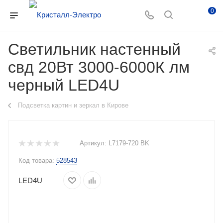
0
Светильник настенный
свд 20Вт 3000-6000К лм
черный LED4U
Подсветка картин и зеркал в Кирове
Артикул:
L7179-720 BK
Код товара:
528543
LED4U