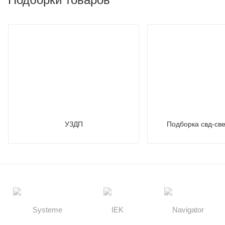
УЗДП
Подборка свд-св