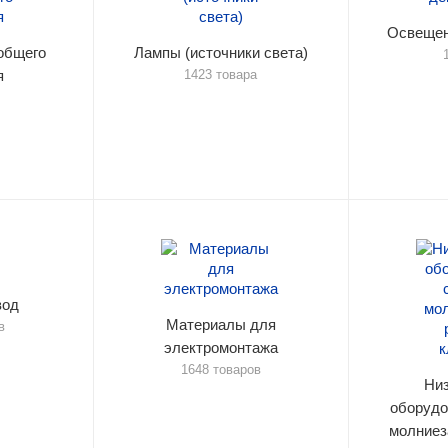
Освещен
общего
Лампы (источники света)
я
1423 товара
вод
Материалы для
в
электромонтажа
1648 товаров
Ни
оборудо
молниез