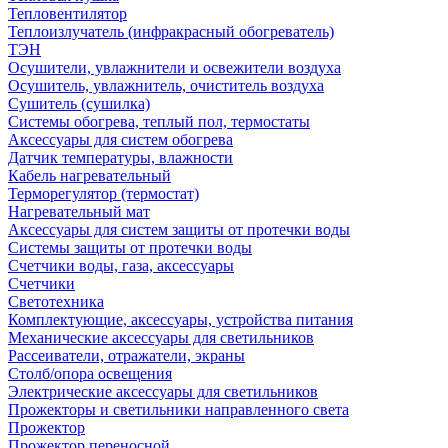
Тепловентилятор
Теплоизлучатель (инфракрасный обогреватель)
ТЭН
Осушители, увлажнители и освежители воздуха
Осушитель, увлажнитель, очиститель воздуха
Сушитель (сушилка)
Системы обогрева, теплый пол, термостаты
Аксессуары для систем обогрева
Датчик температуры, влажности
Кабель нагревательный
Терморегулятор (термостат)
Нагревательный мат
Аксессуары для систем защиты от протечки воды
Системы защиты от протечки воды
Счетчики воды, газа, аксессуары
Счетчики
Светотехника
Комплектующие, аксессуары, устройства питания
Механические аксессуары для светильников
Рассеиватели, отражатели, экраны
Столб/опора освещения
Электрические аксессуары для светильников
Прожекторы и светильники направленного света
Прожектор
Прожектор переносной