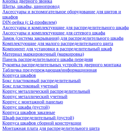
Кнопка дверного звонка
Щиты, шкафы, шинопровод
Аксессуары и вспомогательное оборудование для щитов и
шкафов
DIN-рейка (с Ω-профилем)
Аксессуары и комплектующие для распределительного шкафа
Аксессуары и комплектующие для сетевого шкафа
Замок (система закрывания) для распределительного шкафа
Комплектующие для малого распределительного щита
Компонент для установки в распределительный шкаф
Материал маркировочный (маркировка)
Панель распределительного шкафа передняя
Рукоятка распределительных устройств дверного монтажа
Табличка предупреждающая/информационная
Корпуса шкафов
Бокс пластиковый распределительный
Бокс пластиковый учетный
Корпус металлический распределительный
Корпус металлический учетный
Корпус с монтажной панелью
Корпус шкафа (пустой)
Корпуса шкафов заказные
Шкаф распределительный (пустой)
Корпуса шкафов сборной конструкции
Монтажная плата для распределительного щита