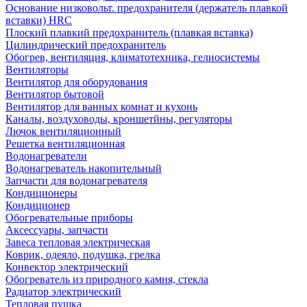
Основание низковольт. предохранителя (держатель плавкой
вставки) HRC
Плоский плавкий предохранитель (плавкая вставка)
Цилиндрический предохранитель
Обогрев, вентиляция, климатотехника, гелиосистемы
Вентиляторы
Вентилятор для оборудования
Вентилятор бытовой
Вентилятор для ванных комнат и кухонь
Каналы, воздуховоды, кроншетйны, регуляторы
Лючок вентиляционный
Решетка вентиляционная
Водонагреватели
Водонагреватель накопительный
Запчасти для водонагревателя
Кондиционеры
Кондиционер
Обогревательные приборы
Аксессуары, запчасти
Завеса тепловая электрическая
Коврик, одеяло, подушка, грелка
Конвектор электрический
Обогреватель из природного камня, стекла
Радиатор электрический
Тепловая пушка