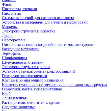
Флюс
Пистолеты, стержни
Пистолеты
Стержень клеевой для клеевого пистолета
Устройства и материалы для печати и маркировки
Маркеры
Электроинструмент и оснастка
Дрели
Перфораторы
Пистолеты газовые гвоздезабивные и комплектующие
Расходные материалы
Термофены
Шлифмашины
Шуруповерты, отвертки
Электроинструмент прочий
Установки генераторные (электростанции)
Генератор электроэнергии
Крепеж и химия общего назначения
Клеящие, смазочные, герметизирующие и защитные средства
Герметики, пасты, пена монтажная
Клей
Лента клейкая
Растворители, очистители, краски
Средства защитные