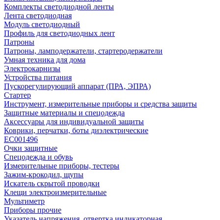
Комплекты светодиодной ленты
Лента светодиодная
Модуль светодиодный
Профиль для светодиодных лент
Патроны
Патроны, ламподержатели, стартеродержатели
Умная техника для дома
Электрокарнизы
Устройства питания
Пускорегулирующий аппарат (ПРА, ЭПРА)
Стартер
Инструмент, измерительные приборы и средства защиты
Защитные материалы и спецодежда
Аксессуары для индивидуальной защиты
Коврики, перчатки, боты диэлектрические
EC001496
Очки защитные
Спецодежда и обувь
Измерительные приборы, тестеры
Зажим-крокодил, щупы
Искатель скрытой проводки
Клещи электроизмерительные
Мультиметр
Приборы прочие
Указатель напряжения, отвертка индикаторная