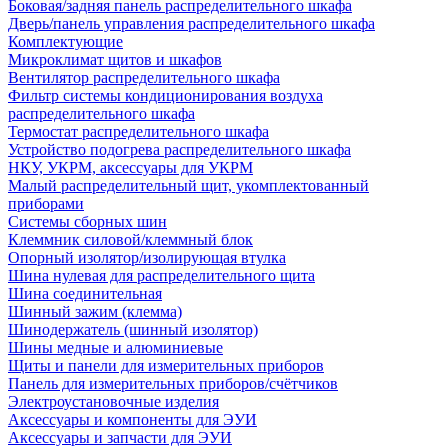
Боковая/задняя панель распределительного шкафа
Дверь/панель управления распределительного шкафа
Комплектующие
Микроклимат щитов и шкафов
Вентилятор распределительного шкафа
Фильтр системы кондиционирования воздуха
распределительного шкафа
Термостат распределительного шкафа
Устройство подогрева распределительного шкафа
НКУ, УКРМ, аксессуары для УКРМ
Малый распределительный щит, укомплектованный
приборами
Системы сборных шин
Клеммник силовой/клеммный блок
Опорный изолятор/изолирующая втулка
Шина нулевая для распределительного щита
Шина соединительная
Шинный зажим (клемма)
Шинодержатель (шинный изолятор)
Шины медные и алюминиевые
Щиты и панели для измерительных приборов
Панель для измерительных приборов/счётчиков
Электроустановочные изделия
Аксессуары и компоненты для ЭУИ
Аксессуары и запчасти для ЭУИ