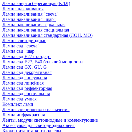
Лампа энергосберегающая (КЛЛ)
Лампы накаливания
Лампа накаливания "свеча"
Лампа накаливания "шар"
Лампа накаливания зеркальная
Лампа накаливания специальная
Лампа накаливания стандартная (ЛОН, МО)
Лампы светодиодные
Лампа свд "свеча"
Лампа свд "шар"
Лампа свд E27 стандарт
Лампа свд E27, Е40 большой мощности
Лампа свд GX, GU, G
Лампа свд декоративная
Лампа свд капсульная
Лампа свд линейная
Лампа свд рефлекторная
Лампа свд специальная
Лампа свд умная
Комплект ламп
Лампы специального назначения
Лампа инфракрасная
Ленты, модули светодиодные и комлектующие
Аксессуары для светодиодных лент
Блоки питания, контроллеры