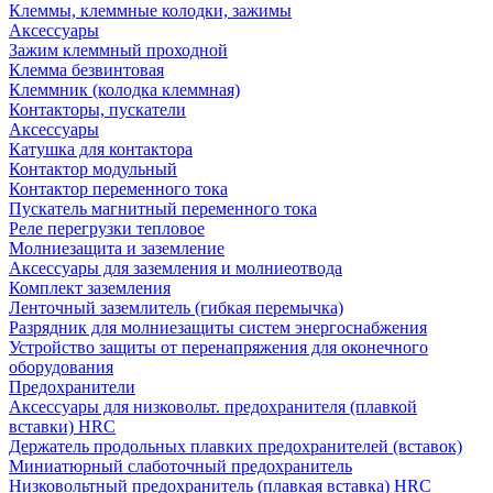
Клеммы, клеммные колодки, зажимы
Аксессуары
Зажим клеммный проходной
Клемма безвинтовая
Клеммник (колодка клеммная)
Контакторы, пускатели
Аксессуары
Катушка для контактора
Контактор модульный
Контактор переменного тока
Пускатель магнитный переменного тока
Реле перегрузки тепловое
Молниезащита и заземление
Аксессуары для заземления и молниеотвода
Комплект заземления
Ленточный заземлитель (гибкая перемычка)
Разрядник для молниезащиты систем энергоснабжения
Устройство защиты от перенапряжения для оконечного
оборудования
Предохранители
Аксессуары для низковольт. предохранителя (плавкой
вставки) HRC
Держатель продольных плавких предохранителей (вставок)
Миниатюрный слаботочный предохранитель
Низковольтный предохранитель (плавкая вставка) HRC