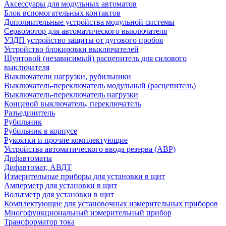
Аксессуары для модульных автоматов
Блок вспомогательных контактов
Дополнительные устройства модульной системы
Сервомотор для автоматического выключателя
УЗДП устройство защиты от дугового пробоя
Устройство блокировки выключателей
Шунтовой (независимый) расцепитель для силового
выключателя
Выключатели нагрузки, рубильники
Выключатель-переключатель модульный (расцепитель)
Выключатель-переключатель нагрузки
Концевой выключатель, переключатель
Разъединитель
Рубильник
Рубильник в корпусе
Рукоятки и прочие комплектующие
Устройства автоматического ввода резерва (АВР)
Дифавтоматы
Дифавтомат, АВДТ
Измерительные приборы для установки в щит
Амперметр для установки в щит
Вольтметр для установки в щит
Комплектующие для установочных измерительных приборов
Многофункциональный измерительный прибор
Трансформатор тока