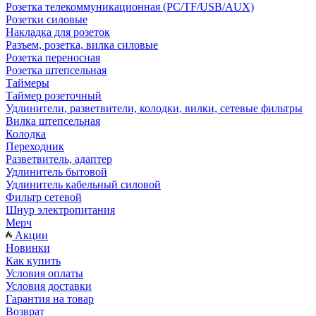
Розетка телекоммуникационная (PC/TF/USB/AUX)
Розетки силовые
Накладка для розеток
Разъем, розетка, вилка силовые
Розетка переносная
Розетка штепсельная
Таймеры
Таймер розеточный
Удлинители, разветвители, колодки, вилки, сетевые фильтры
Вилка штепсельная
Колодка
Переходник
Разветвитель, адаптер
Удлинитель бытовой
Удлинитель кабельный силовой
Фильтр сетевой
Шнур электропитания
Мерч
Акции
Новинки
Как купить
Условия оплаты
Условия доставки
Гарантия на товар
Возврат