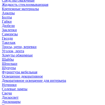
Средства смазочные
Жидкость стеклоомывающая
Крепежные материалы
Анкеры
Болты
Гайки
Дюбели
Заклепки
Саморезы
Гвозди
Такелаж
Тросы, цепи, веревки
Уголок, лента
Хомуты обжимные
Шайбы
Шпильки
Шурупы
Фурнитура мебельная
Освещение декоративное
Декоративное освещение для интерьера
Ночники
Солевые лампы
Свечи
Дискосвет
Дискошары