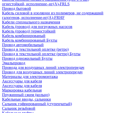
огнестойкий, исполнение–нг(А)-FRLS
Провод бытовой
Кабель силовой в изоляции из полимеров, не содержащий
галогенов, исполнение-нг(А)-FRHF
Кабели специального назначения
Кабель (провод) для погружных насосов
Кабель (провод) термостойкий
Кабель комбинированый
Кабель комбинированый Бухты
Провод автомобильный
Провод в текстильной оплетке (ретро)
Провод в текстильной оплетке (ретро) Бухты
Провод одножильный Бухты
Эмальпровод
Провода для воздушных линий электропередач
Провод для воздушных линий электропередач
Материалы для электромонтажа
Аксессуары для кабеля
Аксессуары для кабеля
Маркировка кабельная
Пружинный сжим (кольцо)
Кабельные вводы, сальники
Сальник гофрированный (ступенчатый)
Сальник резьбовой
Кабельные муфты