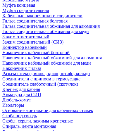
Муфта концевая
Муфта соединительная
Кабельные наконечники и соединители
Гильза соединительная болтовая
Гильза соединительная обжимная для алюминия
Гильза соединительная обжимная для меди
Зажим ответвительный
Зажим соединительный (СИЗ)
Коннектор кабельный
Наконечник кабельный болтовой
Наконечник кабельный обжимной для алюминия
Наконечник кабельный обжимной для меди
Наконечник-гильза
Разъем штекер, вилка, крюк, штифт, кольцо
Соединители с припоем в термоусадке
Соединитель слаботочный (скотчлок)
Крепеж для кабеля
Арматура для СИП
Дюбель-хомут
Изоляторы
Основание монтажное для кабельных стяжек
Скоба под гвоздь
Скобы, серьги, зажимы крепежные
Спираль, лента монтажная