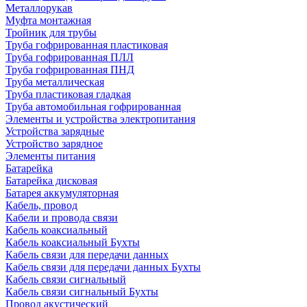
Металлорукав
Муфта монтажная
Тройник для трубы
Труба гофрированная пластиковая
Труба гофрированная ПЛЛ
Труба гофрированная ПНД
Труба металлическая
Труба пластиковая гладкая
Труба автомобильная гофрированная
Элементы и устройства электропитания
Устройства зарядные
Устройство зарядное
Элементы питания
Батарейка
Батарейка дисковая
Батарея аккумуляторная
Кабель, провод
Кабели и провода связи
Кабель коаксиальный
Кабель коаксиальный Бухты
Кабель связи для передачи данных
Кабель связи для передачи данных Бухты
Кабель связи сигнальный
Кабель связи сигнальный Бухты
Провод акустический