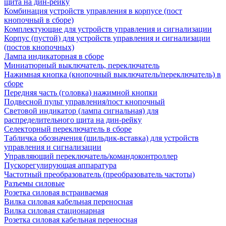
щита на дин-рейку
Комбинация устройств управления в корпусе (пост
кнопочный в сборе)
Комплектующие для устройств управления и сигнализации
Корпус (пустой) для устройств управления и сигнализации
(постов кнопочных)
Лампа индикаторная в сборе
Миниатюрный выключатель, переключатель
Нажимная кнопка (кнопочный выключатель/переключатель) в
сборе
Передняя часть (головка) нажимной кнопки
Подвесной пульт управления/пост кнопочный
Световой индикатор (лампа сигнальная) для
распределительного щита на дин-рейку
Селекторный переключатель в сборе
Табличка обозначения (шильдик-вставка) для устройств
управления и сигнализации
Управляющий переключатель/командоконтроллер
Пускорегулирующая аппаратура
Частотный преобразователь (преобразователь частоты)
Разъемы силовые
Розетка силовая встраиваемая
Вилка силовая кабельная переносная
Вилка силовая стационарная
Розетка силовая кабельная переносная