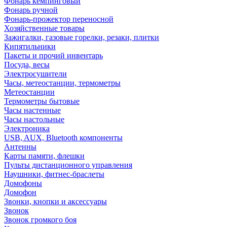
Фонарь кемпинговый
Фонарь ручной
Фонарь-прожектор переносной
Хозяйственные товары
Зажигалки, газовые горелки, резаки, плитки
Кипятильники
Пакеты и прочий инвентарь
Посуда, весы
Электросушители
Часы, метеостанции, термометры
Метеостанции
Термометры бытовые
Часы настенные
Часы настольные
Электроника
USB, AUX, Bluetooth компоненты
Антенны
Карты памяти, флешки
Пульты дистанционного управления
Наушники, фитнес-браслеты
Домофоны
Домофон
Звонки, кнопки и аксессуары
Звонок
Звонок громкого боя