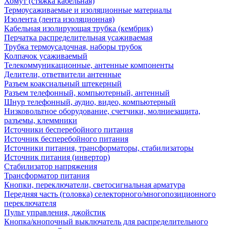
Хомут (стяжка кабельная)
Термоусаживаемые и изоляционные материалы
Изолента (лента изоляционная)
Кабельная изолирующая трубка (кембрик)
Перчатка распределительная усаживаемая
Трубка термоусадочная, наборы трубок
Колпачок усаживаемый
Телекоммуникационные, антенные компоненты
Делители, ответвители антенные
Разъем коаксиальный штекерный
Разъем телефонный, компьютерный, антенный
Шнур телефонный, аудио, видео, компьютерный
Низковольтное оборудование, счетчики, молниезащита,
разъемы, клеммники
Источники бесперебойного питания
Источник бесперебойного питания
Источники питания, трансформаторы, стабилизаторы
Источник питания (инвертор)
Стабилизатор напряжения
Трансформатор питания
Кнопки, переключатели, светосигнальная арматура
Передняя часть (головка) селекторного/многопозиционного
переключателя
Пульт управления, джойстик
Кнопка/кнопочный выключатель для распределительного