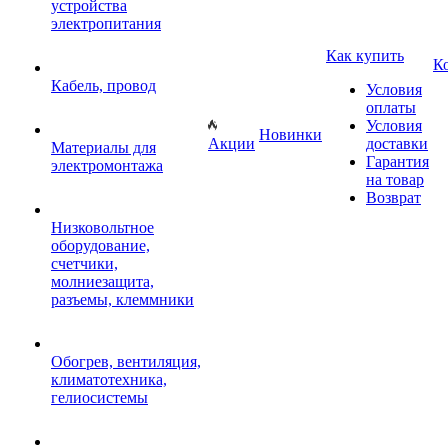
устройства
электропитания
Как купить
К
Кабель, провод
Условия
оплаты
Условия
Новинки
Акции
доставки
Материалы для
Гарантия
электромонтажа
на товар
Возврат
Низковольтное
оборудование,
счетчики,
молниезащита,
разъемы, клеммники
Обогрев, вентиляция,
климатотехника,
гелиосистемы