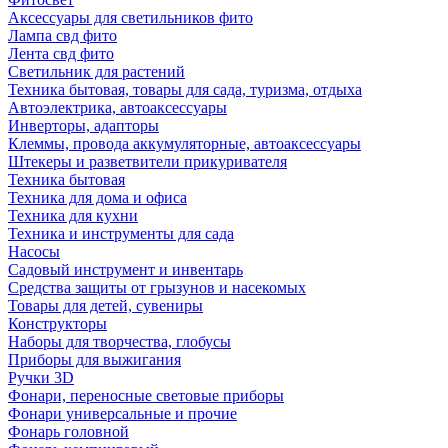
Аксессуары для светильников фито
Лампа свд фито
Лента свд фито
Светильник для растений
Техника бытовая, товары для сада, туризма, отдыха
Автоэлектрика, автоаксессуары
Инверторы, адапторы
Клеммы, провода аккумуляторные, автоаксессуары
Штекеры и разветвители прикуривателя
Техника бытовая
Техника для дома и офиса
Техника для кухни
Техника и инструменты для сада
Насосы
Садовый инструмент и инвентарь
Средства защиты от грызунов и насекомых
Товары для детей, сувениры
Конструкторы
Наборы для творчества, глобусы
Приборы для выжигания
Ручки 3D
Фонари, переносные световые приборы
Фонари универсальные и прочие
Фонарь головной