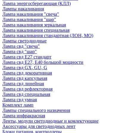
Лампа энергосберегающая (КЛЛ)
Лампы накаливания
Лампа накаливания "свеча"
Лампа накаливания "шар"
Лампа накаливания зеркальная
Лампа накаливания специальная
Лампа накаливания стандартная (ЛОН, МО)
Лампы светодиодные
Лампа свд "свеча"
Лампа свд "шар"
Лампа свд E27 стандарт
Лампа свд E27, Е40 большой мощности
Лампа свд GX, GU, G
Лампа свд декоративная
Лампа свд капсульная
Лампа свд линейная
Лампа свд рефлекторная
Лампа свд специальная
Лампа свд умная
Комплект ламп
Лампы специального назначения
Лампа инфракрасная
Ленты, модули светодиодные и комлектующие
Аксессуары для светодиодных лент
Блоки питания, контроллеры