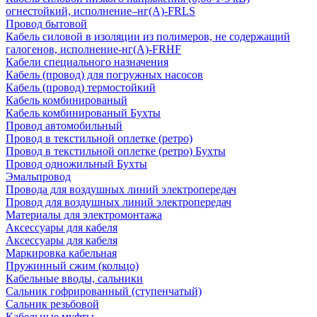
огнестойкий, исполнение–нг(А)-FRLS
Провод бытовой
Кабель силовой в изоляции из полимеров, не содержащий
галогенов, исполнение-нг(А)-FRHF
Кабели специального назначения
Кабель (провод) для погружных насосов
Кабель (провод) термостойкий
Кабель комбинированый
Кабель комбинированый Бухты
Провод автомобильный
Провод в текстильной оплетке (ретро)
Провод в текстильной оплетке (ретро) Бухты
Провод одножильный Бухты
Эмальпровод
Провода для воздушных линий электропередач
Провод для воздушных линий электропередач
Материалы для электромонтажа
Аксессуары для кабеля
Аксессуары для кабеля
Маркировка кабельная
Пружинный сжим (кольцо)
Кабельные вводы, сальники
Сальник гофрированный (ступенчатый)
Сальник резьбовой
Кабельные муфты