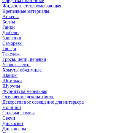
Средства смазочные
Жидкость стеклоомывающая
Крепежные материалы
Анкеры
Болты
Гайки
Дюбели
Заклепки
Саморезы
Гвозди
Такелаж
Тросы, цепи, веревки
Уголок, лента
Хомуты обжимные
Шайбы
Шпильки
Шурупы
Фурнитура мебельная
Освещение декоративное
Декоративное освещение для интерьера
Ночники
Солевые лампы
Свечи
Дискосвет
Дискошары