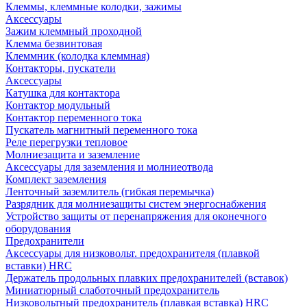
Клеммы, клеммные колодки, зажимы
Аксессуары
Зажим клеммный проходной
Клемма безвинтовая
Клеммник (колодка клеммная)
Контакторы, пускатели
Аксессуары
Катушка для контактора
Контактор модульный
Контактор переменного тока
Пускатель магнитный переменного тока
Реле перегрузки тепловое
Молниезащита и заземление
Аксессуары для заземления и молниеотвода
Комплект заземления
Ленточный заземлитель (гибкая перемычка)
Разрядник для молниезащиты систем энергоснабжения
Устройство защиты от перенапряжения для оконечного
оборудования
Предохранители
Аксессуары для низковольт. предохранителя (плавкой
вставки) HRC
Держатель продольных плавких предохранителей (вставок)
Миниатюрный слаботочный предохранитель
Низковольтный предохранитель (плавкая вставка) HRC