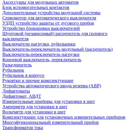
Аксессуары для модульных автоматов
Блок вспомогательных контактов
Дополнительные устройства модульной системы
Сервомотор для автоматического выключателя
УЗДП устройство защиты от дугового пробоя
Устройство блокировки выключателей
Шунтовой (независимый) расцепитель для силового
выключателя
Выключатели нагрузки, рубильники
Выключатель-переключатель модульный (расцепитель)
Выключатель-переключатель нагрузки
Концевой выключатель, переключатель
Разъединитель
Рубильник
Рубильник в корпусе
Рукоятки и прочие комплектующие
Устройства автоматического ввода резерва (АВР)
Дифавтоматы
Дифавтомат, АВДТ
Измерительные приборы для установки в щит
Амперметр для установки в щит
Вольтметр для установки в щит
Комплектующие для установочных измерительных приборов
Многофункциональный измерительный прибор
Трансформатор тока