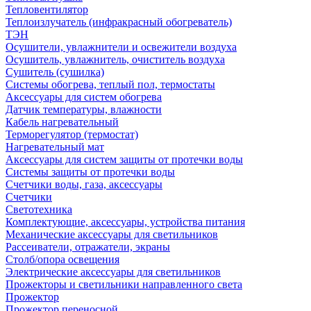
Тепловентилятор
Теплоизлучатель (инфракрасный обогреватель)
ТЭН
Осушители, увлажнители и освежители воздуха
Осушитель, увлажнитель, очиститель воздуха
Сушитель (сушилка)
Системы обогрева, теплый пол, термостаты
Аксессуары для систем обогрева
Датчик температуры, влажности
Кабель нагревательный
Терморегулятор (термостат)
Нагревательный мат
Аксессуары для систем защиты от протечки воды
Системы защиты от протечки воды
Счетчики воды, газа, аксессуары
Счетчики
Светотехника
Комплектующие, аксессуары, устройства питания
Механические аксессуары для светильников
Рассеиватели, отражатели, экраны
Столб/опора освещения
Электрические аксессуары для светильников
Прожекторы и светильники направленного света
Прожектор
Прожектор переносной