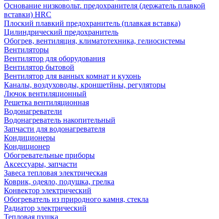
Основание низковольт. предохранителя (держатель плавкой
вставки) HRC
Плоский плавкий предохранитель (плавкая вставка)
Цилиндрический предохранитель
Обогрев, вентиляция, климатотехника, гелиосистемы
Вентиляторы
Вентилятор для оборудования
Вентилятор бытовой
Вентилятор для ванных комнат и кухонь
Каналы, воздуховоды, кроншетйны, регуляторы
Лючок вентиляционный
Решетка вентиляционная
Водонагреватели
Водонагреватель накопительный
Запчасти для водонагревателя
Кондиционеры
Кондиционер
Обогревательные приборы
Аксессуары, запчасти
Завеса тепловая электрическая
Коврик, одеяло, подушка, грелка
Конвектор электрический
Обогреватель из природного камня, стекла
Радиатор электрический
Тепловая пушка