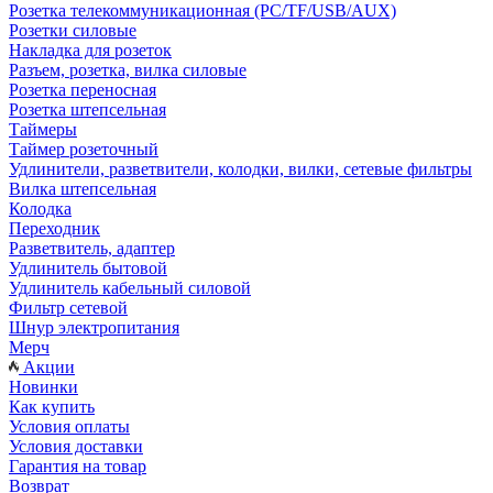
Розетка телекоммуникационная (PC/TF/USB/AUX)
Розетки силовые
Накладка для розеток
Разъем, розетка, вилка силовые
Розетка переносная
Розетка штепсельная
Таймеры
Таймер розеточный
Удлинители, разветвители, колодки, вилки, сетевые фильтры
Вилка штепсельная
Колодка
Переходник
Разветвитель, адаптер
Удлинитель бытовой
Удлинитель кабельный силовой
Фильтр сетевой
Шнур электропитания
Мерч
Акции
Новинки
Как купить
Условия оплаты
Условия доставки
Гарантия на товар
Возврат