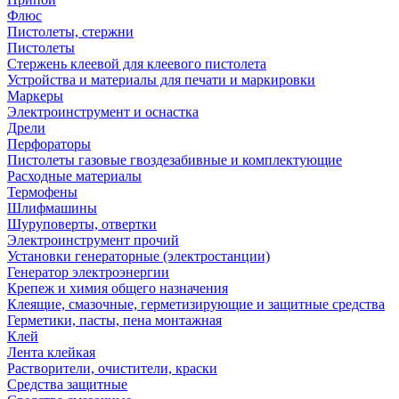
Флюс
Пистолеты, стержни
Пистолеты
Стержень клеевой для клеевого пистолета
Устройства и материалы для печати и маркировки
Маркеры
Электроинструмент и оснастка
Дрели
Перфораторы
Пистолеты газовые гвоздезабивные и комплектующие
Расходные материалы
Термофены
Шлифмашины
Шуруповерты, отвертки
Электроинструмент прочий
Установки генераторные (электростанции)
Генератор электроэнергии
Крепеж и химия общего назначения
Клеящие, смазочные, герметизирующие и защитные средства
Герметики, пасты, пена монтажная
Клей
Лента клейкая
Растворители, очистители, краски
Средства защитные