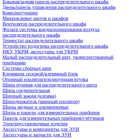
Боковая/задняя панель распределительного шкафа
Дверь/панель управления распределительного шкафа
Комплектующие
Микроклимат щитов и шкафов
Вентилятор распределительного шкафа
Фильтр системы кондиционирования воздуха
распределительного шкафа
Термостат распределительного шкафа
Устройство подогрева распределительного шкафа
НКУ, УКРМ, аксессуары для УКРМ
Малый распределительный щит, укомплектованный
приборами
Системы сборных шин
Клеммник силовой/клеммный блок
Опорный изолятор/изолирующая втулка
Шина нулевая для распределительного щита
Шина соединительная
Шинный зажим (клемма)
Шинодержатель (шинный изолятор)
Шины медные и алюминиевые
Щиты и панели для измерительных приборов
Панель для измерительных приборов/счётчиков
Электроустановочные изделия
Аксессуары и компоненты для ЭУИ
Аксессуары и запчасти для ЭУИ