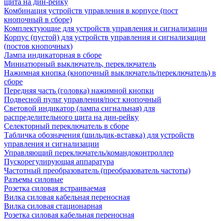
щита на дин-рейку
Комбинация устройств управления в корпусе (пост
кнопочный в сборе)
Комплектующие для устройств управления и сигнализации
Корпус (пустой) для устройств управления и сигнализации
(постов кнопочных)
Лампа индикаторная в сборе
Миниатюрный выключатель, переключатель
Нажимная кнопка (кнопочный выключатель/переключатель) в
сборе
Передняя часть (головка) нажимной кнопки
Подвесной пульт управления/пост кнопочный
Световой индикатор (лампа сигнальная) для
распределительного щита на дин-рейку
Селекторный переключатель в сборе
Табличка обозначения (шильдик-вставка) для устройств
управления и сигнализации
Управляющий переключатель/командоконтроллер
Пускорегулирующая аппаратура
Частотный преобразователь (преобразователь частоты)
Разъемы силовые
Розетка силовая встраиваемая
Вилка силовая кабельная переносная
Вилка силовая стационарная
Розетка силовая кабельная переносная