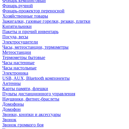
Фонарь кемпинговый
Фонарь ручной
Фонарь-прожектор переносной
Хозяйственные товары
Зажигалки, газовые горелки, резаки, плитки
Кипятильники
Пакеты и прочий инвентарь
Посуда, весы
Электросушители
Часы, метеостанции, термометры
Метеостанции
Термометры бытовые
Часы настенные
Часы настольные
Электроника
USB, AUX, Bluetooth компоненты
Антенны
Карты памяти, флешки
Пульты дистанционного управления
Наушники, фитнес-браслеты
Домофоны
Домофон
Звонки, кнопки и аксессуары
Звонок
Звонок громкого боя