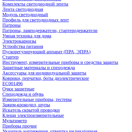
Комплекты светодиодной ленты
Лента светодиодная
Модуль светодиодный
Профиль для светодиодных лент
Патроны
Патроны, ламподержатели, стартеродержатели
Умная техника для дома
Электрокарнизы
Устройства питания
Пускорегулирующий аппарат (ПРА, ЭПРА)
Стартер
Инструмент, измерительные приборы и средства защиты
Защитные материалы и спецодежда
Аксессуары для индивидуальной защиты
Коврики, перчатки, боты диэлектрические
EC001496
Очки защитные
Спецодежда и обувь
Измерительные приборы, тестеры
Зажим-крокодил, щупы
Искатель скрытой проводки
Клещи электроизмерительные
Мультиметр
Приборы прочие
Указатель напряжения, отвертка индикаторная