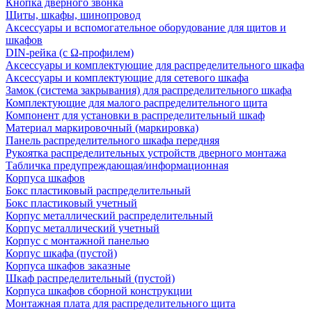
Кнопка дверного звонка
Щиты, шкафы, шинопровод
Аксессуары и вспомогательное оборудование для щитов и
шкафов
DIN-рейка (с Ω-профилем)
Аксессуары и комплектующие для распределительного шкафа
Аксессуары и комплектующие для сетевого шкафа
Замок (система закрывания) для распределительного шкафа
Комплектующие для малого распределительного щита
Компонент для установки в распределительный шкаф
Материал маркировочный (маркировка)
Панель распределительного шкафа передняя
Рукоятка распределительных устройств дверного монтажа
Табличка предупреждающая/информационная
Корпуса шкафов
Бокс пластиковый распределительный
Бокс пластиковый учетный
Корпус металлический распределительный
Корпус металлический учетный
Корпус с монтажной панелью
Корпус шкафа (пустой)
Корпуса шкафов заказные
Шкаф распределительный (пустой)
Корпуса шкафов сборной конструкции
Монтажная плата для распределительного щита