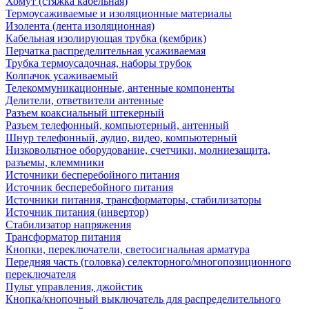
Хомут (стяжка кабельная)
Термоусаживаемые и изоляционные материалы
Изолента (лента изоляционная)
Кабельная изолирующая трубка (кембрик)
Перчатка распределительная усаживаемая
Трубка термоусадочная, наборы трубок
Колпачок усаживаемый
Телекоммуникационные, антенные компоненты
Делители, ответвители антенные
Разъем коаксиальный штекерный
Разъем телефонный, компьютерный, антенный
Шнур телефонный, аудио, видео, компьютерный
Низковольтное оборудование, счетчики, молниезащита,
разъемы, клеммники
Источники бесперебойного питания
Источник бесперебойного питания
Источники питания, трансформаторы, стабилизаторы
Источник питания (инвертор)
Стабилизатор напряжения
Трансформатор питания
Кнопки, переключатели, светосигнальная арматура
Передняя часть (головка) селекторного/многопозиционного
переключателя
Пульт управления, джойстик
Кнопка/кнопочный выключатель для распределительного