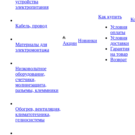
устройства
электропитания
Как купить
К
Кабель, провод
Условия
оплаты
Условия
Новинки
Акции
доставки
Материалы для
Гарантия
электромонтажа
на товар
Возврат
Низковольтное
оборудование,
счетчики,
молниезащита,
разъемы, клеммники
Обогрев, вентиляция,
климатотехника,
гелиосистемы