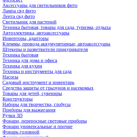
Аксессуары для светильников фито
Лампа свд фито
Лента свд фито
Светильник для растений
Техника бытовая, товары для сада, туризма, отдыха
Автоэлектрика, автоаксессуары
Инверторы, адапторы
Клеммы, провода аккумуляторные, автоаксессуары
Штекеры и разветвители прикуривателя
Техника бытовая
Техника для дома и офиса
Техника для кухни
Техника и инструменты для сада
Насосы
Садовый инструмент и инвентарь
Средства защиты от грызунов и насекомых
Товары для детей, сувениры
Конструкторы
Наборы для творчества, глобусы
Приборы для выжигания
Ручки 3D
Фонари, переносные световые приборы
Фонари универсальные и прочие
Фонарь головной