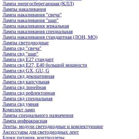
Лампа энергосберегающая (КЛЛ)
Лампы накаливания
Лампа накаливания "свеча"
Лампа накаливания "шар"
Лампа накаливания зеркальная
Лампа накаливания специальная
Лампа накаливания стандартная (ЛОН, МО)
Лампы светодиодные
Лампа свд "свеча"
Лампа свд "шар"
Лампа свд E27 стандарт
Лампа свд E27, Е40 большой мощности
Лампа свд GX, GU, G
Лампа свд декоративная
Лампа свд капсульная
Лампа свд линейная
Лампа свд рефлекторная
Лампа свд специальная
Лампа свд умная
Комплект ламп
Лампы специального назначения
Лампа инфракрасная
Ленты, модули светодиодные и комлектующие
Аксессуары для светодиодных лент
Блоки питания, контроллеры