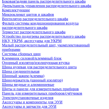
Боковая/задняя панель распределительного шкафа
Дверь/панель управления распределительного шкафа
Комплектующие
Микроклимат щитов и шкафов
Вентилятор распределительного шкафа
Фильтр системы кондиционирования воздуха
распределительного шкафа
Термостат распределительного шкафа
Устройство подогрева распределительного шкафа
НКУ, УКРМ, аксессуары для УКРМ
Малый распределительный щит, укомплектованный
приборами
Системы сборных шин
Клеммник силовой/клеммный блок
Опорный изолятор/изолирующая втулка
Шина нулевая для распределительного щита
Шина соединительная
Шинный зажим (клемма)
Шинодержатель (шинный изолятор)
Шины медные и алюминиевые
Щиты и панели для измерительных приборов
Панель для измерительных приборов/счётчиков
Электроустановочные изделия
Аксессуары и компоненты для ЭУИ
Аксессуары и запчасти для ЭУИ