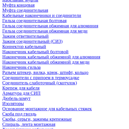
Муфта концевая
Муфта соединительная
Кабельные наконечники и соединители
Гильза соединительная болтовая
Гильза соединительная обжимная для алюминия
Гильза соединительная обжимная для меди
Зажим ответвительный
Зажим соединительный (СИЗ)
Коннектор кабельный
Наконечник кабельный болтовой
Наконечник кабельный обжимной для алюминия
Наконечник кабельный обжимной для меди
Наконечник-гильза
Разъем штекер, вилка, крюк, штифт, кольцо
Соединители с припоем в термоусадке
Соединитель слаботочный (скотчлок)
Крепеж для кабеля
Арматура для СИП
Дюбель-хомут
Изоляторы
Основание монтажное для кабельных стяжек
Скоба под гвоздь
Скобы, серьги, зажимы крепежные
Спираль, лента монтажная