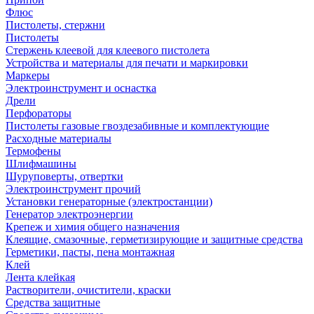
Флюс
Пистолеты, стержни
Пистолеты
Стержень клеевой для клеевого пистолета
Устройства и материалы для печати и маркировки
Маркеры
Электроинструмент и оснастка
Дрели
Перфораторы
Пистолеты газовые гвоздезабивные и комплектующие
Расходные материалы
Термофены
Шлифмашины
Шуруповерты, отвертки
Электроинструмент прочий
Установки генераторные (электростанции)
Генератор электроэнергии
Крепеж и химия общего назначения
Клеящие, смазочные, герметизирующие и защитные средства
Герметики, пасты, пена монтажная
Клей
Лента клейкая
Растворители, очистители, краски
Средства защитные