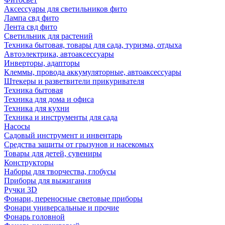
Аксессуары для светильников фито
Лампа свд фито
Лента свд фито
Светильник для растений
Техника бытовая, товары для сада, туризма, отдыха
Автоэлектрика, автоаксессуары
Инверторы, адапторы
Клеммы, провода аккумуляторные, автоаксессуары
Штекеры и разветвители прикуривателя
Техника бытовая
Техника для дома и офиса
Техника для кухни
Техника и инструменты для сада
Насосы
Садовый инструмент и инвентарь
Средства защиты от грызунов и насекомых
Товары для детей, сувениры
Конструкторы
Наборы для творчества, глобусы
Приборы для выжигания
Ручки 3D
Фонари, переносные световые приборы
Фонари универсальные и прочие
Фонарь головной