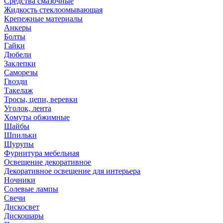
Средства смазочные
Жидкость стеклоомывающая
Крепежные материалы
Анкеры
Болты
Гайки
Дюбели
Заклепки
Саморезы
Гвозди
Такелаж
Тросы, цепи, веревки
Уголок, лента
Хомуты обжимные
Шайбы
Шпильки
Шурупы
Фурнитура мебельная
Освещение декоративное
Декоративное освещение для интерьера
Ночники
Солевые лампы
Свечи
Дискосвет
Дискошары