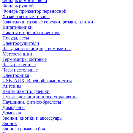
Фонарь кемпинговый
Фонарь ручной
Фонарь-прожектор переносной
Хозяйственные товары
Зажигалки, газовые горелки, резаки, плитки
Кипятильники
Пакеты и прочий инвентарь
Посуда, весы
Электросушители
Часы, метеостанции, термометры
Метеостанции
Термометры бытовые
Часы настенные
Часы настольные
Электроника
USB, AUX, Bluetooth компоненты
Антенны
Карты памяти, флешки
Пульты дистанционного управления
Наушники, фитнес-браслеты
Домофоны
Домофон
Звонки, кнопки и аксессуары
Звонок
Звонок громкого боя