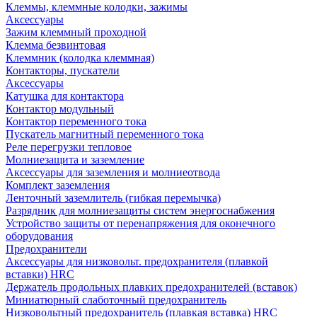
Клеммы, клеммные колодки, зажимы
Аксессуары
Зажим клеммный проходной
Клемма безвинтовая
Клеммник (колодка клеммная)
Контакторы, пускатели
Аксессуары
Катушка для контактора
Контактор модульный
Контактор переменного тока
Пускатель магнитный переменного тока
Реле перегрузки тепловое
Молниезащита и заземление
Аксессуары для заземления и молниеотвода
Комплект заземления
Ленточный заземлитель (гибкая перемычка)
Разрядник для молниезащиты систем энергоснабжения
Устройство защиты от перенапряжения для оконечного
оборудования
Предохранители
Аксессуары для низковольт. предохранителя (плавкой
вставки) HRC
Держатель продольных плавких предохранителей (вставок)
Миниатюрный слаботочный предохранитель
Низковольтный предохранитель (плавкая вставка) HRC