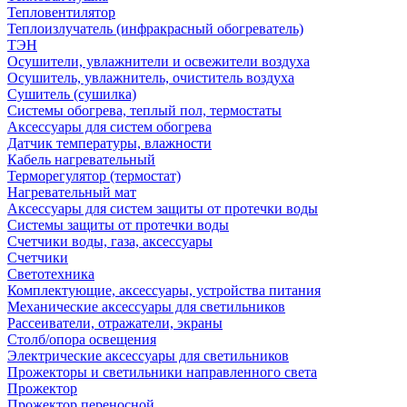
Тепловентилятор
Теплоизлучатель (инфракрасный обогреватель)
ТЭН
Осушители, увлажнители и освежители воздуха
Осушитель, увлажнитель, очиститель воздуха
Сушитель (сушилка)
Системы обогрева, теплый пол, термостаты
Аксессуары для систем обогрева
Датчик температуры, влажности
Кабель нагревательный
Терморегулятор (термостат)
Нагревательный мат
Аксессуары для систем защиты от протечки воды
Системы защиты от протечки воды
Счетчики воды, газа, аксессуары
Счетчики
Светотехника
Комплектующие, аксессуары, устройства питания
Механические аксессуары для светильников
Рассеиватели, отражатели, экраны
Столб/опора освещения
Электрические аксессуары для светильников
Прожекторы и светильники направленного света
Прожектор
Прожектор переносной