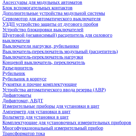
Аксессуары для модульных автоматов
Блок вспомогательных контактов
Дополнительные устройства модульной системы
Сервомотор для автоматического выключателя
УЗДП устройство защиты от дугового пробоя
Устройство блокировки выключателей
Шунтовой (независимый) расцепитель для силового
выключателя
Выключатели нагрузки, рубильники
Выключатель-переключатель модульный (расцепитель)
Выключатель-переключатель нагрузки
Концевой выключатель, переключатель
Разъединитель
Рубильник
Рубильник в корпусе
Рукоятки и прочие комплектующие
Устройства автоматического ввода резерва (АВР)
Дифавтоматы
Дифавтомат, АВДТ
Измерительные приборы для установки в щит
Амперметр для установки в щит
Вольтметр для установки в щит
Комплектующие для установочных измерительных приборов
Многофункциональный измерительный прибор
Трансформатор тока