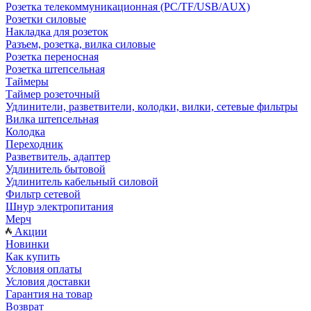
Розетка телекоммуникационная (PC/TF/USB/AUX)
Розетки силовые
Накладка для розеток
Разъем, розетка, вилка силовые
Розетка переносная
Розетка штепсельная
Таймеры
Таймер розеточный
Удлинители, разветвители, колодки, вилки, сетевые фильтры
Вилка штепсельная
Колодка
Переходник
Разветвитель, адаптер
Удлинитель бытовой
Удлинитель кабельный силовой
Фильтр сетевой
Шнур электропитания
Мерч
Акции
Новинки
Как купить
Условия оплаты
Условия доставки
Гарантия на товар
Возврат