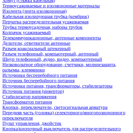
Хомут (стяжка кабельная)
Термоусаживаемые и изоляционные материалы
Изолента (лента изоляционная)
Кабельная изолирующая трубка (кембрик)
Перчатка распределительная усаживаемая
Трубка термоусадочная, наборы трубок
Колпачок усаживаемый
Телекоммуникационные, антенные компоненты
Делители, ответвители антенные
Разъем коаксиальный штекерный
Разъем телефонный, компьютерный, антенный
Шнур телефонный, аудио, видео, компьютерный
Низковольтное оборудование, счетчики, молниезащита,
разъемы, клеммники
Источники бесперебойного питания
Источник бесперебойного питания
Источники питания, трансформаторы, стабилизаторы
Источник питания (инвертор)
Стабилизатор напряжения
Трансформатор питания
Кнопки, переключатели, светосигнальная арматура
Передняя часть (головка) селекторного/многопозиционного
переключателя
Пульт управления, джойстик
Кнопка/кнопочный выключатель для распределительного