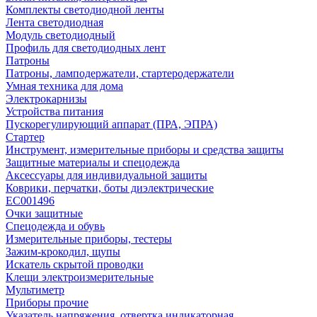
Комплекты светодиодной ленты
Лента светодиодная
Модуль светодиодный
Профиль для светодиодных лент
Патроны
Патроны, ламподержатели, стартеродержатели
Умная техника для дома
Электрокарнизы
Устройства питания
Пускорегулирующий аппарат (ПРА, ЭПРА)
Стартер
Инструмент, измерительные приборы и средства защиты
Защитные материалы и спецодежда
Аксессуары для индивидуальной защиты
Коврики, перчатки, боты диэлектрические
EC001496
Очки защитные
Спецодежда и обувь
Измерительные приборы, тестеры
Зажим-крокодил, щупы
Искатель скрытой проводки
Клещи электроизмерительные
Мультиметр
Приборы прочие
Указатель напряжения, отвертка индикаторная