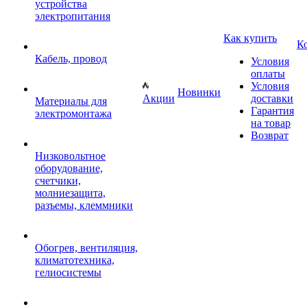
устройства
электропитания
Как купить
К
Кабель, провод
Условия
оплаты
Условия
Новинки
Акции
доставки
Материалы для
Гарантия
электромонтажа
на товар
Возврат
Низковольтное
оборудование,
счетчики,
молниезащита,
разъемы, клеммники
Обогрев, вентиляция,
климатотехника,
гелиосистемы