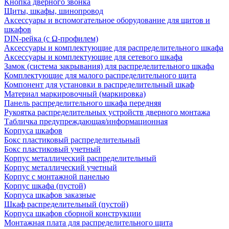
Кнопка дверного звонка
Щиты, шкафы, шинопровод
Аксессуары и вспомогательное оборудование для щитов и
шкафов
DIN-рейка (с Ω-профилем)
Аксессуары и комплектующие для распределительного шкафа
Аксессуары и комплектующие для сетевого шкафа
Замок (система закрывания) для распределительного шкафа
Комплектующие для малого распределительного щита
Компонент для установки в распределительный шкаф
Материал маркировочный (маркировка)
Панель распределительного шкафа передняя
Рукоятка распределительных устройств дверного монтажа
Табличка предупреждающая/информационная
Корпуса шкафов
Бокс пластиковый распределительный
Бокс пластиковый учетный
Корпус металлический распределительный
Корпус металлический учетный
Корпус с монтажной панелью
Корпус шкафа (пустой)
Корпуса шкафов заказные
Шкаф распределительный (пустой)
Корпуса шкафов сборной конструкции
Монтажная плата для распределительного щита