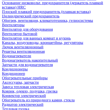
Основание низковольт. предохранителя (держатель плавкой
вставки) HRC
Плоский плавкий предохранитель (плавкая вставка)
Цилиндрический предохранитель
Обогрев, вентиляция, климатотехника, гелиосистемы
Вентиляторы
Вентилятор для оборудования
Вентилятор бытовой
Вентилятор для ванных комнат и кухонь
Каналы, воздуховоды, кроншетйны, регуляторы
Лючок вентиляционный
Решетка вентиляционная
Водонагреватели
Водонагреватель накопительный
Запчасти для водонагревателя
Кондиционеры
Кондиционер
Обогревательные приборы
Аксессуары, запчасти
Завеса тепловая электрическая
Коврик, одеяло, подушка, грелка
Конвектор электрический
Обогреватель из природного камня, стекла
Радиатор электрический
Тепловая пушка