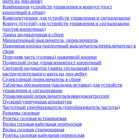
щита на дин-рейку
Комбинация устройств управления в корпусе (пост
кнопочный в сборе)
Комплектующие для устройств управления и сигнализации
Корпус (пустой) для устройств управления и сигнализации
(постов кнопочных)
Лампа индикаторная в сборе
Миниатюрный выключатель, переключатель
Нажимная кнопка (кнопочный выключатель/переключатель) в
сборе
Передняя часть (головка) нажимной кнопки
Подвесной пульт управления/пост кнопочный
Световой индикатор (лампа сигнальная) для
распределительного щита на дин-рейку
Селекторный переключатель в сборе
Табличка обозначения (шильдик-вставка) для устройств
управления и сигнализации
Управляющий переключатель/командоконтроллер
Пускорегулирующая аппаратура
Частотный преобразователь (преобразователь частоты)
Разъемы силовые
Розетка силовая встраиваемая
Вилка силовая кабельная переносная
Вилка силовая стационарная
Розетка силовая кабельная переносная