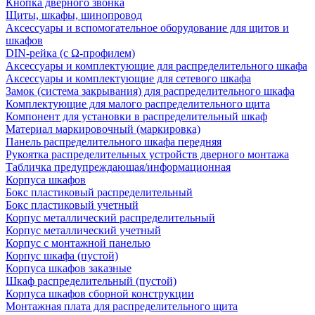
Кнопка дверного звонка
Щиты, шкафы, шинопровод
Аксессуары и вспомогательное оборудование для щитов и
шкафов
DIN-рейка (с Ω-профилем)
Аксессуары и комплектующие для распределительного шкафа
Аксессуары и комплектующие для сетевого шкафа
Замок (система закрывания) для распределительного шкафа
Комплектующие для малого распределительного щита
Компонент для установки в распределительный шкаф
Материал маркировочный (маркировка)
Панель распределительного шкафа передняя
Рукоятка распределительных устройств дверного монтажа
Табличка предупреждающая/информационная
Корпуса шкафов
Бокс пластиковый распределительный
Бокс пластиковый учетный
Корпус металлический распределительный
Корпус металлический учетный
Корпус с монтажной панелью
Корпус шкафа (пустой)
Корпуса шкафов заказные
Шкаф распределительный (пустой)
Корпуса шкафов сборной конструкции
Монтажная плата для распределительного щита