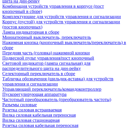
щита на дин-рейку
Комбинация устройств управления в корпусе (пост
кнопочный в сборе)
Комплектующие для устройств управления и сигнализации
Корпус (пустой) для устройств управления и сигнализации
(постов кнопочных)
Лампа индикаторная в сборе
Миниатюрный выключатель, переключатель
Нажимная кнопка (кнопочный выключатель/переключатель) в
сборе
Передняя часть (головка) нажимной кнопки
Подвесной пульт управления/пост кнопочный
Световой индикатор (лампа сигнальная) для
распределительного щита на дин-рейку
Селекторный переключатель в сборе
Табличка обозначения (шильдик-вставка) для устройств
управления и сигнализации
Управляющий переключатель/командоконтроллер
Пускорегулирующая аппаратура
Частотный преобразователь (преобразователь частоты)
Разъемы силовые
Розетка силовая встраиваемая
Вилка силовая кабельная переносная
Вилка силовая стационарная
Розетка силовая кабельная переносная