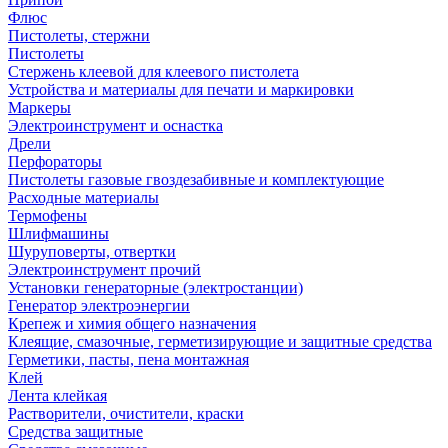
Флюс
Пистолеты, стержни
Пистолеты
Стержень клеевой для клеевого пистолета
Устройства и материалы для печати и маркировки
Маркеры
Электроинструмент и оснастка
Дрели
Перфораторы
Пистолеты газовые гвоздезабивные и комплектующие
Расходные материалы
Термофены
Шлифмашины
Шуруповерты, отвертки
Электроинструмент прочий
Установки генераторные (электростанции)
Генератор электроэнергии
Крепеж и химия общего назначения
Клеящие, смазочные, герметизирующие и защитные средства
Герметики, пасты, пена монтажная
Клей
Лента клейкая
Растворители, очистители, краски
Средства защитные