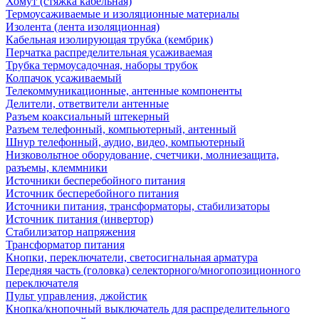
Хомут (стяжка кабельная)
Термоусаживаемые и изоляционные материалы
Изолента (лента изоляционная)
Кабельная изолирующая трубка (кембрик)
Перчатка распределительная усаживаемая
Трубка термоусадочная, наборы трубок
Колпачок усаживаемый
Телекоммуникационные, антенные компоненты
Делители, ответвители антенные
Разъем коаксиальный штекерный
Разъем телефонный, компьютерный, антенный
Шнур телефонный, аудио, видео, компьютерный
Низковольтное оборудование, счетчики, молниезащита,
разъемы, клеммники
Источники бесперебойного питания
Источник бесперебойного питания
Источники питания, трансформаторы, стабилизаторы
Источник питания (инвертор)
Стабилизатор напряжения
Трансформатор питания
Кнопки, переключатели, светосигнальная арматура
Передняя часть (головка) селекторного/многопозиционного
переключателя
Пульт управления, джойстик
Кнопка/кнопочный выключатель для распределительного