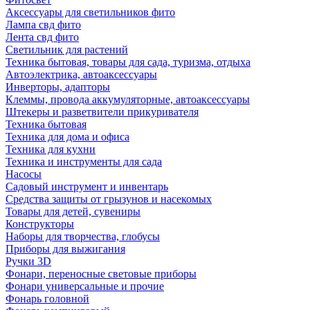
Аксессуары для светильников фито
Лампа свд фито
Лента свд фито
Светильник для растений
Техника бытовая, товары для сада, туризма, отдыха
Автоэлектрика, автоаксессуары
Инверторы, адапторы
Клеммы, провода аккумуляторные, автоаксессуары
Штекеры и разветвители прикуривателя
Техника бытовая
Техника для дома и офиса
Техника для кухни
Техника и инструменты для сада
Насосы
Садовый инструмент и инвентарь
Средства защиты от грызунов и насекомых
Товары для детей, сувениры
Конструкторы
Наборы для творчества, глобусы
Приборы для выжигания
Ручки 3D
Фонари, переносные световые приборы
Фонари универсальные и прочие
Фонарь головной