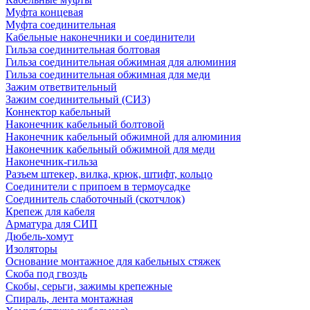
Муфта концевая
Муфта соединительная
Кабельные наконечники и соединители
Гильза соединительная болтовая
Гильза соединительная обжимная для алюминия
Гильза соединительная обжимная для меди
Зажим ответвительный
Зажим соединительный (СИЗ)
Коннектор кабельный
Наконечник кабельный болтовой
Наконечник кабельный обжимной для алюминия
Наконечник кабельный обжимной для меди
Наконечник-гильза
Разъем штекер, вилка, крюк, штифт, кольцо
Соединители с припоем в термоусадке
Соединитель слаботочный (скотчлок)
Крепеж для кабеля
Арматура для СИП
Дюбель-хомут
Изоляторы
Основание монтажное для кабельных стяжек
Скоба под гвоздь
Скобы, серьги, зажимы крепежные
Спираль, лента монтажная