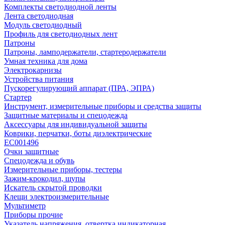
Комплекты светодиодной ленты
Лента светодиодная
Модуль светодиодный
Профиль для светодиодных лент
Патроны
Патроны, ламподержатели, стартеродержатели
Умная техника для дома
Электрокарнизы
Устройства питания
Пускорегулирующий аппарат (ПРА, ЭПРА)
Стартер
Инструмент, измерительные приборы и средства защиты
Защитные материалы и спецодежда
Аксессуары для индивидуальной защиты
Коврики, перчатки, боты диэлектрические
EC001496
Очки защитные
Спецодежда и обувь
Измерительные приборы, тестеры
Зажим-крокодил, щупы
Искатель скрытой проводки
Клещи электроизмерительные
Мультиметр
Приборы прочие
Указатель напряжения, отвертка индикаторная