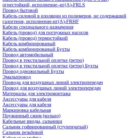
огнестойкий, исполнение–нг(А)-FRLS
Провод бытовой
Кабель силовой в изоляции из полимеров, не содержащий
галогенов, исполнение-нг(А)-FRHF
Кабели специального назначения
Кабель (провод) для погружных насосов
Кабель (провод) термостойкий
Кабель комбинированый
Кабель комбинированый Бухты
Провод автомобильный
Провод в текстильной оплетке (ретро)
Провод в текстильной оплетке (ретро) Бухты
Провод одножильный Бухты
Эмальпровод
Провода для воздушных линий электропередач
Провод для воздушных линий электропередач
Материалы для электромонтажа
Аксессуары для кабеля
Аксессуары для кабеля
Маркировка кабельная
Пружинный сжим (кольцо)
Кабельные вводы, сальники
Сальник гофрированный (ступенчатый)
Сальник резьбовой
Кабельные муфты