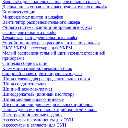
Боковая/задняя панель распределительного шкафа
Дверь/панель управления распределительного шкафа
Комплектующие
Микроклимат щитов и шкафов
Вентилятор распределительного шкафа
Фильтр системы кондиционирования воздуха
распределительного шкафа
Термостат распределительного шкафа
Устройство подогрева распределительного шкафа
НКУ, УКРМ, аксессуары для УКРМ
Малый распределительный щит, укомплектованный
приборами
Системы сборных шин
Клеммник силовой/клеммный блок
Опорный изолятор/изолирующая втулка
Шина нулевая для распределительного щита
Шина соединительная
Шинный зажим (клемма)
Шинодержатель (шинный изолятор)
Шины медные и алюминиевые
Щиты и панели для измерительных приборов
Панель для измерительных приборов/счётчиков
Электроустановочные изделия
Аксессуары и компоненты для ЭУИ
Аксессуары и запчасти для ЭУИ