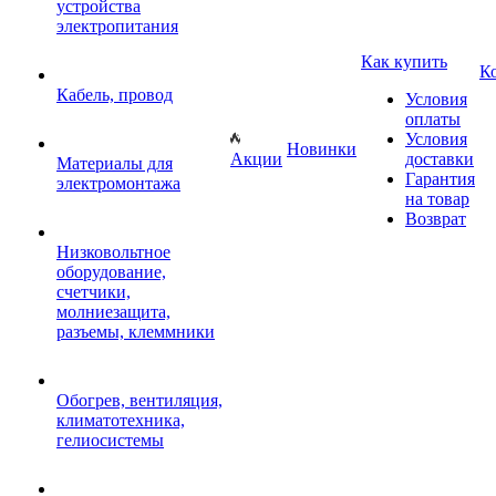
устройства
электропитания
Как купить
К
Кабель, провод
Условия
оплаты
Условия
Новинки
Акции
доставки
Материалы для
Гарантия
электромонтажа
на товар
Возврат
Низковольтное
оборудование,
счетчики,
молниезащита,
разъемы, клеммники
Обогрев, вентиляция,
климатотехника,
гелиосистемы