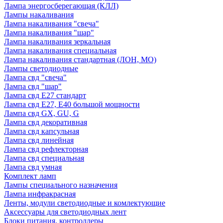
Лампа энергосберегающая (КЛЛ)
Лампы накаливания
Лампа накаливания "свеча"
Лампа накаливания "шар"
Лампа накаливания зеркальная
Лампа накаливания специальная
Лампа накаливания стандартная (ЛОН, МО)
Лампы светодиодные
Лампа свд "свеча"
Лампа свд "шар"
Лампа свд E27 стандарт
Лампа свд E27, Е40 большой мощности
Лампа свд GX, GU, G
Лампа свд декоративная
Лампа свд капсульная
Лампа свд линейная
Лампа свд рефлекторная
Лампа свд специальная
Лампа свд умная
Комплект ламп
Лампы специального назначения
Лампа инфракрасная
Ленты, модули светодиодные и комлектующие
Аксессуары для светодиодных лент
Блоки питания, контроллеры