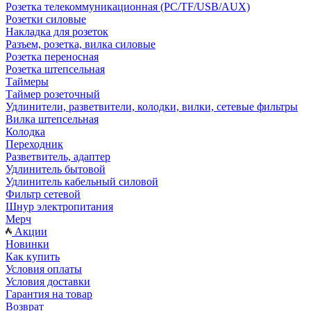
Розетка телекоммуникационная (PC/TF/USB/AUX)
Розетки силовые
Накладка для розеток
Разъем, розетка, вилка силовые
Розетка переносная
Розетка штепсельная
Таймеры
Таймер розеточный
Удлинители, разветвители, колодки, вилки, сетевые фильтры
Вилка штепсельная
Колодка
Переходник
Разветвитель, адаптер
Удлинитель бытовой
Удлинитель кабельный силовой
Фильтр сетевой
Шнур электропитания
Мерч
Акции
Новинки
Как купить
Условия оплаты
Условия доставки
Гарантия на товар
Возврат