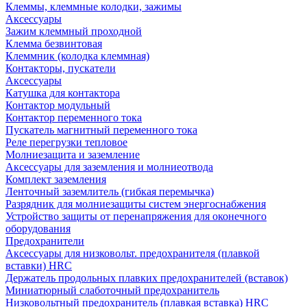
Клеммы, клеммные колодки, зажимы
Аксессуары
Зажим клеммный проходной
Клемма безвинтовая
Клеммник (колодка клеммная)
Контакторы, пускатели
Аксессуары
Катушка для контактора
Контактор модульный
Контактор переменного тока
Пускатель магнитный переменного тока
Реле перегрузки тепловое
Молниезащита и заземление
Аксессуары для заземления и молниеотвода
Комплект заземления
Ленточный заземлитель (гибкая перемычка)
Разрядник для молниезащиты систем энергоснабжения
Устройство защиты от перенапряжения для оконечного
оборудования
Предохранители
Аксессуары для низковольт. предохранителя (плавкой
вставки) HRC
Держатель продольных плавких предохранителей (вставок)
Миниатюрный слаботочный предохранитель
Низковольтный предохранитель (плавкая вставка) HRC