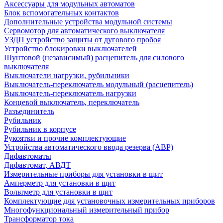
Аксессуары для модульных автоматов
Блок вспомогательных контактов
Дополнительные устройства модульной системы
Сервомотор для автоматического выключателя
УЗДП устройство защиты от дугового пробоя
Устройство блокировки выключателей
Шунтовой (независимый) расцепитель для силового
выключателя
Выключатели нагрузки, рубильники
Выключатель-переключатель модульный (расцепитель)
Выключатель-переключатель нагрузки
Концевой выключатель, переключатель
Разъединитель
Рубильник
Рубильник в корпусе
Рукоятки и прочие комплектующие
Устройства автоматического ввода резерва (АВР)
Дифавтоматы
Дифавтомат, АВДТ
Измерительные приборы для установки в щит
Амперметр для установки в щит
Вольтметр для установки в щит
Комплектующие для установочных измерительных приборов
Многофункциональный измерительный прибор
Трансформатор тока