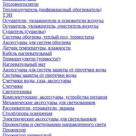
Тепловентилятор
Теплоизлучатель (инфракрасный обогреватель)
ТЭН
Осушители, увлажнители и освежители воздуха
Осушитель, увлажнитель, очиститель воздуха
Сушитель (сушилка)
Системы обогрева, теплый пол, термостаты
Аксессуары для систем обогрева
Датчик температуры, влажности
Кабель нагревательный
Терморегулятор (термостат)
Нагревательный мат
Аксессуары для систем защиты от протечки воды
Системы защиты от протечки воды
Счетчики воды, газа, аксессуары
Счетчики
Светотехника
Комплектующие, аксессуары, устройства питания
Механические аксессуары для светильников
Рассеиватели, отражатели, экраны
Столб/опора освещения
Электрические аксессуары для светильников
Прожекторы и светильники направленного света
Прожектор
Прожектор переносной