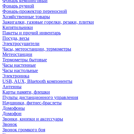
Фонарь кемпинговый
Фонарь ручной
Фонарь-прожектор переносной
Хозяйственные товары
Зажигалки, газовые горелки, резаки, плитки
Кипятильники
Пакеты и прочий инвентарь
Посуда, весы
Электросушители
Часы, метеостанции, термометры
Метеостанции
Термометры бытовые
Часы настенные
Часы настольные
Электроника
USB, AUX, Bluetooth компоненты
Антенны
Карты памяти, флешки
Пульты дистанционного управления
Наушники, фитнес-браслеты
Домофоны
Домофон
Звонки, кнопки и аксессуары
Звонок
Звонок громкого боя