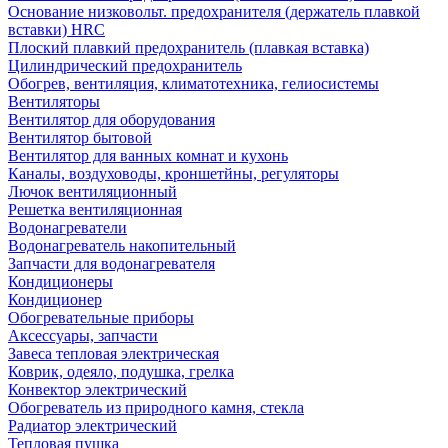
Основание низковольт. предохранителя (держатель плавкой
вставки) HRC
Плоский плавкий предохранитель (плавкая вставка)
Цилиндрический предохранитель
Обогрев, вентиляция, климатотехника, гелиосистемы
Вентиляторы
Вентилятор для оборудования
Вентилятор бытовой
Вентилятор для ванных комнат и кухонь
Каналы, воздуховоды, кроншетйны, регуляторы
Лючок вентиляционный
Решетка вентиляционная
Водонагреватели
Водонагреватель накопительный
Запчасти для водонагревателя
Кондиционеры
Кондиционер
Обогревательные приборы
Аксессуары, запчасти
Завеса тепловая электрическая
Коврик, одеяло, подушка, грелка
Конвектор электрический
Обогреватель из природного камня, стекла
Радиатор электрический
Тепловая пушка