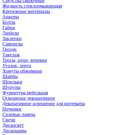
Средства смазочные
Жидкость стеклоомывающая
Крепежные материалы
Анкеры
Болты
Гайки
Дюбели
Заклепки
Саморезы
Гвозди
Такелаж
Тросы, цепи, веревки
Уголок, лента
Хомуты обжимные
Шайбы
Шпильки
Шурупы
Фурнитура мебельная
Освещение декоративное
Декоративное освещение для интерьера
Ночники
Солевые лампы
Свечи
Дискосвет
Дискошары