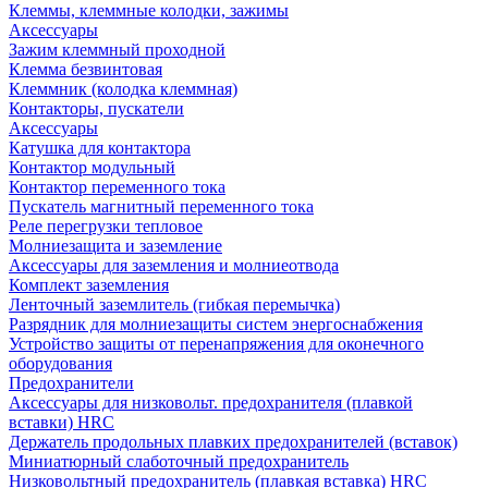
Клеммы, клеммные колодки, зажимы
Аксессуары
Зажим клеммный проходной
Клемма безвинтовая
Клеммник (колодка клеммная)
Контакторы, пускатели
Аксессуары
Катушка для контактора
Контактор модульный
Контактор переменного тока
Пускатель магнитный переменного тока
Реле перегрузки тепловое
Молниезащита и заземление
Аксессуары для заземления и молниеотвода
Комплект заземления
Ленточный заземлитель (гибкая перемычка)
Разрядник для молниезащиты систем энергоснабжения
Устройство защиты от перенапряжения для оконечного
оборудования
Предохранители
Аксессуары для низковольт. предохранителя (плавкой
вставки) HRC
Держатель продольных плавких предохранителей (вставок)
Миниатюрный слаботочный предохранитель
Низковольтный предохранитель (плавкая вставка) HRC