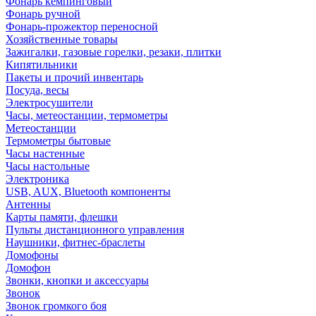
Фонарь кемпинговый
Фонарь ручной
Фонарь-прожектор переносной
Хозяйственные товары
Зажигалки, газовые горелки, резаки, плитки
Кипятильники
Пакеты и прочий инвентарь
Посуда, весы
Электросушители
Часы, метеостанции, термометры
Метеостанции
Термометры бытовые
Часы настенные
Часы настольные
Электроника
USB, AUX, Bluetooth компоненты
Антенны
Карты памяти, флешки
Пульты дистанционного управления
Наушники, фитнес-браслеты
Домофоны
Домофон
Звонки, кнопки и аксессуары
Звонок
Звонок громкого боя