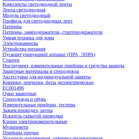
Комплекты светодиодной ленты
Лента светодиодная
Модуль светодиодный
Профиль для светодиодных лент
Патроны
Патроны, ламподержатели, стартеродержатели
Умная техника для дома
Электрокарнизы
Устройства питания
Пускорегулирующий аппарат (ПРА, ЭПРА)
Стартер
Инструмент, измерительные приборы и средства защиты
Защитные материалы и спецодежда
Аксессуары для индивидуальной защиты
Коврики, перчатки, боты диэлектрические
EC001496
Очки защитные
Спецодежда и обувь
Измерительные приборы, тестеры
Зажим-крокодил, щупы
Искатель скрытой проводки
Клещи электроизмерительные
Мультиметр
Приборы прочие
Указатель напряжения, отвертка индикаторная