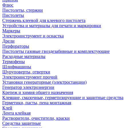
Флюс
Пистолеты, стержни
Пистолеты
Стержень клеевой для клеевого пистолета
Устройства и материалы для печати и маркировки
Маркеры
Электроинструмент и оснастка
Дрели
Перфораторы
Пистолеты газовые гвоздезабивные и комплектующие
Расходные материалы
Термофены
Шлифмашины
Шуруповерты, отвертки
Электроинструмент прочий
Установки генераторные (электростанции)
Генератор электроэнергии
Крепеж и химия общего назначения
Клеящие, смазочные, герметизирующие и защитные средства
Герметики, пасты, пена монтажная
Клей
Лента клейкая
Растворители, очистители, краски
Средства защитные