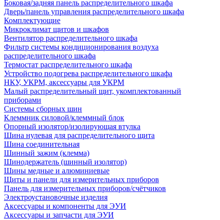
Боковая/задняя панель распределительного шкафа
Дверь/панель управления распределительного шкафа
Комплектующие
Микроклимат щитов и шкафов
Вентилятор распределительного шкафа
Фильтр системы кондиционирования воздуха
распределительного шкафа
Термостат распределительного шкафа
Устройство подогрева распределительного шкафа
НКУ, УКРМ, аксессуары для УКРМ
Малый распределительный щит, укомплектованный
приборами
Системы сборных шин
Клеммник силовой/клеммный блок
Опорный изолятор/изолирующая втулка
Шина нулевая для распределительного щита
Шина соединительная
Шинный зажим (клемма)
Шинодержатель (шинный изолятор)
Шины медные и алюминиевые
Щиты и панели для измерительных приборов
Панель для измерительных приборов/счётчиков
Электроустановочные изделия
Аксессуары и компоненты для ЭУИ
Аксессуары и запчасти для ЭУИ