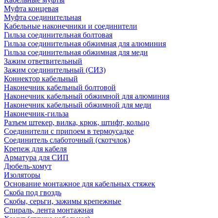
Муфта концевая
Муфта соединительная
Кабельные наконечники и соединители
Гильза соединительная болтовая
Гильза соединительная обжимная для алюминия
Гильза соединительная обжимная для меди
Зажим ответвительный
Зажим соединительный (СИЗ)
Коннектор кабельный
Наконечник кабельный болтовой
Наконечник кабельный обжимной для алюминия
Наконечник кабельный обжимной для меди
Наконечник-гильза
Разъем штекер, вилка, крюк, штифт, кольцо
Соединители с припоем в термоусадке
Соединитель слаботочный (скотчлок)
Крепеж для кабеля
Арматура для СИП
Дюбель-хомут
Изоляторы
Основание монтажное для кабельных стяжек
Скоба под гвоздь
Скобы, серьги, зажимы крепежные
Спираль, лента монтажная