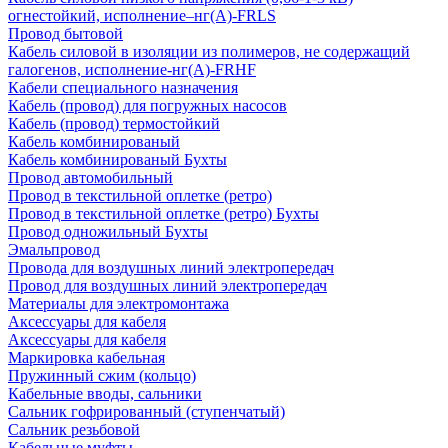
огнестойкий, исполнение–нг(А)-FRLS
Провод бытовой
Кабель силовой в изоляции из полимеров, не содержащий
галогенов, исполнение-нг(А)-FRHF
Кабели специального назначения
Кабель (провод) для погружных насосов
Кабель (провод) термостойкий
Кабель комбинированый
Кабель комбинированый Бухты
Провод автомобильный
Провод в текстильной оплетке (ретро)
Провод в текстильной оплетке (ретро) Бухты
Провод одножильный Бухты
Эмальпровод
Провода для воздушных линий электропередач
Провод для воздушных линий электропередач
Материалы для электромонтажа
Аксессуары для кабеля
Аксессуары для кабеля
Маркировка кабельная
Пружинный сжим (кольцо)
Кабельные вводы, сальники
Сальник гофрированный (ступенчатый)
Сальник резьбовой
Кабельные муфты