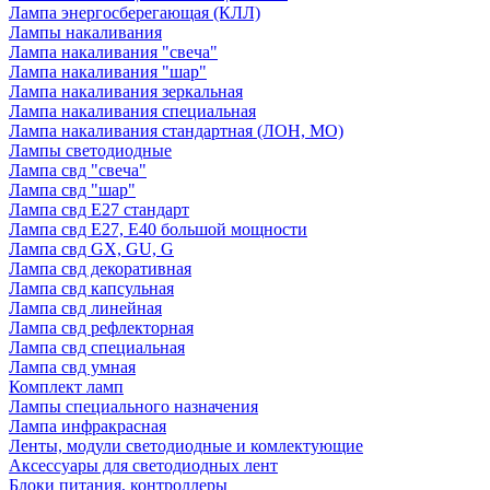
Лампа энергосберегающая (КЛЛ)
Лампы накаливания
Лампа накаливания "свеча"
Лампа накаливания "шар"
Лампа накаливания зеркальная
Лампа накаливания специальная
Лампа накаливания стандартная (ЛОН, МО)
Лампы светодиодные
Лампа свд "свеча"
Лампа свд "шар"
Лампа свд E27 стандарт
Лампа свд E27, Е40 большой мощности
Лампа свд GX, GU, G
Лампа свд декоративная
Лампа свд капсульная
Лампа свд линейная
Лампа свд рефлекторная
Лампа свд специальная
Лампа свд умная
Комплект ламп
Лампы специального назначения
Лампа инфракрасная
Ленты, модули светодиодные и комлектующие
Аксессуары для светодиодных лент
Блоки питания, контроллеры