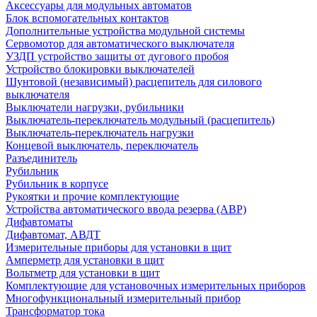
Аксессуары для модульных автоматов
Блок вспомогательных контактов
Дополнительные устройства модульной системы
Сервомотор для автоматического выключателя
УЗДП устройство защиты от дугового пробоя
Устройство блокировки выключателей
Шунтовой (независимый) расцепитель для силового
выключателя
Выключатели нагрузки, рубильники
Выключатель-переключатель модульный (расцепитель)
Выключатель-переключатель нагрузки
Концевой выключатель, переключатель
Разъединитель
Рубильник
Рубильник в корпусе
Рукоятки и прочие комплектующие
Устройства автоматического ввода резерва (АВР)
Дифавтоматы
Дифавтомат, АВДТ
Измерительные приборы для установки в щит
Амперметр для установки в щит
Вольтметр для установки в щит
Комплектующие для установочных измерительных приборов
Многофункциональный измерительный прибор
Трансформатор тока