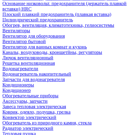
Основание низковольт. предохранителя (держатель плавкой
вставки) HRC
Плоский плавкий предохранитель (плавкая вставка)
Цилиндрический предохранитель
Обогрев, вентиляция, климатотехника, гелиосистемы
Вентиляторы
Вентилятор для оборудования
Вентилятор бытовой
Вентилятор для ванных комнат и кухонь
Каналы, воздуховоды, кроншетйны, регуляторы
Лючок вентиляционный
Решетка вентиляционная
Водонагреватели
Водонагреватель накопительный
Запчасти для водонагревателя
Кондиционеры
Кондиционер
Обогревательные приборы
Аксессуары, запчасти
Завеса тепловая электрическая
Коврик, одеяло, подушка, грелка
Конвектор электрический
Обогреватель из природного камня, стекла
Радиатор электрический
Тепловая пушка