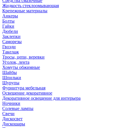
Средства смазочные
Жидкость стеклоомывающая
Крепежные материалы
Анкеры
Болты
Гайки
Дюбели
Заклепки
Саморезы
Гвозди
Такелаж
Тросы, цепи, веревки
Уголок, лента
Хомуты обжимные
Шайбы
Шпильки
Шурупы
Фурнитура мебельная
Освещение декоративное
Декоративное освещение для интерьера
Ночники
Солевые лампы
Свечи
Дискосвет
Дискошары