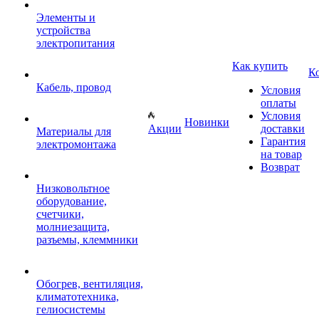
Элементы и
устройства
электропитания
Как купить
К
Кабель, провод
Условия
оплаты
Условия
Новинки
Акции
доставки
Материалы для
Гарантия
электромонтажа
на товар
Возврат
Низковольтное
оборудование,
счетчики,
молниезащита,
разъемы, клеммники
Обогрев, вентиляция,
климатотехника,
гелиосистемы