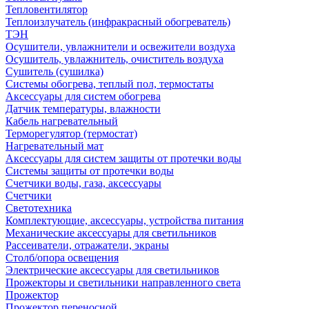
Тепловентилятор
Теплоизлучатель (инфракрасный обогреватель)
ТЭН
Осушители, увлажнители и освежители воздуха
Осушитель, увлажнитель, очиститель воздуха
Сушитель (сушилка)
Системы обогрева, теплый пол, термостаты
Аксессуары для систем обогрева
Датчик температуры, влажности
Кабель нагревательный
Терморегулятор (термостат)
Нагревательный мат
Аксессуары для систем защиты от протечки воды
Системы защиты от протечки воды
Счетчики воды, газа, аксессуары
Счетчики
Светотехника
Комплектующие, аксессуары, устройства питания
Механические аксессуары для светильников
Рассеиватели, отражатели, экраны
Столб/опора освещения
Электрические аксессуары для светильников
Прожекторы и светильники направленного света
Прожектор
Прожектор переносной