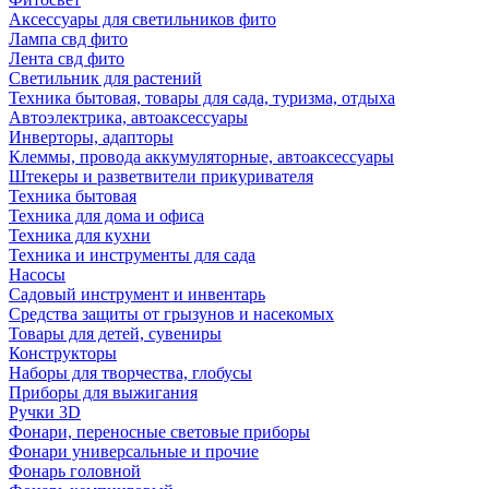
Аксессуары для светильников фито
Лампа свд фито
Лента свд фито
Светильник для растений
Техника бытовая, товары для сада, туризма, отдыха
Автоэлектрика, автоаксессуары
Инверторы, адапторы
Клеммы, провода аккумуляторные, автоаксессуары
Штекеры и разветвители прикуривателя
Техника бытовая
Техника для дома и офиса
Техника для кухни
Техника и инструменты для сада
Насосы
Садовый инструмент и инвентарь
Средства защиты от грызунов и насекомых
Товары для детей, сувениры
Конструкторы
Наборы для творчества, глобусы
Приборы для выжигания
Ручки 3D
Фонари, переносные световые приборы
Фонари универсальные и прочие
Фонарь головной