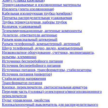
Хомут (стяжка кабельная)
Термоусаживаемые и изоляционные материалы
Изолента (лента изоляционная)
Кабельная изолирующая трубка (кембрик)
Перчатка распределительная усаживаемая
Трубка термоусадочная, наборы трубок
Колпачок усаживаемый
Телекоммуникационные, антенные компоненты
Делители, ответвители антенные
Разъем коаксиальный штекерный
Разъем телефонный, компьютерный, антенный
Шнур телефонный, аудио, видео, компьютерный
Низковольтное оборудование, счетчики, молниезащита,
разъемы, клеммники
Источники бесперебойного питания
Источник бесперебойного питания
Источники питания, трансформаторы, стабилизаторы
Источник питания (инвертор)
Стабилизатор напряжения
Трансформатор питания
Кнопки, переключатели, светосигнальная арматура
Передняя часть (головка) селекторного/многопозиционного
переключателя
Пульт управления, джойстик
Кнопка/кнопочный выключатель для распределительного