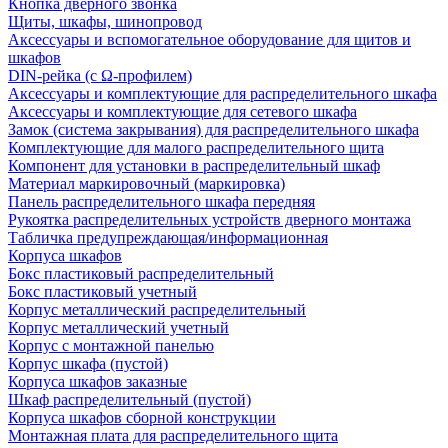
Кнопка дверного звонка
Щиты, шкафы, шинопровод
Аксессуары и вспомогательное оборудование для щитов и
шкафов
DIN-рейка (с Ω-профилем)
Аксессуары и комплектующие для распределительного шкафа
Аксессуары и комплектующие для сетевого шкафа
Замок (система закрывания) для распределительного шкафа
Комплектующие для малого распределительного щита
Компонент для установки в распределительный шкаф
Материал маркировочный (маркировка)
Панель распределительного шкафа передняя
Рукоятка распределительных устройств дверного монтажа
Табличка предупреждающая/информационная
Корпуса шкафов
Бокс пластиковый распределительный
Бокс пластиковый учетный
Корпус металлический распределительный
Корпус металлический учетный
Корпус с монтажной панелью
Корпус шкафа (пустой)
Корпуса шкафов заказные
Шкаф распределительный (пустой)
Корпуса шкафов сборной конструкции
Монтажная плата для распределительного щита