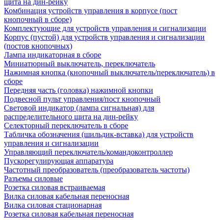
щита на дин-рейку
Комбинация устройств управления в корпусе (пост
кнопочный в сборе)
Комплектующие для устройств управления и сигнализации
Корпус (пустой) для устройств управления и сигнализации
(постов кнопочных)
Лампа индикаторная в сборе
Миниатюрный выключатель, переключатель
Нажимная кнопка (кнопочный выключатель/переключатель) в
сборе
Передняя часть (головка) нажимной кнопки
Подвесной пульт управления/пост кнопочный
Световой индикатор (лампа сигнальная) для
распределительного щита на дин-рейку
Селекторный переключатель в сборе
Табличка обозначения (шильдик-вставка) для устройств
управления и сигнализации
Управляющий переключатель/командоконтроллер
Пускорегулирующая аппаратура
Частотный преобразователь (преобразователь частоты)
Разъемы силовые
Розетка силовая встраиваемая
Вилка силовая кабельная переносная
Вилка силовая стационарная
Розетка силовая кабельная переносная