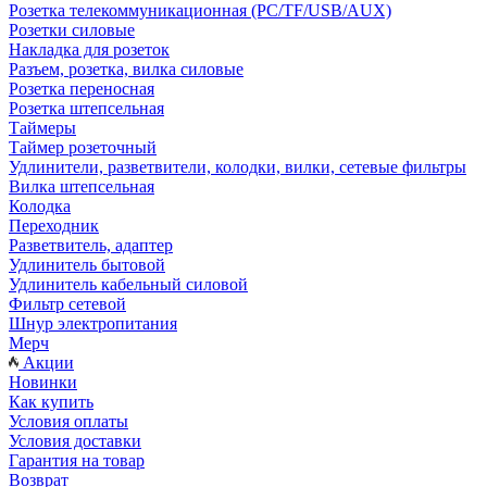
Розетка телекоммуникационная (PC/TF/USB/AUX)
Розетки силовые
Накладка для розеток
Разъем, розетка, вилка силовые
Розетка переносная
Розетка штепсельная
Таймеры
Таймер розеточный
Удлинители, разветвители, колодки, вилки, сетевые фильтры
Вилка штепсельная
Колодка
Переходник
Разветвитель, адаптер
Удлинитель бытовой
Удлинитель кабельный силовой
Фильтр сетевой
Шнур электропитания
Мерч
Акции
Новинки
Как купить
Условия оплаты
Условия доставки
Гарантия на товар
Возврат