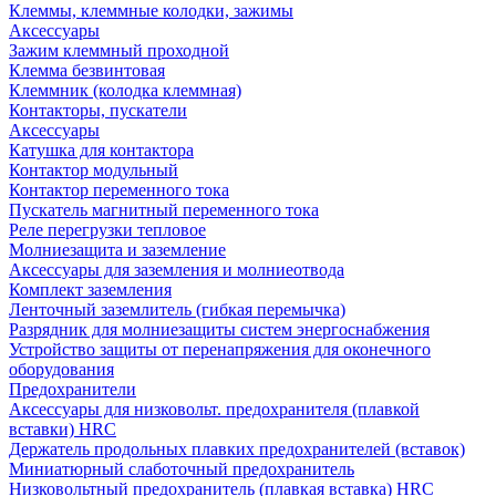
Клеммы, клеммные колодки, зажимы
Аксессуары
Зажим клеммный проходной
Клемма безвинтовая
Клеммник (колодка клеммная)
Контакторы, пускатели
Аксессуары
Катушка для контактора
Контактор модульный
Контактор переменного тока
Пускатель магнитный переменного тока
Реле перегрузки тепловое
Молниезащита и заземление
Аксессуары для заземления и молниеотвода
Комплект заземления
Ленточный заземлитель (гибкая перемычка)
Разрядник для молниезащиты систем энергоснабжения
Устройство защиты от перенапряжения для оконечного
оборудования
Предохранители
Аксессуары для низковольт. предохранителя (плавкой
вставки) HRC
Держатель продольных плавких предохранителей (вставок)
Миниатюрный слаботочный предохранитель
Низковольтный предохранитель (плавкая вставка) HRC