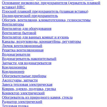
Основание низковольт. предохранителя (держатель плавкой
вставки) HRC
Плоский плавкий предохранитель (плавкая вставка)
Цилиндрический предохранитель
Обогрев, вентиляция, климатотехника, гелиосистемы
Вентиляторы
Вентилятор для оборудования
Вентилятор бытовой
Вентилятор для ванных комнат и кухонь
Каналы, воздуховоды, кроншетйны, регуляторы
Лючок вентиляционный
Решетка вентиляционная
Водонагреватели
Водонагреватель накопительный
Запчасти для водонагревателя
Кондиционеры
Кондиционер
Обогревательные приборы
Аксессуары, запчасти
Завеса тепловая электрическая
Коврик, одеяло, подушка, грелка
Конвектор электрический
Обогреватель из природного камня, стекла
Радиатор электрический
Тепловая пушка