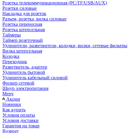
Розетка телекоммуникационная (PC/TF/USB/AUX)
Розетки силовые
Накладка для розеток
Разъем, розетка, вилка силовые
Розетка переносная
Розетка штепсельная
Таймеры
Таймер розеточный
Удлинители, разветвители, колодки, вилки, сетевые фильтры
Вилка штепсельная
Колодка
Переходник
Разветвитель, адаптер
Удлинитель бытовой
Удлинитель кабельный силовой
Фильтр сетевой
Шнур электропитания
Мерч
Акции
Новинки
Как купить
Условия оплаты
Условия доставки
Гарантия на товар
Возврат