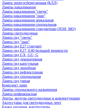
Лампа энергосберегающая (КЛЛ)
Лампы накаливания
Лампа накаливания "свеча"
Лампа накаливания "шар"
Лампа накаливания зеркальная
Лампа накаливания специальная
Лампа накаливания стандартная (ЛОН, МО)
Лампы светодиодные
Лампа свд "свеча"
Лампа свд "шар"
Лампа свд E27 стандарт
Лампа свд E27, Е40 большой мощности
Лампа свд GX, GU, G
Лампа свд декоративная
Лампа свд капсульная
Лампа свд линейная
Лампа свд рефлекторная
Лампа свд специальная
Лампа свд умная
Комплект ламп
Лампы специального назначения
Лампа инфракрасная
Ленты, модули светодиодные и комлектующие
Аксессуары для светодиодных лент
Блоки питания, контроллеры