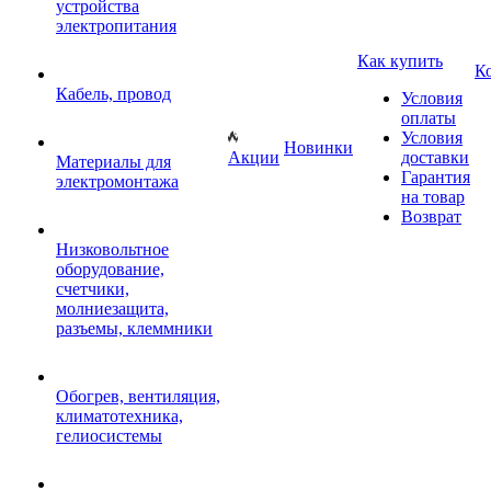
устройства
электропитания
Как купить
К
Кабель, провод
Условия
оплаты
Условия
Новинки
Акции
доставки
Материалы для
Гарантия
электромонтажа
на товар
Возврат
Низковольтное
оборудование,
счетчики,
молниезащита,
разъемы, клеммники
Обогрев, вентиляция,
климатотехника,
гелиосистемы