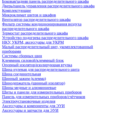
Боковая/задняя панель распределительного шкафа
Дверь/панель управления распределительного шкафа
Комплектующие
Микроклимат щитов и шкафов
Вентилятор распределительного шкафа
Фильтр системы кондиционирования воздуха
распределительного шкафа
Термостат распределительного шкафа
Устройство подогрева распределительного шкафа
НКУ, УКРМ, аксессуары для УКРМ
Малый распределительный щит, укомплектованный
приборами
Системы сборных шин
Клеммник силовой/клеммный блок
Опорный изолятор/изолирующая втулка
Шина нулевая для распределительного щита
Шина соединительная
Шинный зажим (клемма)
Шинодержатель (шинный изолятор)
Шины медные и алюминиевые
Щиты и панели для измерительных приборов
Панель для измерительных приборов/счётчиков
Электроустановочные изделия
Аксессуары и компоненты для ЭУИ
Аксессуары и запчасти для ЭУИ