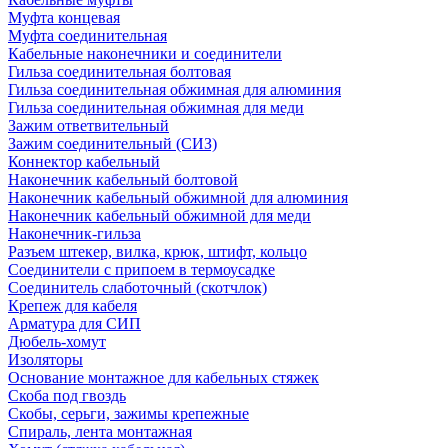
Муфта концевая
Муфта соединительная
Кабельные наконечники и соединители
Гильза соединительная болтовая
Гильза соединительная обжимная для алюминия
Гильза соединительная обжимная для меди
Зажим ответвительный
Зажим соединительный (СИЗ)
Коннектор кабельный
Наконечник кабельный болтовой
Наконечник кабельный обжимной для алюминия
Наконечник кабельный обжимной для меди
Наконечник-гильза
Разъем штекер, вилка, крюк, штифт, кольцо
Соединители с припоем в термоусадке
Соединитель слаботочный (скотчлок)
Крепеж для кабеля
Арматура для СИП
Дюбель-хомут
Изоляторы
Основание монтажное для кабельных стяжек
Скоба под гвоздь
Скобы, серьги, зажимы крепежные
Спираль, лента монтажная