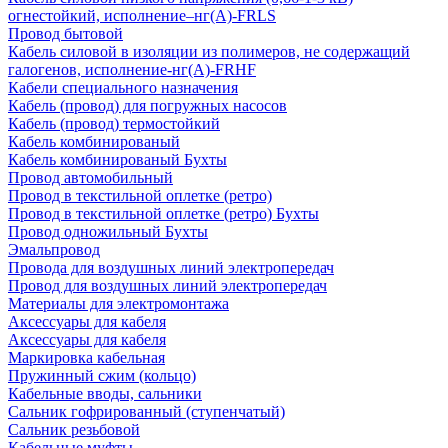
огнестойкий, исполнение–нг(А)-FRLS
Провод бытовой
Кабель силовой в изоляции из полимеров, не содержащий
галогенов, исполнение-нг(А)-FRHF
Кабели специального назначения
Кабель (провод) для погружных насосов
Кабель (провод) термостойкий
Кабель комбинированый
Кабель комбинированый Бухты
Провод автомобильный
Провод в текстильной оплетке (ретро)
Провод в текстильной оплетке (ретро) Бухты
Провод одножильный Бухты
Эмальпровод
Провода для воздушных линий электропередач
Провод для воздушных линий электропередач
Материалы для электромонтажа
Аксессуары для кабеля
Аксессуары для кабеля
Маркировка кабельная
Пружинный сжим (кольцо)
Кабельные вводы, сальники
Сальник гофрированный (ступенчатый)
Сальник резьбовой
Кабельные муфты