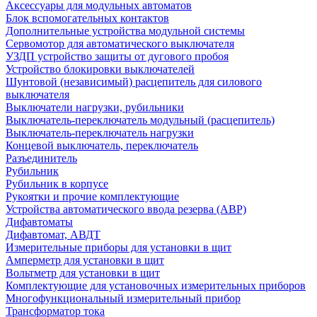
Аксессуары для модульных автоматов
Блок вспомогательных контактов
Дополнительные устройства модульной системы
Сервомотор для автоматического выключателя
УЗДП устройство защиты от дугового пробоя
Устройство блокировки выключателей
Шунтовой (независимый) расцепитель для силового
выключателя
Выключатели нагрузки, рубильники
Выключатель-переключатель модульный (расцепитель)
Выключатель-переключатель нагрузки
Концевой выключатель, переключатель
Разъединитель
Рубильник
Рубильник в корпусе
Рукоятки и прочие комплектующие
Устройства автоматического ввода резерва (АВР)
Дифавтоматы
Дифавтомат, АВДТ
Измерительные приборы для установки в щит
Амперметр для установки в щит
Вольтметр для установки в щит
Комплектующие для установочных измерительных приборов
Многофункциональный измерительный прибор
Трансформатор тока