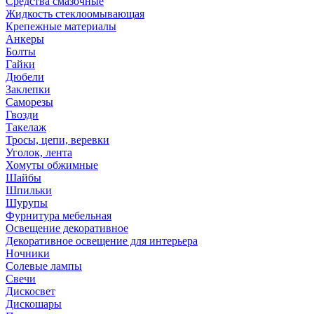
Средства смазочные
Жидкость стеклоомывающая
Крепежные материалы
Анкеры
Болты
Гайки
Дюбели
Заклепки
Саморезы
Гвозди
Такелаж
Тросы, цепи, веревки
Уголок, лента
Хомуты обжимные
Шайбы
Шпильки
Шурупы
Фурнитура мебельная
Освещение декоративное
Декоративное освещение для интерьера
Ночники
Солевые лампы
Свечи
Дискосвет
Дискошары