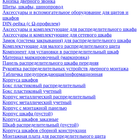
Кнопка дверного звонка
Щиты, шкафы, шинопровод
Аксессуары и вспомогательное оборудование для щитов и
шкафов
DIN-рейка (с Ω-профилем)
Аксессуары и комплектующие для распределительного шкафа
Аксессуары и комплектующие для сетевого шкафа
Замок (система закрывания) для распределительного шкафа
Комплектующие для малого распределительного щита
Компонент для установки в распределительный шкаф
Материал маркировочный (маркировка)
Панель распределительного шкафа передняя
Рукоятка распределительных устройств дверного монтажа
Табличка предупреждающая/информационная
Корпуса шкафов
Бокс пластиковый распределительный
Бокс пластиковый учетный
Корпус металлический распределительный
Корпус металлический учетный
Корпус с монтажной панелью
Корпус шкафа (пустой)
Корпуса шкафов заказные
Шкаф распределительный (пустой)
Корпуса шкафов сборной конструкции
Монтажная плата для распределительного щита