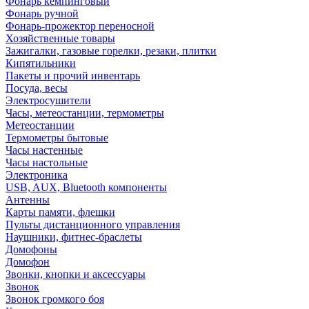
Фонарь кемпинговый
Фонарь ручной
Фонарь-прожектор переносной
Хозяйственные товары
Зажигалки, газовые горелки, резаки, плитки
Кипятильники
Пакеты и прочий инвентарь
Посуда, весы
Электросушители
Часы, метеостанции, термометры
Метеостанции
Термометры бытовые
Часы настенные
Часы настольные
Электроника
USB, AUX, Bluetooth компоненты
Антенны
Карты памяти, флешки
Пульты дистанционного управления
Наушники, фитнес-браслеты
Домофоны
Домофон
Звонки, кнопки и аксессуары
Звонок
Звонок громкого боя