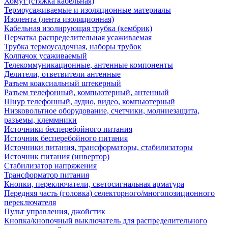
Хомут (стяжка кабельная)
Термоусаживаемые и изоляционные материалы
Изолента (лента изоляционная)
Кабельная изолирующая трубка (кембрик)
Перчатка распределительная усаживаемая
Трубка термоусадочная, наборы трубок
Колпачок усаживаемый
Телекоммуникационные, антенные компоненты
Делители, ответвители антенные
Разъем коаксиальный штекерный
Разъем телефонный, компьютерный, антенный
Шнур телефонный, аудио, видео, компьютерный
Низковольтное оборудование, счетчики, молниезащита,
разъемы, клеммники
Источники бесперебойного питания
Источник бесперебойного питания
Источники питания, трансформаторы, стабилизаторы
Источник питания (инвертор)
Стабилизатор напряжения
Трансформатор питания
Кнопки, переключатели, светосигнальная арматура
Передняя часть (головка) селекторного/многопозиционного
переключателя
Пульт управления, джойстик
Кнопка/кнопочный выключатель для распределительного