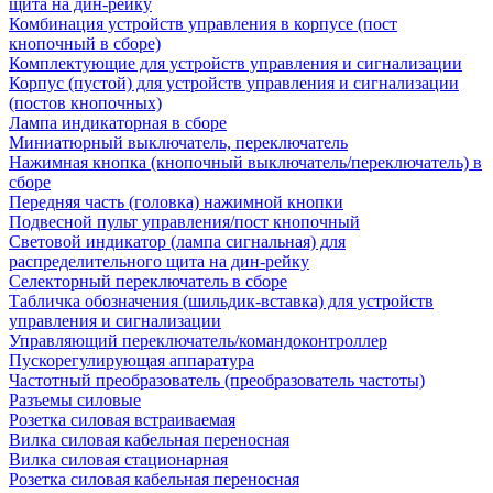
щита на дин-рейку
Комбинация устройств управления в корпусе (пост
кнопочный в сборе)
Комплектующие для устройств управления и сигнализации
Корпус (пустой) для устройств управления и сигнализации
(постов кнопочных)
Лампа индикаторная в сборе
Миниатюрный выключатель, переключатель
Нажимная кнопка (кнопочный выключатель/переключатель) в
сборе
Передняя часть (головка) нажимной кнопки
Подвесной пульт управления/пост кнопочный
Световой индикатор (лампа сигнальная) для
распределительного щита на дин-рейку
Селекторный переключатель в сборе
Табличка обозначения (шильдик-вставка) для устройств
управления и сигнализации
Управляющий переключатель/командоконтроллер
Пускорегулирующая аппаратура
Частотный преобразователь (преобразователь частоты)
Разъемы силовые
Розетка силовая встраиваемая
Вилка силовая кабельная переносная
Вилка силовая стационарная
Розетка силовая кабельная переносная