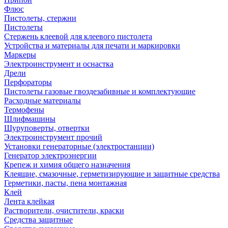
Флюс
Пистолеты, стержни
Пистолеты
Стержень клеевой для клеевого пистолета
Устройства и материалы для печати и маркировки
Маркеры
Электроинструмент и оснастка
Дрели
Перфораторы
Пистолеты газовые гвоздезабивные и комплектующие
Расходные материалы
Термофены
Шлифмашины
Шуруповерты, отвертки
Электроинструмент прочий
Установки генераторные (электростанции)
Генератор электроэнергии
Крепеж и химия общего назначения
Клеящие, смазочные, герметизирующие и защитные средства
Герметики, пасты, пена монтажная
Клей
Лента клейкая
Растворители, очистители, краски
Средства защитные