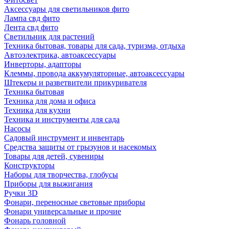
Аксессуары для светильников фито
Лампа свд фито
Лента свд фито
Светильник для растений
Техника бытовая, товары для сада, туризма, отдыха
Автоэлектрика, автоаксессуары
Инверторы, адапторы
Клеммы, провода аккумуляторные, автоаксессуары
Штекеры и разветвители прикуривателя
Техника бытовая
Техника для дома и офиса
Техника для кухни
Техника и инструменты для сада
Насосы
Садовый инструмент и инвентарь
Средства защиты от грызунов и насекомых
Товары для детей, сувениры
Конструкторы
Наборы для творчества, глобусы
Приборы для выжигания
Ручки 3D
Фонари, переносные световые приборы
Фонари универсальные и прочие
Фонарь головной