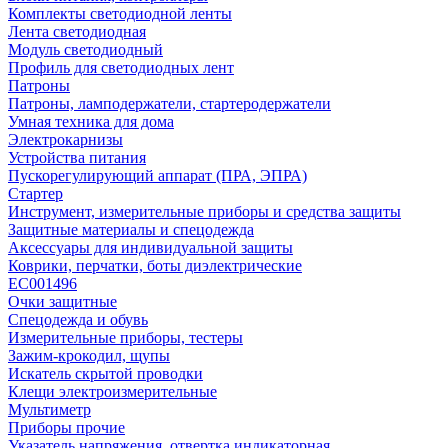
Комплекты светодиодной ленты
Лента светодиодная
Модуль светодиодный
Профиль для светодиодных лент
Патроны
Патроны, ламподержатели, стартеродержатели
Умная техника для дома
Электрокарнизы
Устройства питания
Пускорегулирующий аппарат (ПРА, ЭПРА)
Стартер
Инструмент, измерительные приборы и средства защиты
Защитные материалы и спецодежда
Аксессуары для индивидуальной защиты
Коврики, перчатки, боты диэлектрические
EC001496
Очки защитные
Спецодежда и обувь
Измерительные приборы, тестеры
Зажим-крокодил, щупы
Искатель скрытой проводки
Клещи электроизмерительные
Мультиметр
Приборы прочие
Указатель напряжения, отвертка индикаторная