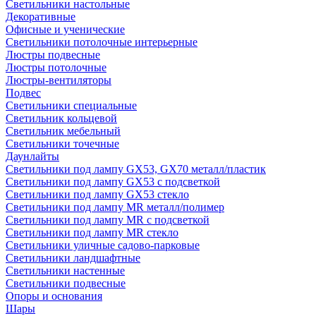
Светильники настольные
Декоративные
Офисные и ученические
Светильники потолочные интерьерные
Люстры подвесные
Люстры потолочные
Люстры-вентиляторы
Подвес
Светильники специальные
Светильник кольцевой
Светильник мебельный
Светильники точечные
Даунлайты
Светильники под лампу GX53, GX70 металл/пластик
Светильники под лампу GX53 с подсветкой
Светильники под лампу GX53 стекло
Светильники под лампу MR металл/полимер
Светильники под лампу MR с подсветкой
Светильники под лампу MR стекло
Светильники уличные садово-парковые
Светильники ландшафтные
Светильники настенные
Светильники подвесные
Опоры и основания
Шары