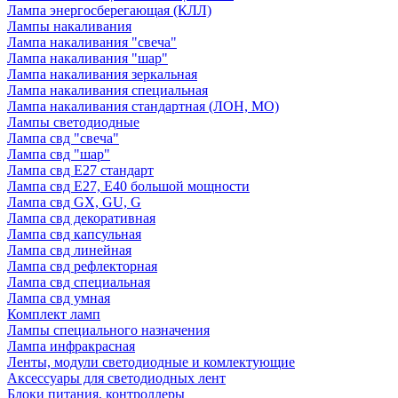
Лампа энергосберегающая (КЛЛ)
Лампы накаливания
Лампа накаливания "свеча"
Лампа накаливания "шар"
Лампа накаливания зеркальная
Лампа накаливания специальная
Лампа накаливания стандартная (ЛОН, МО)
Лампы светодиодные
Лампа свд "свеча"
Лампа свд "шар"
Лампа свд E27 стандарт
Лампа свд E27, Е40 большой мощности
Лампа свд GX, GU, G
Лампа свд декоративная
Лампа свд капсульная
Лампа свд линейная
Лампа свд рефлекторная
Лампа свд специальная
Лампа свд умная
Комплект ламп
Лампы специального назначения
Лампа инфракрасная
Ленты, модули светодиодные и комлектующие
Аксессуары для светодиодных лент
Блоки питания, контроллеры