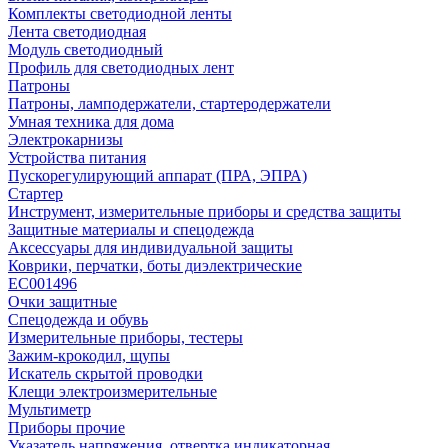
Комплекты светодиодной ленты
Лента светодиодная
Модуль светодиодный
Профиль для светодиодных лент
Патроны
Патроны, ламподержатели, стартеродержатели
Умная техника для дома
Электрокарнизы
Устройства питания
Пускорегулирующий аппарат (ПРА, ЭПРА)
Стартер
Инструмент, измерительные приборы и средства защиты
Защитные материалы и спецодежда
Аксессуары для индивидуальной защиты
Коврики, перчатки, боты диэлектрические
EC001496
Очки защитные
Спецодежда и обувь
Измерительные приборы, тестеры
Зажим-крокодил, щупы
Искатель скрытой проводки
Клещи электроизмерительные
Мультиметр
Приборы прочие
Указатель напряжения, отвертка индикаторная