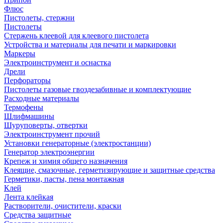
Флюс
Пистолеты, стержни
Пистолеты
Стержень клеевой для клеевого пистолета
Устройства и материалы для печати и маркировки
Маркеры
Электроинструмент и оснастка
Дрели
Перфораторы
Пистолеты газовые гвоздезабивные и комплектующие
Расходные материалы
Термофены
Шлифмашины
Шуруповерты, отвертки
Электроинструмент прочий
Установки генераторные (электростанции)
Генератор электроэнергии
Крепеж и химия общего назначения
Клеящие, смазочные, герметизирующие и защитные средства
Герметики, пасты, пена монтажная
Клей
Лента клейкая
Растворители, очистители, краски
Средства защитные