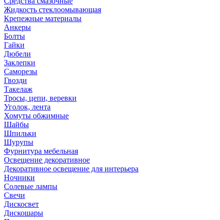
Средства смазочные
Жидкость стеклоомывающая
Крепежные материалы
Анкеры
Болты
Гайки
Дюбели
Заклепки
Саморезы
Гвозди
Такелаж
Тросы, цепи, веревки
Уголок, лента
Хомуты обжимные
Шайбы
Шпильки
Шурупы
Фурнитура мебельная
Освещение декоративное
Декоративное освещение для интерьера
Ночники
Солевые лампы
Свечи
Дискосвет
Дискошары