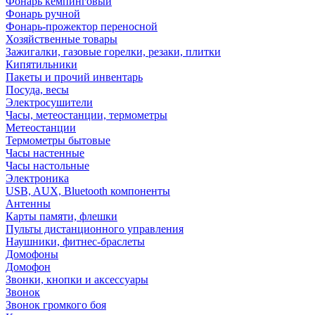
Фонарь кемпинговый
Фонарь ручной
Фонарь-прожектор переносной
Хозяйственные товары
Зажигалки, газовые горелки, резаки, плитки
Кипятильники
Пакеты и прочий инвентарь
Посуда, весы
Электросушители
Часы, метеостанции, термометры
Метеостанции
Термометры бытовые
Часы настенные
Часы настольные
Электроника
USB, AUX, Bluetooth компоненты
Антенны
Карты памяти, флешки
Пульты дистанционного управления
Наушники, фитнес-браслеты
Домофоны
Домофон
Звонки, кнопки и аксессуары
Звонок
Звонок громкого боя