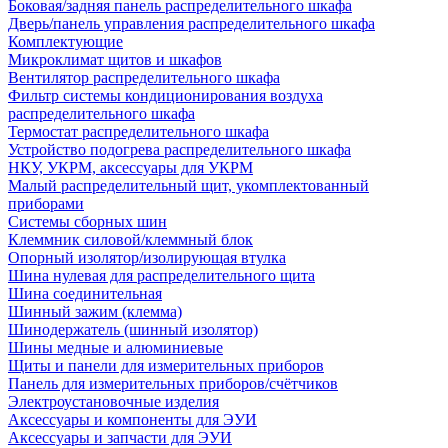
Боковая/задняя панель распределительного шкафа
Дверь/панель управления распределительного шкафа
Комплектующие
Микроклимат щитов и шкафов
Вентилятор распределительного шкафа
Фильтр системы кондиционирования воздуха
распределительного шкафа
Термостат распределительного шкафа
Устройство подогрева распределительного шкафа
НКУ, УКРМ, аксессуары для УКРМ
Малый распределительный щит, укомплектованный
приборами
Системы сборных шин
Клеммник силовой/клеммный блок
Опорный изолятор/изолирующая втулка
Шина нулевая для распределительного щита
Шина соединительная
Шинный зажим (клемма)
Шинодержатель (шинный изолятор)
Шины медные и алюминиевые
Щиты и панели для измерительных приборов
Панель для измерительных приборов/счётчиков
Электроустановочные изделия
Аксессуары и компоненты для ЭУИ
Аксессуары и запчасти для ЭУИ