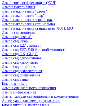
Лампа энергосберегающая (КЛЛ)
Лампы накаливания
Лампа накаливания "свеча"
Лампа накаливания "шар"
Лампа накаливания зеркальная
Лампа накаливания специальная
Лампа накаливания стандартная (ЛОН, МО)
Лампы светодиодные
Лампа свд "свеча"
Лампа свд "шар"
Лампа свд E27 стандарт
Лампа свд E27, Е40 большой мощности
Лампа свд GX, GU, G
Лампа свд декоративная
Лампа свд капсульная
Лампа свд линейная
Лампа свд рефлекторная
Лампа свд специальная
Лампа свд умная
Комплект ламп
Лампы специального назначения
Лампа инфракрасная
Ленты, модули светодиодные и комлектующие
Аксессуары для светодиодных лент
Блоки питания, контроллеры