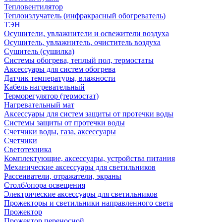
Тепловентилятор
Теплоизлучатель (инфракрасный обогреватель)
ТЭН
Осушители, увлажнители и освежители воздуха
Осушитель, увлажнитель, очиститель воздуха
Сушитель (сушилка)
Системы обогрева, теплый пол, термостаты
Аксессуары для систем обогрева
Датчик температуры, влажности
Кабель нагревательный
Терморегулятор (термостат)
Нагревательный мат
Аксессуары для систем защиты от протечки воды
Системы защиты от протечки воды
Счетчики воды, газа, аксессуары
Счетчики
Светотехника
Комплектующие, аксессуары, устройства питания
Механические аксессуары для светильников
Рассеиватели, отражатели, экраны
Столб/опора освещения
Электрические аксессуары для светильников
Прожекторы и светильники направленного света
Прожектор
Прожектор переносной