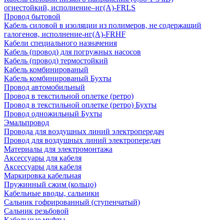
огнестойкий, исполнение–нг(А)-FRLS
Провод бытовой
Кабель силовой в изоляции из полимеров, не содержащий
галогенов, исполнение-нг(А)-FRHF
Кабели специального назначения
Кабель (провод) для погружных насосов
Кабель (провод) термостойкий
Кабель комбинированый
Кабель комбинированый Бухты
Провод автомобильный
Провод в текстильной оплетке (ретро)
Провод в текстильной оплетке (ретро) Бухты
Провод одножильный Бухты
Эмальпровод
Провода для воздушных линий электропередач
Провод для воздушных линий электропередач
Материалы для электромонтажа
Аксессуары для кабеля
Аксессуары для кабеля
Маркировка кабельная
Пружинный сжим (кольцо)
Кабельные вводы, сальники
Сальник гофрированный (ступенчатый)
Сальник резьбовой
Кабельные муфты