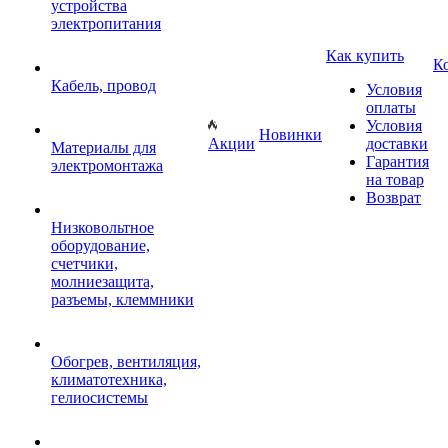
устройства
электропитания
Как купить
К
Кабель, провод
Условия
оплаты
Условия
Новинки
Акции
доставки
Материалы для
Гарантия
электромонтажа
на товар
Возврат
Низковольтное
оборудование,
счетчики,
молниезащита,
разъемы, клеммники
Обогрев, вентиляция,
климатотехника,
гелиосистемы