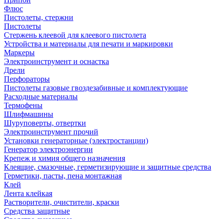
Флюс
Пистолеты, стержни
Пистолеты
Стержень клеевой для клеевого пистолета
Устройства и материалы для печати и маркировки
Маркеры
Электроинструмент и оснастка
Дрели
Перфораторы
Пистолеты газовые гвоздезабивные и комплектующие
Расходные материалы
Термофены
Шлифмашины
Шуруповерты, отвертки
Электроинструмент прочий
Установки генераторные (электростанции)
Генератор электроэнергии
Крепеж и химия общего назначения
Клеящие, смазочные, герметизирующие и защитные средства
Герметики, пасты, пена монтажная
Клей
Лента клейкая
Растворители, очистители, краски
Средства защитные