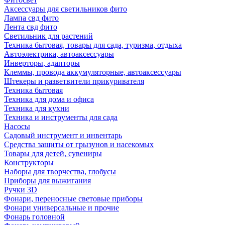
Аксессуары для светильников фито
Лампа свд фито
Лента свд фито
Светильник для растений
Техника бытовая, товары для сада, туризма, отдыха
Автоэлектрика, автоаксессуары
Инверторы, адапторы
Клеммы, провода аккумуляторные, автоаксессуары
Штекеры и разветвители прикуривателя
Техника бытовая
Техника для дома и офиса
Техника для кухни
Техника и инструменты для сада
Насосы
Садовый инструмент и инвентарь
Средства защиты от грызунов и насекомых
Товары для детей, сувениры
Конструкторы
Наборы для творчества, глобусы
Приборы для выжигания
Ручки 3D
Фонари, переносные световые приборы
Фонари универсальные и прочие
Фонарь головной