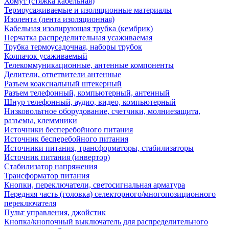
Хомут (стяжка кабельная)
Термоусаживаемые и изоляционные материалы
Изолента (лента изоляционная)
Кабельная изолирующая трубка (кембрик)
Перчатка распределительная усаживаемая
Трубка термоусадочная, наборы трубок
Колпачок усаживаемый
Телекоммуникационные, антенные компоненты
Делители, ответвители антенные
Разъем коаксиальный штекерный
Разъем телефонный, компьютерный, антенный
Шнур телефонный, аудио, видео, компьютерный
Низковольтное оборудование, счетчики, молниезащита,
разъемы, клеммники
Источники бесперебойного питания
Источник бесперебойного питания
Источники питания, трансформаторы, стабилизаторы
Источник питания (инвертор)
Стабилизатор напряжения
Трансформатор питания
Кнопки, переключатели, светосигнальная арматура
Передняя часть (головка) селекторного/многопозиционного
переключателя
Пульт управления, джойстик
Кнопка/кнопочный выключатель для распределительного