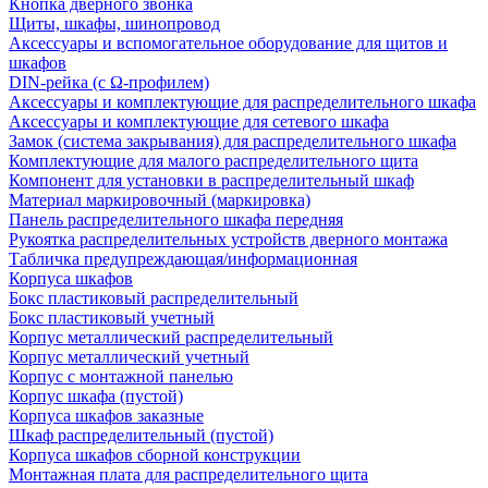
Кнопка дверного звонка
Щиты, шкафы, шинопровод
Аксессуары и вспомогательное оборудование для щитов и
шкафов
DIN-рейка (с Ω-профилем)
Аксессуары и комплектующие для распределительного шкафа
Аксессуары и комплектующие для сетевого шкафа
Замок (система закрывания) для распределительного шкафа
Комплектующие для малого распределительного щита
Компонент для установки в распределительный шкаф
Материал маркировочный (маркировка)
Панель распределительного шкафа передняя
Рукоятка распределительных устройств дверного монтажа
Табличка предупреждающая/информационная
Корпуса шкафов
Бокс пластиковый распределительный
Бокс пластиковый учетный
Корпус металлический распределительный
Корпус металлический учетный
Корпус с монтажной панелью
Корпус шкафа (пустой)
Корпуса шкафов заказные
Шкаф распределительный (пустой)
Корпуса шкафов сборной конструкции
Монтажная плата для распределительного щита