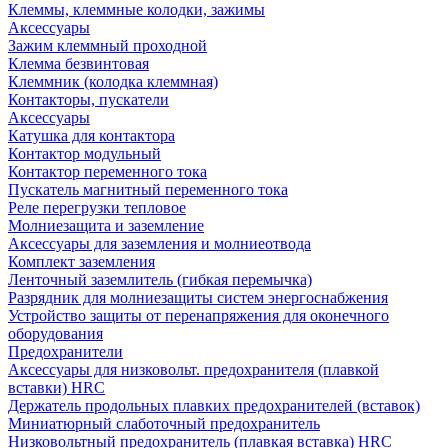
Клеммы, клеммные колодки, зажимы
Аксессуары
Зажим клеммный проходной
Клемма безвинтовая
Клеммник (колодка клеммная)
Контакторы, пускатели
Аксессуары
Катушка для контактора
Контактор модульный
Контактор переменного тока
Пускатель магнитный переменного тока
Реле перегрузки тепловое
Молниезащита и заземление
Аксессуары для заземления и молниеотвода
Комплект заземления
Ленточный заземлитель (гибкая перемычка)
Разрядник для молниезащиты систем энергоснабжения
Устройство защиты от перенапряжения для оконечного
оборудования
Предохранители
Аксессуары для низковольт. предохранителя (плавкой
вставки) HRC
Держатель продольных плавких предохранителей (вставок)
Миниатюрный слаботочный предохранитель
Низковольтный предохранитель (плавкая вставка) HRC