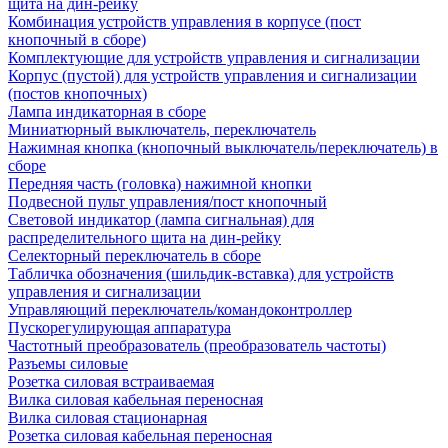
щита на дин-рейку
Комбинация устройств управления в корпусе (пост
кнопочный в сборе)
Комплектующие для устройств управления и сигнализации
Корпус (пустой) для устройств управления и сигнализации
(постов кнопочных)
Лампа индикаторная в сборе
Миниатюрный выключатель, переключатель
Нажимная кнопка (кнопочный выключатель/переключатель) в
сборе
Передняя часть (головка) нажимной кнопки
Подвесной пульт управления/пост кнопочный
Световой индикатор (лампа сигнальная) для
распределительного щита на дин-рейку
Селекторный переключатель в сборе
Табличка обозначения (шильдик-вставка) для устройств
управления и сигнализации
Управляющий переключатель/командоконтроллер
Пускорегулирующая аппаратура
Частотный преобразователь (преобразователь частоты)
Разъемы силовые
Розетка силовая встраиваемая
Вилка силовая кабельная переносная
Вилка силовая стационарная
Розетка силовая кабельная переносная