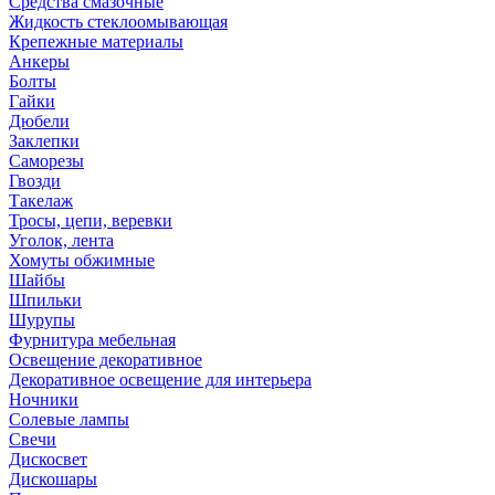
Средства смазочные
Жидкость стеклоомывающая
Крепежные материалы
Анкеры
Болты
Гайки
Дюбели
Заклепки
Саморезы
Гвозди
Такелаж
Тросы, цепи, веревки
Уголок, лента
Хомуты обжимные
Шайбы
Шпильки
Шурупы
Фурнитура мебельная
Освещение декоративное
Декоративное освещение для интерьера
Ночники
Солевые лампы
Свечи
Дискосвет
Дискошары