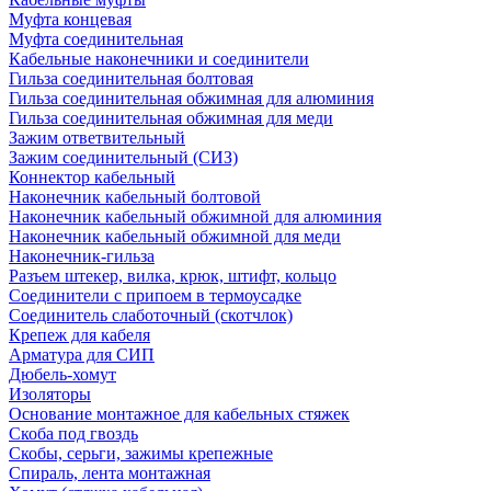
Муфта концевая
Муфта соединительная
Кабельные наконечники и соединители
Гильза соединительная болтовая
Гильза соединительная обжимная для алюминия
Гильза соединительная обжимная для меди
Зажим ответвительный
Зажим соединительный (СИЗ)
Коннектор кабельный
Наконечник кабельный болтовой
Наконечник кабельный обжимной для алюминия
Наконечник кабельный обжимной для меди
Наконечник-гильза
Разъем штекер, вилка, крюк, штифт, кольцо
Соединители с припоем в термоусадке
Соединитель слаботочный (скотчлок)
Крепеж для кабеля
Арматура для СИП
Дюбель-хомут
Изоляторы
Основание монтажное для кабельных стяжек
Скоба под гвоздь
Скобы, серьги, зажимы крепежные
Спираль, лента монтажная