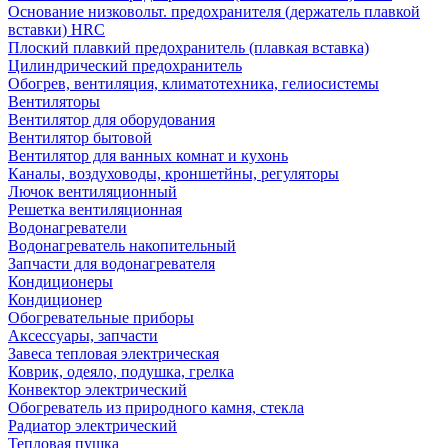
Основание низковольт. предохранителя (держатель плавкой
вставки) HRC
Плоский плавкий предохранитель (плавкая вставка)
Цилиндрический предохранитель
Обогрев, вентиляция, климатотехника, гелиосистемы
Вентиляторы
Вентилятор для оборудования
Вентилятор бытовой
Вентилятор для ванных комнат и кухонь
Каналы, воздуховоды, кроншетйны, регуляторы
Лючок вентиляционный
Решетка вентиляционная
Водонагреватели
Водонагреватель накопительный
Запчасти для водонагревателя
Кондиционеры
Кондиционер
Обогревательные приборы
Аксессуары, запчасти
Завеса тепловая электрическая
Коврик, одеяло, подушка, грелка
Конвектор электрический
Обогреватель из природного камня, стекла
Радиатор электрический
Тепловая пушка