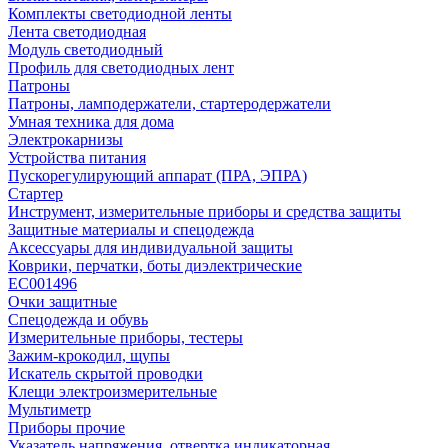
Комплекты светодиодной ленты
Лента светодиодная
Модуль светодиодный
Профиль для светодиодных лент
Патроны
Патроны, ламподержатели, стартеродержатели
Умная техника для дома
Электрокарнизы
Устройства питания
Пускорегулирующий аппарат (ПРА, ЭПРА)
Стартер
Инструмент, измерительные приборы и средства защиты
Защитные материалы и спецодежда
Аксессуары для индивидуальной защиты
Коврики, перчатки, боты диэлектрические
EC001496
Очки защитные
Спецодежда и обувь
Измерительные приборы, тестеры
Зажим-крокодил, щупы
Искатель скрытой проводки
Клещи электроизмерительные
Мультиметр
Приборы прочие
Указатель напряжения, отвертка индикаторная