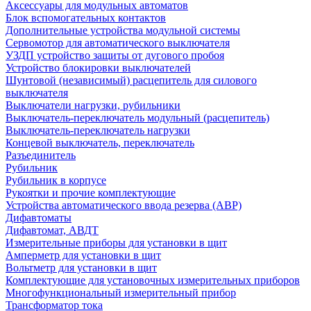
Аксессуары для модульных автоматов
Блок вспомогательных контактов
Дополнительные устройства модульной системы
Сервомотор для автоматического выключателя
УЗДП устройство защиты от дугового пробоя
Устройство блокировки выключателей
Шунтовой (независимый) расцепитель для силового
выключателя
Выключатели нагрузки, рубильники
Выключатель-переключатель модульный (расцепитель)
Выключатель-переключатель нагрузки
Концевой выключатель, переключатель
Разъединитель
Рубильник
Рубильник в корпусе
Рукоятки и прочие комплектующие
Устройства автоматического ввода резерва (АВР)
Дифавтоматы
Дифавтомат, АВДТ
Измерительные приборы для установки в щит
Амперметр для установки в щит
Вольтметр для установки в щит
Комплектующие для установочных измерительных приборов
Многофункциональный измерительный прибор
Трансформатор тока