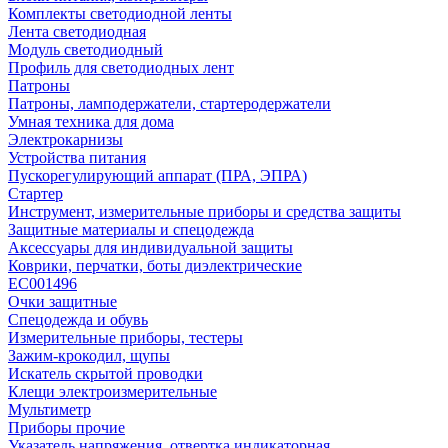
Комплекты светодиодной ленты
Лента светодиодная
Модуль светодиодный
Профиль для светодиодных лент
Патроны
Патроны, ламподержатели, стартеродержатели
Умная техника для дома
Электрокарнизы
Устройства питания
Пускорегулирующий аппарат (ПРА, ЭПРА)
Стартер
Инструмент, измерительные приборы и средства защиты
Защитные материалы и спецодежда
Аксессуары для индивидуальной защиты
Коврики, перчатки, боты диэлектрические
EC001496
Очки защитные
Спецодежда и обувь
Измерительные приборы, тестеры
Зажим-крокодил, щупы
Искатель скрытой проводки
Клещи электроизмерительные
Мультиметр
Приборы прочие
Указатель напряжения, отвертка индикаторная