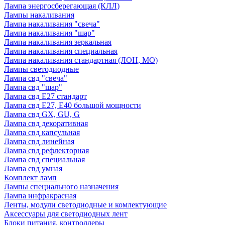
Лампа энергосберегающая (КЛЛ)
Лампы накаливания
Лампа накаливания "свеча"
Лампа накаливания "шар"
Лампа накаливания зеркальная
Лампа накаливания специальная
Лампа накаливания стандартная (ЛОН, МО)
Лампы светодиодные
Лампа свд "свеча"
Лампа свд "шар"
Лампа свд E27 стандарт
Лампа свд E27, Е40 большой мощности
Лампа свд GX, GU, G
Лампа свд декоративная
Лампа свд капсульная
Лампа свд линейная
Лампа свд рефлекторная
Лампа свд специальная
Лампа свд умная
Комплект ламп
Лампы специального назначения
Лампа инфракрасная
Ленты, модули светодиодные и комлектующие
Аксессуары для светодиодных лент
Блоки питания, контроллеры