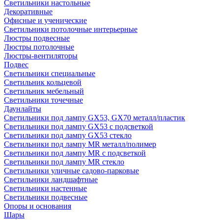
Светильники настольные
Декоративные
Офисные и ученические
Светильники потолочные интерьерные
Люстры подвесные
Люстры потолочные
Люстры-вентиляторы
Подвес
Светильники специальные
Светильник кольцевой
Светильник мебельный
Светильники точечные
Даунлайты
Светильники под лампу GX53, GX70 металл/пластик
Светильники под лампу GX53 с подсветкой
Светильники под лампу GX53 стекло
Светильники под лампу MR металл/полимер
Светильники под лампу MR с подсветкой
Светильники под лампу MR стекло
Светильники уличные садово-парковые
Светильники ландшафтные
Светильники настенные
Светильники подвесные
Опоры и основания
Шары