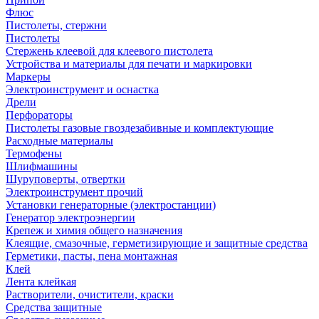
Флюс
Пистолеты, стержни
Пистолеты
Стержень клеевой для клеевого пистолета
Устройства и материалы для печати и маркировки
Маркеры
Электроинструмент и оснастка
Дрели
Перфораторы
Пистолеты газовые гвоздезабивные и комплектующие
Расходные материалы
Термофены
Шлифмашины
Шуруповерты, отвертки
Электроинструмент прочий
Установки генераторные (электростанции)
Генератор электроэнергии
Крепеж и химия общего назначения
Клеящие, смазочные, герметизирующие и защитные средства
Герметики, пасты, пена монтажная
Клей
Лента клейкая
Растворители, очистители, краски
Средства защитные