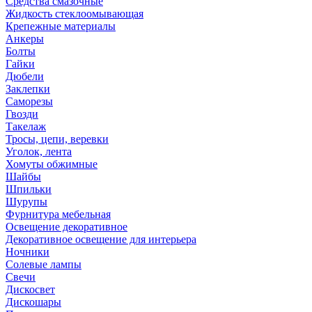
Средства смазочные
Жидкость стеклоомывающая
Крепежные материалы
Анкеры
Болты
Гайки
Дюбели
Заклепки
Саморезы
Гвозди
Такелаж
Тросы, цепи, веревки
Уголок, лента
Хомуты обжимные
Шайбы
Шпильки
Шурупы
Фурнитура мебельная
Освещение декоративное
Декоративное освещение для интерьера
Ночники
Солевые лампы
Свечи
Дискосвет
Дискошары