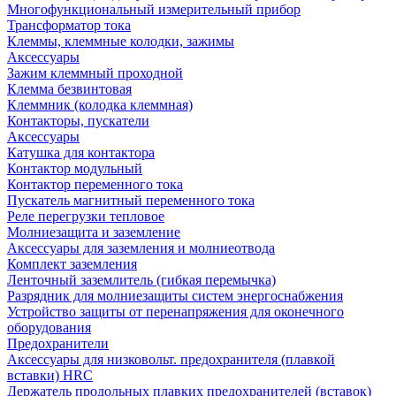
Многофункциональный измерительный прибор
Трансформатор тока
Клеммы, клеммные колодки, зажимы
Аксессуары
Зажим клеммный проходной
Клемма безвинтовая
Клеммник (колодка клеммная)
Контакторы, пускатели
Аксессуары
Катушка для контактора
Контактор модульный
Контактор переменного тока
Пускатель магнитный переменного тока
Реле перегрузки тепловое
Молниезащита и заземление
Аксессуары для заземления и молниеотвода
Комплект заземления
Ленточный заземлитель (гибкая перемычка)
Разрядник для молниезащиты систем энергоснабжения
Устройство защиты от перенапряжения для оконечного
оборудования
Предохранители
Аксессуары для низковольт. предохранителя (плавкой
вставки) HRC
Держатель продольных плавких предохранителей (вставок)