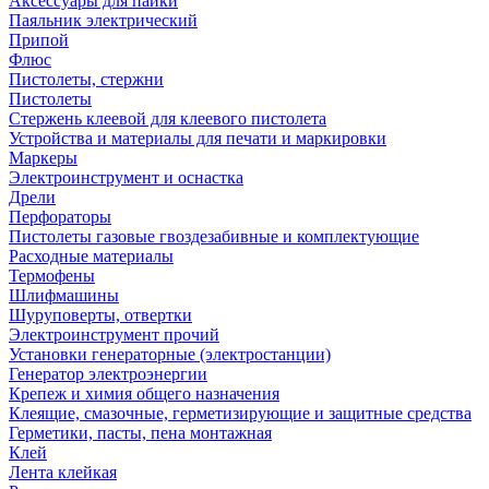
Аксессуары для пайки
Паяльник электрический
Припой
Флюс
Пистолеты, стержни
Пистолеты
Стержень клеевой для клеевого пистолета
Устройства и материалы для печати и маркировки
Маркеры
Электроинструмент и оснастка
Дрели
Перфораторы
Пистолеты газовые гвоздезабивные и комплектующие
Расходные материалы
Термофены
Шлифмашины
Шуруповерты, отвертки
Электроинструмент прочий
Установки генераторные (электростанции)
Генератор электроэнергии
Крепеж и химия общего назначения
Клеящие, смазочные, герметизирующие и защитные средства
Герметики, пасты, пена монтажная
Клей
Лента клейкая