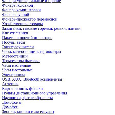
Фонари универсальные и прочие
Фонарь головной
Фонарь кемпинговый
Фонарь ручной
Фонарь-прожектор переносной
Хозяйственные товары
Зажигалки, газовые горелки, резаки, плитки
Кипятильники
Пакеты и прочий инвентарь
Посуда, весы
Электросушители
Часы, метеостанции, термометры
Метеостанции
Термометры бытовые
Часы настенные
Часы настольные
Электроника
USB, AUX, Bluetooth компоненты
Антенны
Карты памяти, флешки
Пульты дистанционного управления
Наушники, фитнес-браслеты
Домофоны
Домофон
Звонки, кнопки и аксессуары