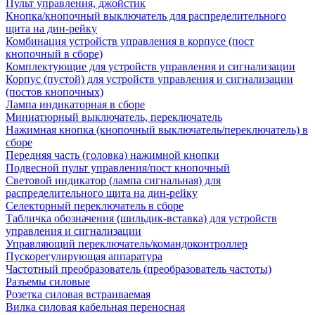
Пульт управления, джойстик
Кнопка/кнопочный выключатель для распределительного
щита на дин-рейку
Комбинация устройств управления в корпусе (пост
кнопочный в сборе)
Комплектующие для устройств управления и сигнализации
Корпус (пустой) для устройств управления и сигнализации
(постов кнопочных)
Лампа индикаторная в сборе
Миниатюрный выключатель, переключатель
Нажимная кнопка (кнопочный выключатель/переключатель) в
сборе
Передняя часть (головка) нажимной кнопки
Подвесной пульт управления/пост кнопочный
Световой индикатор (лампа сигнальная) для
распределительного щита на дин-рейку
Селекторный переключатель в сборе
Табличка обозначения (шильдик-вставка) для устройств
управления и сигнализации
Управляющий переключатель/командоконтроллер
Пускорегулирующая аппаратура
Частотный преобразователь (преобразователь частоты)
Разъемы силовые
Розетка силовая встраиваемая
Вилка силовая кабельная переносная