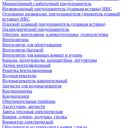
Миниатюрный слаботочный предохранитель
Низковольтный предохранитель (плавкая вставка) HRC
Основание низковольт. предохранителя (держатель плавкой
вставки) HRC
Плоский плавкий предохранитель (плавкая вставка)
Цилиндрический предохранитель
Обогрев, вентиляция, климатотехника, гелиосистемы
Вентиляторы
Вентилятор для оборудования
Вентилятор бытовой
Вентилятор для ванных комнат и кухонь
Каналы, воздуховоды, кроншетйны, регуляторы
Лючок вентиляционный
Решетка вентиляционная
Водонагреватели
Водонагреватель накопительный
Запчасти для водонагревателя
Кондиционеры
Кондиционер
Обогревательные приборы
Аксессуары, запчасти
Завеса тепловая электрическая
Коврик, одеяло, подушка, грелка
Конвектор электрический
Обогреватель из природного камня, стекла