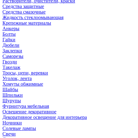
Растворители, очистители, краски
Средства защитные
Средства смазочные
Жидкость стеклоомывающая
Крепежные материалы
Анкеры
Болты
Гайки
Дюбели
Заклепки
Саморезы
Гвозди
Такелаж
Тросы, цепи, веревки
Уголок, лента
Хомуты обжимные
Шайбы
Шпильки
Шурупы
Фурнитура мебельная
Освещение декоративное
Декоративное освещение для интерьера
Ночники
Солевые лампы
Свечи