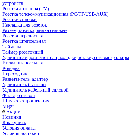
устройств
Розетка антенная (TV)
Розетка телекоммуникационная (PC/TF/USB/AUX)
Розетки силовые
Накладка для розеток
Разъем, розетка, вилка силовые
Розетка переносная
Розетка штепсельная
Таймеры
Таймер розеточный
Удлинители, разветвители, колодки, вилки, сетевые фильтры
Вилка штепсельная
Колодка
Переходник
Разветвитель, адаптер
Удлинитель бытовой
Удлинитель кабельный силовой
Фильтр сетевой
Шнур электропитания
Мерч
Акции
Новинки
Как купить
Условия оплаты
Условия доставки