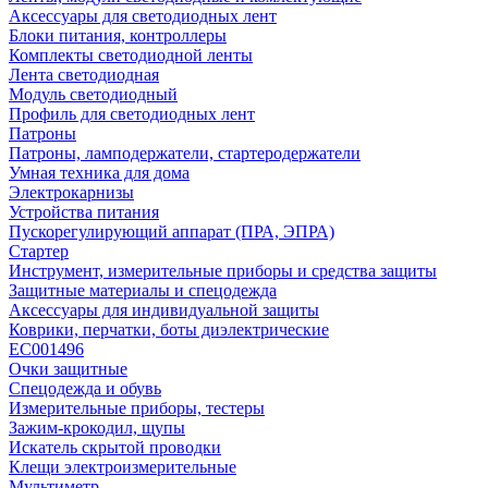
Аксессуары для светодиодных лент
Блоки питания, контроллеры
Комплекты светодиодной ленты
Лента светодиодная
Модуль светодиодный
Профиль для светодиодных лент
Патроны
Патроны, ламподержатели, стартеродержатели
Умная техника для дома
Электрокарнизы
Устройства питания
Пускорегулирующий аппарат (ПРА, ЭПРА)
Стартер
Инструмент, измерительные приборы и средства защиты
Защитные материалы и спецодежда
Аксессуары для индивидуальной защиты
Коврики, перчатки, боты диэлектрические
EC001496
Очки защитные
Спецодежда и обувь
Измерительные приборы, тестеры
Зажим-крокодил, щупы
Искатель скрытой проводки
Клещи электроизмерительные
Мультиметр