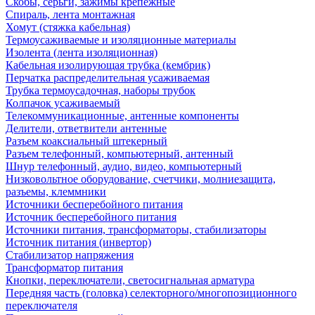
Скобы, серьги, зажимы крепежные
Спираль, лента монтажная
Хомут (стяжка кабельная)
Термоусаживаемые и изоляционные материалы
Изолента (лента изоляционная)
Кабельная изолирующая трубка (кембрик)
Перчатка распределительная усаживаемая
Трубка термоусадочная, наборы трубок
Колпачок усаживаемый
Телекоммуникационные, антенные компоненты
Делители, ответвители антенные
Разъем коаксиальный штекерный
Разъем телефонный, компьютерный, антенный
Шнур телефонный, аудио, видео, компьютерный
Низковольтное оборудование, счетчики, молниезащита,
разъемы, клеммники
Источники бесперебойного питания
Источник бесперебойного питания
Источники питания, трансформаторы, стабилизаторы
Источник питания (инвертор)
Стабилизатор напряжения
Трансформатор питания
Кнопки, переключатели, светосигнальная арматура
Передняя часть (головка) селекторного/многопозиционного
переключателя