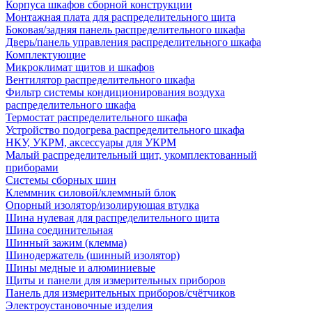
Корпуса шкафов сборной конструкции
Монтажная плата для распределительного щита
Боковая/задняя панель распределительного шкафа
Дверь/панель управления распределительного шкафа
Комплектующие
Микроклимат щитов и шкафов
Вентилятор распределительного шкафа
Фильтр системы кондиционирования воздуха
распределительного шкафа
Термостат распределительного шкафа
Устройство подогрева распределительного шкафа
НКУ, УКРМ, аксессуары для УКРМ
Малый распределительный щит, укомплектованный
приборами
Системы сборных шин
Клеммник силовой/клеммный блок
Опорный изолятор/изолирующая втулка
Шина нулевая для распределительного щита
Шина соединительная
Шинный зажим (клемма)
Шинодержатель (шинный изолятор)
Шины медные и алюминиевые
Щиты и панели для измерительных приборов
Панель для измерительных приборов/счётчиков
Электроустановочные изделия