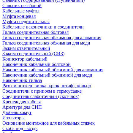
Сальник гофрированный (ступенчатый)
Сальник резьбовой
Кабельные муфты
Муфта концевая
Муфта соединительная
Кабельные наконечники и соединители
Гильза соединительная болтовая
Гильза соединительная обжимная для алюминия
Гильза соединительная обжимная для меди
Зажим ответвительный
Зажим соединительный (СИЗ)
Коннектор кабельный
Наконечник кабельный болтовой
Наконечник кабельный обжимной для алюминия
Наконечник кабельный обжимной для меди
Наконечник-гильза
Разъем штекер, вилка, крюк, штифт, кольцо
Соединители с припоем в термоусадке
Соединитель слаботочный (скотчлок)
Крепеж для кабеля
Арматура для СИП
Дюбель-хомут
Изоляторы
Основание монтажное для кабельных стяжек
Скоба под гвоздь