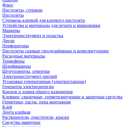
Флюс
Пистолеты, стержни
Пистолеты
Стержень клеевой для клеевого пистолета
Устройства и материалы для печати и маркировки
Маркеры
Электроинструмент и оснастка
Дрели
Перфораторы
Пистолеты газовые гвоздезабивные и комплектующие
Расходные материалы
Термофены
Шлифмашины
Шуруповерты, отвертки
Электроинструмент прочий
Установки генераторные (электростанции)
Генератор электроэнергии
Крепеж и химия общего назначения
Клеящие, смазочные, герметизирующие и защитные средства
Герметики, пасты, пена монтажная
Клей
Лента клейкая
Растворители, очистители, краски
Средства защитные