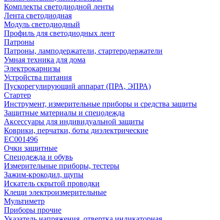
Комплекты светодиодной ленты
Лента светодиодная
Модуль светодиодный
Профиль для светодиодных лент
Патроны
Патроны, ламподержатели, стартеродержатели
Умная техника для дома
Электрокарнизы
Устройства питания
Пускорегулирующий аппарат (ПРА, ЭПРА)
Стартер
Инструмент, измерительные приборы и средства защиты
Защитные материалы и спецодежда
Аксессуары для индивидуальной защиты
Коврики, перчатки, боты диэлектрические
EC001496
Очки защитные
Спецодежда и обувь
Измерительные приборы, тестеры
Зажим-крокодил, щупы
Искатель скрытой проводки
Клещи электроизмерительные
Мультиметр
Приборы прочие
Указатель напряжения, отвертка индикаторная