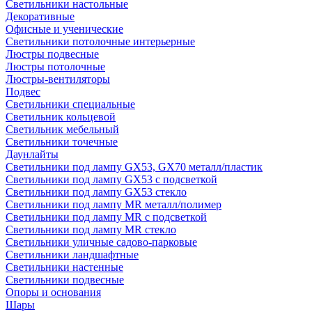
Светильники настольные
Декоративные
Офисные и ученические
Светильники потолочные интерьерные
Люстры подвесные
Люстры потолочные
Люстры-вентиляторы
Подвес
Светильники специальные
Светильник кольцевой
Светильник мебельный
Светильники точечные
Даунлайты
Светильники под лампу GX53, GX70 металл/пластик
Светильники под лампу GX53 с подсветкой
Светильники под лампу GX53 стекло
Светильники под лампу MR металл/полимер
Светильники под лампу MR с подсветкой
Светильники под лампу MR стекло
Светильники уличные садово-парковые
Светильники ландшафтные
Светильники настенные
Светильники подвесные
Опоры и основания
Шары