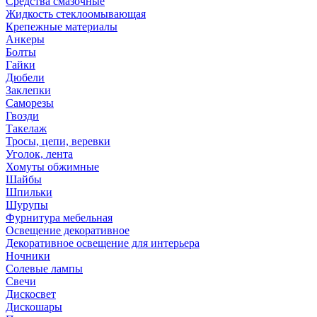
Средства смазочные
Жидкость стеклоомывающая
Крепежные материалы
Анкеры
Болты
Гайки
Дюбели
Заклепки
Саморезы
Гвозди
Такелаж
Тросы, цепи, веревки
Уголок, лента
Хомуты обжимные
Шайбы
Шпильки
Шурупы
Фурнитура мебельная
Освещение декоративное
Декоративное освещение для интерьера
Ночники
Солевые лампы
Свечи
Дискосвет
Дискошары