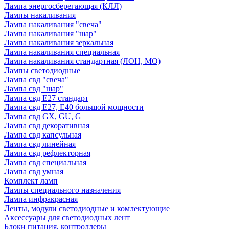
Лампа энергосберегающая (КЛЛ)
Лампы накаливания
Лампа накаливания "свеча"
Лампа накаливания "шар"
Лампа накаливания зеркальная
Лампа накаливания специальная
Лампа накаливания стандартная (ЛОН, МО)
Лампы светодиодные
Лампа свд "свеча"
Лампа свд "шар"
Лампа свд E27 стандарт
Лампа свд E27, Е40 большой мощности
Лампа свд GX, GU, G
Лампа свд декоративная
Лампа свд капсульная
Лампа свд линейная
Лампа свд рефлекторная
Лампа свд специальная
Лампа свд умная
Комплект ламп
Лампы специального назначения
Лампа инфракрасная
Ленты, модули светодиодные и комлектующие
Аксессуары для светодиодных лент
Блоки питания, контроллеры