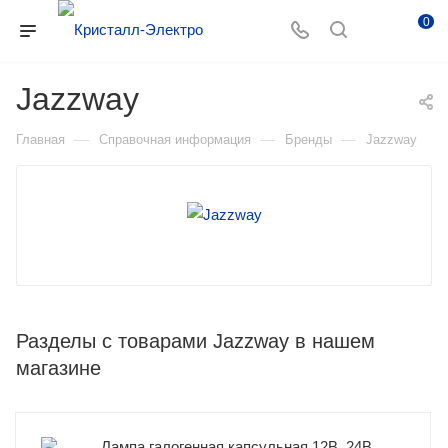
0
Jazzway
—
—
—
Главная
Справочная информация
Бренды
Jazzway
Разделы с товарами Jazzway в нашем
магазине
Лампа галогенная капсульная 12В, 24В