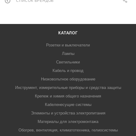
СПИСОК БРЕНДОВ
КАТАЛОГ
Розетки и выключатели
Лампы
Светильники
Кабель и провод
Низковольтное оборудование
Инструмент, измерительные приборы и средства защиты
Крепеж и химия общего назначения
Кабеленесущие системы
Элементы и устройства электропитания
Материалы для электромонтажа
Обогрев, вентиляция, климатотехника, гелиосистемы