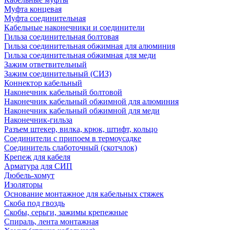
Муфта концевая
Муфта соединительная
Кабельные наконечники и соединители
Гильза соединительная болтовая
Гильза соединительная обжимная для алюминия
Гильза соединительная обжимная для меди
Зажим ответвительный
Зажим соединительный (СИЗ)
Коннектор кабельный
Наконечник кабельный болтовой
Наконечник кабельный обжимной для алюминия
Наконечник кабельный обжимной для меди
Наконечник-гильза
Разъем штекер, вилка, крюк, штифт, кольцо
Соединители с припоем в термоусадке
Соединитель слаботочный (скотчлок)
Крепеж для кабеля
Арматура для СИП
Дюбель-хомут
Изоляторы
Основание монтажное для кабельных стяжек
Скоба под гвоздь
Скобы, серьги, зажимы крепежные
Спираль, лента монтажная