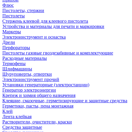
Флюс
Пистолеты, стержни
Пистолеты
Стержень клеевой для клеевого пистолета
Устройства и материалы для печати и маркировки
Маркеры
Электроинструмент и оснастка
Дрели
Перфораторы
Пистолеты газовые гвоздезабивные и комплектующие
Расходные материалы
Термофены
Шлифмашины
Шуруповерты, отвертки
Электроинструмент прочий
Установки генераторные (электростанции)
Генератор электроэнергии
Крепеж и химия общего назначения
Клеящие, смазочные, герметизирующие и защитные средства
Герметики, пасты, пена монтажная
Клей
Лента клейкая
Растворители, очистители, краски
Средства защитные