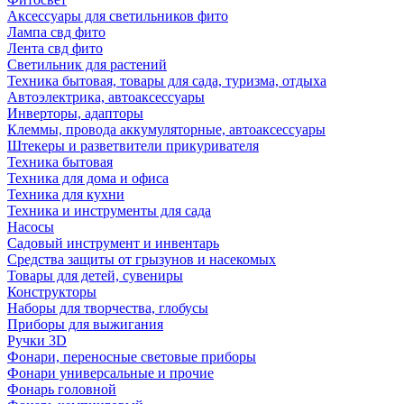
Аксессуары для светильников фито
Лампа свд фито
Лента свд фито
Светильник для растений
Техника бытовая, товары для сада, туризма, отдыха
Автоэлектрика, автоаксессуары
Инверторы, адапторы
Клеммы, провода аккумуляторные, автоаксессуары
Штекеры и разветвители прикуривателя
Техника бытовая
Техника для дома и офиса
Техника для кухни
Техника и инструменты для сада
Насосы
Садовый инструмент и инвентарь
Средства защиты от грызунов и насекомых
Товары для детей, сувениры
Конструкторы
Наборы для творчества, глобусы
Приборы для выжигания
Ручки 3D
Фонари, переносные световые приборы
Фонари универсальные и прочие
Фонарь головной