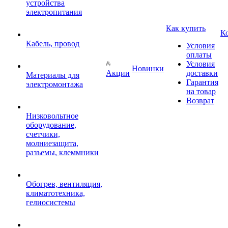
устройства
электропитания
Как купить
К
Кабель, провод
Условия
оплаты
Условия
Новинки
Акции
доставки
Материалы для
Гарантия
электромонтажа
на товар
Возврат
Низковольтное
оборудование,
счетчики,
молниезащита,
разъемы, клеммники
Обогрев, вентиляция,
климатотехника,
гелиосистемы