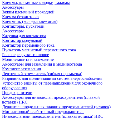
Клеммы, клеммные колодки, зажимы
Аксессуары
Зажим клеммный проходной
Клемма безвинтовая
Клеммник (колодка клеммная)
Контакторы, пускатели
Аксессуары
Катушка для контактора
Контактор модульный
Контактор переменного тока
Пускатель магнитный переменного тока
Реле перегрузки тепловое
Молниезащита и заземление
Аксессуары для заземления и молниеотвода
Комплект заземления
Ленточный заземлитель (гибкая перемычка)
Разрядник для молниезащиты систем энергоснабжения
Устройство защиты от перенапряжения для оконечного
оборудования
Предохранители
Аксессуары для низковольт. предохранителя (плавкой
вставки) HRC
Держатель продольных плавких предохранителей (вставок)
Миниатюрный слаботочный предохранитель
Низковольтный предохранитель (плавкая вставка) HRC