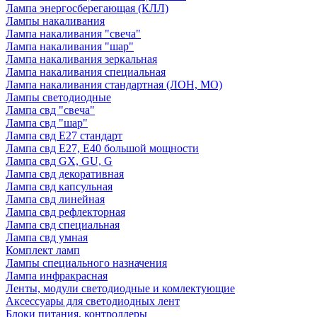
Лампа энергосберегающая (КЛЛ)
Лампы накаливания
Лампа накаливания "свеча"
Лампа накаливания "шар"
Лампа накаливания зеркальная
Лампа накаливания специальная
Лампа накаливания стандартная (ЛОН, МО)
Лампы светодиодные
Лампа свд "свеча"
Лампа свд "шар"
Лампа свд E27 стандарт
Лампа свд E27, Е40 большой мощности
Лампа свд GX, GU, G
Лампа свд декоративная
Лампа свд капсульная
Лампа свд линейная
Лампа свд рефлекторная
Лампа свд специальная
Лампа свд умная
Комплект ламп
Лампы специального назначения
Лампа инфракрасная
Ленты, модули светодиодные и комлектующие
Аксессуары для светодиодных лент
Блоки питания, контроллеры