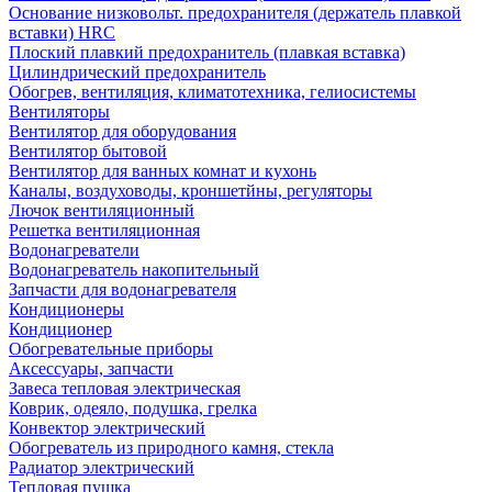
Основание низковольт. предохранителя (держатель плавкой
вставки) HRC
Плоский плавкий предохранитель (плавкая вставка)
Цилиндрический предохранитель
Обогрев, вентиляция, климатотехника, гелиосистемы
Вентиляторы
Вентилятор для оборудования
Вентилятор бытовой
Вентилятор для ванных комнат и кухонь
Каналы, воздуховоды, кроншетйны, регуляторы
Лючок вентиляционный
Решетка вентиляционная
Водонагреватели
Водонагреватель накопительный
Запчасти для водонагревателя
Кондиционеры
Кондиционер
Обогревательные приборы
Аксессуары, запчасти
Завеса тепловая электрическая
Коврик, одеяло, подушка, грелка
Конвектор электрический
Обогреватель из природного камня, стекла
Радиатор электрический
Тепловая пушка