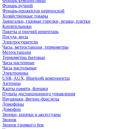
Фонарь кемпинговый
Фонарь ручной
Фонарь-прожектор переносной
Хозяйственные товары
Зажигалки, газовые горелки, резаки, плитки
Кипятильники
Пакеты и прочий инвентарь
Посуда, весы
Электросушители
Часы, метеостанции, термометры
Метеостанции
Термометры бытовые
Часы настенные
Часы настольные
Электроника
USB, AUX, Bluetooth компоненты
Антенны
Карты памяти, флешки
Пульты дистанционного управления
Наушники, фитнес-браслеты
Домофоны
Домофон
Звонки, кнопки и аксессуары
Звонок
Звонок громкого боя