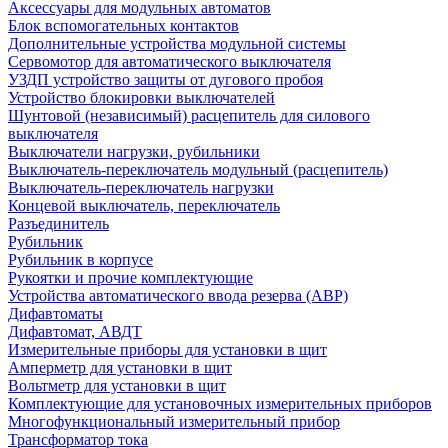
Аксессуары для модульных автоматов
Блок вспомогательных контактов
Дополнительные устройства модульной системы
Сервомотор для автоматического выключателя
УЗДП устройство защиты от дугового пробоя
Устройство блокировки выключателей
Шунтовой (независимый) расцепитель для силового
выключателя
Выключатели нагрузки, рубильники
Выключатель-переключатель модульный (расцепитель)
Выключатель-переключатель нагрузки
Концевой выключатель, переключатель
Разъединитель
Рубильник
Рубильник в корпусе
Рукоятки и прочие комплектующие
Устройства автоматического ввода резерва (АВР)
Дифавтоматы
Дифавтомат, АВДТ
Измерительные приборы для установки в щит
Амперметр для установки в щит
Вольтметр для установки в щит
Комплектующие для установочных измерительных приборов
Многофункциональный измерительный прибор
Трансформатор тока