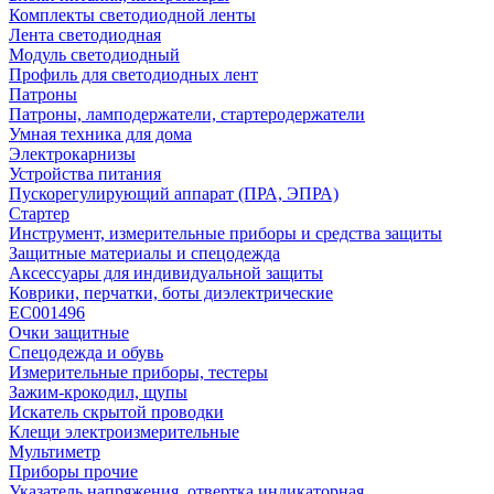
Комплекты светодиодной ленты
Лента светодиодная
Модуль светодиодный
Профиль для светодиодных лент
Патроны
Патроны, ламподержатели, стартеродержатели
Умная техника для дома
Электрокарнизы
Устройства питания
Пускорегулирующий аппарат (ПРА, ЭПРА)
Стартер
Инструмент, измерительные приборы и средства защиты
Защитные материалы и спецодежда
Аксессуары для индивидуальной защиты
Коврики, перчатки, боты диэлектрические
EC001496
Очки защитные
Спецодежда и обувь
Измерительные приборы, тестеры
Зажим-крокодил, щупы
Искатель скрытой проводки
Клещи электроизмерительные
Мультиметр
Приборы прочие
Указатель напряжения, отвертка индикаторная