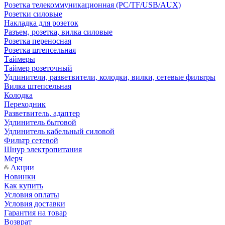
Розетка телекоммуникационная (PC/TF/USB/AUX)
Розетки силовые
Накладка для розеток
Разъем, розетка, вилка силовые
Розетка переносная
Розетка штепсельная
Таймеры
Таймер розеточный
Удлинители, разветвители, колодки, вилки, сетевые фильтры
Вилка штепсельная
Колодка
Переходник
Разветвитель, адаптер
Удлинитель бытовой
Удлинитель кабельный силовой
Фильтр сетевой
Шнур электропитания
Мерч
Акции
Новинки
Как купить
Условия оплаты
Условия доставки
Гарантия на товар
Возврат