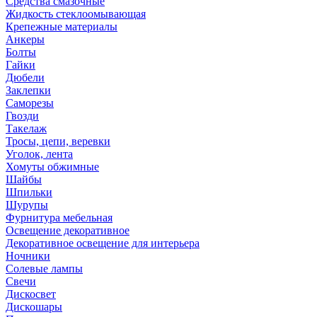
Средства смазочные
Жидкость стеклоомывающая
Крепежные материалы
Анкеры
Болты
Гайки
Дюбели
Заклепки
Саморезы
Гвозди
Такелаж
Тросы, цепи, веревки
Уголок, лента
Хомуты обжимные
Шайбы
Шпильки
Шурупы
Фурнитура мебельная
Освещение декоративное
Декоративное освещение для интерьера
Ночники
Солевые лампы
Свечи
Дискосвет
Дискошары