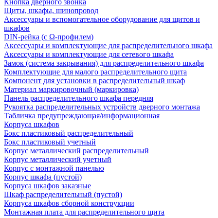
Кнопка дверного звонка
Щиты, шкафы, шинопровод
Аксессуары и вспомогательное оборудование для щитов и
шкафов
DIN-рейка (с Ω-профилем)
Аксессуары и комплектующие для распределительного шкафа
Аксессуары и комплектующие для сетевого шкафа
Замок (система закрывания) для распределительного шкафа
Комплектующие для малого распределительного щита
Компонент для установки в распределительный шкаф
Материал маркировочный (маркировка)
Панель распределительного шкафа передняя
Рукоятка распределительных устройств дверного монтажа
Табличка предупреждающая/информационная
Корпуса шкафов
Бокс пластиковый распределительный
Бокс пластиковый учетный
Корпус металлический распределительный
Корпус металлический учетный
Корпус с монтажной панелью
Корпус шкафа (пустой)
Корпуса шкафов заказные
Шкаф распределительный (пустой)
Корпуса шкафов сборной конструкции
Монтажная плата для распределительного щита