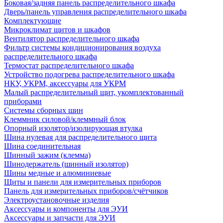
Боковая/задняя панель распределительного шкафа
Дверь/панель управления распределительного шкафа
Комплектующие
Микроклимат щитов и шкафов
Вентилятор распределительного шкафа
Фильтр системы кондиционирования воздуха
распределительного шкафа
Термостат распределительного шкафа
Устройство подогрева распределительного шкафа
НКУ, УКРМ, аксессуары для УКРМ
Малый распределительный щит, укомплектованный
приборами
Системы сборных шин
Клеммник силовой/клеммный блок
Опорный изолятор/изолирующая втулка
Шина нулевая для распределительного щита
Шина соединительная
Шинный зажим (клемма)
Шинодержатель (шинный изолятор)
Шины медные и алюминиевые
Щиты и панели для измерительных приборов
Панель для измерительных приборов/счётчиков
Электроустановочные изделия
Аксессуары и компоненты для ЭУИ
Аксессуары и запчасти для ЭУИ