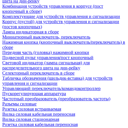
щита на дин-рейку
Комбинация устройств управления в корпусе (пост
кнопочный в сборе)
Комплектующие для устройств управления и сигнализации
Корпус (пустой) для устройств управления и сигнализации
(постов кнопочных)
Лампа индикаторная в сборе
Миниатюрный выключатель, переключатель
Нажимная кнопка (кнопочный выключатель/переключатель) в
сборе
Передняя часть (головка) нажимной кнопки
Подвесной пульт управления/пост кнопочный
Световой индикатор (лампа сигнальная) для
распределительного щита на дин-рейку
Селекторный переключатель в сборе
Табличка обозначения (шильдик-вставка) для устройств
управления и сигнализации
Управляющий переключатель/командоконтроллер
Пускорегулирующая аппаратура
Частотный преобразователь (преобразователь частоты)
Разъемы силовые
Розетка силовая встраиваемая
Вилка силовая кабельная переносная
Вилка силовая стационарная
Розетка силовая кабельная переносная