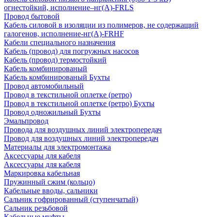
огнестойкий, исполнение–нг(А)-FRLS
Провод бытовой
Кабель силовой в изоляции из полимеров, не содержащий
галогенов, исполнение-нг(А)-FRHF
Кабели специального назначения
Кабель (провод) для погружных насосов
Кабель (провод) термостойкий
Кабель комбинированый
Кабель комбинированый Бухты
Провод автомобильный
Провод в текстильной оплетке (ретро)
Провод в текстильной оплетке (ретро) Бухты
Провод одножильный Бухты
Эмальпровод
Провода для воздушных линий электропередач
Провод для воздушных линий электропередач
Материалы для электромонтажа
Аксессуары для кабеля
Аксессуары для кабеля
Маркировка кабельная
Пружинный сжим (кольцо)
Кабельные вводы, сальники
Сальник гофрированный (ступенчатый)
Сальник резьбовой
Кабельные муфты