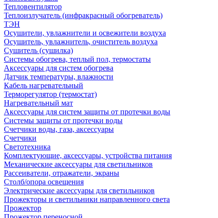
Тепловентилятор
Теплоизлучатель (инфракрасный обогреватель)
ТЭН
Осушители, увлажнители и освежители воздуха
Осушитель, увлажнитель, очиститель воздуха
Сушитель (сушилка)
Системы обогрева, теплый пол, термостаты
Аксессуары для систем обогрева
Датчик температуры, влажности
Кабель нагревательный
Терморегулятор (термостат)
Нагревательный мат
Аксессуары для систем защиты от протечки воды
Системы защиты от протечки воды
Счетчики воды, газа, аксессуары
Счетчики
Светотехника
Комплектующие, аксессуары, устройства питания
Механические аксессуары для светильников
Рассеиватели, отражатели, экраны
Столб/опора освещения
Электрические аксессуары для светильников
Прожекторы и светильники направленного света
Прожектор
Прожектор переносной