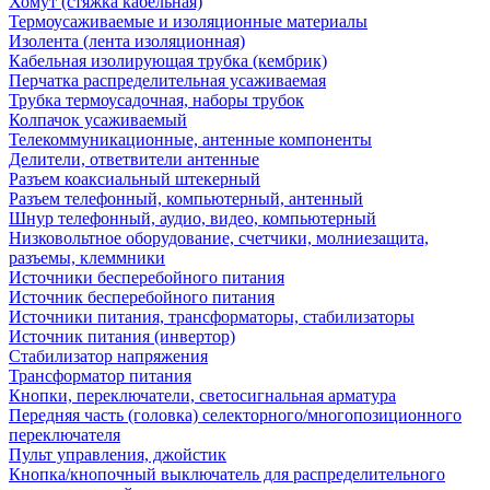
Хомут (стяжка кабельная)
Термоусаживаемые и изоляционные материалы
Изолента (лента изоляционная)
Кабельная изолирующая трубка (кембрик)
Перчатка распределительная усаживаемая
Трубка термоусадочная, наборы трубок
Колпачок усаживаемый
Телекоммуникационные, антенные компоненты
Делители, ответвители антенные
Разъем коаксиальный штекерный
Разъем телефонный, компьютерный, антенный
Шнур телефонный, аудио, видео, компьютерный
Низковольтное оборудование, счетчики, молниезащита,
разъемы, клеммники
Источники бесперебойного питания
Источник бесперебойного питания
Источники питания, трансформаторы, стабилизаторы
Источник питания (инвертор)
Стабилизатор напряжения
Трансформатор питания
Кнопки, переключатели, светосигнальная арматура
Передняя часть (головка) селекторного/многопозиционного
переключателя
Пульт управления, джойстик
Кнопка/кнопочный выключатель для распределительного