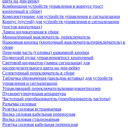
щита на дин-рейку
Комбинация устройств управления в корпусе (пост
кнопочный в сборе)
Комплектующие для устройств управления и сигнализации
Корпус (пустой) для устройств управления и сигнализации
(постов кнопочных)
Лампа индикаторная в сборе
Миниатюрный выключатель, переключатель
Нажимная кнопка (кнопочный выключатель/переключатель) в
сборе
Передняя часть (головка) нажимной кнопки
Подвесной пульт управления/пост кнопочный
Световой индикатор (лампа сигнальная) для
распределительного щита на дин-рейку
Селекторный переключатель в сборе
Табличка обозначения (шильдик-вставка) для устройств
управления и сигнализации
Управляющий переключатель/командоконтроллер
Пускорегулирующая аппаратура
Частотный преобразователь (преобразователь частоты)
Разъемы силовые
Розетка силовая встраиваемая
Вилка силовая кабельная переносная
Вилка силовая стационарная
Розетка силовая кабельная переносная