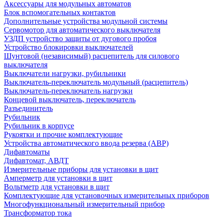
Аксессуары для модульных автоматов
Блок вспомогательных контактов
Дополнительные устройства модульной системы
Сервомотор для автоматического выключателя
УЗДП устройство защиты от дугового пробоя
Устройство блокировки выключателей
Шунтовой (независимый) расцепитель для силового
выключателя
Выключатели нагрузки, рубильники
Выключатель-переключатель модульный (расцепитель)
Выключатель-переключатель нагрузки
Концевой выключатель, переключатель
Разъединитель
Рубильник
Рубильник в корпусе
Рукоятки и прочие комплектующие
Устройства автоматического ввода резерва (АВР)
Дифавтоматы
Дифавтомат, АВДТ
Измерительные приборы для установки в щит
Амперметр для установки в щит
Вольтметр для установки в щит
Комплектующие для установочных измерительных приборов
Многофункциональный измерительный прибор
Трансформатор тока