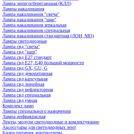
Лампа энергосберегающая (КЛЛ)
Лампы накаливания
Лампа накаливания "свеча"
Лампа накаливания "шар"
Лампа накаливания зеркальная
Лампа накаливания специальная
Лампа накаливания стандартная (ЛОН, МО)
Лампы светодиодные
Лампа свд "свеча"
Лампа свд "шар"
Лампа свд E27 стандарт
Лампа свд E27, Е40 большой мощности
Лампа свд GX, GU, G
Лампа свд декоративная
Лампа свд капсульная
Лампа свд линейная
Лампа свд рефлекторная
Лампа свд специальная
Лампа свд умная
Комплект ламп
Лампы специального назначения
Лампа инфракрасная
Ленты, модули светодиодные и комлектующие
Аксессуары для светодиодных лент
Блоки питания, контроллеры