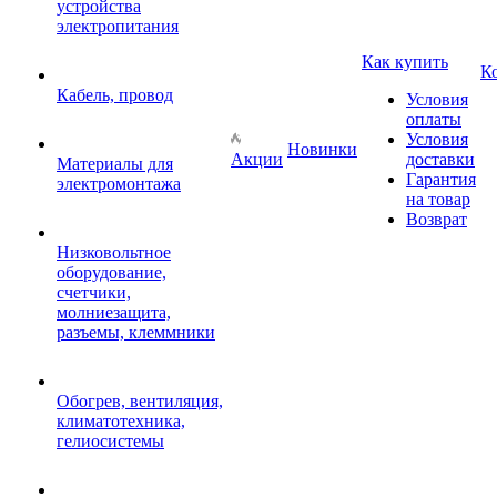
устройства
электропитания
Как купить
К
Кабель, провод
Условия
оплаты
Условия
Новинки
Акции
доставки
Материалы для
Гарантия
электромонтажа
на товар
Возврат
Низковольтное
оборудование,
счетчики,
молниезащита,
разъемы, клеммники
Обогрев, вентиляция,
климатотехника,
гелиосистемы