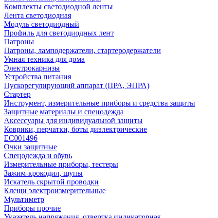
Комплекты светодиодной ленты
Лента светодиодная
Модуль светодиодный
Профиль для светодиодных лент
Патроны
Патроны, ламподержатели, стартеродержатели
Умная техника для дома
Электрокарнизы
Устройства питания
Пускорегулирующий аппарат (ПРА, ЭПРА)
Стартер
Инструмент, измерительные приборы и средства защиты
Защитные материалы и спецодежда
Аксессуары для индивидуальной защиты
Коврики, перчатки, боты диэлектрические
EC001496
Очки защитные
Спецодежда и обувь
Измерительные приборы, тестеры
Зажим-крокодил, щупы
Искатель скрытой проводки
Клещи электроизмерительные
Мультиметр
Приборы прочие
Указатель напряжения, отвертка индикаторная