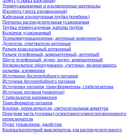
Хомут (стяжка кабельная)
Термоусаживаемые и изоляционные материалы
Изолента (лента изоляционная)
Кабельная изолирующая трубка (кембрик)
Перчатка распределительная усаживаемая
Трубка термоусадочная, наборы трубок
Колпачок усаживаемый
Телекоммуникационные, антенные компоненты
Делители, ответвители антенные
Разъем коаксиальный штекерный
Разъем телефонный, компьютерный, антенный
Шнур телефонный, аудио, видео, компьютерный
Низковольтное оборудование, счетчики, молниезащита,
разъемы, клеммники
Источники бесперебойного питания
Источник бесперебойного питания
Источники питания, трансформаторы, стабилизаторы
Источник питания (инвертор)
Стабилизатор напряжения
Трансформатор питания
Кнопки, переключатели, светосигнальная арматура
Передняя часть (головка) селекторного/многопозиционного
переключателя
Пульт управления, джойстик
Кнопка/кнопочный выключатель для распределительного