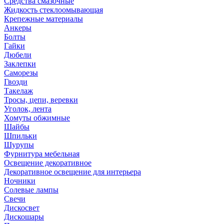
Средства смазочные
Жидкость стеклоомывающая
Крепежные материалы
Анкеры
Болты
Гайки
Дюбели
Заклепки
Саморезы
Гвозди
Такелаж
Тросы, цепи, веревки
Уголок, лента
Хомуты обжимные
Шайбы
Шпильки
Шурупы
Фурнитура мебельная
Освещение декоративное
Декоративное освещение для интерьера
Ночники
Солевые лампы
Свечи
Дискосвет
Дискошары