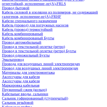
огнестойкий, исполнение–нг(А)-FRLS
Провод бытовой
Кабель силовой в изоляции из полимеров, не содержащий
галогенов, исполнение-нг(А)-FRHF
Кабели специального назначения
Кабель (провод) для погружных насосов
Кабель (провод) термостойкий
Кабель комбинированый
Кабель комбинированый Бухты
Провод автомобильный
Провод в текстильной оплетке (ретро)
Провод в текстильной оплетке (ретро) Бухты
Провод одножильный Бухты
Эмальпровод
Провода для воздушных линий электропередач
Провод для воздушных линий электропередач
Материалы для электромонтажа
Аксессуары для кабеля
Аксессуары для кабеля
Маркировка кабельная
Пружинный сжим (кольцо)
Кабельные вводы, сальники
Сальник гофрированный (ступенчатый)
Сальник резьбовой
Кабельные муфты