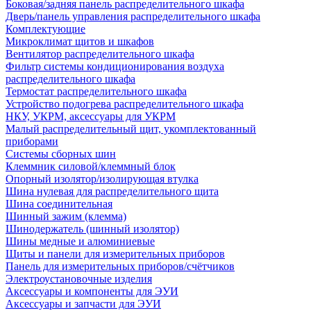
Боковая/задняя панель распределительного шкафа
Дверь/панель управления распределительного шкафа
Комплектующие
Микроклимат щитов и шкафов
Вентилятор распределительного шкафа
Фильтр системы кондиционирования воздуха
распределительного шкафа
Термостат распределительного шкафа
Устройство подогрева распределительного шкафа
НКУ, УКРМ, аксессуары для УКРМ
Малый распределительный щит, укомплектованный
приборами
Системы сборных шин
Клеммник силовой/клеммный блок
Опорный изолятор/изолирующая втулка
Шина нулевая для распределительного щита
Шина соединительная
Шинный зажим (клемма)
Шинодержатель (шинный изолятор)
Шины медные и алюминиевые
Щиты и панели для измерительных приборов
Панель для измерительных приборов/счётчиков
Электроустановочные изделия
Аксессуары и компоненты для ЭУИ
Аксессуары и запчасти для ЭУИ