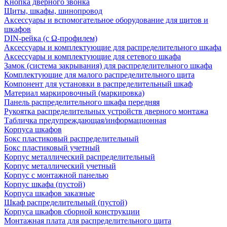
Кнопка дверного звонка
Щиты, шкафы, шинопровод
Аксессуары и вспомогательное оборудование для щитов и
шкафов
DIN-рейка (с Ω-профилем)
Аксессуары и комплектующие для распределительного шкафа
Аксессуары и комплектующие для сетевого шкафа
Замок (система закрывания) для распределительного шкафа
Комплектующие для малого распределительного щита
Компонент для установки в распределительный шкаф
Материал маркировочный (маркировка)
Панель распределительного шкафа передняя
Рукоятка распределительных устройств дверного монтажа
Табличка предупреждающая/информационная
Корпуса шкафов
Бокс пластиковый распределительный
Бокс пластиковый учетный
Корпус металлический распределительный
Корпус металлический учетный
Корпус с монтажной панелью
Корпус шкафа (пустой)
Корпуса шкафов заказные
Шкаф распределительный (пустой)
Корпуса шкафов сборной конструкции
Монтажная плата для распределительного щита