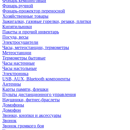
Фонарь кемпинговый
Фонарь ручной
Фонарь-прожектор переносной
Хозяйственные товары
Зажигалки, газовые горелки, резаки, плитки
Кипятильники
Пакеты и прочий инвентарь
Посуда, весы
Электросушители
Часы, метеостанции, термометры
Метеостанции
Термометры бытовые
Часы настенные
Часы настольные
Электроника
USB, AUX, Bluetooth компоненты
Антенны
Карты памяти, флешки
Пульты дистанционного управления
Наушники, фитнес-браслеты
Домофоны
Домофон
Звонки, кнопки и аксессуары
Звонок
Звонок громкого боя