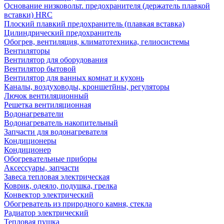
Основание низковольт. предохранителя (держатель плавкой
вставки) HRC
Плоский плавкий предохранитель (плавкая вставка)
Цилиндрический предохранитель
Обогрев, вентиляция, климатотехника, гелиосистемы
Вентиляторы
Вентилятор для оборудования
Вентилятор бытовой
Вентилятор для ванных комнат и кухонь
Каналы, воздуховоды, кроншетйны, регуляторы
Лючок вентиляционный
Решетка вентиляционная
Водонагреватели
Водонагреватель накопительный
Запчасти для водонагревателя
Кондиционеры
Кондиционер
Обогревательные приборы
Аксессуары, запчасти
Завеса тепловая электрическая
Коврик, одеяло, подушка, грелка
Конвектор электрический
Обогреватель из природного камня, стекла
Радиатор электрический
Тепловая пушка