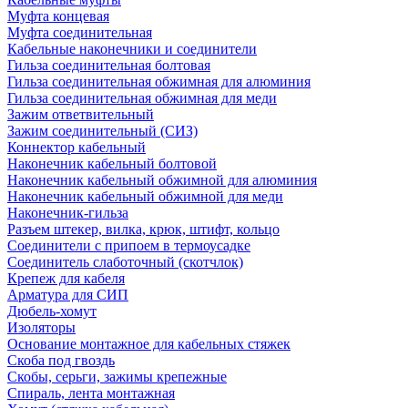
Муфта концевая
Муфта соединительная
Кабельные наконечники и соединители
Гильза соединительная болтовая
Гильза соединительная обжимная для алюминия
Гильза соединительная обжимная для меди
Зажим ответвительный
Зажим соединительный (СИЗ)
Коннектор кабельный
Наконечник кабельный болтовой
Наконечник кабельный обжимной для алюминия
Наконечник кабельный обжимной для меди
Наконечник-гильза
Разъем штекер, вилка, крюк, штифт, кольцо
Соединители с припоем в термоусадке
Соединитель слаботочный (скотчлок)
Крепеж для кабеля
Арматура для СИП
Дюбель-хомут
Изоляторы
Основание монтажное для кабельных стяжек
Скоба под гвоздь
Скобы, серьги, зажимы крепежные
Спираль, лента монтажная