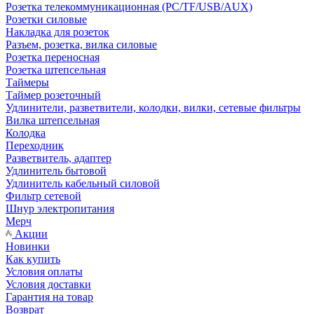
Розетка телекоммуникационная (PC/TF/USB/AUX)
Розетки силовые
Накладка для розеток
Разъем, розетка, вилка силовые
Розетка переносная
Розетка штепсельная
Таймеры
Таймер розеточный
Удлинители, разветвители, колодки, вилки, сетевые фильтры
Вилка штепсельная
Колодка
Переходник
Разветвитель, адаптер
Удлинитель бытовой
Удлинитель кабельный силовой
Фильтр сетевой
Шнур электропитания
Мерч
Акции
Новинки
Как купить
Условия оплаты
Условия доставки
Гарантия на товар
Возврат