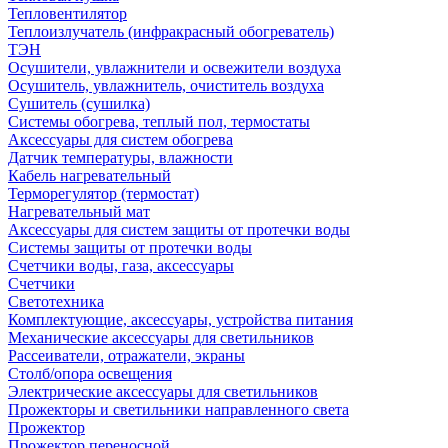
Тепловентилятор
Теплоизлучатель (инфракрасный обогреватель)
ТЭН
Осушители, увлажнители и освежители воздуха
Осушитель, увлажнитель, очиститель воздуха
Сушитель (сушилка)
Системы обогрева, теплый пол, термостаты
Аксессуары для систем обогрева
Датчик температуры, влажности
Кабель нагревательный
Терморегулятор (термостат)
Нагревательный мат
Аксессуары для систем защиты от протечки воды
Системы защиты от протечки воды
Счетчики воды, газа, аксессуары
Счетчики
Светотехника
Комплектующие, аксессуары, устройства питания
Механические аксессуары для светильников
Рассеиватели, отражатели, экраны
Столб/опора освещения
Электрические аксессуары для светильников
Прожекторы и светильники направленного света
Прожектор
Прожектор переносной