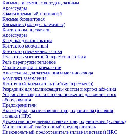
Клеммы, клеммные колодки, зажимы
Аксессуары
Зажим клеммный проходной
Клемма безвинтовая
Клеммник (колодка клеммная)
Контакторы, пускатели
Аксессуары
Катушка для контактора
Контактор модульный
Контактор переменного тока
Пускатель магнитный переменного тока
Реле перегрузки тепловое
Молниезащита и заземление
Аксессуары для заземления и молниеотвода
Комплект заземления
Ленточный заземлитель (гибкая перемычка)
Разрядник для молниезащиты систем энергоснабжения
Устройство защиты от перенапряжения для оконечного
оборудования
Предохранители
Аксессуары для низковольт. предохранителя (плавкой
вставки) HRC
Держатель продольных плавких предохранителей (вставок)
Миниатюрный слаботочный предохранитель
Низковольтный предохранитель (плавкая вставка) HRC