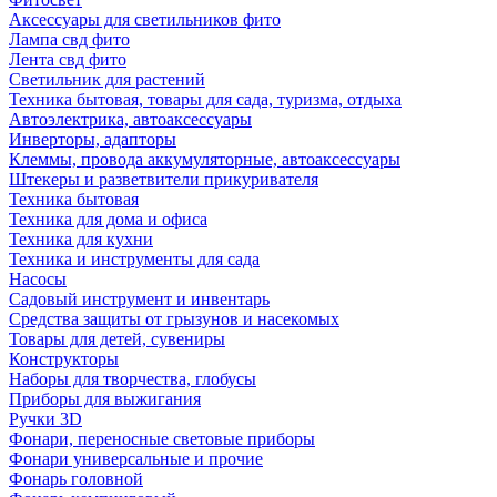
Аксессуары для светильников фито
Лампа свд фито
Лента свд фито
Светильник для растений
Техника бытовая, товары для сада, туризма, отдыха
Автоэлектрика, автоаксессуары
Инверторы, адапторы
Клеммы, провода аккумуляторные, автоаксессуары
Штекеры и разветвители прикуривателя
Техника бытовая
Техника для дома и офиса
Техника для кухни
Техника и инструменты для сада
Насосы
Садовый инструмент и инвентарь
Средства защиты от грызунов и насекомых
Товары для детей, сувениры
Конструкторы
Наборы для творчества, глобусы
Приборы для выжигания
Ручки 3D
Фонари, переносные световые приборы
Фонари универсальные и прочие
Фонарь головной