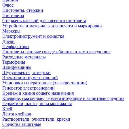
Флюс
Пистолеты, стержни
Пистолеты
Стержень клеевой для клеевого пистолета
Устройства и материалы для печати и маркировки
Маркеры
Электроинструмент и оснастка
Дрели
Перфораторы
Пистолеты газовые гвоздезабивные и комплектующие
Расходные материалы
Термофены
Шлифмашины
Шуруповерты, отвертки
Электроинструмент прочий
Установки генераторные (электростанции)
Генератор электроэнергии
Крепеж и химия общего назначения
Клеящие, смазочные, герметизирующие и защитные средства
Герметики, пасты, пена монтажная
Клей
Лента клейкая
Растворители, очистители, краски
Средства защитные