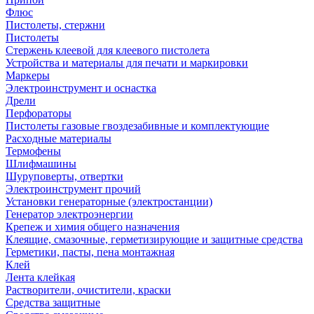
Флюс
Пистолеты, стержни
Пистолеты
Стержень клеевой для клеевого пистолета
Устройства и материалы для печати и маркировки
Маркеры
Электроинструмент и оснастка
Дрели
Перфораторы
Пистолеты газовые гвоздезабивные и комплектующие
Расходные материалы
Термофены
Шлифмашины
Шуруповерты, отвертки
Электроинструмент прочий
Установки генераторные (электростанции)
Генератор электроэнергии
Крепеж и химия общего назначения
Клеящие, смазочные, герметизирующие и защитные средства
Герметики, пасты, пена монтажная
Клей
Лента клейкая
Растворители, очистители, краски
Средства защитные