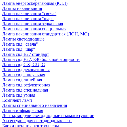
Лампа энергосберегающая (КЛЛ)
Лампы накаливания
Лампа накаливания "свеча"
Лампа накаливания "шар"
Лампа накаливания зеркальная
Лампа накаливания специальная
Лампа накаливания стандартная (ЛОН, МО)
Лампы светодиодные
Лампа свд "свеча"
Лампа свд "шар"
Лампа свд E27 стандарт
Лампа свд E27, Е40 большой мощности
Лампа свд GX, GU, G
Лампа свд декоративная
Лампа свд капсульная
Лампа свд линейная
Лампа свд рефлекторная
Лампа свд специальная
Лампа свд умная
Комплект ламп
Лампы специального назначения
Лампа инфракрасная
Ленты, модули светодиодные и комлектующие
Аксессуары для светодиодных лент
Блоки питания, контроллеры