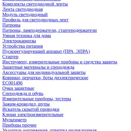
Комплекты светодиодной ленты
Лента светодиодная
Модуль светодиодный
Профиль для светодиодных лент
Патроны
Патроны, ламподержатели, стартеродержатели
Умная техника для дома
Электрокарнизы
Устройства питания
Пускорегулирующий аппарат (ПРА, ЭПРА)
Стартер
Инструмент, измерительные приборы и средства защиты
Защитные материалы и спецодежда
Аксессуары для индивидуальной защиты
Коврики, перчатки, боты диэлектрические
EC001496
Очки защитные
Спецодежда и обувь
Измерительные приборы, тестеры
Зажим-крокодил, щупы
Искатель скрытой проводки
Клещи электроизмерительные
Мультиметр
Приборы прочие
Указатель напряжения, отвертка индикаторная