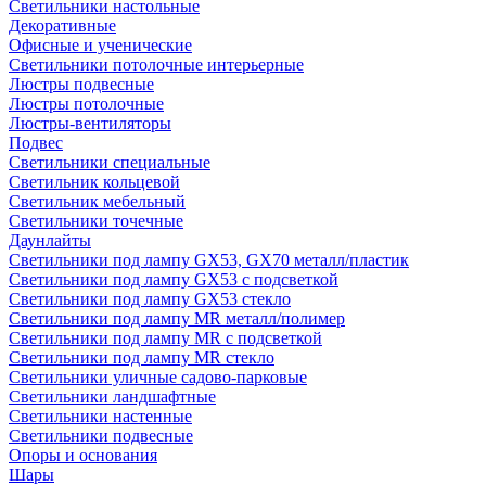
Светильники настольные
Декоративные
Офисные и ученические
Светильники потолочные интерьерные
Люстры подвесные
Люстры потолочные
Люстры-вентиляторы
Подвес
Светильники специальные
Светильник кольцевой
Светильник мебельный
Светильники точечные
Даунлайты
Светильники под лампу GX53, GX70 металл/пластик
Светильники под лампу GX53 с подсветкой
Светильники под лампу GX53 стекло
Светильники под лампу MR металл/полимер
Светильники под лампу MR с подсветкой
Светильники под лампу MR стекло
Светильники уличные садово-парковые
Светильники ландшафтные
Светильники настенные
Светильники подвесные
Опоры и основания
Шары