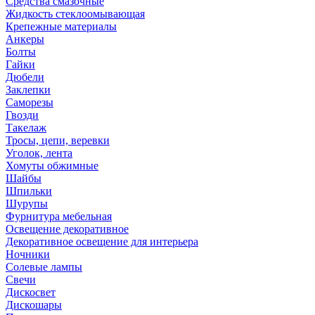
Средства смазочные
Жидкость стеклоомывающая
Крепежные материалы
Анкеры
Болты
Гайки
Дюбели
Заклепки
Саморезы
Гвозди
Такелаж
Тросы, цепи, веревки
Уголок, лента
Хомуты обжимные
Шайбы
Шпильки
Шурупы
Фурнитура мебельная
Освещение декоративное
Декоративное освещение для интерьера
Ночники
Солевые лампы
Свечи
Дискосвет
Дискошары