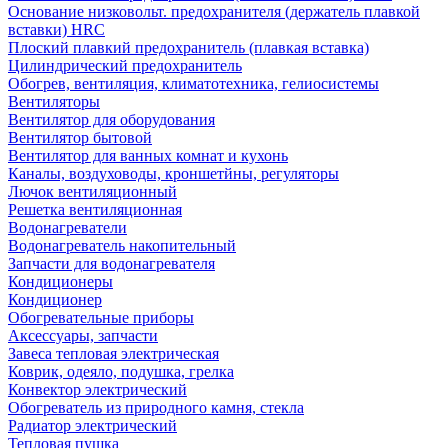
Основание низковольт. предохранителя (держатель плавкой
вставки) HRC
Плоский плавкий предохранитель (плавкая вставка)
Цилиндрический предохранитель
Обогрев, вентиляция, климатотехника, гелиосистемы
Вентиляторы
Вентилятор для оборудования
Вентилятор бытовой
Вентилятор для ванных комнат и кухонь
Каналы, воздуховоды, кроншетйны, регуляторы
Лючок вентиляционный
Решетка вентиляционная
Водонагреватели
Водонагреватель накопительный
Запчасти для водонагревателя
Кондиционеры
Кондиционер
Обогревательные приборы
Аксессуары, запчасти
Завеса тепловая электрическая
Коврик, одеяло, подушка, грелка
Конвектор электрический
Обогреватель из природного камня, стекла
Радиатор электрический
Тепловая пушка