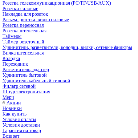
Розетка телекоммуникационная (PC/TF/USB/AUX)
Розетки силовые
Накладка для розеток
Разъем, розетка, вилка силовые
Розетка переносная
Розетка штепсельная
Таймеры
Таймер розеточный
Удлинители, разветвители, колодки, вилки, сетевые фильтры
Вилка штепсельная
Колодка
Переходник
Разветвитель, адаптер
Удлинитель бытовой
Удлинитель кабельный силовой
Фильтр сетевой
Шнур электропитания
Мерч
Акции
Новинки
Как купить
Условия оплаты
Условия доставки
Гарантия на товар
Возврат