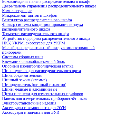
Боковая/задняя панель распределительного шкафа
Дверь/панель управления распределительного шкафа
Комплектующие
Микроклимат щитов и шкафов
Вентилятор распределительного шкафа
Фильтр системы кондиционирования воздуха
распределительного шкафа
Термостат распределительного шкафа
Устройство подогрева распределительного шкафа
НКУ, УКРМ, аксессуары для УКРМ
Малый распределительный щит, укомплектованный
приборами
Системы сборных шин
Клеммник силовой/клеммный блок
Опорный изолятор/изолирующая втулка
Шина нулевая для распределительного щита
Шина соединительная
Шинный зажим (клемма)
Шинодержатель (шинный изолятор)
Шины медные и алюминиевые
Щиты и панели для измерительных приборов
Панель для измерительных приборов/счётчиков
Электроустановочные изделия
Аксессуары и компоненты для ЭУИ
Аксессуары и запчасти для ЭУИ