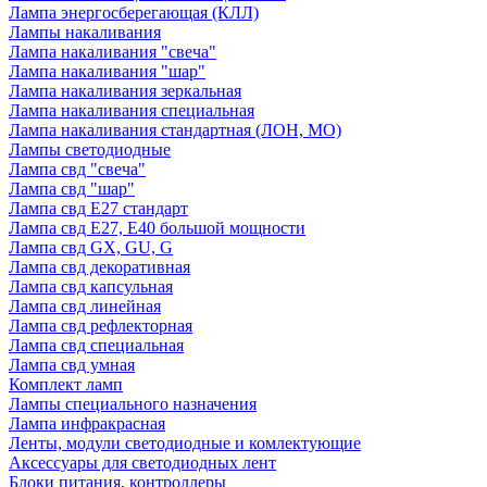
Лампа энергосберегающая (КЛЛ)
Лампы накаливания
Лампа накаливания "свеча"
Лампа накаливания "шар"
Лампа накаливания зеркальная
Лампа накаливания специальная
Лампа накаливания стандартная (ЛОН, МО)
Лампы светодиодные
Лампа свд "свеча"
Лампа свд "шар"
Лампа свд E27 стандарт
Лампа свд E27, Е40 большой мощности
Лампа свд GX, GU, G
Лампа свд декоративная
Лампа свд капсульная
Лампа свд линейная
Лампа свд рефлекторная
Лампа свд специальная
Лампа свд умная
Комплект ламп
Лампы специального назначения
Лампа инфракрасная
Ленты, модули светодиодные и комлектующие
Аксессуары для светодиодных лент
Блоки питания, контроллеры