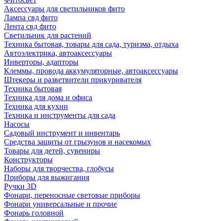
Аксессуары для светильников фито
Лампа свд фито
Лента свд фито
Светильник для растений
Техника бытовая, товары для сада, туризма, отдыха
Автоэлектрика, автоаксессуары
Инверторы, адапторы
Клеммы, провода аккумуляторные, автоаксессуары
Штекеры и разветвители прикуривателя
Техника бытовая
Техника для дома и офиса
Техника для кухни
Техника и инструменты для сада
Насосы
Садовый инструмент и инвентарь
Средства защиты от грызунов и насекомых
Товары для детей, сувениры
Конструкторы
Наборы для творчества, глобусы
Приборы для выжигания
Ручки 3D
Фонари, переносные световые приборы
Фонари универсальные и прочие
Фонарь головной