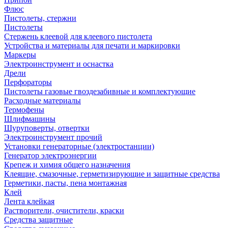
Флюс
Пистолеты, стержни
Пистолеты
Стержень клеевой для клеевого пистолета
Устройства и материалы для печати и маркировки
Маркеры
Электроинструмент и оснастка
Дрели
Перфораторы
Пистолеты газовые гвоздезабивные и комплектующие
Расходные материалы
Термофены
Шлифмашины
Шуруповерты, отвертки
Электроинструмент прочий
Установки генераторные (электростанции)
Генератор электроэнергии
Крепеж и химия общего назначения
Клеящие, смазочные, герметизирующие и защитные средства
Герметики, пасты, пена монтажная
Клей
Лента клейкая
Растворители, очистители, краски
Средства защитные