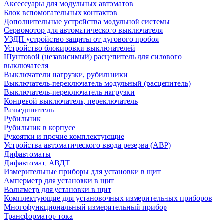
Аксессуары для модульных автоматов
Блок вспомогательных контактов
Дополнительные устройства модульной системы
Сервомотор для автоматического выключателя
УЗДП устройство защиты от дугового пробоя
Устройство блокировки выключателей
Шунтовой (независимый) расцепитель для силового
выключателя
Выключатели нагрузки, рубильники
Выключатель-переключатель модульный (расцепитель)
Выключатель-переключатель нагрузки
Концевой выключатель, переключатель
Разъединитель
Рубильник
Рубильник в корпусе
Рукоятки и прочие комплектующие
Устройства автоматического ввода резерва (АВР)
Дифавтоматы
Дифавтомат, АВДТ
Измерительные приборы для установки в щит
Амперметр для установки в щит
Вольтметр для установки в щит
Комплектующие для установочных измерительных приборов
Многофункциональный измерительный прибор
Трансформатор тока