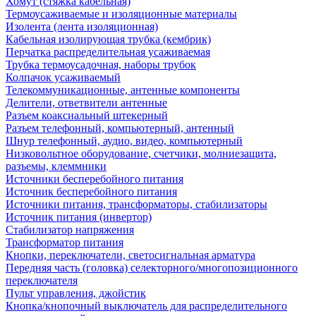
Хомут (стяжка кабельная)
Термоусаживаемые и изоляционные материалы
Изолента (лента изоляционная)
Кабельная изолирующая трубка (кембрик)
Перчатка распределительная усаживаемая
Трубка термоусадочная, наборы трубок
Колпачок усаживаемый
Телекоммуникационные, антенные компоненты
Делители, ответвители антенные
Разъем коаксиальный штекерный
Разъем телефонный, компьютерный, антенный
Шнур телефонный, аудио, видео, компьютерный
Низковольтное оборудование, счетчики, молниезащита,
разъемы, клеммники
Источники бесперебойного питания
Источник бесперебойного питания
Источники питания, трансформаторы, стабилизаторы
Источник питания (инвертор)
Стабилизатор напряжения
Трансформатор питания
Кнопки, переключатели, светосигнальная арматура
Передняя часть (головка) селекторного/многопозиционного
переключателя
Пульт управления, джойстик
Кнопка/кнопочный выключатель для распределительного