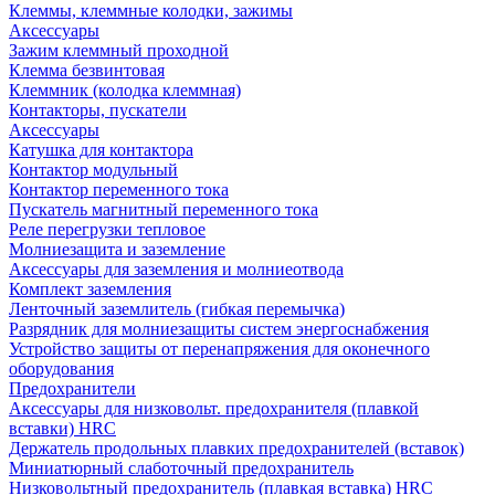
Клеммы, клеммные колодки, зажимы
Аксессуары
Зажим клеммный проходной
Клемма безвинтовая
Клеммник (колодка клеммная)
Контакторы, пускатели
Аксессуары
Катушка для контактора
Контактор модульный
Контактор переменного тока
Пускатель магнитный переменного тока
Реле перегрузки тепловое
Молниезащита и заземление
Аксессуары для заземления и молниеотвода
Комплект заземления
Ленточный заземлитель (гибкая перемычка)
Разрядник для молниезащиты систем энергоснабжения
Устройство защиты от перенапряжения для оконечного
оборудования
Предохранители
Аксессуары для низковольт. предохранителя (плавкой
вставки) HRC
Держатель продольных плавких предохранителей (вставок)
Миниатюрный слаботочный предохранитель
Низковольтный предохранитель (плавкая вставка) HRC