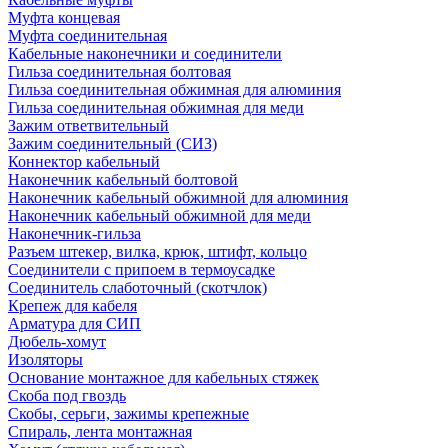
Муфта концевая
Муфта соединительная
Кабельные наконечники и соединители
Гильза соединительная болтовая
Гильза соединительная обжимная для алюминия
Гильза соединительная обжимная для меди
Зажим ответвительный
Зажим соединительный (СИЗ)
Коннектор кабельный
Наконечник кабельный болтовой
Наконечник кабельный обжимной для алюминия
Наконечник кабельный обжимной для меди
Наконечник-гильза
Разъем штекер, вилка, крюк, штифт, кольцо
Соединители с припоем в термоусадке
Соединитель слаботочный (скотчлок)
Крепеж для кабеля
Арматура для СИП
Дюбель-хомут
Изоляторы
Основание монтажное для кабельных стяжек
Скоба под гвоздь
Скобы, серьги, зажимы крепежные
Спираль, лента монтажная