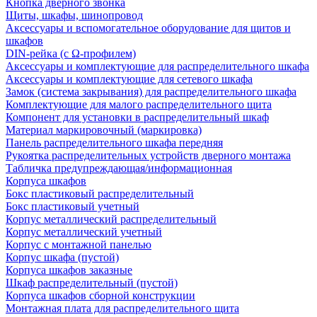
Кнопка дверного звонка
Щиты, шкафы, шинопровод
Аксессуары и вспомогательное оборудование для щитов и
шкафов
DIN-рейка (с Ω-профилем)
Аксессуары и комплектующие для распределительного шкафа
Аксессуары и комплектующие для сетевого шкафа
Замок (система закрывания) для распределительного шкафа
Комплектующие для малого распределительного щита
Компонент для установки в распределительный шкаф
Материал маркировочный (маркировка)
Панель распределительного шкафа передняя
Рукоятка распределительных устройств дверного монтажа
Табличка предупреждающая/информационная
Корпуса шкафов
Бокс пластиковый распределительный
Бокс пластиковый учетный
Корпус металлический распределительный
Корпус металлический учетный
Корпус с монтажной панелью
Корпус шкафа (пустой)
Корпуса шкафов заказные
Шкаф распределительный (пустой)
Корпуса шкафов сборной конструкции
Монтажная плата для распределительного щита