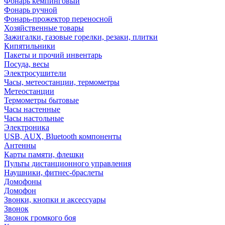
Фонарь кемпинговый
Фонарь ручной
Фонарь-прожектор переносной
Хозяйственные товары
Зажигалки, газовые горелки, резаки, плитки
Кипятильники
Пакеты и прочий инвентарь
Посуда, весы
Электросушители
Часы, метеостанции, термометры
Метеостанции
Термометры бытовые
Часы настенные
Часы настольные
Электроника
USB, AUX, Bluetooth компоненты
Антенны
Карты памяти, флешки
Пульты дистанционного управления
Наушники, фитнес-браслеты
Домофоны
Домофон
Звонки, кнопки и аксессуары
Звонок
Звонок громкого боя