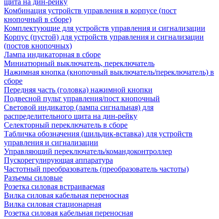
щита на дин-рейку
Комбинация устройств управления в корпусе (пост
кнопочный в сборе)
Комплектующие для устройств управления и сигнализации
Корпус (пустой) для устройств управления и сигнализации
(постов кнопочных)
Лампа индикаторная в сборе
Миниатюрный выключатель, переключатель
Нажимная кнопка (кнопочный выключатель/переключатель) в
сборе
Передняя часть (головка) нажимной кнопки
Подвесной пульт управления/пост кнопочный
Световой индикатор (лампа сигнальная) для
распределительного щита на дин-рейку
Селекторный переключатель в сборе
Табличка обозначения (шильдик-вставка) для устройств
управления и сигнализации
Управляющий переключатель/командоконтроллер
Пускорегулирующая аппаратура
Частотный преобразователь (преобразователь частоты)
Разъемы силовые
Розетка силовая встраиваемая
Вилка силовая кабельная переносная
Вилка силовая стационарная
Розетка силовая кабельная переносная