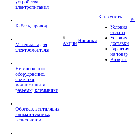
устройства
электропитания
Как купить
К
Кабель, провод
Условия
оплаты
Условия
Новинки
Акции
доставки
Материалы для
Гарантия
электромонтажа
на товар
Возврат
Низковольтное
оборудование,
счетчики,
молниезащита,
разъемы, клеммники
Обогрев, вентиляция,
климатотехника,
гелиосистемы