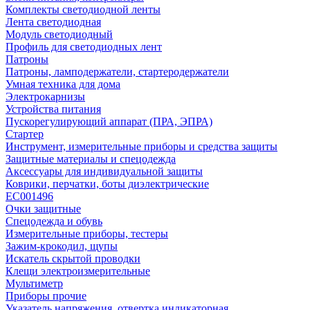
Комплекты светодиодной ленты
Лента светодиодная
Модуль светодиодный
Профиль для светодиодных лент
Патроны
Патроны, ламподержатели, стартеродержатели
Умная техника для дома
Электрокарнизы
Устройства питания
Пускорегулирующий аппарат (ПРА, ЭПРА)
Стартер
Инструмент, измерительные приборы и средства защиты
Защитные материалы и спецодежда
Аксессуары для индивидуальной защиты
Коврики, перчатки, боты диэлектрические
EC001496
Очки защитные
Спецодежда и обувь
Измерительные приборы, тестеры
Зажим-крокодил, щупы
Искатель скрытой проводки
Клещи электроизмерительные
Мультиметр
Приборы прочие
Указатель напряжения, отвертка индикаторная