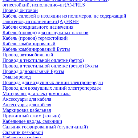
огнестойкий, исполнение–нг(А)-FRLS
Провод бытовой
Кабель силовой в изоляции из полимеров, не содержащий
галогенов, исполнение-нг(А)-FRHF
Кабели специального назначения
Кабель (провод) для погружных насосов
Кабель (провод) термостойкий
Кабель комбинированый
Кабель комбинированый Бухты
Провод автомобильный
Провод в текстильной оплетке (ретро)
Провод в текстильной оплетке (ретро) Бухты
Провод одножильный Бухты
Эмальпровод
Провода для воздушных линий электропередач
Провод для воздушных линий электропередач
Материалы для электромонтажа
Аксессуары для кабеля
Аксессуары для кабеля
Маркировка кабельная
Пружинный сжим (кольцо)
Кабельные вводы, сальники
Сальник гофрированный (ступенчатый)
Сальник резьбовой
Кабельные муфты