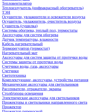
Тепловентилятор
Теплоизлучатель (инфракрасный обогреватель)
ТЭН
Осушители, увлажнители и освежители воздуха
Осушитель, увлажнитель, очиститель воздуха
Сушитель (сушилка)
Системы обогрева, теплый пол, термостаты
Аксессуары для систем обогрева
Датчик температуры, влажности
Кабель нагревательный
Терморегулятор (термостат)
Нагревательный мат
Аксессуары для систем защиты от протечки воды
Системы защиты от протечки воды
Счетчики воды, газа, аксессуары
Счетчики
Светотехника
Комплектующие, аксессуары, устройства питания
Механические аксессуары для светильников
Рассеиватели, отражатели, экраны
Столб/опора освещения
Электрические аксессуары для светильников
Прожекторы и светильники направленного света
Прожектор
Прожектор переносной