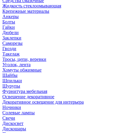
Средства смазочные
Жидкость стеклоомывающая
Крепежные материалы
Анкеры
Болты
Гайки
Дюбели
Заклепки
Саморезы
Гвозди
Такелаж
Тросы, цепи, веревки
Уголок, лента
Хомуты обжимные
Шайбы
Шпильки
Шурупы
Фурнитура мебельная
Освещение декоративное
Декоративное освещение для интерьера
Ночники
Солевые лампы
Свечи
Дискосвет
Дискошары