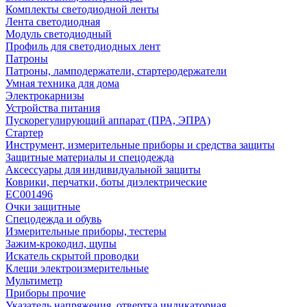
Комплекты светодиодной ленты
Лента светодиодная
Модуль светодиодный
Профиль для светодиодных лент
Патроны
Патроны, ламподержатели, стартеродержатели
Умная техника для дома
Электрокарнизы
Устройства питания
Пускорегулирующий аппарат (ПРА, ЭПРА)
Стартер
Инструмент, измерительные приборы и средства защиты
Защитные материалы и спецодежда
Аксессуары для индивидуальной защиты
Коврики, перчатки, боты диэлектрические
EC001496
Очки защитные
Спецодежда и обувь
Измерительные приборы, тестеры
Зажим-крокодил, щупы
Искатель скрытой проводки
Клещи электроизмерительные
Мультиметр
Приборы прочие
Указатель напряжения, отвертка индикаторная