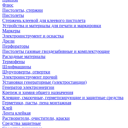
Флюс
Пистолеты, стержни
Пистолеты
Стержень клеевой для клеевого пистолета
Устройства и материалы для печати и маркировки
Маркеры
Электроинструмент и оснастка
Дрели
Перфораторы
Пистолеты газовые гвоздезабивные и комплектующие
Расходные материалы
Термофены
Шлифмашины
Шуруповерты, отвертки
Электроинструмент прочий
Установки генераторные (электростанции)
Генератор электроэнергии
Крепеж и химия общего назначения
Клеящие, смазочные, герметизирующие и защитные средства
Герметики, пасты, пена монтажная
Клей
Лента клейкая
Растворители, очистители, краски
Средства защитные