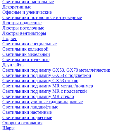
Светильники настольные
Декоративные
Офисные и ученические
Светильники потолочные интерьерные
Люстры подвесные
Люстры потолочные
Люстры-вентиляторы
Подвес
Светильники специальные
Светильник кольцевой
Светильник мебельный
Светильники точечные
Даунлайты
Светильники под лампу GX53, GX70 металл/пластик
Светильники под лампу GX53 с подсветкой
Светильники под лампу GX53 стекло
Светильники под лампу MR металл/полимер
Светильники под лампу MR с подсветкой
Светильники под лампу MR стекло
Светильники уличные садово-парковые
Светильники ландшафтные
Светильники настенные
Светильники подвесные
Опоры и основания
Шары