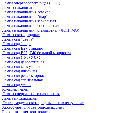
Лампа энергосберегающая (КЛЛ)
Лампы накаливания
Лампа накаливания "свеча"
Лампа накаливания "шар"
Лампа накаливания зеркальная
Лампа накаливания специальная
Лампа накаливания стандартная (ЛОН, МО)
Лампы светодиодные
Лампа свд "свеча"
Лампа свд "шар"
Лампа свд E27 стандарт
Лампа свд E27, Е40 большой мощности
Лампа свд GX, GU, G
Лампа свд декоративная
Лампа свд капсульная
Лампа свд линейная
Лампа свд рефлекторная
Лампа свд специальная
Лампа свд умная
Комплект ламп
Лампы специального назначения
Лампа инфракрасная
Ленты, модули светодиодные и комлектующие
Аксессуары для светодиодных лент
Блоки питания, контроллеры