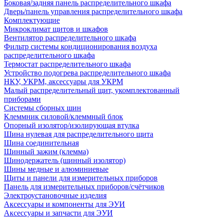
Боковая/задняя панель распределительного шкафа
Дверь/панель управления распределительного шкафа
Комплектующие
Микроклимат щитов и шкафов
Вентилятор распределительного шкафа
Фильтр системы кондиционирования воздуха
распределительного шкафа
Термостат распределительного шкафа
Устройство подогрева распределительного шкафа
НКУ, УКРМ, аксессуары для УКРМ
Малый распределительный щит, укомплектованный
приборами
Системы сборных шин
Клеммник силовой/клеммный блок
Опорный изолятор/изолирующая втулка
Шина нулевая для распределительного щита
Шина соединительная
Шинный зажим (клемма)
Шинодержатель (шинный изолятор)
Шины медные и алюминиевые
Щиты и панели для измерительных приборов
Панель для измерительных приборов/счётчиков
Электроустановочные изделия
Аксессуары и компоненты для ЭУИ
Аксессуары и запчасти для ЭУИ