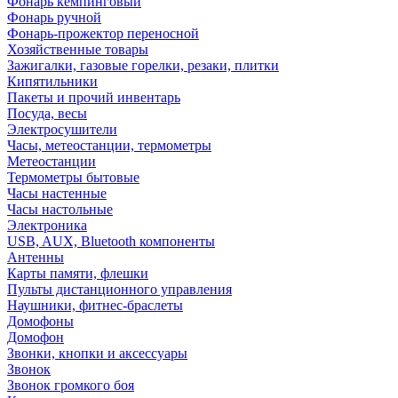
Фонарь кемпинговый
Фонарь ручной
Фонарь-прожектор переносной
Хозяйственные товары
Зажигалки, газовые горелки, резаки, плитки
Кипятильники
Пакеты и прочий инвентарь
Посуда, весы
Электросушители
Часы, метеостанции, термометры
Метеостанции
Термометры бытовые
Часы настенные
Часы настольные
Электроника
USB, AUX, Bluetooth компоненты
Антенны
Карты памяти, флешки
Пульты дистанционного управления
Наушники, фитнес-браслеты
Домофоны
Домофон
Звонки, кнопки и аксессуары
Звонок
Звонок громкого боя