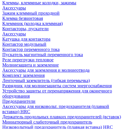
Клеммы, клеммные колодки, зажимы
Аксессуары
Зажим клеммный проходной
Клемма безвинтовая
Клеммник (колодка клеммная)
Контакторы, пускатели
Аксессуары
Катушка для контактора
Контактор модульный
Контактор переменного тока
Пускатель магнитный переменного тока
Реле перегрузки тепловое
Молниезащита и заземление
Аксессуары для заземления и молниеотвода
Комплект заземления
Ленточный заземлитель (гибкая перемычка)
Разрядник для молниезащиты систем энергоснабжения
Устройство защиты от перенапряжения для оконечного
оборудования
Предохранители
Аксессуары для низковольт. предохранителя (плавкой
вставки) HRC
Держатель продольных плавких предохранителей (вставок)
Миниатюрный слаботочный предохранитель
Низковольтный предохранитель (плавкая вставка) HRC