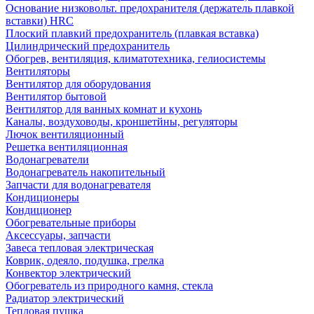
Основание низковольт. предохранителя (держатель плавкой
вставки) HRC
Плоский плавкий предохранитель (плавкая вставка)
Цилиндрический предохранитель
Обогрев, вентиляция, климатотехника, гелиосистемы
Вентиляторы
Вентилятор для оборудования
Вентилятор бытовой
Вентилятор для ванных комнат и кухонь
Каналы, воздуховоды, кроншетйны, регуляторы
Лючок вентиляционный
Решетка вентиляционная
Водонагреватели
Водонагреватель накопительный
Запчасти для водонагревателя
Кондиционеры
Кондиционер
Обогревательные приборы
Аксессуары, запчасти
Завеса тепловая электрическая
Коврик, одеяло, подушка, грелка
Конвектор электрический
Обогреватель из природного камня, стекла
Радиатор электрический
Тепловая пушка