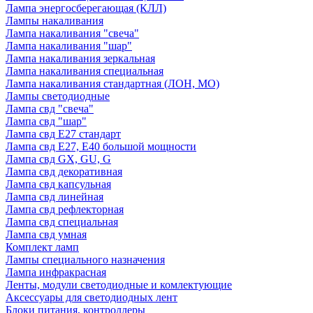
Лампа энергосберегающая (КЛЛ)
Лампы накаливания
Лампа накаливания "свеча"
Лампа накаливания "шар"
Лампа накаливания зеркальная
Лампа накаливания специальная
Лампа накаливания стандартная (ЛОН, МО)
Лампы светодиодные
Лампа свд "свеча"
Лампа свд "шар"
Лампа свд E27 стандарт
Лампа свд E27, Е40 большой мощности
Лампа свд GX, GU, G
Лампа свд декоративная
Лампа свд капсульная
Лампа свд линейная
Лампа свд рефлекторная
Лампа свд специальная
Лампа свд умная
Комплект ламп
Лампы специального назначения
Лампа инфракрасная
Ленты, модули светодиодные и комлектующие
Аксессуары для светодиодных лент
Блоки питания, контроллеры