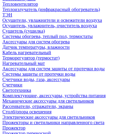
Тепловентилятор
Теплоизлучатель (инфракрасный обогреватель)
ТЭН
Осушители, увлажнители и освежители воздуха
Осушитель, увлажнитель, очиститель воздуха
Сушитель (сушилка)
Системы обогрева, теплый пол, термостаты
Аксессуары для систем обогрева
Датчик температуры, влажности
Кабель нагревательный
Терморегулятор (термостат)
Нагревательный мат
Аксессуары для систем защиты от протечки воды
Системы защиты от протечки воды
Счетчики воды, газа, аксессуары
Счетчики
Светотехника
Комплектующие, аксессуары, устройства питания
Механические аксессуары для светильников
Рассеиватели, отражатели, экраны
Столб/опора освещения
Электрические аксессуары для светильников
Прожекторы и светильники направленного света
Прожектор
Прожектор переносной