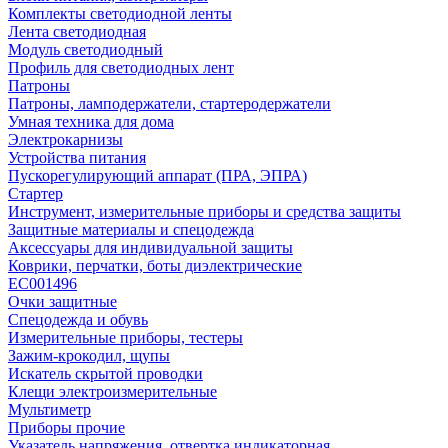
Комплекты светодиодной ленты
Лента светодиодная
Модуль светодиодный
Профиль для светодиодных лент
Патроны
Патроны, ламподержатели, стартеродержатели
Умная техника для дома
Электрокарнизы
Устройства питания
Пускорегулирующий аппарат (ПРА, ЭПРА)
Стартер
Инструмент, измерительные приборы и средства защиты
Защитные материалы и спецодежда
Аксессуары для индивидуальной защиты
Коврики, перчатки, боты диэлектрические
EC001496
Очки защитные
Спецодежда и обувь
Измерительные приборы, тестеры
Зажим-крокодил, щупы
Искатель скрытой проводки
Клещи электроизмерительные
Мультиметр
Приборы прочие
Указатель напряжения, отвертка индикаторная