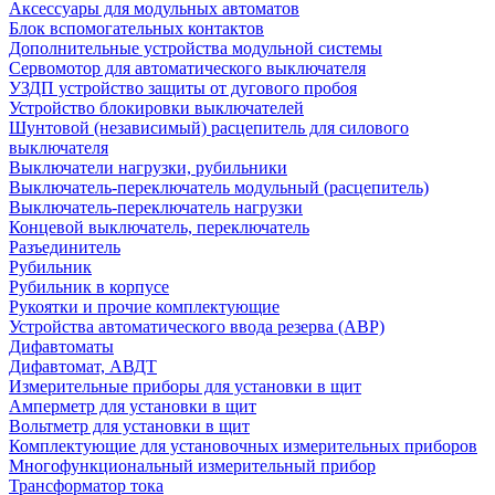
Аксессуары для модульных автоматов
Блок вспомогательных контактов
Дополнительные устройства модульной системы
Сервомотор для автоматического выключателя
УЗДП устройство защиты от дугового пробоя
Устройство блокировки выключателей
Шунтовой (независимый) расцепитель для силового
выключателя
Выключатели нагрузки, рубильники
Выключатель-переключатель модульный (расцепитель)
Выключатель-переключатель нагрузки
Концевой выключатель, переключатель
Разъединитель
Рубильник
Рубильник в корпусе
Рукоятки и прочие комплектующие
Устройства автоматического ввода резерва (АВР)
Дифавтоматы
Дифавтомат, АВДТ
Измерительные приборы для установки в щит
Амперметр для установки в щит
Вольтметр для установки в щит
Комплектующие для установочных измерительных приборов
Многофункциональный измерительный прибор
Трансформатор тока