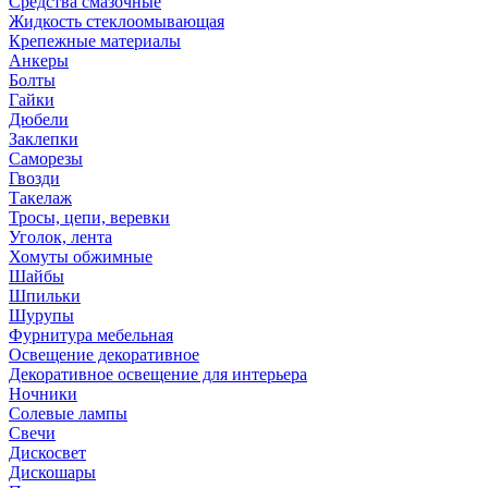
Средства смазочные
Жидкость стеклоомывающая
Крепежные материалы
Анкеры
Болты
Гайки
Дюбели
Заклепки
Саморезы
Гвозди
Такелаж
Тросы, цепи, веревки
Уголок, лента
Хомуты обжимные
Шайбы
Шпильки
Шурупы
Фурнитура мебельная
Освещение декоративное
Декоративное освещение для интерьера
Ночники
Солевые лампы
Свечи
Дискосвет
Дискошары