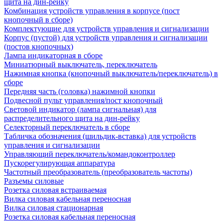
щита на дин-рейку
Комбинация устройств управления в корпусе (пост
кнопочный в сборе)
Комплектующие для устройств управления и сигнализации
Корпус (пустой) для устройств управления и сигнализации
(постов кнопочных)
Лампа индикаторная в сборе
Миниатюрный выключатель, переключатель
Нажимная кнопка (кнопочный выключатель/переключатель) в
сборе
Передняя часть (головка) нажимной кнопки
Подвесной пульт управления/пост кнопочный
Световой индикатор (лампа сигнальная) для
распределительного щита на дин-рейку
Селекторный переключатель в сборе
Табличка обозначения (шильдик-вставка) для устройств
управления и сигнализации
Управляющий переключатель/командоконтроллер
Пускорегулирующая аппаратура
Частотный преобразователь (преобразователь частоты)
Разъемы силовые
Розетка силовая встраиваемая
Вилка силовая кабельная переносная
Вилка силовая стационарная
Розетка силовая кабельная переносная