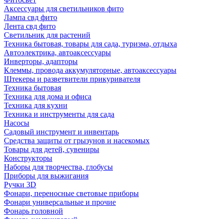
Аксессуары для светильников фито
Лампа свд фито
Лента свд фито
Светильник для растений
Техника бытовая, товары для сада, туризма, отдыха
Автоэлектрика, автоаксессуары
Инверторы, адапторы
Клеммы, провода аккумуляторные, автоаксессуары
Штекеры и разветвители прикуривателя
Техника бытовая
Техника для дома и офиса
Техника для кухни
Техника и инструменты для сада
Насосы
Садовый инструмент и инвентарь
Средства защиты от грызунов и насекомых
Товары для детей, сувениры
Конструкторы
Наборы для творчества, глобусы
Приборы для выжигания
Ручки 3D
Фонари, переносные световые приборы
Фонари универсальные и прочие
Фонарь головной