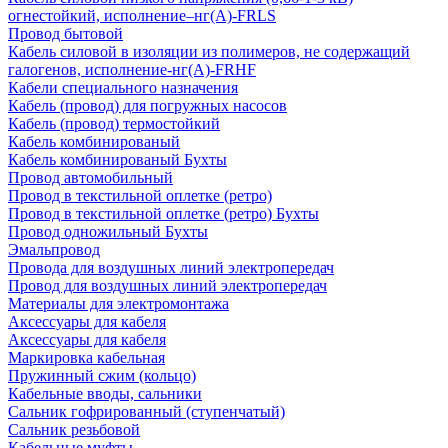
огнестойкий, исполнение–нг(А)-FRLS
Провод бытовой
Кабель силовой в изоляции из полимеров, не содержащий
галогенов, исполнение-нг(А)-FRHF
Кабели специального назначения
Кабель (провод) для погружных насосов
Кабель (провод) термостойкий
Кабель комбинированый
Кабель комбинированый Бухты
Провод автомобильный
Провод в текстильной оплетке (ретро)
Провод в текстильной оплетке (ретро) Бухты
Провод одножильный Бухты
Эмальпровод
Провода для воздушных линий электропередач
Провод для воздушных линий электропередач
Материалы для электромонтажа
Аксессуары для кабеля
Аксессуары для кабеля
Маркировка кабельная
Пружинный сжим (кольцо)
Кабельные вводы, сальники
Сальник гофрированный (ступенчатый)
Сальник резьбовой
Кабельные муфты