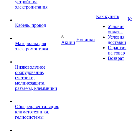
устройства
электропитания
Как купить
К
Кабель, провод
Условия
оплаты
Условия
Новинки
Акции
доставки
Материалы для
Гарантия
электромонтажа
на товар
Возврат
Низковольтное
оборудование,
счетчики,
молниезащита,
разъемы, клеммники
Обогрев, вентиляция,
климатотехника,
гелиосистемы