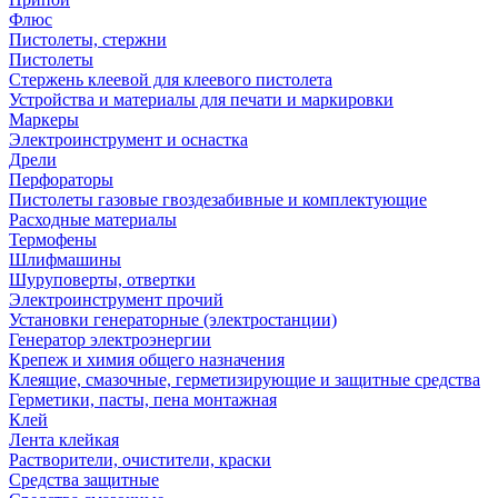
Флюс
Пистолеты, стержни
Пистолеты
Стержень клеевой для клеевого пистолета
Устройства и материалы для печати и маркировки
Маркеры
Электроинструмент и оснастка
Дрели
Перфораторы
Пистолеты газовые гвоздезабивные и комплектующие
Расходные материалы
Термофены
Шлифмашины
Шуруповерты, отвертки
Электроинструмент прочий
Установки генераторные (электростанции)
Генератор электроэнергии
Крепеж и химия общего назначения
Клеящие, смазочные, герметизирующие и защитные средства
Герметики, пасты, пена монтажная
Клей
Лента клейкая
Растворители, очистители, краски
Средства защитные