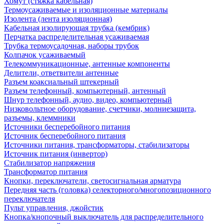
Хомут (стяжка кабельная)
Термоусаживаемые и изоляционные материалы
Изолента (лента изоляционная)
Кабельная изолирующая трубка (кембрик)
Перчатка распределительная усаживаемая
Трубка термоусадочная, наборы трубок
Колпачок усаживаемый
Телекоммуникационные, антенные компоненты
Делители, ответвители антенные
Разъем коаксиальный штекерный
Разъем телефонный, компьютерный, антенный
Шнур телефонный, аудио, видео, компьютерный
Низковольтное оборудование, счетчики, молниезащита,
разъемы, клеммники
Источники бесперебойного питания
Источник бесперебойного питания
Источники питания, трансформаторы, стабилизаторы
Источник питания (инвертор)
Стабилизатор напряжения
Трансформатор питания
Кнопки, переключатели, светосигнальная арматура
Передняя часть (головка) селекторного/многопозиционного
переключателя
Пульт управления, джойстик
Кнопка/кнопочный выключатель для распределительного