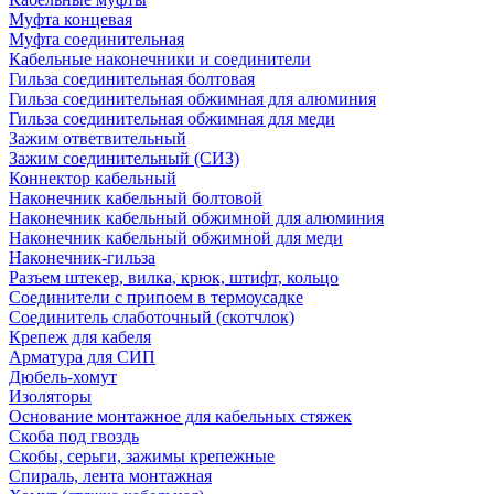
Муфта концевая
Муфта соединительная
Кабельные наконечники и соединители
Гильза соединительная болтовая
Гильза соединительная обжимная для алюминия
Гильза соединительная обжимная для меди
Зажим ответвительный
Зажим соединительный (СИЗ)
Коннектор кабельный
Наконечник кабельный болтовой
Наконечник кабельный обжимной для алюминия
Наконечник кабельный обжимной для меди
Наконечник-гильза
Разъем штекер, вилка, крюк, штифт, кольцо
Соединители с припоем в термоусадке
Соединитель слаботочный (скотчлок)
Крепеж для кабеля
Арматура для СИП
Дюбель-хомут
Изоляторы
Основание монтажное для кабельных стяжек
Скоба под гвоздь
Скобы, серьги, зажимы крепежные
Спираль, лента монтажная