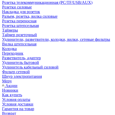
Розетка телекоммуникационная (PC/TF/USB/AUX)
Розетки силовые
Накладка для розеток
Разъем, розетка, вилка силовые
Розетка переносная
Розетка штепсельная
Таймеры
Таймер розеточный
Удлинители, разветвители, колодки, вилки, сетевые фильтры
Вилка штепсельная
Колодка
Переходник
Разветвитель, адаптер
Удлинитель бытовой
Удлинитель кабельный силовой
Фильтр сетевой
Шнур электропитания
Мерч
Акции
Новинки
Как купить
Условия оплаты
Условия доставки
Гарантия на товар
Возврат