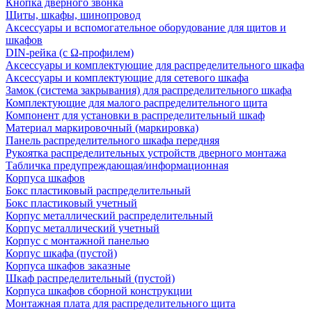
Кнопка дверного звонка
Щиты, шкафы, шинопровод
Аксессуары и вспомогательное оборудование для щитов и
шкафов
DIN-рейка (с Ω-профилем)
Аксессуары и комплектующие для распределительного шкафа
Аксессуары и комплектующие для сетевого шкафа
Замок (система закрывания) для распределительного шкафа
Комплектующие для малого распределительного щита
Компонент для установки в распределительный шкаф
Материал маркировочный (маркировка)
Панель распределительного шкафа передняя
Рукоятка распределительных устройств дверного монтажа
Табличка предупреждающая/информационная
Корпуса шкафов
Бокс пластиковый распределительный
Бокс пластиковый учетный
Корпус металлический распределительный
Корпус металлический учетный
Корпус с монтажной панелью
Корпус шкафа (пустой)
Корпуса шкафов заказные
Шкаф распределительный (пустой)
Корпуса шкафов сборной конструкции
Монтажная плата для распределительного щита