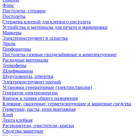
Флюс
Пистолеты, стержни
Пистолеты
Стержень клеевой для клеевого пистолета
Устройства и материалы для печати и маркировки
Маркеры
Электроинструмент и оснастка
Дрели
Перфораторы
Пистолеты газовые гвоздезабивные и комплектующие
Расходные материалы
Термофены
Шлифмашины
Шуруповерты, отвертки
Электроинструмент прочий
Установки генераторные (электростанции)
Генератор электроэнергии
Крепеж и химия общего назначения
Клеящие, смазочные, герметизирующие и защитные средства
Герметики, пасты, пена монтажная
Клей
Лента клейкая
Растворители, очистители, краски
Средства защитные