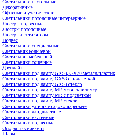
Светильники настольные
Декоративные
Офисные и ученические
Светильники потолочные интерьерные
Люстры подвесные
Люстры потолочные
Люстры-вентиляторы
Подвес
Светильники специальные
Светильник кольцевой
Светильник мебельный
Светильники точечные
Даунлайты
Светильники под лампу GX53, GX70 металл/пластик
Светильники под лампу GX53 с подсветкой
Светильники под лампу GX53 стекло
Светильники под лампу MR металл/полимер
Светильники под лампу MR с подсветкой
Светильники под лампу MR стекло
Светильники уличные садово-парковые
Светильники ландшафтные
Светильники настенные
Светильники подвесные
Опоры и основания
Шары