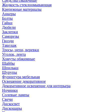
Средства смазочные
Жидкость стеклоомывающая
Крепежные материалы
Анкеры
Болты
Гайки
Дюбели
Заклепки
Саморезы
Гвозди
Такелаж
Тросы, цепи, веревки
Уголок, лента
Хомуты обжимные
Шайбы
Шпильки
Шурупы
Фурнитура мебельная
Освещение декоративное
Декоративное освещение для интерьера
Ночники
Солевые лампы
Свечи
Дискосвет
Дискошары