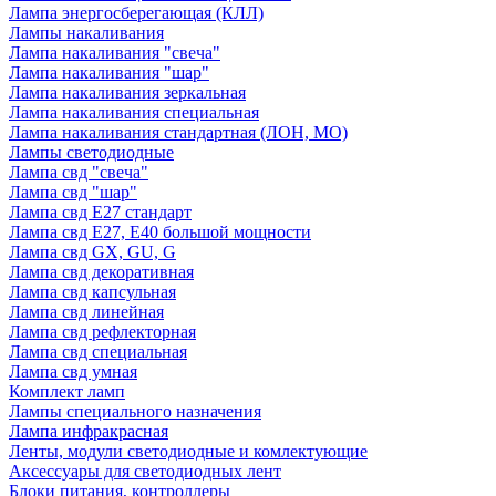
Лампа энергосберегающая (КЛЛ)
Лампы накаливания
Лампа накаливания "свеча"
Лампа накаливания "шар"
Лампа накаливания зеркальная
Лампа накаливания специальная
Лампа накаливания стандартная (ЛОН, МО)
Лампы светодиодные
Лампа свд "свеча"
Лампа свд "шар"
Лампа свд E27 стандарт
Лампа свд E27, Е40 большой мощности
Лампа свд GX, GU, G
Лампа свд декоративная
Лампа свд капсульная
Лампа свд линейная
Лампа свд рефлекторная
Лампа свд специальная
Лампа свд умная
Комплект ламп
Лампы специального назначения
Лампа инфракрасная
Ленты, модули светодиодные и комлектующие
Аксессуары для светодиодных лент
Блоки питания, контроллеры