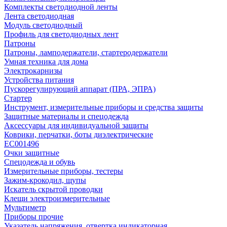
Комплекты светодиодной ленты
Лента светодиодная
Модуль светодиодный
Профиль для светодиодных лент
Патроны
Патроны, ламподержатели, стартеродержатели
Умная техника для дома
Электрокарнизы
Устройства питания
Пускорегулирующий аппарат (ПРА, ЭПРА)
Стартер
Инструмент, измерительные приборы и средства защиты
Защитные материалы и спецодежда
Аксессуары для индивидуальной защиты
Коврики, перчатки, боты диэлектрические
EC001496
Очки защитные
Спецодежда и обувь
Измерительные приборы, тестеры
Зажим-крокодил, щупы
Искатель скрытой проводки
Клещи электроизмерительные
Мультиметр
Приборы прочие
Указатель напряжения, отвертка индикаторная