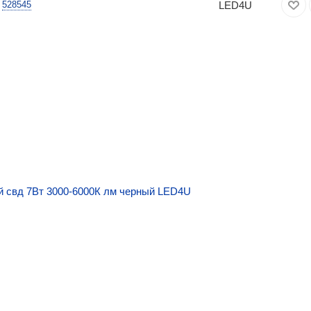
LED4U
528545