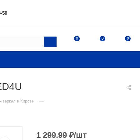
8-50
0
0
0
LED4U
—
и зеркал в Кирове
1 299.99
₽
/шт