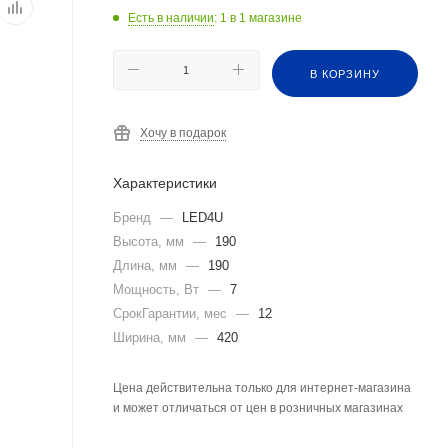
Есть в наличии
: 1
в 1 магазине
В КОРЗИНУ
Хочу в подарок
Характеристики
Бренд
—
LED4U
Высота, мм
—
190
Длина, мм
—
190
Мощность, Вт
—
7
СрокГарантии, мес
—
12
Ширина, мм
—
420
Цена действительна только для интернет-магазина
и может отличаться от цен в розничных магазинах