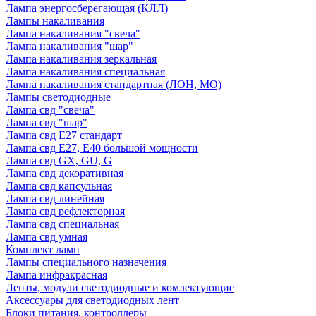
Лампа энергосберегающая (КЛЛ)
Лампы накаливания
Лампа накаливания "свеча"
Лампа накаливания "шар"
Лампа накаливания зеркальная
Лампа накаливания специальная
Лампа накаливания стандартная (ЛОН, МО)
Лампы светодиодные
Лампа свд "свеча"
Лампа свд "шар"
Лампа свд E27 стандарт
Лампа свд E27, Е40 большой мощности
Лампа свд GX, GU, G
Лампа свд декоративная
Лампа свд капсульная
Лампа свд линейная
Лампа свд рефлекторная
Лампа свд специальная
Лампа свд умная
Комплект ламп
Лампы специального назначения
Лампа инфракрасная
Ленты, модули светодиодные и комлектующие
Аксессуары для светодиодных лент
Блоки питания, контроллеры