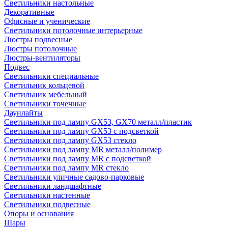
Светильники настольные
Декоративные
Офисные и ученические
Светильники потолочные интерьерные
Люстры подвесные
Люстры потолочные
Люстры-вентиляторы
Подвес
Светильники специальные
Светильник кольцевой
Светильник мебельный
Светильники точечные
Даунлайты
Светильники под лампу GX53, GX70 металл/пластик
Светильники под лампу GX53 с подсветкой
Светильники под лампу GX53 стекло
Светильники под лампу MR металл/полимер
Светильники под лампу MR с подсветкой
Светильники под лампу MR стекло
Светильники уличные садово-парковые
Светильники ландшафтные
Светильники настенные
Светильники подвесные
Опоры и основания
Шары