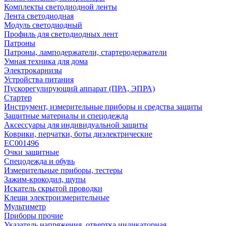
Комплекты светодиодной ленты
Лента светодиодная
Модуль светодиодный
Профиль для светодиодных лент
Патроны
Патроны, ламподержатели, стартеродержатели
Умная техника для дома
Электрокарнизы
Устройства питания
Пускорегулирующий аппарат (ПРА, ЭПРА)
Стартер
Инструмент, измерительные приборы и средства защиты
Защитные материалы и спецодежда
Аксессуары для индивидуальной защиты
Коврики, перчатки, боты диэлектрические
EC001496
Очки защитные
Спецодежда и обувь
Измерительные приборы, тестеры
Зажим-крокодил, щупы
Искатель скрытой проводки
Клещи электроизмерительные
Мультиметр
Приборы прочие
Указатель напряжения, отвертка индикаторная