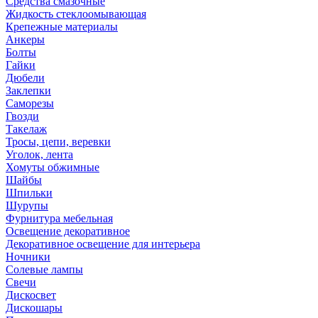
Средства смазочные
Жидкость стеклоомывающая
Крепежные материалы
Анкеры
Болты
Гайки
Дюбели
Заклепки
Саморезы
Гвозди
Такелаж
Тросы, цепи, веревки
Уголок, лента
Хомуты обжимные
Шайбы
Шпильки
Шурупы
Фурнитура мебельная
Освещение декоративное
Декоративное освещение для интерьера
Ночники
Солевые лампы
Свечи
Дискосвет
Дискошары