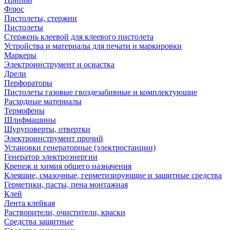
Флюс
Пистолеты, стержни
Пистолеты
Стержень клеевой для клеевого пистолета
Устройства и материалы для печати и маркировки
Маркеры
Электроинструмент и оснастка
Дрели
Перфораторы
Пистолеты газовые гвоздезабивные и комплектующие
Расходные материалы
Термофены
Шлифмашины
Шуруповерты, отвертки
Электроинструмент прочий
Установки генераторные (электростанции)
Генератор электроэнергии
Крепеж и химия общего назначения
Клеящие, смазочные, герметизирующие и защитные средства
Герметики, пасты, пена монтажная
Клей
Лента клейкая
Растворители, очистители, краски
Средства защитные