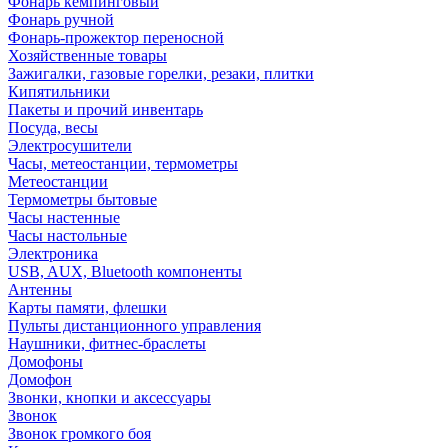
Фонарь кемпинговый
Фонарь ручной
Фонарь-прожектор переносной
Хозяйственные товары
Зажигалки, газовые горелки, резаки, плитки
Кипятильники
Пакеты и прочий инвентарь
Посуда, весы
Электросушители
Часы, метеостанции, термометры
Метеостанции
Термометры бытовые
Часы настенные
Часы настольные
Электроника
USB, AUX, Bluetooth компоненты
Антенны
Карты памяти, флешки
Пульты дистанционного управления
Наушники, фитнес-браслеты
Домофоны
Домофон
Звонки, кнопки и аксессуары
Звонок
Звонок громкого боя