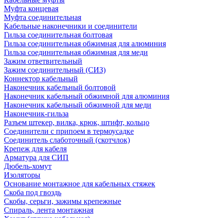
Муфта концевая
Муфта соединительная
Кабельные наконечники и соединители
Гильза соединительная болтовая
Гильза соединительная обжимная для алюминия
Гильза соединительная обжимная для меди
Зажим ответвительный
Зажим соединительный (СИЗ)
Коннектор кабельный
Наконечник кабельный болтовой
Наконечник кабельный обжимной для алюминия
Наконечник кабельный обжимной для меди
Наконечник-гильза
Разъем штекер, вилка, крюк, штифт, кольцо
Соединители с припоем в термоусадке
Соединитель слаботочный (скотчлок)
Крепеж для кабеля
Арматура для СИП
Дюбель-хомут
Изоляторы
Основание монтажное для кабельных стяжек
Скоба под гвоздь
Скобы, серьги, зажимы крепежные
Спираль, лента монтажная