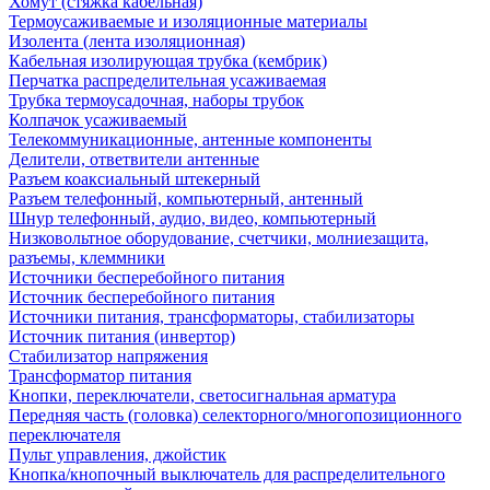
Хомут (стяжка кабельная)
Термоусаживаемые и изоляционные материалы
Изолента (лента изоляционная)
Кабельная изолирующая трубка (кембрик)
Перчатка распределительная усаживаемая
Трубка термоусадочная, наборы трубок
Колпачок усаживаемый
Телекоммуникационные, антенные компоненты
Делители, ответвители антенные
Разъем коаксиальный штекерный
Разъем телефонный, компьютерный, антенный
Шнур телефонный, аудио, видео, компьютерный
Низковольтное оборудование, счетчики, молниезащита,
разъемы, клеммники
Источники бесперебойного питания
Источник бесперебойного питания
Источники питания, трансформаторы, стабилизаторы
Источник питания (инвертор)
Стабилизатор напряжения
Трансформатор питания
Кнопки, переключатели, светосигнальная арматура
Передняя часть (головка) селекторного/многопозиционного
переключателя
Пульт управления, джойстик
Кнопка/кнопочный выключатель для распределительного