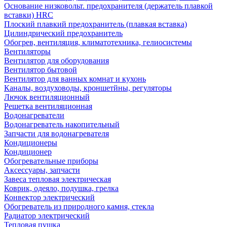
Основание низковольт. предохранителя (держатель плавкой
вставки) HRC
Плоский плавкий предохранитель (плавкая вставка)
Цилиндрический предохранитель
Обогрев, вентиляция, климатотехника, гелиосистемы
Вентиляторы
Вентилятор для оборудования
Вентилятор бытовой
Вентилятор для ванных комнат и кухонь
Каналы, воздуховоды, кроншетйны, регуляторы
Лючок вентиляционный
Решетка вентиляционная
Водонагреватели
Водонагреватель накопительный
Запчасти для водонагревателя
Кондиционеры
Кондиционер
Обогревательные приборы
Аксессуары, запчасти
Завеса тепловая электрическая
Коврик, одеяло, подушка, грелка
Конвектор электрический
Обогреватель из природного камня, стекла
Радиатор электрический
Тепловая пушка