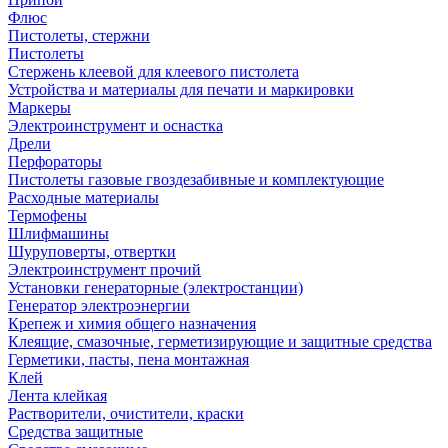
Флюс
Пистолеты, стержни
Пистолеты
Стержень клеевой для клеевого пистолета
Устройства и материалы для печати и маркировки
Маркеры
Электроинструмент и оснастка
Дрели
Перфораторы
Пистолеты газовые гвоздезабивные и комплектующие
Расходные материалы
Термофены
Шлифмашины
Шуруповерты, отвертки
Электроинструмент прочий
Установки генераторные (электростанции)
Генератор электроэнергии
Крепеж и химия общего назначения
Клеящие, смазочные, герметизирующие и защитные средства
Герметики, пасты, пена монтажная
Клей
Лента клейкая
Растворители, очистители, краски
Средства защитные