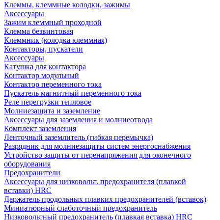
Клеммы, клеммные колодки, зажимы
Аксессуары
Зажим клеммный проходной
Клемма безвинтовая
Клеммник (колодка клеммная)
Контакторы, пускатели
Аксессуары
Катушка для контактора
Контактор модульный
Контактор переменного тока
Пускатель магнитный переменного тока
Реле перегрузки тепловое
Молниезащита и заземление
Аксессуары для заземления и молниеотвода
Комплект заземления
Ленточный заземлитель (гибкая перемычка)
Разрядник для молниезащиты систем энергоснабжения
Устройство защиты от перенапряжения для оконечного
оборудования
Предохранители
Аксессуары для низковольт. предохранителя (плавкой
вставки) HRC
Держатель продольных плавких предохранителей (вставок)
Миниатюрный слаботочный предохранитель
Низковольтный предохранитель (плавкая вставка) HRC