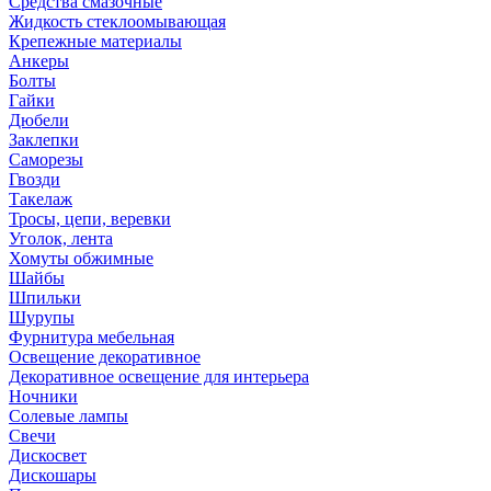
Средства смазочные
Жидкость стеклоомывающая
Крепежные материалы
Анкеры
Болты
Гайки
Дюбели
Заклепки
Саморезы
Гвозди
Такелаж
Тросы, цепи, веревки
Уголок, лента
Хомуты обжимные
Шайбы
Шпильки
Шурупы
Фурнитура мебельная
Освещение декоративное
Декоративное освещение для интерьера
Ночники
Солевые лампы
Свечи
Дискосвет
Дискошары