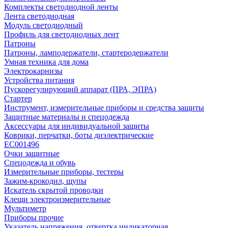
Комплекты светодиодной ленты
Лента светодиодная
Модуль светодиодный
Профиль для светодиодных лент
Патроны
Патроны, ламподержатели, стартеродержатели
Умная техника для дома
Электрокарнизы
Устройства питания
Пускорегулирующий аппарат (ПРА, ЭПРА)
Стартер
Инструмент, измерительные приборы и средства защиты
Защитные материалы и спецодежда
Аксессуары для индивидуальной защиты
Коврики, перчатки, боты диэлектрические
EC001496
Очки защитные
Спецодежда и обувь
Измерительные приборы, тестеры
Зажим-крокодил, щупы
Искатель скрытой проводки
Клещи электроизмерительные
Мультиметр
Приборы прочие
Указатель напряжения, отвертка индикаторная