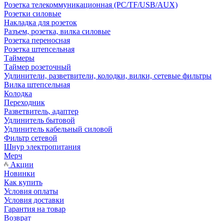
Розетка телекоммуникационная (PC/TF/USB/AUX)
Розетки силовые
Накладка для розеток
Разъем, розетка, вилка силовые
Розетка переносная
Розетка штепсельная
Таймеры
Таймер розеточный
Удлинители, разветвители, колодки, вилки, сетевые фильтры
Вилка штепсельная
Колодка
Переходник
Разветвитель, адаптер
Удлинитель бытовой
Удлинитель кабельный силовой
Фильтр сетевой
Шнур электропитания
Мерч
Акции
Новинки
Как купить
Условия оплаты
Условия доставки
Гарантия на товар
Возврат