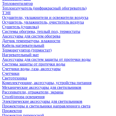
Тепловентилятор
Теплоизлучатель (инфракрасный обогреватель)
ТЭН
Осушители, увлажнители и освежители воздуха
Осушитель, увлажнитель, очиститель воздуха
Сушитель (сушилка)
Системы обогрева, теплый пол, термостаты
Аксессуары для систем обогрева
Датчик температуры, влажности
Кабель нагревательный
Терморегулятор (термостат)
Нагревательный мат
Аксессуары для систем защиты от протечки воды
Системы защиты от протечки воды
Счетчики воды, газа, аксессуары
Счетчики
Светотехника
Комплектующие, аксессуары, устройства питания
Механические аксессуары для светильников
Рассеиватели, отражатели, экраны
Столб/опора освещения
Электрические аксессуары для светильников
Прожекторы и светильники направленного света
Прожектор
Прожектор переносной