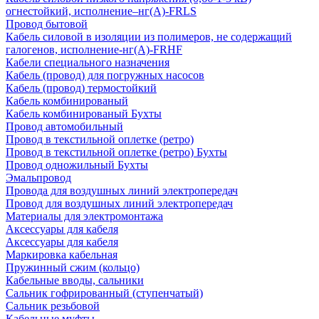
огнестойкий, исполнение–нг(А)-FRLS
Провод бытовой
Кабель силовой в изоляции из полимеров, не содержащий
галогенов, исполнение-нг(А)-FRHF
Кабели специального назначения
Кабель (провод) для погружных насосов
Кабель (провод) термостойкий
Кабель комбинированый
Кабель комбинированый Бухты
Провод автомобильный
Провод в текстильной оплетке (ретро)
Провод в текстильной оплетке (ретро) Бухты
Провод одножильный Бухты
Эмальпровод
Провода для воздушных линий электропередач
Провод для воздушных линий электропередач
Материалы для электромонтажа
Аксессуары для кабеля
Аксессуары для кабеля
Маркировка кабельная
Пружинный сжим (кольцо)
Кабельные вводы, сальники
Сальник гофрированный (ступенчатый)
Сальник резьбовой
Кабельные муфты