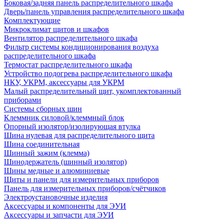
Боковая/задняя панель распределительного шкафа
Дверь/панель управления распределительного шкафа
Комплектующие
Микроклимат щитов и шкафов
Вентилятор распределительного шкафа
Фильтр системы кондиционирования воздуха
распределительного шкафа
Термостат распределительного шкафа
Устройство подогрева распределительного шкафа
НКУ, УКРМ, аксессуары для УКРМ
Малый распределительный щит, укомплектованный
приборами
Системы сборных шин
Клеммник силовой/клеммный блок
Опорный изолятор/изолирующая втулка
Шина нулевая для распределительного щита
Шина соединительная
Шинный зажим (клемма)
Шинодержатель (шинный изолятор)
Шины медные и алюминиевые
Щиты и панели для измерительных приборов
Панель для измерительных приборов/счётчиков
Электроустановочные изделия
Аксессуары и компоненты для ЭУИ
Аксессуары и запчасти для ЭУИ