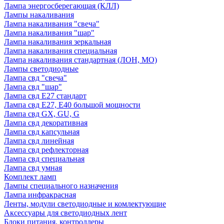
Лампа энергосберегающая (КЛЛ)
Лампы накаливания
Лампа накаливания "свеча"
Лампа накаливания "шар"
Лампа накаливания зеркальная
Лампа накаливания специальная
Лампа накаливания стандартная (ЛОН, МО)
Лампы светодиодные
Лампа свд "свеча"
Лампа свд "шар"
Лампа свд E27 стандарт
Лампа свд E27, Е40 большой мощности
Лампа свд GX, GU, G
Лампа свд декоративная
Лампа свд капсульная
Лампа свд линейная
Лампа свд рефлекторная
Лампа свд специальная
Лампа свд умная
Комплект ламп
Лампы специального назначения
Лампа инфракрасная
Ленты, модули светодиодные и комлектующие
Аксессуары для светодиодных лент
Блоки питания, контроллеры