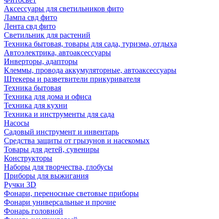
Аксессуары для светильников фито
Лампа свд фито
Лента свд фито
Светильник для растений
Техника бытовая, товары для сада, туризма, отдыха
Автоэлектрика, автоаксессуары
Инверторы, адапторы
Клеммы, провода аккумуляторные, автоаксессуары
Штекеры и разветвители прикуривателя
Техника бытовая
Техника для дома и офиса
Техника для кухни
Техника и инструменты для сада
Насосы
Садовый инструмент и инвентарь
Средства защиты от грызунов и насекомых
Товары для детей, сувениры
Конструкторы
Наборы для творчества, глобусы
Приборы для выжигания
Ручки 3D
Фонари, переносные световые приборы
Фонари универсальные и прочие
Фонарь головной