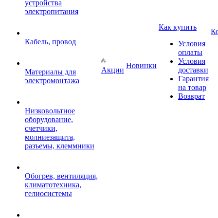
устройства
электропитания
Как купить
К
Кабель, провод
Условия
оплаты
Условия
Новинки
Акции
доставки
Материалы для
Гарантия
электромонтажа
на товар
Возврат
Низковольтное
оборудование,
счетчики,
молниезащита,
разъемы, клеммники
Обогрев, вентиляция,
климатотехника,
гелиосистемы