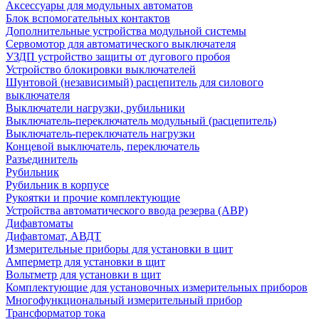
Аксессуары для модульных автоматов
Блок вспомогательных контактов
Дополнительные устройства модульной системы
Сервомотор для автоматического выключателя
УЗДП устройство защиты от дугового пробоя
Устройство блокировки выключателей
Шунтовой (независимый) расцепитель для силового
выключателя
Выключатели нагрузки, рубильники
Выключатель-переключатель модульный (расцепитель)
Выключатель-переключатель нагрузки
Концевой выключатель, переключатель
Разъединитель
Рубильник
Рубильник в корпусе
Рукоятки и прочие комплектующие
Устройства автоматического ввода резерва (АВР)
Дифавтоматы
Дифавтомат, АВДТ
Измерительные приборы для установки в щит
Амперметр для установки в щит
Вольтметр для установки в щит
Комплектующие для установочных измерительных приборов
Многофункциональный измерительный прибор
Трансформатор тока