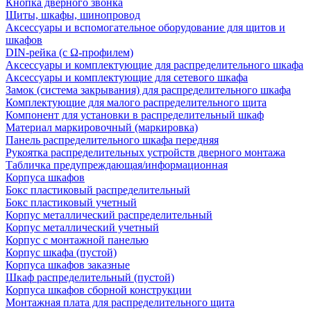
Кнопка дверного звонка
Щиты, шкафы, шинопровод
Аксессуары и вспомогательное оборудование для щитов и
шкафов
DIN-рейка (с Ω-профилем)
Аксессуары и комплектующие для распределительного шкафа
Аксессуары и комплектующие для сетевого шкафа
Замок (система закрывания) для распределительного шкафа
Комплектующие для малого распределительного щита
Компонент для установки в распределительный шкаф
Материал маркировочный (маркировка)
Панель распределительного шкафа передняя
Рукоятка распределительных устройств дверного монтажа
Табличка предупреждающая/информационная
Корпуса шкафов
Бокс пластиковый распределительный
Бокс пластиковый учетный
Корпус металлический распределительный
Корпус металлический учетный
Корпус с монтажной панелью
Корпус шкафа (пустой)
Корпуса шкафов заказные
Шкаф распределительный (пустой)
Корпуса шкафов сборной конструкции
Монтажная плата для распределительного щита