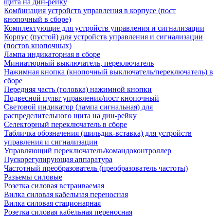
щита на дин-рейку
Комбинация устройств управления в корпусе (пост
кнопочный в сборе)
Комплектующие для устройств управления и сигнализации
Корпус (пустой) для устройств управления и сигнализации
(постов кнопочных)
Лампа индикаторная в сборе
Миниатюрный выключатель, переключатель
Нажимная кнопка (кнопочный выключатель/переключатель) в
сборе
Передняя часть (головка) нажимной кнопки
Подвесной пульт управления/пост кнопочный
Световой индикатор (лампа сигнальная) для
распределительного щита на дин-рейку
Селекторный переключатель в сборе
Табличка обозначения (шильдик-вставка) для устройств
управления и сигнализации
Управляющий переключатель/командоконтроллер
Пускорегулирующая аппаратура
Частотный преобразователь (преобразователь частоты)
Разъемы силовые
Розетка силовая встраиваемая
Вилка силовая кабельная переносная
Вилка силовая стационарная
Розетка силовая кабельная переносная