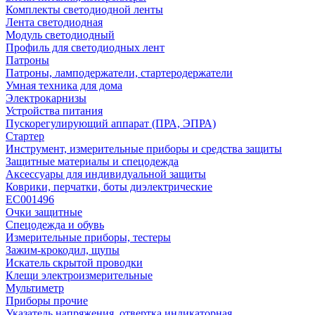
Комплекты светодиодной ленты
Лента светодиодная
Модуль светодиодный
Профиль для светодиодных лент
Патроны
Патроны, ламподержатели, стартеродержатели
Умная техника для дома
Электрокарнизы
Устройства питания
Пускорегулирующий аппарат (ПРА, ЭПРА)
Стартер
Инструмент, измерительные приборы и средства защиты
Защитные материалы и спецодежда
Аксессуары для индивидуальной защиты
Коврики, перчатки, боты диэлектрические
EC001496
Очки защитные
Спецодежда и обувь
Измерительные приборы, тестеры
Зажим-крокодил, щупы
Искатель скрытой проводки
Клещи электроизмерительные
Мультиметр
Приборы прочие
Указатель напряжения, отвертка индикаторная