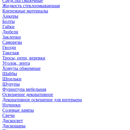
Средства смазочные
Жидкость стеклоомывающая
Крепежные материалы
Анкеры
Болты
Гайки
Дюбели
Заклепки
Саморезы
Гвозди
Такелаж
Тросы, цепи, веревки
Уголок, лента
Хомуты обжимные
Шайбы
Шпильки
Шурупы
Фурнитура мебельная
Освещение декоративное
Декоративное освещение для интерьера
Ночники
Солевые лампы
Свечи
Дискосвет
Дискошары