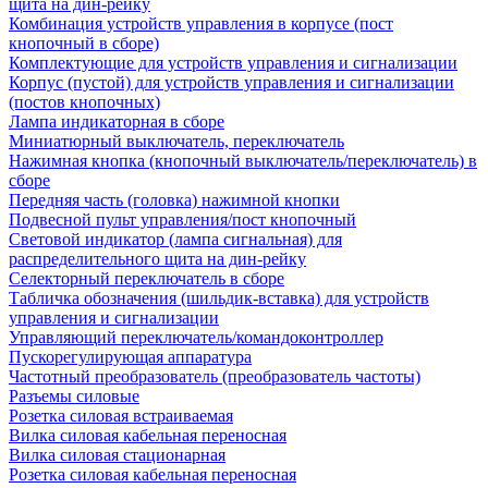
щита на дин-рейку
Комбинация устройств управления в корпусе (пост
кнопочный в сборе)
Комплектующие для устройств управления и сигнализации
Корпус (пустой) для устройств управления и сигнализации
(постов кнопочных)
Лампа индикаторная в сборе
Миниатюрный выключатель, переключатель
Нажимная кнопка (кнопочный выключатель/переключатель) в
сборе
Передняя часть (головка) нажимной кнопки
Подвесной пульт управления/пост кнопочный
Световой индикатор (лампа сигнальная) для
распределительного щита на дин-рейку
Селекторный переключатель в сборе
Табличка обозначения (шильдик-вставка) для устройств
управления и сигнализации
Управляющий переключатель/командоконтроллер
Пускорегулирующая аппаратура
Частотный преобразователь (преобразователь частоты)
Разъемы силовые
Розетка силовая встраиваемая
Вилка силовая кабельная переносная
Вилка силовая стационарная
Розетка силовая кабельная переносная