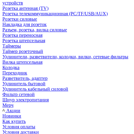
устройств
Розетка антенная (TV)
Розетка телекоммуникационная (PC/TF/USB/AUX)
Розетки силовые
Накладка для розеток
Разъем, розетка, вилка силовые
Розетка переносная
Розетка штепсельная
Таймеры
Таймер розеточный
Удлинители, разветвители, колодки, вилки, сетевые фильтры
Вилка штепсельная
Колодка
Переходник
Разветвитель, адаптер
Удлинитель бытовой
Удлинитель кабельный силовой
Фильтр сетевой
Шнур электропитания
Мерч
Акции
Новинки
Как купить
Условия оплаты
Условия доставки