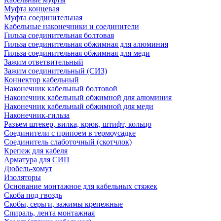
Муфта концевая
Муфта соединительная
Кабельные наконечники и соединители
Гильза соединительная болтовая
Гильза соединительная обжимная для алюминия
Гильза соединительная обжимная для меди
Зажим ответвительный
Зажим соединительный (СИЗ)
Коннектор кабельный
Наконечник кабельный болтовой
Наконечник кабельный обжимной для алюминия
Наконечник кабельный обжимной для меди
Наконечник-гильза
Разъем штекер, вилка, крюк, штифт, кольцо
Соединители с припоем в термоусадке
Соединитель слаботочный (скотчлок)
Крепеж для кабеля
Арматура для СИП
Дюбель-хомут
Изоляторы
Основание монтажное для кабельных стяжек
Скоба под гвоздь
Скобы, серьги, зажимы крепежные
Спираль, лента монтажная