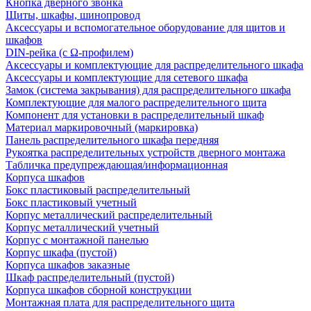
Кнопка дверного звонка
Щиты, шкафы, шинопровод
Аксессуары и вспомогательное оборудование для щитов и
шкафов
DIN-рейка (с Ω-профилем)
Аксессуары и комплектующие для распределительного шкафа
Аксессуары и комплектующие для сетевого шкафа
Замок (система закрывания) для распределительного шкафа
Комплектующие для малого распределительного щита
Компонент для установки в распределительный шкаф
Материал маркировочный (маркировка)
Панель распределительного шкафа передняя
Рукоятка распределительных устройств дверного монтажа
Табличка предупреждающая/информационная
Корпуса шкафов
Бокс пластиковый распределительный
Бокс пластиковый учетный
Корпус металлический распределительный
Корпус металлический учетный
Корпус с монтажной панелью
Корпус шкафа (пустой)
Корпуса шкафов заказные
Шкаф распределительный (пустой)
Корпуса шкафов сборной конструкции
Монтажная плата для распределительного щита