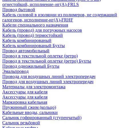
огнестойкий, исполнение–нг(А)-FRLS
Провод бытовой
Кабель силовой в изоляции из полимеров, не содержащий
галогенов, исполнение-нг(А)-FRHF
Кабели специального назначения
Кабель (провод) для погружных насосов
Кабель (провод) термостойкий
Кабель комбинированый
Кабель комбинированый Бухты
Провод автомобильный
Провод в текстильной оплетке (ретро)
Провод в текстильной оплетке (ретро) Бухты
Провод одножильный Бухты
Эмальпровод
Провода для воздушных линий электропередач
Провод для воздушных линий электропередач
Материалы для электромонтажа
Аксессуары для кабеля
Аксессуары для кабеля
Маркировка кабельная
Пружинный сжим (кольцо)
Кабельные вводы, сальники
Сальник гофрированный (ступенчатый)
Сальник резьбовой
Кабельные муфты