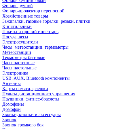
Фонарь кемпинговый
Фонарь ручной
Фонарь-прожектор переносной
Хозяйственные товары
Зажигалки, газовые горелки, резаки, плитки
Кипятильники
Пакеты и прочий инвентарь
Посуда, весы
Электросушители
Часы, метеостанции, термометры
Метеостанции
Термометры бытовые
Часы настенные
Часы настольные
Электроника
USB, AUX, Bluetooth компоненты
Антенны
Карты памяти, флешки
Пульты дистанционного управления
Наушники, фитнес-браслеты
Домофоны
Домофон
Звонки, кнопки и аксессуары
Звонок
Звонок громкого боя