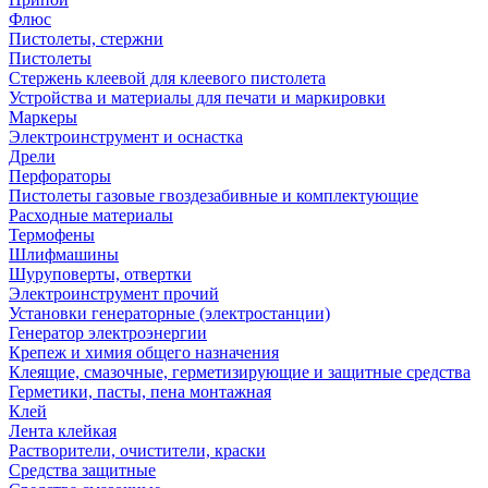
Флюс
Пистолеты, стержни
Пистолеты
Стержень клеевой для клеевого пистолета
Устройства и материалы для печати и маркировки
Маркеры
Электроинструмент и оснастка
Дрели
Перфораторы
Пистолеты газовые гвоздезабивные и комплектующие
Расходные материалы
Термофены
Шлифмашины
Шуруповерты, отвертки
Электроинструмент прочий
Установки генераторные (электростанции)
Генератор электроэнергии
Крепеж и химия общего назначения
Клеящие, смазочные, герметизирующие и защитные средства
Герметики, пасты, пена монтажная
Клей
Лента клейкая
Растворители, очистители, краски
Средства защитные