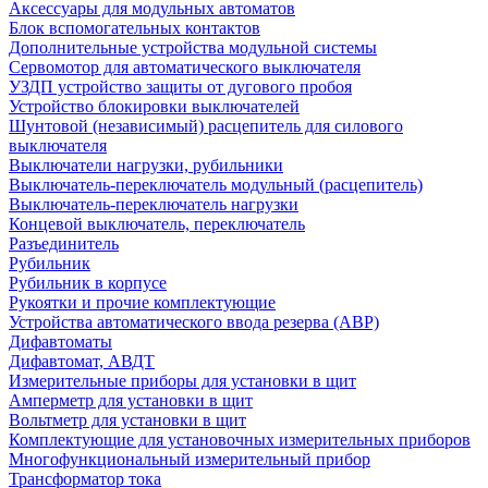
Аксессуары для модульных автоматов
Блок вспомогательных контактов
Дополнительные устройства модульной системы
Сервомотор для автоматического выключателя
УЗДП устройство защиты от дугового пробоя
Устройство блокировки выключателей
Шунтовой (независимый) расцепитель для силового
выключателя
Выключатели нагрузки, рубильники
Выключатель-переключатель модульный (расцепитель)
Выключатель-переключатель нагрузки
Концевой выключатель, переключатель
Разъединитель
Рубильник
Рубильник в корпусе
Рукоятки и прочие комплектующие
Устройства автоматического ввода резерва (АВР)
Дифавтоматы
Дифавтомат, АВДТ
Измерительные приборы для установки в щит
Амперметр для установки в щит
Вольтметр для установки в щит
Комплектующие для установочных измерительных приборов
Многофункциональный измерительный прибор
Трансформатор тока