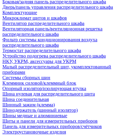
Боковая/задняя панель распределительного шкафа
Дверь/панель управления распределительного шкафа
Комплектующие
Микроклимат щитов и шкафов
Вентилятор распределительного шкафа
Вентиляторная панель/вентиляционная решетка
распределительного шкафа
Фильтр системы кондиционирования воздуха
распределительного шкафа
Термостат распределительного шкафа
Устройство подогрева распределительного шкафа
НКУ, УКРМ, аксессуары для УКРМ
Малый распределительный щит, укомплектованный
приборами
Системы сборных шин
Клеммник силовой/клеммный блок
Опорный изолятор/изолирующая втулка
Шина нулевая для распределительного щита
Шина соединительная
Шинный зажим (клемма)
Шинодержатель (шинный изолятор)
Шины медные и алюминиевые
Щиты и панели для измерительных приборов
Панель для измерительных приборов/счётчиков
Электроустановочные изделия