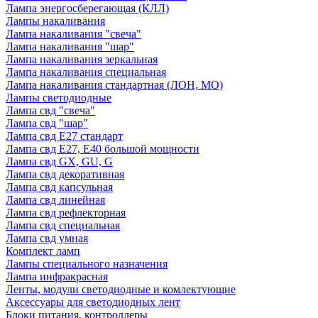
Лампа энергосберегающая (КЛЛ)
Лампы накаливания
Лампа накаливания "свеча"
Лампа накаливания "шар"
Лампа накаливания зеркальная
Лампа накаливания специальная
Лампа накаливания стандартная (ЛОН, МО)
Лампы светодиодные
Лампа свд "свеча"
Лампа свд "шар"
Лампа свд E27 стандарт
Лампа свд E27, Е40 большой мощности
Лампа свд GX, GU, G
Лампа свд декоративная
Лампа свд капсульная
Лампа свд линейная
Лампа свд рефлекторная
Лампа свд специальная
Лампа свд умная
Комплект ламп
Лампы специального назначения
Лампа инфракрасная
Ленты, модули светодиодные и комлектующие
Аксессуары для светодиодных лент
Блоки питания, контроллеры