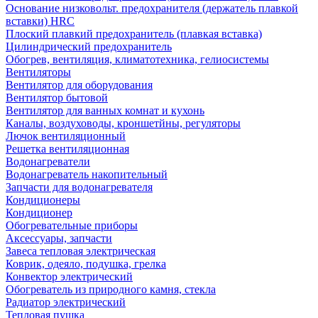
Основание низковольт. предохранителя (держатель плавкой
вставки) HRC
Плоский плавкий предохранитель (плавкая вставка)
Цилиндрический предохранитель
Обогрев, вентиляция, климатотехника, гелиосистемы
Вентиляторы
Вентилятор для оборудования
Вентилятор бытовой
Вентилятор для ванных комнат и кухонь
Каналы, воздуховоды, кроншетйны, регуляторы
Лючок вентиляционный
Решетка вентиляционная
Водонагреватели
Водонагреватель накопительный
Запчасти для водонагревателя
Кондиционеры
Кондиционер
Обогревательные приборы
Аксессуары, запчасти
Завеса тепловая электрическая
Коврик, одеяло, подушка, грелка
Конвектор электрический
Обогреватель из природного камня, стекла
Радиатор электрический
Тепловая пушка