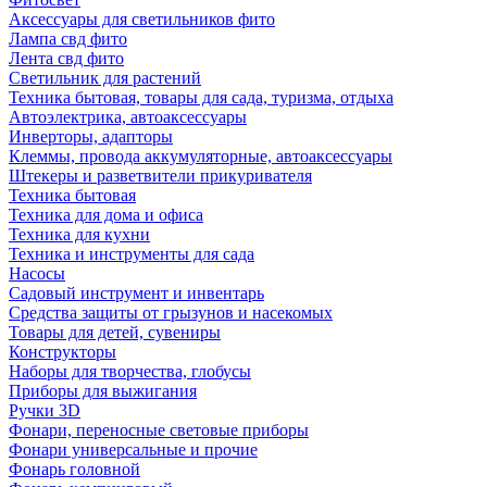
Аксессуары для светильников фито
Лампа свд фито
Лента свд фито
Светильник для растений
Техника бытовая, товары для сада, туризма, отдыха
Автоэлектрика, автоаксессуары
Инверторы, адапторы
Клеммы, провода аккумуляторные, автоаксессуары
Штекеры и разветвители прикуривателя
Техника бытовая
Техника для дома и офиса
Техника для кухни
Техника и инструменты для сада
Насосы
Садовый инструмент и инвентарь
Средства защиты от грызунов и насекомых
Товары для детей, сувениры
Конструкторы
Наборы для творчества, глобусы
Приборы для выжигания
Ручки 3D
Фонари, переносные световые приборы
Фонари универсальные и прочие
Фонарь головной