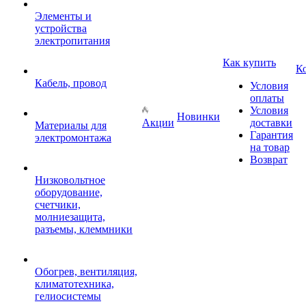
Элементы и
устройства
электропитания
Как купить
К
Кабель, провод
Условия
оплаты
Условия
Новинки
Акции
доставки
Материалы для
Гарантия
электромонтажа
на товар
Возврат
Низковольтное
оборудование,
счетчики,
молниезащита,
разъемы, клеммники
Обогрев, вентиляция,
климатотехника,
гелиосистемы