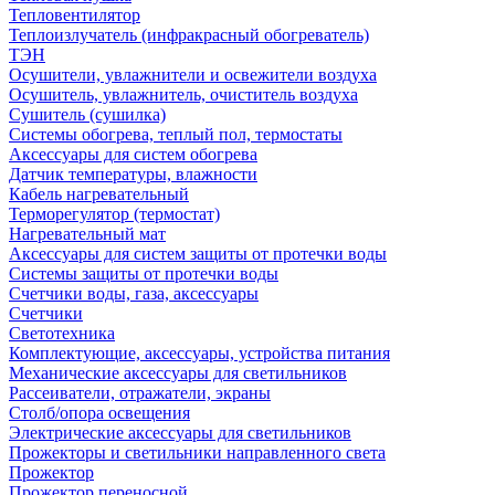
Тепловентилятор
Теплоизлучатель (инфракрасный обогреватель)
ТЭН
Осушители, увлажнители и освежители воздуха
Осушитель, увлажнитель, очиститель воздуха
Сушитель (сушилка)
Системы обогрева, теплый пол, термостаты
Аксессуары для систем обогрева
Датчик температуры, влажности
Кабель нагревательный
Терморегулятор (термостат)
Нагревательный мат
Аксессуары для систем защиты от протечки воды
Системы защиты от протечки воды
Счетчики воды, газа, аксессуары
Счетчики
Светотехника
Комплектующие, аксессуары, устройства питания
Механические аксессуары для светильников
Рассеиватели, отражатели, экраны
Столб/опора освещения
Электрические аксессуары для светильников
Прожекторы и светильники направленного света
Прожектор
Прожектор переносной