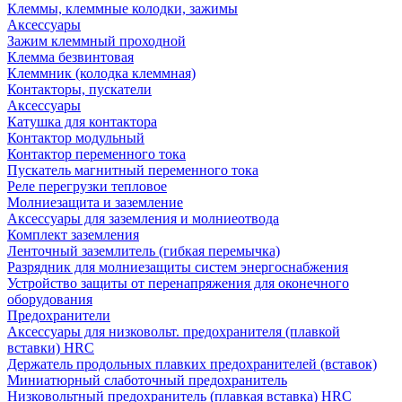
Клеммы, клеммные колодки, зажимы
Аксессуары
Зажим клеммный проходной
Клемма безвинтовая
Клеммник (колодка клеммная)
Контакторы, пускатели
Аксессуары
Катушка для контактора
Контактор модульный
Контактор переменного тока
Пускатель магнитный переменного тока
Реле перегрузки тепловое
Молниезащита и заземление
Аксессуары для заземления и молниеотвода
Комплект заземления
Ленточный заземлитель (гибкая перемычка)
Разрядник для молниезащиты систем энергоснабжения
Устройство защиты от перенапряжения для оконечного
оборудования
Предохранители
Аксессуары для низковольт. предохранителя (плавкой
вставки) HRC
Держатель продольных плавких предохранителей (вставок)
Миниатюрный слаботочный предохранитель
Низковольтный предохранитель (плавкая вставка) HRC