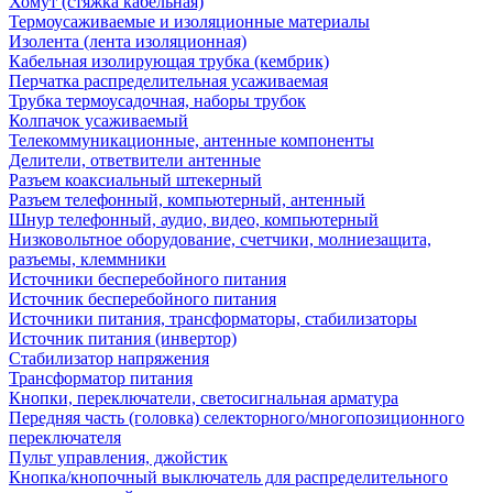
Хомут (стяжка кабельная)
Термоусаживаемые и изоляционные материалы
Изолента (лента изоляционная)
Кабельная изолирующая трубка (кембрик)
Перчатка распределительная усаживаемая
Трубка термоусадочная, наборы трубок
Колпачок усаживаемый
Телекоммуникационные, антенные компоненты
Делители, ответвители антенные
Разъем коаксиальный штекерный
Разъем телефонный, компьютерный, антенный
Шнур телефонный, аудио, видео, компьютерный
Низковольтное оборудование, счетчики, молниезащита,
разъемы, клеммники
Источники бесперебойного питания
Источник бесперебойного питания
Источники питания, трансформаторы, стабилизаторы
Источник питания (инвертор)
Стабилизатор напряжения
Трансформатор питания
Кнопки, переключатели, светосигнальная арматура
Передняя часть (головка) селекторного/многопозиционного
переключателя
Пульт управления, джойстик
Кнопка/кнопочный выключатель для распределительного