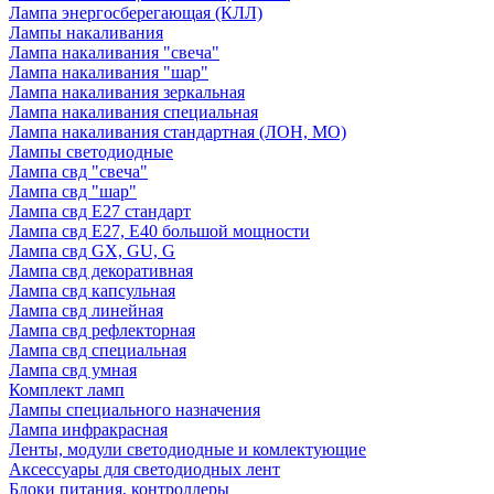
Лампа энергосберегающая (КЛЛ)
Лампы накаливания
Лампа накаливания "свеча"
Лампа накаливания "шар"
Лампа накаливания зеркальная
Лампа накаливания специальная
Лампа накаливания стандартная (ЛОН, МО)
Лампы светодиодные
Лампа свд "свеча"
Лампа свд "шар"
Лампа свд E27 стандарт
Лампа свд E27, Е40 большой мощности
Лампа свд GX, GU, G
Лампа свд декоративная
Лампа свд капсульная
Лампа свд линейная
Лампа свд рефлекторная
Лампа свд специальная
Лампа свд умная
Комплект ламп
Лампы специального назначения
Лампа инфракрасная
Ленты, модули светодиодные и комлектующие
Аксессуары для светодиодных лент
Блоки питания, контроллеры