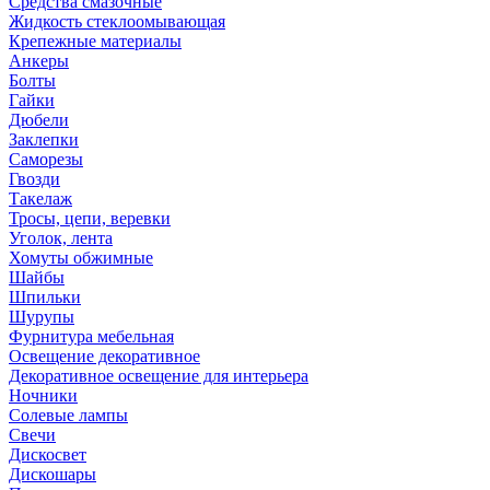
Средства смазочные
Жидкость стеклоомывающая
Крепежные материалы
Анкеры
Болты
Гайки
Дюбели
Заклепки
Саморезы
Гвозди
Такелаж
Тросы, цепи, веревки
Уголок, лента
Хомуты обжимные
Шайбы
Шпильки
Шурупы
Фурнитура мебельная
Освещение декоративное
Декоративное освещение для интерьера
Ночники
Солевые лампы
Свечи
Дискосвет
Дискошары