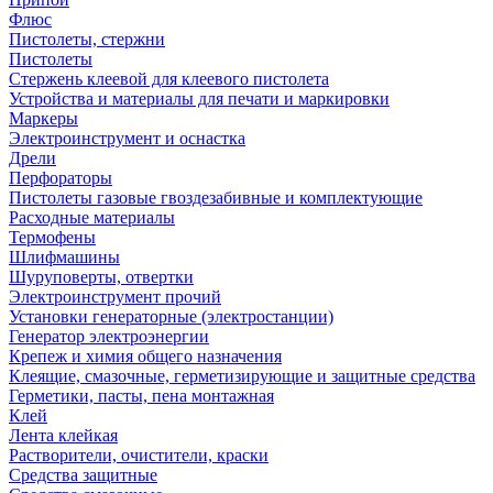
Флюс
Пистолеты, стержни
Пистолеты
Стержень клеевой для клеевого пистолета
Устройства и материалы для печати и маркировки
Маркеры
Электроинструмент и оснастка
Дрели
Перфораторы
Пистолеты газовые гвоздезабивные и комплектующие
Расходные материалы
Термофены
Шлифмашины
Шуруповерты, отвертки
Электроинструмент прочий
Установки генераторные (электростанции)
Генератор электроэнергии
Крепеж и химия общего назначения
Клеящие, смазочные, герметизирующие и защитные средства
Герметики, пасты, пена монтажная
Клей
Лента клейкая
Растворители, очистители, краски
Средства защитные