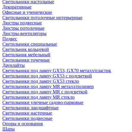
Светильники настольные
Декоративные
Офисные и ученические
Светильники потолочные интерьерные
Люстры подвесные
Люстры потолочные
Люстры-вентиляторы
Подвес
Светильники специальные
Светильник кольцевой
Светильник мебельный
Светильники точечные
Даунлайты
Светильники под лампу GX53, GX70 металл/пластик
Светильники под лампу GX53 с подсветкой
Светильники под лампу GX53 стекло
Светильники под лампу MR металл/полимер
Светильники под лампу MR с подсветкой
Светильники под лампу MR стекло
Светильники уличные садово-парковые
Светильники ландшафтные
Светильники настенные
Светильники подвесные
Опоры и основания
Шары