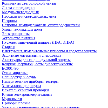
Комплекты светодиодной ленты
Лента светодиодная
Модуль светодиодный
Профиль для светодиодных лент
Патроны
Патроны, ламподержатели, стартеродержатели
Умная техника для дома
Электрокарнизы
Устройства питания
Пускорегулирующий аппарат (ПРА, ЭПРА)
Стартер
Инструмент, измерительные приборы и средства защиты
Защитные материалы и спецодежда
Аксессуары для индивидуальной защиты
Коврики, перчатки, боты диэлектрические
EC001496
Очки защитные
Спецодежда и обувь
Измерительные приборы, тестеры
Зажим-крокодил, щупы
Искатель скрытой проводки
Клещи электроизмерительные
Мультиметр
Приборы прочие
Указатель напряжения, отвертка индикаторная