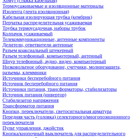
Хомут (стяжка кабельная)
Термоусаживаемые и изоляционные материалы
Изолента (лента изоляционная)
Кабельная изолирующая трубка (кембрик)
Перчатка распределительная усаживаемая
Трубка термоусадочная, наборы трубок
Колпачок усаживаемый
Телекоммуникационные, антенные компоненты
Делители, ответвители антенные
Разъем коаксиальный штекерный
Разъем телефонный, компьютерный, антенный
Шнур телефонный, аудио, видео, компьютерный
Низковольтное оборудование, счетчики, молниезащита,
разъемы, клеммники
Источники бесперебойного питания
Источник бесперебойного питания
Источники питания, трансформаторы, стабилизаторы
Источник питания (инвертор)
Стабилизатор напряжения
Трансформатор питания
Кнопки, переключатели, светосигнальная арматура
Передняя часть (головка) селекторного/многопозиционного
переключателя
Пульт управления, джойстик
Кнопка/кнопочный выключатель для распределительного