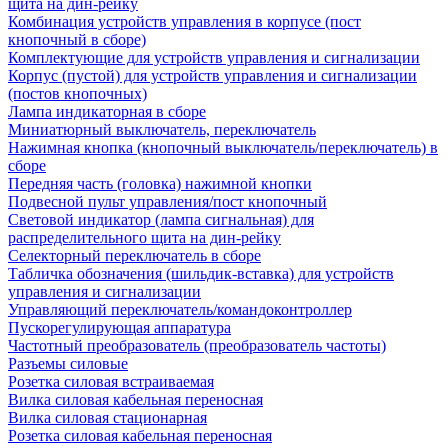
щита на дин-рейку
Комбинация устройств управления в корпусе (пост
кнопочный в сборе)
Комплектующие для устройств управления и сигнализации
Корпус (пустой) для устройств управления и сигнализации
(постов кнопочных)
Лампа индикаторная в сборе
Миниатюрный выключатель, переключатель
Нажимная кнопка (кнопочный выключатель/переключатель) в
сборе
Передняя часть (головка) нажимной кнопки
Подвесной пульт управления/пост кнопочный
Световой индикатор (лампа сигнальная) для
распределительного щита на дин-рейку
Селекторный переключатель в сборе
Табличка обозначения (шильдик-вставка) для устройств
управления и сигнализации
Управляющий переключатель/командоконтроллер
Пускорегулирующая аппаратура
Частотный преобразователь (преобразователь частоты)
Разъемы силовые
Розетка силовая встраиваемая
Вилка силовая кабельная переносная
Вилка силовая стационарная
Розетка силовая кабельная переносная