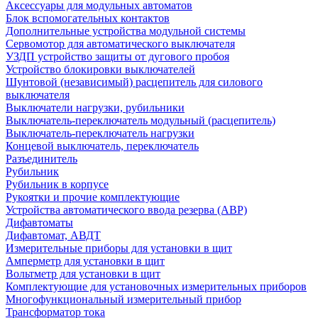
Аксессуары для модульных автоматов
Блок вспомогательных контактов
Дополнительные устройства модульной системы
Сервомотор для автоматического выключателя
УЗДП устройство защиты от дугового пробоя
Устройство блокировки выключателей
Шунтовой (независимый) расцепитель для силового
выключателя
Выключатели нагрузки, рубильники
Выключатель-переключатель модульный (расцепитель)
Выключатель-переключатель нагрузки
Концевой выключатель, переключатель
Разъединитель
Рубильник
Рубильник в корпусе
Рукоятки и прочие комплектующие
Устройства автоматического ввода резерва (АВР)
Дифавтоматы
Дифавтомат, АВДТ
Измерительные приборы для установки в щит
Амперметр для установки в щит
Вольтметр для установки в щит
Комплектующие для установочных измерительных приборов
Многофункциональный измерительный прибор
Трансформатор тока