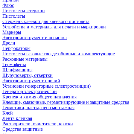
Флюс
Пистолеты, стержни
Пистолеты
Стержень клеевой для клеевого пистолета
Устройства и материалы для печати и маркировки
Маркеры
Электроинструмент и оснастка
Дрели
Перфораторы
Пистолеты газовые гвоздезабивные и комплектующие
Расходные материалы
Термофены
Шлифмашины
Шуруповерты, отвертки
Электроинструмент прочий
Установки генераторные (электростанции)
Генератор электроэнергии
Крепеж и химия общего назначения
Клеящие, смазочные, герметизирующие и защитные средства
Герметики, пасты, пена монтажная
Клей
Лента клейкая
Растворители, очистители, краски
Средства защитные