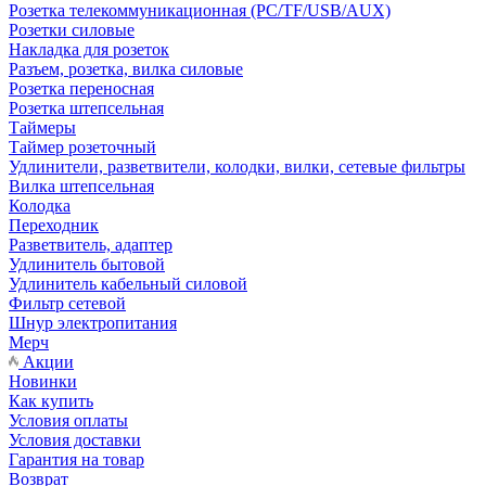
Розетка телекоммуникационная (PC/TF/USB/AUX)
Розетки силовые
Накладка для розеток
Разъем, розетка, вилка силовые
Розетка переносная
Розетка штепсельная
Таймеры
Таймер розеточный
Удлинители, разветвители, колодки, вилки, сетевые фильтры
Вилка штепсельная
Колодка
Переходник
Разветвитель, адаптер
Удлинитель бытовой
Удлинитель кабельный силовой
Фильтр сетевой
Шнур электропитания
Мерч
Акции
Новинки
Как купить
Условия оплаты
Условия доставки
Гарантия на товар
Возврат