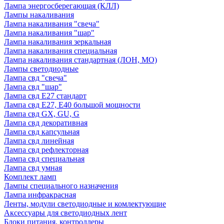
Лампа энергосберегающая (КЛЛ)
Лампы накаливания
Лампа накаливания "свеча"
Лампа накаливания "шар"
Лампа накаливания зеркальная
Лампа накаливания специальная
Лампа накаливания стандартная (ЛОН, МО)
Лампы светодиодные
Лампа свд "свеча"
Лампа свд "шар"
Лампа свд E27 стандарт
Лампа свд E27, Е40 большой мощности
Лампа свд GX, GU, G
Лампа свд декоративная
Лампа свд капсульная
Лампа свд линейная
Лампа свд рефлекторная
Лампа свд специальная
Лампа свд умная
Комплект ламп
Лампы специального назначения
Лампа инфракрасная
Ленты, модули светодиодные и комлектующие
Аксессуары для светодиодных лент
Блоки питания, контроллеры