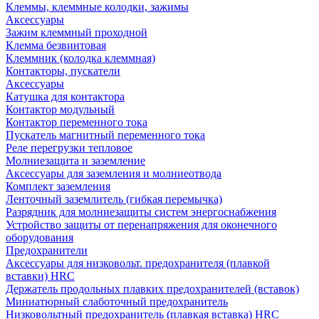
Клеммы, клеммные колодки, зажимы
Аксессуары
Зажим клеммный проходной
Клемма безвинтовая
Клеммник (колодка клеммная)
Контакторы, пускатели
Аксессуары
Катушка для контактора
Контактор модульный
Контактор переменного тока
Пускатель магнитный переменного тока
Реле перегрузки тепловое
Молниезащита и заземление
Аксессуары для заземления и молниеотвода
Комплект заземления
Ленточный заземлитель (гибкая перемычка)
Разрядник для молниезащиты систем энергоснабжения
Устройство защиты от перенапряжения для оконечного
оборудования
Предохранители
Аксессуары для низковольт. предохранителя (плавкой
вставки) HRC
Держатель продольных плавких предохранителей (вставок)
Миниатюрный слаботочный предохранитель
Низковольтный предохранитель (плавкая вставка) HRC