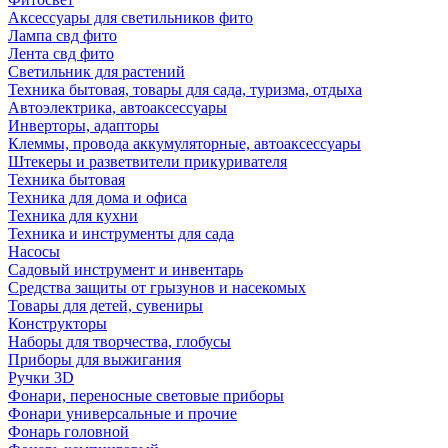
Аксессуары для светильников фито
Лампа свд фито
Лента свд фито
Светильник для растений
Техника бытовая, товары для сада, туризма, отдыха
Автоэлектрика, автоаксессуары
Инверторы, адапторы
Клеммы, провода аккумуляторные, автоаксессуары
Штекеры и разветвители прикуривателя
Техника бытовая
Техника для дома и офиса
Техника для кухни
Техника и инструменты для сада
Насосы
Садовый инструмент и инвентарь
Средства защиты от грызунов и насекомых
Товары для детей, сувениры
Конструкторы
Наборы для творчества, глобусы
Приборы для выжигания
Ручки 3D
Фонари, переносные световые приборы
Фонари универсальные и прочие
Фонарь головной