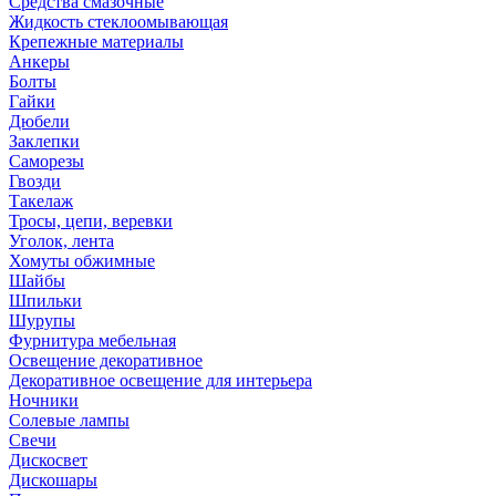
Средства смазочные
Жидкость стеклоомывающая
Крепежные материалы
Анкеры
Болты
Гайки
Дюбели
Заклепки
Саморезы
Гвозди
Такелаж
Тросы, цепи, веревки
Уголок, лента
Хомуты обжимные
Шайбы
Шпильки
Шурупы
Фурнитура мебельная
Освещение декоративное
Декоративное освещение для интерьера
Ночники
Солевые лампы
Свечи
Дискосвет
Дискошары