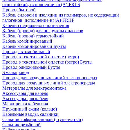
огнестойкий, исполнение–нг(А)-FRLS
Провод бытовой
Кабель силовой в изоляции из полимеров, не содержащий
галогенов, исполнение-нг(А)-FRHF
Кабели специального назначения
Кабель (провод) для погружных насосов
Кабель (провод) термостойкий
Кабель комбинированый
Кабель комбинированый Бухты
Провод автомобильный
Провод в текстильной оплетке (ретро)
Провод в текстильной оплетке (ретро) Бухты
Провод одножильный Бухты
Эмальпровод
Провода для воздушных линий электропередач
Провод для воздушных линий электропередач
Материалы для электромонтажа
Аксессуары для кабеля
Аксессуары для кабеля
Маркировка кабельная
Пружинный сжим (кольцо)
Кабельные вводы, сальники
Сальник гофрированный (ступенчатый)
Сальник резьбовой
Кабельные муфты