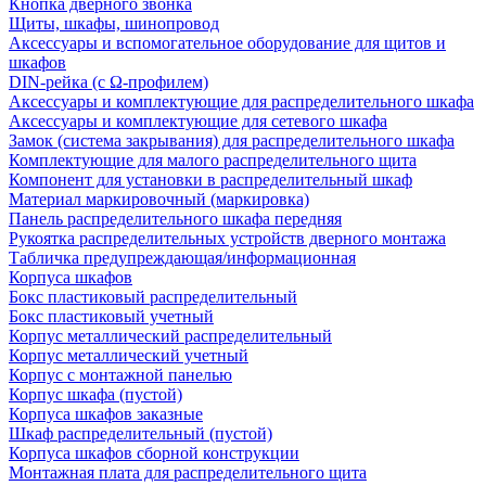
Кнопка дверного звонка
Щиты, шкафы, шинопровод
Аксессуары и вспомогательное оборудование для щитов и
шкафов
DIN-рейка (с Ω-профилем)
Аксессуары и комплектующие для распределительного шкафа
Аксессуары и комплектующие для сетевого шкафа
Замок (система закрывания) для распределительного шкафа
Комплектующие для малого распределительного щита
Компонент для установки в распределительный шкаф
Материал маркировочный (маркировка)
Панель распределительного шкафа передняя
Рукоятка распределительных устройств дверного монтажа
Табличка предупреждающая/информационная
Корпуса шкафов
Бокс пластиковый распределительный
Бокс пластиковый учетный
Корпус металлический распределительный
Корпус металлический учетный
Корпус с монтажной панелью
Корпус шкафа (пустой)
Корпуса шкафов заказные
Шкаф распределительный (пустой)
Корпуса шкафов сборной конструкции
Монтажная плата для распределительного щита