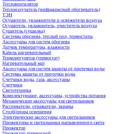
Тепловентилятор
Теплоизлучатель (инфракрасный обогреватель)
ТЭН
Осушители, увлажнители и освежители воздуха
Осушитель, увлажнитель, очиститель воздуха
Сушитель (сушилка)
Системы обогрева, теплый пол, термостаты
Аксессуары для систем обогрева
Датчик температуры, влажности
Кабель нагревательный
Терморегулятор (термостат)
Нагревательный мат
Аксессуары для систем защиты от протечки воды
Системы защиты от протечки воды
Счетчики воды, газа, аксессуары
Счетчики
Светотехника
Комплектующие, аксессуары, устройства питания
Механические аксессуары для светильников
Рассеиватели, отражатели, экраны
Столб/опора освещения
Электрические аксессуары для светильников
Прожекторы и светильники направленного света
Прожектор
Прожектор переносной