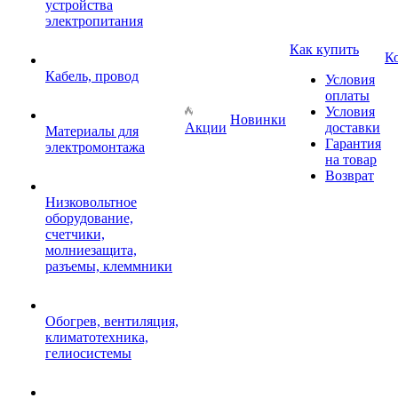
устройства
электропитания
Как купить
К
Кабель, провод
Условия
оплаты
Условия
Новинки
Акции
доставки
Материалы для
Гарантия
электромонтажа
на товар
Возврат
Низковольтное
оборудование,
счетчики,
молниезащита,
разъемы, клеммники
Обогрев, вентиляция,
климатотехника,
гелиосистемы