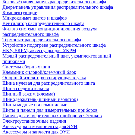
Боковая/задняя панель распределительного шкафа
Дверь/панель управления распределительного шкафа
Комплектующие
Микроклимат щитов и шкафов
Вентилятор распределительного шкафа
Фильтр системы кондиционирования воздуха
распределительного шкафа
Термостат распределительного шкафа
Устройство подогрева распределительного шкафа
НКУ, УКРМ, аксессуары для УКРМ
Малый распределительный щит, укомплектованный
приборами
Системы сборных шин
Клеммник силовой/клеммный блок
Опорный изолятор/изолирующая втулка
Шина нулевая для распределительного щита
Шина соединительная
Шинный зажим (клемма)
Шинодержатель (шинный изолятор)
Шины медные и алюминиевые
Щиты и панели для измерительных приборов
Панель для измерительных приборов/счётчиков
Электроустановочные изделия
Аксессуары и компоненты для ЭУИ
Аксессуары и запчасти для ЭУИ