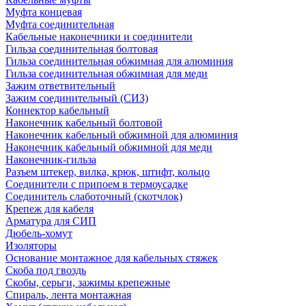
Муфта концевая
Муфта соединительная
Кабельные наконечники и соединители
Гильза соединительная болтовая
Гильза соединительная обжимная для алюминия
Гильза соединительная обжимная для меди
Зажим ответвительный
Зажим соединительный (СИЗ)
Коннектор кабельный
Наконечник кабельный болтовой
Наконечник кабельный обжимной для алюминия
Наконечник кабельный обжимной для меди
Наконечник-гильза
Разъем штекер, вилка, крюк, штифт, кольцо
Соединители с припоем в термоусадке
Соединитель слаботочный (скотчлок)
Крепеж для кабеля
Арматура для СИП
Дюбель-хомут
Изоляторы
Основание монтажное для кабельных стяжек
Скоба под гвоздь
Скобы, серьги, зажимы крепежные
Спираль, лента монтажная