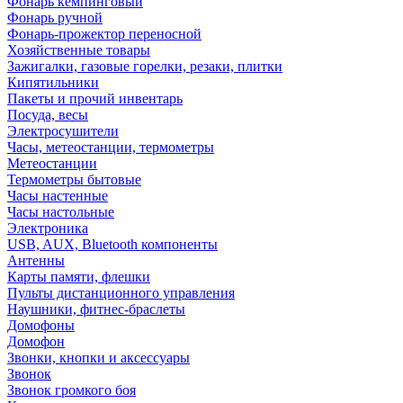
Фонарь кемпинговый
Фонарь ручной
Фонарь-прожектор переносной
Хозяйственные товары
Зажигалки, газовые горелки, резаки, плитки
Кипятильники
Пакеты и прочий инвентарь
Посуда, весы
Электросушители
Часы, метеостанции, термометры
Метеостанции
Термометры бытовые
Часы настенные
Часы настольные
Электроника
USB, AUX, Bluetooth компоненты
Антенны
Карты памяти, флешки
Пульты дистанционного управления
Наушники, фитнес-браслеты
Домофоны
Домофон
Звонки, кнопки и аксессуары
Звонок
Звонок громкого боя