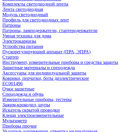
Комплекты светодиодной ленты
Лента светодиодная
Модуль светодиодный
Профиль для светодиодных лент
Патроны
Патроны, ламподержатели, стартеродержатели
Умная техника для дома
Электрокарнизы
Устройства питания
Пускорегулирующий аппарат (ПРА, ЭПРА)
Стартер
Инструмент, измерительные приборы и средства защиты
Защитные материалы и спецодежда
Аксессуары для индивидуальной защиты
Коврики, перчатки, боты диэлектрические
EC001496
Очки защитные
Спецодежда и обувь
Измерительные приборы, тестеры
Зажим-крокодил, щупы
Искатель скрытой проводки
Клещи электроизмерительные
Мультиметр
Приборы прочие
Указатель напряжения, отвертка индикаторная