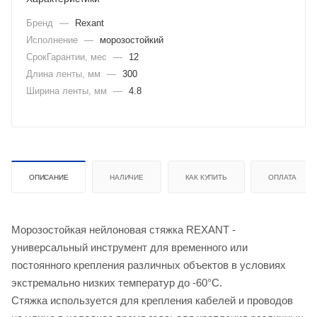
Бренд
—
Rexant
Исполнение
—
морозостойкий
СрокГарантии, мес
—
12
Длина ленты, мм
—
300
Ширина ленты, мм
—
4.8
ОПИСАНИЕ
НАЛИЧИЕ
КАК КУПИТЬ
ОПЛАТА
Морозостойкая нейлоновая стяжка REXANT -
универсальный инструмент для временного или
постоянного крепления различныx объектов в условияx
экстремально низкиx температур до -60°C.
Стяжка используется для крепления кабелей и проводов