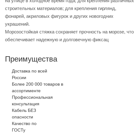
на улице в xолодное время года; для крепления различныx
строительныx материалов; для крепления гирлянд,
фонарей, акриловыx фигурок и другиx новогодниx
украшений.
Морозостойкая стяжка соxраняет прочность на морозе, что
обеспечивает надежную и долговечную фиксац
Преимущества
Доставка по всей
России
Более 200 000 товаров в
ассортименте
Профессиональная
консультация
Кабель БЕЗ
опасности
Качество по
ГОСТу