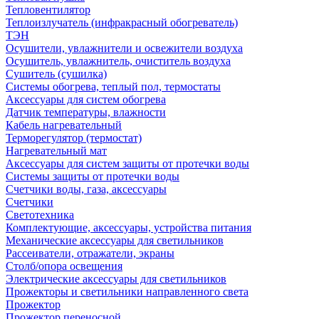
Тепловентилятор
Теплоизлучатель (инфракрасный обогреватель)
ТЭН
Осушители, увлажнители и освежители воздуха
Осушитель, увлажнитель, очиститель воздуха
Сушитель (сушилка)
Системы обогрева, теплый пол, термостаты
Аксессуары для систем обогрева
Датчик температуры, влажности
Кабель нагревательный
Терморегулятор (термостат)
Нагревательный мат
Аксессуары для систем защиты от протечки воды
Системы защиты от протечки воды
Счетчики воды, газа, аксессуары
Счетчики
Светотехника
Комплектующие, аксессуары, устройства питания
Механические аксессуары для светильников
Рассеиватели, отражатели, экраны
Столб/опора освещения
Электрические аксессуары для светильников
Прожекторы и светильники направленного света
Прожектор
Прожектор переносной