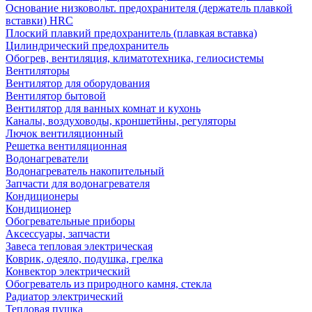
Основание низковольт. предохранителя (держатель плавкой
вставки) HRC
Плоский плавкий предохранитель (плавкая вставка)
Цилиндрический предохранитель
Обогрев, вентиляция, климатотехника, гелиосистемы
Вентиляторы
Вентилятор для оборудования
Вентилятор бытовой
Вентилятор для ванных комнат и кухонь
Каналы, воздуховоды, кроншетйны, регуляторы
Лючок вентиляционный
Решетка вентиляционная
Водонагреватели
Водонагреватель накопительный
Запчасти для водонагревателя
Кондиционеры
Кондиционер
Обогревательные приборы
Аксессуары, запчасти
Завеса тепловая электрическая
Коврик, одеяло, подушка, грелка
Конвектор электрический
Обогреватель из природного камня, стекла
Радиатор электрический
Тепловая пушка