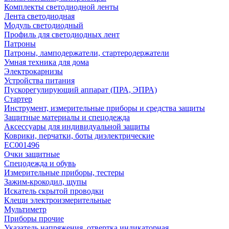
Комплекты светодиодной ленты
Лента светодиодная
Модуль светодиодный
Профиль для светодиодных лент
Патроны
Патроны, ламподержатели, стартеродержатели
Умная техника для дома
Электрокарнизы
Устройства питания
Пускорегулирующий аппарат (ПРА, ЭПРА)
Стартер
Инструмент, измерительные приборы и средства защиты
Защитные материалы и спецодежда
Аксессуары для индивидуальной защиты
Коврики, перчатки, боты диэлектрические
EC001496
Очки защитные
Спецодежда и обувь
Измерительные приборы, тестеры
Зажим-крокодил, щупы
Искатель скрытой проводки
Клещи электроизмерительные
Мультиметр
Приборы прочие
Указатель напряжения, отвертка индикаторная