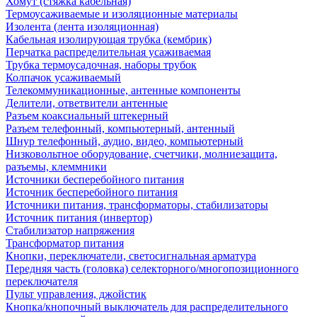
Хомут (стяжка кабельная)
Термоусаживаемые и изоляционные материалы
Изолента (лента изоляционная)
Кабельная изолирующая трубка (кембрик)
Перчатка распределительная усаживаемая
Трубка термоусадочная, наборы трубок
Колпачок усаживаемый
Телекоммуникационные, антенные компоненты
Делители, ответвители антенные
Разъем коаксиальный штекерный
Разъем телефонный, компьютерный, антенный
Шнур телефонный, аудио, видео, компьютерный
Низковольтное оборудование, счетчики, молниезащита,
разъемы, клеммники
Источники бесперебойного питания
Источник бесперебойного питания
Источники питания, трансформаторы, стабилизаторы
Источник питания (инвертор)
Стабилизатор напряжения
Трансформатор питания
Кнопки, переключатели, светосигнальная арматура
Передняя часть (головка) селекторного/многопозиционного
переключателя
Пульт управления, джойстик
Кнопка/кнопочный выключатель для распределительного