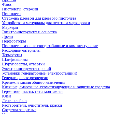
Флюс
Пистолеты, стержни
Пистолеты
Стержень клеевой для клеевого пистолета
Устройства и материалы для печати и маркировки
Маркеры
Электроинструмент и оснастка
Дрели
Перфораторы
Пистолеты газовые гвоздезабивные и комплектующие
Расходные материалы
Термофены
Шлифмашины
Шуруповерты, отвертки
Электроинструмент прочий
Установки генераторные (электростанции)
Генератор электроэнергии
Крепеж и химия общего назначения
Клеящие, смазочные, герметизирующие и защитные средства
Герметики, пасты, пена монтажная
Клей
Лента клейкая
Растворители, очистители, краски
Средства защитные