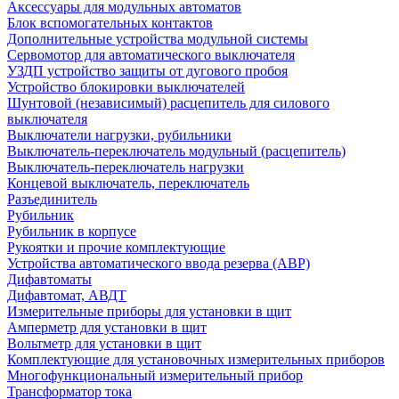
Аксессуары для модульных автоматов
Блок вспомогательных контактов
Дополнительные устройства модульной системы
Сервомотор для автоматического выключателя
УЗДП устройство защиты от дугового пробоя
Устройство блокировки выключателей
Шунтовой (независимый) расцепитель для силового
выключателя
Выключатели нагрузки, рубильники
Выключатель-переключатель модульный (расцепитель)
Выключатель-переключатель нагрузки
Концевой выключатель, переключатель
Разъединитель
Рубильник
Рубильник в корпусе
Рукоятки и прочие комплектующие
Устройства автоматического ввода резерва (АВР)
Дифавтоматы
Дифавтомат, АВДТ
Измерительные приборы для установки в щит
Амперметр для установки в щит
Вольтметр для установки в щит
Комплектующие для установочных измерительных приборов
Многофункциональный измерительный прибор
Трансформатор тока