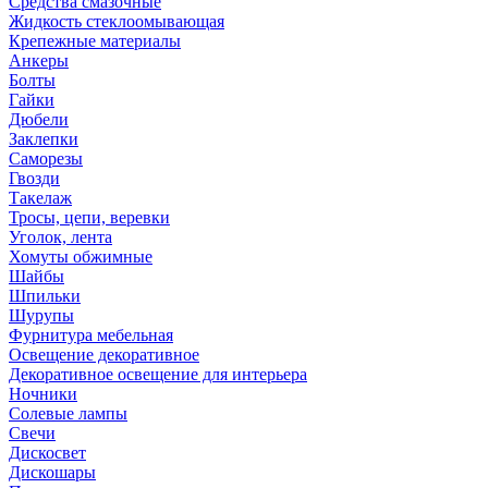
Средства смазочные
Жидкость стеклоомывающая
Крепежные материалы
Анкеры
Болты
Гайки
Дюбели
Заклепки
Саморезы
Гвозди
Такелаж
Тросы, цепи, веревки
Уголок, лента
Хомуты обжимные
Шайбы
Шпильки
Шурупы
Фурнитура мебельная
Освещение декоративное
Декоративное освещение для интерьера
Ночники
Солевые лампы
Свечи
Дискосвет
Дискошары