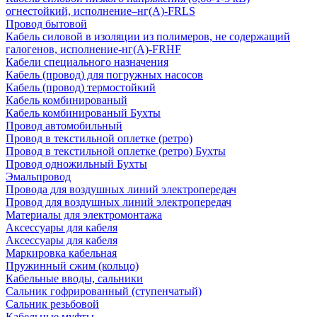
огнестойкий, исполнение–нг(А)-FRLS
Провод бытовой
Кабель силовой в изоляции из полимеров, не содержащий
галогенов, исполнение-нг(А)-FRHF
Кабели специального назначения
Кабель (провод) для погружных насосов
Кабель (провод) термостойкий
Кабель комбинированый
Кабель комбинированый Бухты
Провод автомобильный
Провод в текстильной оплетке (ретро)
Провод в текстильной оплетке (ретро) Бухты
Провод одножильный Бухты
Эмальпровод
Провода для воздушных линий электропередач
Провод для воздушных линий электропередач
Материалы для электромонтажа
Аксессуары для кабеля
Аксессуары для кабеля
Маркировка кабельная
Пружинный сжим (кольцо)
Кабельные вводы, сальники
Сальник гофрированный (ступенчатый)
Сальник резьбовой
Кабельные муфты