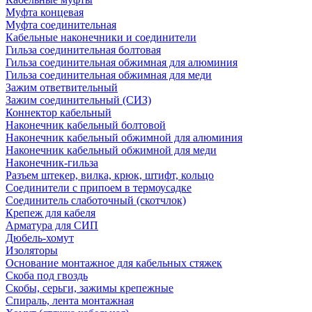
Муфта концевая
Муфта соединительная
Кабельные наконечники и соединители
Гильза соединительная болтовая
Гильза соединительная обжимная для алюминия
Гильза соединительная обжимная для меди
Зажим ответвительный
Зажим соединительный (СИЗ)
Коннектор кабельный
Наконечник кабельный болтовой
Наконечник кабельный обжимной для алюминия
Наконечник кабельный обжимной для меди
Наконечник-гильза
Разъем штекер, вилка, крюк, штифт, кольцо
Соединители с припоем в термоусадке
Соединитель слаботочный (скотчлок)
Крепеж для кабеля
Арматура для СИП
Дюбель-хомут
Изоляторы
Основание монтажное для кабельных стяжек
Скоба под гвоздь
Скобы, серьги, зажимы крепежные
Спираль, лента монтажная