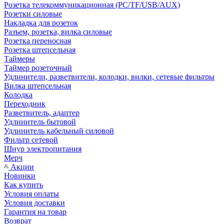
Розетка телекоммуникационная (PC/TF/USB/AUX)
Розетки силовые
Накладка для розеток
Разъем, розетка, вилка силовые
Розетка переносная
Розетка штепсельная
Таймеры
Таймер розеточный
Удлинители, разветвители, колодки, вилки, сетевые фильтры
Вилка штепсельная
Колодка
Переходник
Разветвитель, адаптер
Удлинитель бытовой
Удлинитель кабельный силовой
Фильтр сетевой
Шнур электропитания
Мерч
Акции
Новинки
Как купить
Условия оплаты
Условия доставки
Гарантия на товар
Возврат