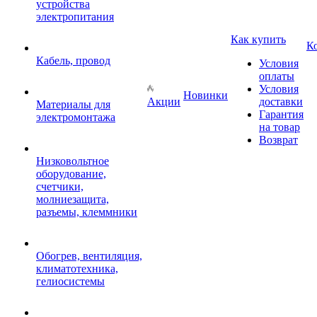
устройства
электропитания
Как купить
К
Кабель, провод
Условия
оплаты
Условия
Новинки
Акции
доставки
Материалы для
Гарантия
электромонтажа
на товар
Возврат
Низковольтное
оборудование,
счетчики,
молниезащита,
разъемы, клеммники
Обогрев, вентиляция,
климатотехника,
гелиосистемы