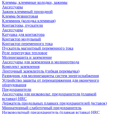
Клеммы, клеммные колодки, зажимы
Аксессуары
Зажим клеммный проходной
Клемма безвинтовая
Клеммник (колодка клеммная)
Контакторы, пускатели
Аксессуары
Катушка для контактора
Контактор модульный
Контактор переменного тока
Пускатель магнитный переменного тока
Реле перегрузки тепловое
Молниезащита и заземление
Аксессуары для заземления и молниеотвода
Комплект заземления
Ленточный заземлитель (гибкая перемычка)
Разрядник для молниезащиты систем энергоснабжения
Устройство защиты от перенапряжения для оконечного
оборудования
Предохранители
Аксессуары для низковольт. предохранителя (плавкой
вставки) HRC
Держатель продольных плавких предохранителей (вставок)
Миниатюрный слаботочный предохранитель
Низковольтный предохранитель (плавкая вставка) HRC