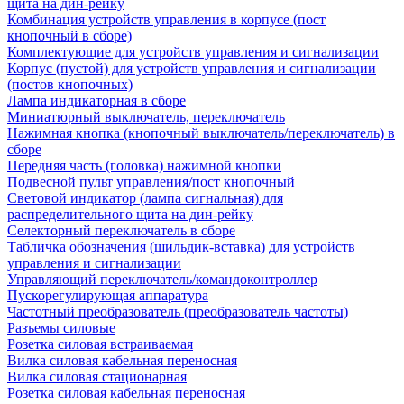
щита на дин-рейку
Комбинация устройств управления в корпусе (пост
кнопочный в сборе)
Комплектующие для устройств управления и сигнализации
Корпус (пустой) для устройств управления и сигнализации
(постов кнопочных)
Лампа индикаторная в сборе
Миниатюрный выключатель, переключатель
Нажимная кнопка (кнопочный выключатель/переключатель) в
сборе
Передняя часть (головка) нажимной кнопки
Подвесной пульт управления/пост кнопочный
Световой индикатор (лампа сигнальная) для
распределительного щита на дин-рейку
Селекторный переключатель в сборе
Табличка обозначения (шильдик-вставка) для устройств
управления и сигнализации
Управляющий переключатель/командоконтроллер
Пускорегулирующая аппаратура
Частотный преобразователь (преобразователь частоты)
Разъемы силовые
Розетка силовая встраиваемая
Вилка силовая кабельная переносная
Вилка силовая стационарная
Розетка силовая кабельная переносная