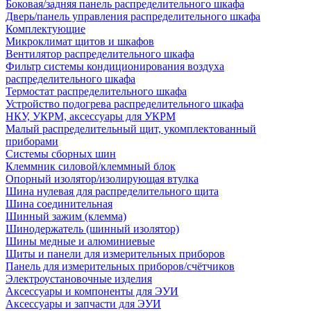
Боковая/задняя панель распределительного шкафа
Дверь/панель управления распределительного шкафа
Комплектующие
Микроклимат щитов и шкафов
Вентилятор распределительного шкафа
Фильтр системы кондиционирования воздуха
распределительного шкафа
Термостат распределительного шкафа
Устройство подогрева распределительного шкафа
НКУ, УКРМ, аксессуары для УКРМ
Малый распределительный щит, укомплектованный
приборами
Системы сборных шин
Клеммник силовой/клеммный блок
Опорный изолятор/изолирующая втулка
Шина нулевая для распределительного щита
Шина соединительная
Шинный зажим (клемма)
Шинодержатель (шинный изолятор)
Шины медные и алюминиевые
Щиты и панели для измерительных приборов
Панель для измерительных приборов/счётчиков
Электроустановочные изделия
Аксессуары и компоненты для ЭУИ
Аксессуары и запчасти для ЭУИ