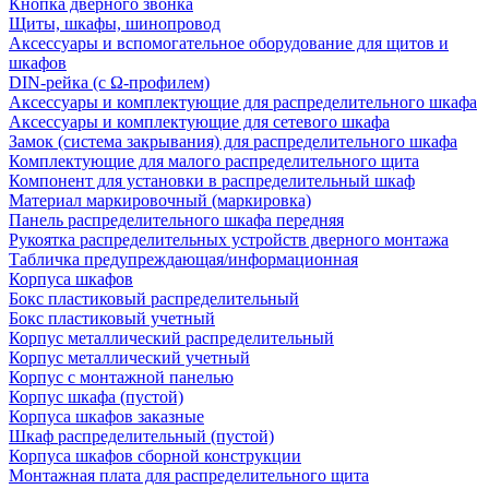
Кнопка дверного звонка
Щиты, шкафы, шинопровод
Аксессуары и вспомогательное оборудование для щитов и
шкафов
DIN-рейка (с Ω-профилем)
Аксессуары и комплектующие для распределительного шкафа
Аксессуары и комплектующие для сетевого шкафа
Замок (система закрывания) для распределительного шкафа
Комплектующие для малого распределительного щита
Компонент для установки в распределительный шкаф
Материал маркировочный (маркировка)
Панель распределительного шкафа передняя
Рукоятка распределительных устройств дверного монтажа
Табличка предупреждающая/информационная
Корпуса шкафов
Бокс пластиковый распределительный
Бокс пластиковый учетный
Корпус металлический распределительный
Корпус металлический учетный
Корпус с монтажной панелью
Корпус шкафа (пустой)
Корпуса шкафов заказные
Шкаф распределительный (пустой)
Корпуса шкафов сборной конструкции
Монтажная плата для распределительного щита