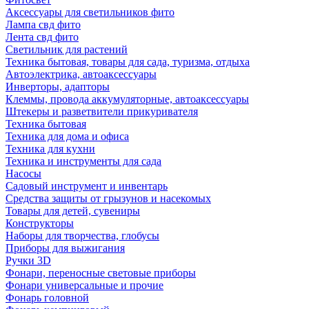
Аксессуары для светильников фито
Лампа свд фито
Лента свд фито
Светильник для растений
Техника бытовая, товары для сада, туризма, отдыха
Автоэлектрика, автоаксессуары
Инверторы, адапторы
Клеммы, провода аккумуляторные, автоаксессуары
Штекеры и разветвители прикуривателя
Техника бытовая
Техника для дома и офиса
Техника для кухни
Техника и инструменты для сада
Насосы
Садовый инструмент и инвентарь
Средства защиты от грызунов и насекомых
Товары для детей, сувениры
Конструкторы
Наборы для творчества, глобусы
Приборы для выжигания
Ручки 3D
Фонари, переносные световые приборы
Фонари универсальные и прочие
Фонарь головной