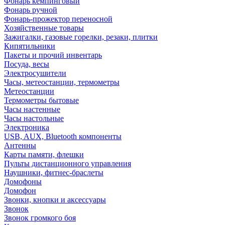
Фонарь кемпинговый
Фонарь ручной
Фонарь-прожектор переносной
Хозяйственные товары
Зажигалки, газовые горелки, резаки, плитки
Кипятильники
Пакеты и прочий инвентарь
Посуда, весы
Электросушители
Часы, метеостанции, термометры
Метеостанции
Термометры бытовые
Часы настенные
Часы настольные
Электроника
USB, AUX, Bluetooth компоненты
Антенны
Карты памяти, флешки
Пульты дистанционного управления
Наушники, фитнес-браслеты
Домофоны
Домофон
Звонки, кнопки и аксессуары
Звонок
Звонок громкого боя