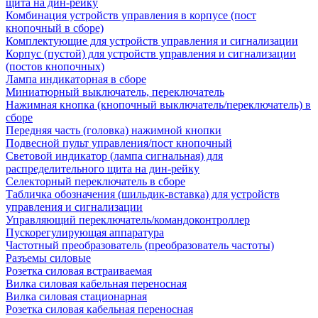
щита на дин-рейку
Комбинация устройств управления в корпусе (пост
кнопочный в сборе)
Комплектующие для устройств управления и сигнализации
Корпус (пустой) для устройств управления и сигнализации
(постов кнопочных)
Лампа индикаторная в сборе
Миниатюрный выключатель, переключатель
Нажимная кнопка (кнопочный выключатель/переключатель) в
сборе
Передняя часть (головка) нажимной кнопки
Подвесной пульт управления/пост кнопочный
Световой индикатор (лампа сигнальная) для
распределительного щита на дин-рейку
Селекторный переключатель в сборе
Табличка обозначения (шильдик-вставка) для устройств
управления и сигнализации
Управляющий переключатель/командоконтроллер
Пускорегулирующая аппаратура
Частотный преобразователь (преобразователь частоты)
Разъемы силовые
Розетка силовая встраиваемая
Вилка силовая кабельная переносная
Вилка силовая стационарная
Розетка силовая кабельная переносная