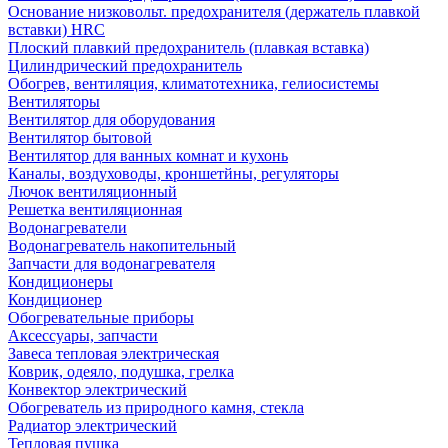
Основание низковольт. предохранителя (держатель плавкой
вставки) HRC
Плоский плавкий предохранитель (плавкая вставка)
Цилиндрический предохранитель
Обогрев, вентиляция, климатотехника, гелиосистемы
Вентиляторы
Вентилятор для оборудования
Вентилятор бытовой
Вентилятор для ванных комнат и кухонь
Каналы, воздуховоды, кроншетйны, регуляторы
Лючок вентиляционный
Решетка вентиляционная
Водонагреватели
Водонагреватель накопительный
Запчасти для водонагревателя
Кондиционеры
Кондиционер
Обогревательные приборы
Аксессуары, запчасти
Завеса тепловая электрическая
Коврик, одеяло, подушка, грелка
Конвектор электрический
Обогреватель из природного камня, стекла
Радиатор электрический
Тепловая пушка