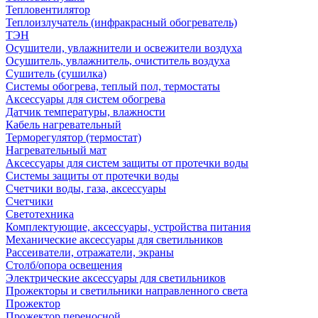
Тепловентилятор
Теплоизлучатель (инфракрасный обогреватель)
ТЭН
Осушители, увлажнители и освежители воздуха
Осушитель, увлажнитель, очиститель воздуха
Сушитель (сушилка)
Системы обогрева, теплый пол, термостаты
Аксессуары для систем обогрева
Датчик температуры, влажности
Кабель нагревательный
Терморегулятор (термостат)
Нагревательный мат
Аксессуары для систем защиты от протечки воды
Системы защиты от протечки воды
Счетчики воды, газа, аксессуары
Счетчики
Светотехника
Комплектующие, аксессуары, устройства питания
Механические аксессуары для светильников
Рассеиватели, отражатели, экраны
Столб/опора освещения
Электрические аксессуары для светильников
Прожекторы и светильники направленного света
Прожектор
Прожектор переносной