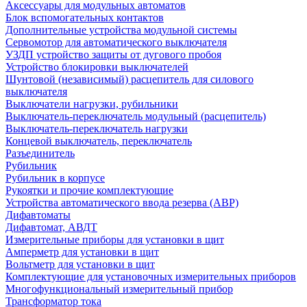
Аксессуары для модульных автоматов
Блок вспомогательных контактов
Дополнительные устройства модульной системы
Сервомотор для автоматического выключателя
УЗДП устройство защиты от дугового пробоя
Устройство блокировки выключателей
Шунтовой (независимый) расцепитель для силового
выключателя
Выключатели нагрузки, рубильники
Выключатель-переключатель модульный (расцепитель)
Выключатель-переключатель нагрузки
Концевой выключатель, переключатель
Разъединитель
Рубильник
Рубильник в корпусе
Рукоятки и прочие комплектующие
Устройства автоматического ввода резерва (АВР)
Дифавтоматы
Дифавтомат, АВДТ
Измерительные приборы для установки в щит
Амперметр для установки в щит
Вольтметр для установки в щит
Комплектующие для установочных измерительных приборов
Многофункциональный измерительный прибор
Трансформатор тока