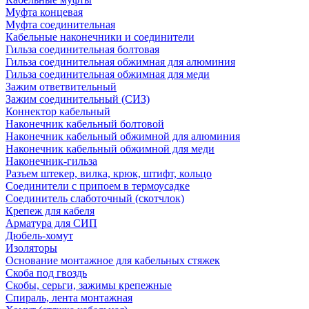
Муфта концевая
Муфта соединительная
Кабельные наконечники и соединители
Гильза соединительная болтовая
Гильза соединительная обжимная для алюминия
Гильза соединительная обжимная для меди
Зажим ответвительный
Зажим соединительный (СИЗ)
Коннектор кабельный
Наконечник кабельный болтовой
Наконечник кабельный обжимной для алюминия
Наконечник кабельный обжимной для меди
Наконечник-гильза
Разъем штекер, вилка, крюк, штифт, кольцо
Соединители с припоем в термоусадке
Соединитель слаботочный (скотчлок)
Крепеж для кабеля
Арматура для СИП
Дюбель-хомут
Изоляторы
Основание монтажное для кабельных стяжек
Скоба под гвоздь
Скобы, серьги, зажимы крепежные
Спираль, лента монтажная