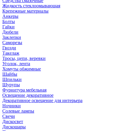
Средства смазочные
Жидкость стеклоомывающая
Крепежные материалы
Анкеры
Болты
Гайки
Дюбели
Заклепки
Саморезы
Гвозди
Такелаж
Тросы, цепи, веревки
Уголок, лента
Хомуты обжимные
Шайбы
Шпильки
Шурупы
Фурнитура мебельная
Освещение декоративное
Декоративное освещение для интерьера
Ночники
Солевые лампы
Свечи
Дискосвет
Дискошары