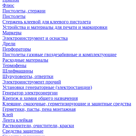
Флюс
Пистолеты, стержни
Пистолеты
Стержень клеевой для клеевого пистолета
Устройства и материалы для печати и маркировки
Маркеры
Электроинструмент и оснастка
Дрели
Перфораторы
Пистолеты газовые гвоздезабивные и комплектующие
Расходные материалы
Термофены
Шлифмашины
Шуруповерты, отвертки
Электроинструмент прочий
Установки генераторные (электростанции)
Генератор электроэнергии
Крепеж и химия общего назначения
Клеящие, смазочные, герметизирующие и защитные средства
Герметики, пасты, пена монтажная
Клей
Лента клейкая
Растворители, очистители, краски
Средства защитные