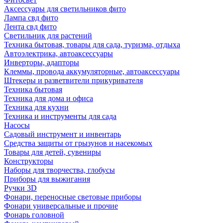
Аксессуары для светильников фито
Лампа свд фито
Лента свд фито
Светильник для растений
Техника бытовая, товары для сада, туризма, отдыха
Автоэлектрика, автоаксессуары
Инверторы, адапторы
Клеммы, провода аккумуляторные, автоаксессуары
Штекеры и разветвители прикуривателя
Техника бытовая
Техника для дома и офиса
Техника для кухни
Техника и инструменты для сада
Насосы
Садовый инструмент и инвентарь
Средства защиты от грызунов и насекомых
Товары для детей, сувениры
Конструкторы
Наборы для творчества, глобусы
Приборы для выжигания
Ручки 3D
Фонари, переносные световые приборы
Фонари универсальные и прочие
Фонарь головной