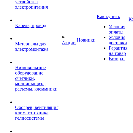
устройства
электропитания
Как купить
К
Кабель, провод
Условия
оплаты
Условия
Новинки
Акции
доставки
Материалы для
Гарантия
электромонтажа
на товар
Возврат
Низковольтное
оборудование,
счетчики,
молниезащита,
разъемы, клеммники
Обогрев, вентиляция,
климатотехника,
гелиосистемы