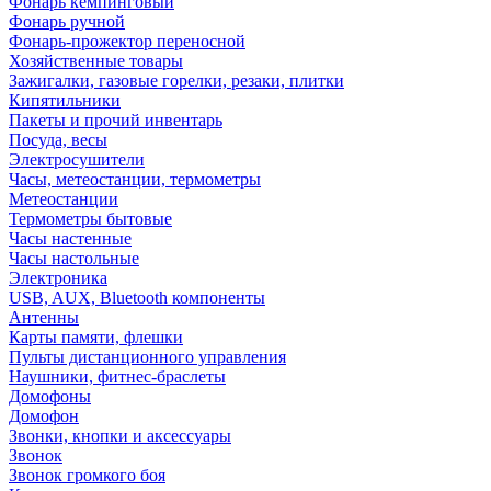
Фонарь кемпинговый
Фонарь ручной
Фонарь-прожектор переносной
Хозяйственные товары
Зажигалки, газовые горелки, резаки, плитки
Кипятильники
Пакеты и прочий инвентарь
Посуда, весы
Электросушители
Часы, метеостанции, термометры
Метеостанции
Термометры бытовые
Часы настенные
Часы настольные
Электроника
USB, AUX, Bluetooth компоненты
Антенны
Карты памяти, флешки
Пульты дистанционного управления
Наушники, фитнес-браслеты
Домофоны
Домофон
Звонки, кнопки и аксессуары
Звонок
Звонок громкого боя