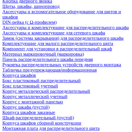
Кнопка дверного звонка
Щиты, шкафы, шинопровод
Аксессуары и вспомогательное оборудование для щитов и
шкафов
DIN-рейка (с Ω-профилем)
Аксессуары и комплектующие для распределительного шкафа
Аксессуары и комплектующие для сетевого шкафа
Замок (система закрывания) для распределительного шкафа
Комплектующие для малого распределительного щита
Компонент для установки в распределительный шкаф
Материал маркировочный (маркировка)
Панель распределительного шкафа передняя
Рукоятка распределительных устройств дверного монтажа
Табличка предупреждающая/информационная
Корпуса шкафов
Бокс пластиковый распределительный
Бокс пластиковый учетный
Корпус металлический распределительный
Корпус металлический учетный
Корпус с монтажной панелью
Корпус шкафа (пустой)
Корпуса шкафов заказные
Шкаф распределительный (пустой)
Корпуса шкафов сборной конструкции
Монтажная плата для распределительного щита