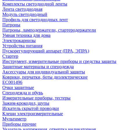
Комплекты светодиодной ленты
Лента светодиодная
Модуль светодиодный
Профиль для светодиодных лент
Патроны
Патроны, ламподержатели, стартеродержатели
Умная техника для дома
Электрокарнизы
Устройства питания
Пускорегулирующий аппарат (ПРА, ЭПРА)
Стартер
Инструмент, измерительные приборы и средства защиты
Защитные материалы и спецодежда
Аксессуары для индивидуальной защиты
Коврики, перчатки, боты диэлектрические
EC001496
Очки защитные
Спецодежда и обувь
Измерительные приборы, тестеры
Зажим-крокодил, щупы
Искатель скрытой проводки
Клещи электроизмерительные
Мультиметр
Приборы прочие
Указатель напряжения, отвертка индикаторная