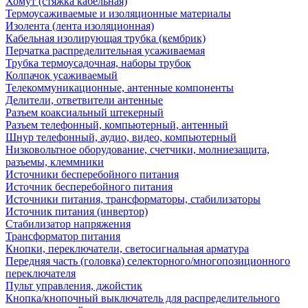
Хомут (стяжка кабельная)
Термоусаживаемые и изоляционные материалы
Изолента (лента изоляционная)
Кабельная изолирующая трубка (кембрик)
Перчатка распределительная усаживаемая
Трубка термоусадочная, наборы трубок
Колпачок усаживаемый
Телекоммуникационные, антенные компоненты
Делители, ответвители антенные
Разъем коаксиальный штекерный
Разъем телефонный, компьютерный, антенный
Шнур телефонный, аудио, видео, компьютерный
Низковольтное оборудование, счетчики, молниезащита,
разъемы, клеммники
Источники бесперебойного питания
Источник бесперебойного питания
Источники питания, трансформаторы, стабилизаторы
Источник питания (инвертор)
Стабилизатор напряжения
Трансформатор питания
Кнопки, переключатели, светосигнальная арматура
Передняя часть (головка) селекторного/многопозиционного
переключателя
Пульт управления, джойстик
Кнопка/кнопочный выключатель для распределительного