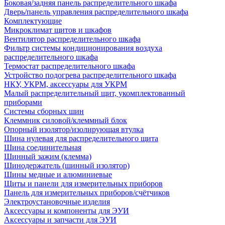
Боковая/задняя панель распределительного шкафа
Дверь/панель управления распределительного шкафа
Комплектующие
Микроклимат щитов и шкафов
Вентилятор распределительного шкафа
Фильтр системы кондиционирования воздуха
распределительного шкафа
Термостат распределительного шкафа
Устройство подогрева распределительного шкафа
НКУ, УКРМ, аксессуары для УКРМ
Малый распределительный щит, укомплектованный
приборами
Системы сборных шин
Клеммник силовой/клеммный блок
Опорный изолятор/изолирующая втулка
Шина нулевая для распределительного щита
Шина соединительная
Шинный зажим (клемма)
Шинодержатель (шинный изолятор)
Шины медные и алюминиевые
Щиты и панели для измерительных приборов
Панель для измерительных приборов/счётчиков
Электроустановочные изделия
Аксессуары и компоненты для ЭУИ
Аксессуары и запчасти для ЭУИ