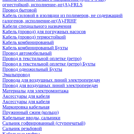
огнестойкий, исполнение–нг(А)-FRLS
Провод бытовой
Кабель силовой в изоляции из полимеров, не содержащий
галогенов, исполнение-нг(А)-FRHF
Кабели специального назначения
Кабель (провод) для погружных насосов
Кабель (провод) термостойкий
Кабель комбинированый
Кабель комбинированый Бухты
Провод автомобильный
Провод в текстильной оплетке (ретро)
Провод в текстильной оплетке (ретро) Бухты
Провод одножильный Бухты
Эмальпровод
Провода для воздушных линий электропередач
Провод для воздушных линий электропередач
Материалы для электромонтажа
Аксессуары для кабеля
Аксессуары для кабеля
Маркировка кабельная
Пружинный сжим (кольцо)
Кабельные вводы, сальники
Сальник гофрированный (ступенчатый)
Сальник резьбовой
Кабельные муфты