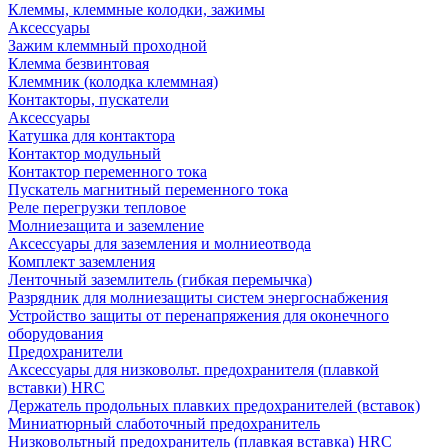
Клеммы, клеммные колодки, зажимы
Аксессуары
Зажим клеммный проходной
Клемма безвинтовая
Клеммник (колодка клеммная)
Контакторы, пускатели
Аксессуары
Катушка для контактора
Контактор модульный
Контактор переменного тока
Пускатель магнитный переменного тока
Реле перегрузки тепловое
Молниезащита и заземление
Аксессуары для заземления и молниеотвода
Комплект заземления
Ленточный заземлитель (гибкая перемычка)
Разрядник для молниезащиты систем энергоснабжения
Устройство защиты от перенапряжения для оконечного
оборудования
Предохранители
Аксессуары для низковольт. предохранителя (плавкой
вставки) HRC
Держатель продольных плавких предохранителей (вставок)
Миниатюрный слаботочный предохранитель
Низковольтный предохранитель (плавкая вставка) HRC