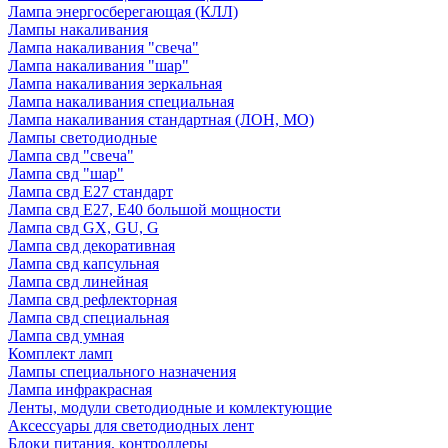
Лампа энергосберегающая (КЛЛ)
Лампы накаливания
Лампа накаливания "свеча"
Лампа накаливания "шар"
Лампа накаливания зеркальная
Лампа накаливания специальная
Лампа накаливания стандартная (ЛОН, МО)
Лампы светодиодные
Лампа свд "свеча"
Лампа свд "шар"
Лампа свд E27 стандарт
Лампа свд E27, Е40 большой мощности
Лампа свд GX, GU, G
Лампа свд декоративная
Лампа свд капсульная
Лампа свд линейная
Лампа свд рефлекторная
Лампа свд специальная
Лампа свд умная
Комплект ламп
Лампы специального назначения
Лампа инфракрасная
Ленты, модули светодиодные и комлектующие
Аксессуары для светодиодных лент
Блоки питания, контроллеры