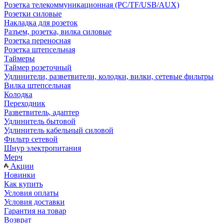
Розетка телекоммуникационная (PC/TF/USB/AUX)
Розетки силовые
Накладка для розеток
Разъем, розетка, вилка силовые
Розетка переносная
Розетка штепсельная
Таймеры
Таймер розеточный
Удлинители, разветвители, колодки, вилки, сетевые фильтры
Вилка штепсельная
Колодка
Переходник
Разветвитель, адаптер
Удлинитель бытовой
Удлинитель кабельный силовой
Фильтр сетевой
Шнур электропитания
Мерч
Акции
Новинки
Как купить
Условия оплаты
Условия доставки
Гарантия на товар
Возврат