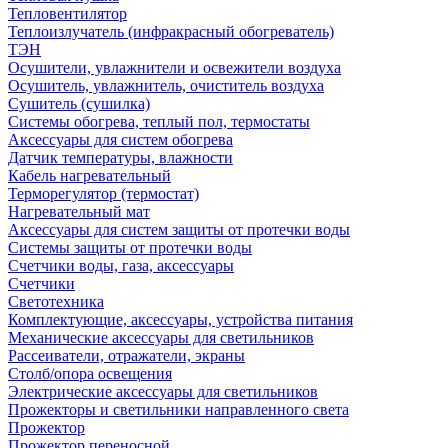
Тепловентилятор
Теплоизлучатель (инфракрасный обогреватель)
ТЭН
Осушители, увлажнители и освежители воздуха
Осушитель, увлажнитель, очиститель воздуха
Сушитель (сушилка)
Системы обогрева, теплый пол, термостаты
Аксессуары для систем обогрева
Датчик температуры, влажности
Кабель нагревательный
Терморегулятор (термостат)
Нагревательный мат
Аксессуары для систем защиты от протечки воды
Системы защиты от протечки воды
Счетчики воды, газа, аксессуары
Счетчики
Светотехника
Комплектующие, аксессуары, устройства питания
Механические аксессуары для светильников
Рассеиватели, отражатели, экраны
Столб/опора освещения
Электрические аксессуары для светильников
Прожекторы и светильники направленного света
Прожектор
Прожектор переносной