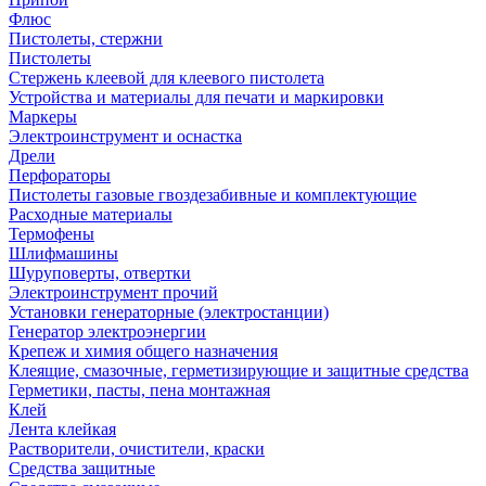
Флюс
Пистолеты, стержни
Пистолеты
Стержень клеевой для клеевого пистолета
Устройства и материалы для печати и маркировки
Маркеры
Электроинструмент и оснастка
Дрели
Перфораторы
Пистолеты газовые гвоздезабивные и комплектующие
Расходные материалы
Термофены
Шлифмашины
Шуруповерты, отвертки
Электроинструмент прочий
Установки генераторные (электростанции)
Генератор электроэнергии
Крепеж и химия общего назначения
Клеящие, смазочные, герметизирующие и защитные средства
Герметики, пасты, пена монтажная
Клей
Лента клейкая
Растворители, очистители, краски
Средства защитные