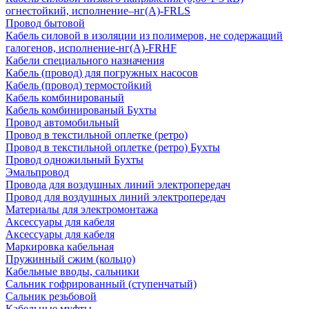
огнестойкий, исполнение–нг(А)-FRLS
Провод бытовой
Кабель силовой в изоляции из полимеров, не содержащий
галогенов, исполнение-нг(А)-FRHF
Кабели специального назначения
Кабель (провод) для погружных насосов
Кабель (провод) термостойкий
Кабель комбинированый
Кабель комбинированый Бухты
Провод автомобильный
Провод в текстильной оплетке (ретро)
Провод в текстильной оплетке (ретро) Бухты
Провод одножильный Бухты
Эмальпровод
Провода для воздушных линий электропередач
Провод для воздушных линий электропередач
Материалы для электромонтажа
Аксессуары для кабеля
Аксессуары для кабеля
Маркировка кабельная
Пружинный сжим (кольцо)
Кабельные вводы, сальники
Сальник гофрированный (ступенчатый)
Сальник резьбовой
Кабельные муфты