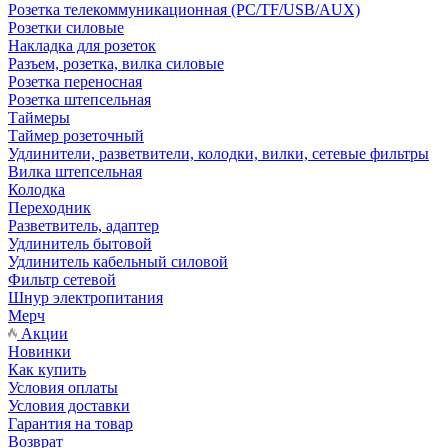
Розетка телекоммуникационная (PC/TF/USB/AUX)
Розетки силовые
Накладка для розеток
Разъем, розетка, вилка силовые
Розетка переносная
Розетка штепсельная
Таймеры
Таймер розеточный
Удлинители, разветвители, колодки, вилки, сетевые фильтры
Вилка штепсельная
Колодка
Переходник
Разветвитель, адаптер
Удлинитель бытовой
Удлинитель кабельный силовой
Фильтр сетевой
Шнур электропитания
Мерч
Акции
Новинки
Как купить
Условия оплаты
Условия доставки
Гарантия на товар
Возврат