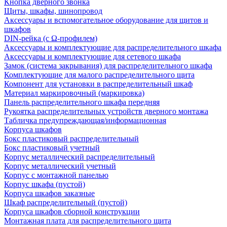
Кнопка дверного звонка
Щиты, шкафы, шинопровод
Аксессуары и вспомогательное оборудование для щитов и
шкафов
DIN-рейка (с Ω-профилем)
Аксессуары и комплектующие для распределительного шкафа
Аксессуары и комплектующие для сетевого шкафа
Замок (система закрывания) для распределительного шкафа
Комплектующие для малого распределительного щита
Компонент для установки в распределительный шкаф
Материал маркировочный (маркировка)
Панель распределительного шкафа передняя
Рукоятка распределительных устройств дверного монтажа
Табличка предупреждающая/информационная
Корпуса шкафов
Бокс пластиковый распределительный
Бокс пластиковый учетный
Корпус металлический распределительный
Корпус металлический учетный
Корпус с монтажной панелью
Корпус шкафа (пустой)
Корпуса шкафов заказные
Шкаф распределительный (пустой)
Корпуса шкафов сборной конструкции
Монтажная плата для распределительного щита