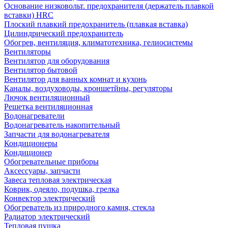
Основание низковольт. предохранителя (держатель плавкой
вставки) HRC
Плоский плавкий предохранитель (плавкая вставка)
Цилиндрический предохранитель
Обогрев, вентиляция, климатотехника, гелиосистемы
Вентиляторы
Вентилятор для оборудования
Вентилятор бытовой
Вентилятор для ванных комнат и кухонь
Каналы, воздуховоды, кроншетйны, регуляторы
Лючок вентиляционный
Решетка вентиляционная
Водонагреватели
Водонагреватель накопительный
Запчасти для водонагревателя
Кондиционеры
Кондиционер
Обогревательные приборы
Аксессуары, запчасти
Завеса тепловая электрическая
Коврик, одеяло, подушка, грелка
Конвектор электрический
Обогреватель из природного камня, стекла
Радиатор электрический
Тепловая пушка