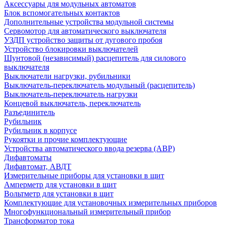
Аксессуары для модульных автоматов
Блок вспомогательных контактов
Дополнительные устройства модульной системы
Сервомотор для автоматического выключателя
УЗДП устройство защиты от дугового пробоя
Устройство блокировки выключателей
Шунтовой (независимый) расцепитель для силового
выключателя
Выключатели нагрузки, рубильники
Выключатель-переключатель модульный (расцепитель)
Выключатель-переключатель нагрузки
Концевой выключатель, переключатель
Разъединитель
Рубильник
Рубильник в корпусе
Рукоятки и прочие комплектующие
Устройства автоматического ввода резерва (АВР)
Дифавтоматы
Дифавтомат, АВДТ
Измерительные приборы для установки в щит
Амперметр для установки в щит
Вольтметр для установки в щит
Комплектующие для установочных измерительных приборов
Многофункциональный измерительный прибор
Трансформатор тока