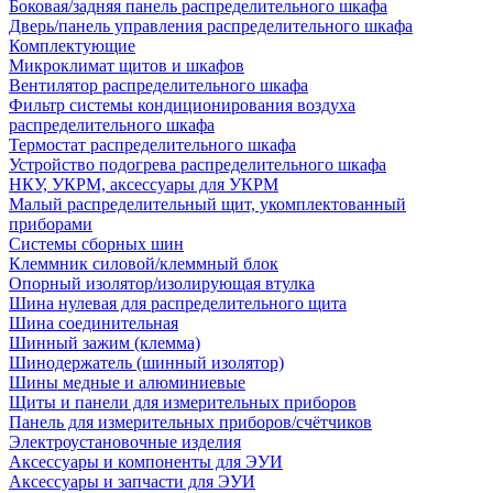
Боковая/задняя панель распределительного шкафа
Дверь/панель управления распределительного шкафа
Комплектующие
Микроклимат щитов и шкафов
Вентилятор распределительного шкафа
Фильтр системы кондиционирования воздуха
распределительного шкафа
Термостат распределительного шкафа
Устройство подогрева распределительного шкафа
НКУ, УКРМ, аксессуары для УКРМ
Малый распределительный щит, укомплектованный
приборами
Системы сборных шин
Клеммник силовой/клеммный блок
Опорный изолятор/изолирующая втулка
Шина нулевая для распределительного щита
Шина соединительная
Шинный зажим (клемма)
Шинодержатель (шинный изолятор)
Шины медные и алюминиевые
Щиты и панели для измерительных приборов
Панель для измерительных приборов/счётчиков
Электроустановочные изделия
Аксессуары и компоненты для ЭУИ
Аксессуары и запчасти для ЭУИ