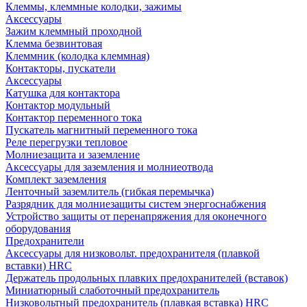
Клеммы, клеммные колодки, зажимы
Аксессуары
Зажим клеммный проходной
Клемма безвинтовая
Клеммник (колодка клеммная)
Контакторы, пускатели
Аксессуары
Катушка для контактора
Контактор модульный
Контактор переменного тока
Пускатель магнитный переменного тока
Реле перегрузки тепловое
Молниезащита и заземление
Аксессуары для заземления и молниеотвода
Комплект заземления
Ленточный заземлитель (гибкая перемычка)
Разрядник для молниезащиты систем энергоснабжения
Устройство защиты от перенапряжения для оконечного
оборудования
Предохранители
Аксессуары для низковольт. предохранителя (плавкой
вставки) HRC
Держатель продольных плавких предохранителей (вставок)
Миниатюрный слаботочный предохранитель
Низковольтный предохранитель (плавкая вставка) HRC