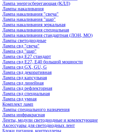
Лампа энергосберегающая (КЛЛ)
Лампы накаливания
Лампа накаливания "свеча"
Лампа накаливания "шар"
Лампа накаливания зеркальная
Лампа накаливания специальная
Лампа накаливания стандартная (ЛОН, МО)
Лампы светодиодные
Лампа свд "свеча"
Лампа свд "шар"
Лампа свд E27 стандарт
Лампа свд E27, Е40 большой мощности
Лампа свд GX, GU, G
Лампа свд декоративная
Лампа свд капсульная
Лампа свд линейная
Лампа свд рефлекторная
Лампа свд специальная
Лампа свд умная
Комплект ламп
Лампы специального назначения
Лампа инфракрасная
Ленты, модули светодиодные и комлектующие
Аксессуары для светодиодных лент
Блоки питания, контроллеры