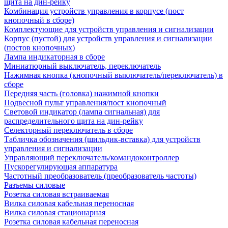
щита на дин-рейку
Комбинация устройств управления в корпусе (пост
кнопочный в сборе)
Комплектующие для устройств управления и сигнализации
Корпус (пустой) для устройств управления и сигнализации
(постов кнопочных)
Лампа индикаторная в сборе
Миниатюрный выключатель, переключатель
Нажимная кнопка (кнопочный выключатель/переключатель) в
сборе
Передняя часть (головка) нажимной кнопки
Подвесной пульт управления/пост кнопочный
Световой индикатор (лампа сигнальная) для
распределительного щита на дин-рейку
Селекторный переключатель в сборе
Табличка обозначения (шильдик-вставка) для устройств
управления и сигнализации
Управляющий переключатель/командоконтроллер
Пускорегулирующая аппаратура
Частотный преобразователь (преобразователь частоты)
Разъемы силовые
Розетка силовая встраиваемая
Вилка силовая кабельная переносная
Вилка силовая стационарная
Розетка силовая кабельная переносная