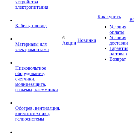
устройства
электропитания
Как купить
К
Кабель, провод
Условия
оплаты
Условия
Новинки
Акции
доставки
Материалы для
Гарантия
электромонтажа
на товар
Возврат
Низковольтное
оборудование,
счетчики,
молниезащита,
разъемы, клеммники
Обогрев, вентиляция,
климатотехника,
гелиосистемы