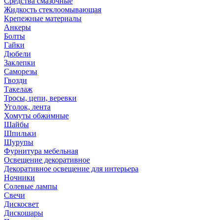
Средства смазочные
Жидкость стеклоомывающая
Крепежные материалы
Анкеры
Болты
Гайки
Дюбели
Заклепки
Саморезы
Гвозди
Такелаж
Тросы, цепи, веревки
Уголок, лента
Хомуты обжимные
Шайбы
Шпильки
Шурупы
Фурнитура мебельная
Освещение декоративное
Декоративное освещение для интерьера
Ночники
Солевые лампы
Свечи
Дискосвет
Дискошары