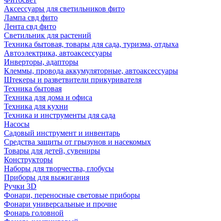
Аксессуары для светильников фито
Лампа свд фито
Лента свд фито
Светильник для растений
Техника бытовая, товары для сада, туризма, отдыха
Автоэлектрика, автоаксессуары
Инверторы, адапторы
Клеммы, провода аккумуляторные, автоаксессуары
Штекеры и разветвители прикуривателя
Техника бытовая
Техника для дома и офиса
Техника для кухни
Техника и инструменты для сада
Насосы
Садовый инструмент и инвентарь
Средства защиты от грызунов и насекомых
Товары для детей, сувениры
Конструкторы
Наборы для творчества, глобусы
Приборы для выжигания
Ручки 3D
Фонари, переносные световые приборы
Фонари универсальные и прочие
Фонарь головной