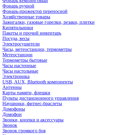
Фонарь кемпинговый
Фонарь ручной
Фонарь-прожектор переносной
Хозяйственные товары
Зажигалки, газовые горелки, резаки, плитки
Кипятильники
Пакеты и прочий инвентарь
Посуда, весы
Электросушители
Часы, метеостанции, термометры
Метеостанции
Термометры бытовые
Часы настенные
Часы настольные
Электроника
USB, AUX, Bluetooth компоненты
Антенны
Карты памяти, флешки
Пульты дистанционного управления
Наушники, фитнес-браслеты
Домофоны
Домофон
Звонки, кнопки и аксессуары
Звонок
Звонок громкого боя