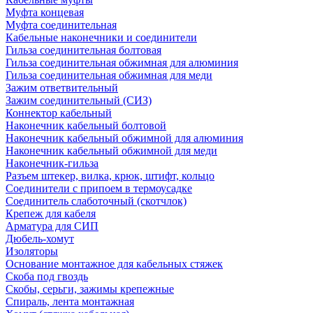
Муфта концевая
Муфта соединительная
Кабельные наконечники и соединители
Гильза соединительная болтовая
Гильза соединительная обжимная для алюминия
Гильза соединительная обжимная для меди
Зажим ответвительный
Зажим соединительный (СИЗ)
Коннектор кабельный
Наконечник кабельный болтовой
Наконечник кабельный обжимной для алюминия
Наконечник кабельный обжимной для меди
Наконечник-гильза
Разъем штекер, вилка, крюк, штифт, кольцо
Соединители с припоем в термоусадке
Соединитель слаботочный (скотчлок)
Крепеж для кабеля
Арматура для СИП
Дюбель-хомут
Изоляторы
Основание монтажное для кабельных стяжек
Скоба под гвоздь
Скобы, серьги, зажимы крепежные
Спираль, лента монтажная