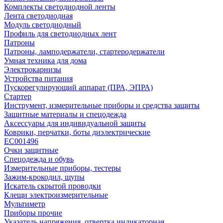
Комплекты светодиодной ленты
Лента светодиодная
Модуль светодиодный
Профиль для светодиодных лент
Патроны
Патроны, ламподержатели, стартеродержатели
Умная техника для дома
Электрокарнизы
Устройства питания
Пускорегулирующий аппарат (ПРА, ЭПРА)
Стартер
Инструмент, измерительные приборы и средства защиты
Защитные материалы и спецодежда
Аксессуары для индивидуальной защиты
Коврики, перчатки, боты диэлектрические
EC001496
Очки защитные
Спецодежда и обувь
Измерительные приборы, тестеры
Зажим-крокодил, щупы
Искатель скрытой проводки
Клещи электроизмерительные
Мультиметр
Приборы прочие
Указатель напряжения, отвертка индикаторная