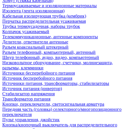
Хомут (стяжка кабельная)
Термоусаживаемые и изоляционные материалы
Изолента (лента изоляционная)
Кабельная изолирующая трубка (кембрик)
Перчатка распределительная усаживаемая
Трубка термоусадочная, наборы трубок
Колпачок усаживаемый
Телекоммуникационные, антенные компоненты
Делители, ответвители антенные
Разъем коаксиальный штекерный
Разъем телефонный, компьютерный, антенный
Шнур телефонный, аудио, видео, компьютерный
Низковольтное оборудование, счетчики, молниезащита,
разъемы, клеммники
Источники бесперебойного питания
Источник бесперебойного питания
Источники питания, трансформаторы, стабилизаторы
Источник питания (инвертор)
Стабилизатор напряжения
Трансформатор питания
Кнопки, переключатели, светосигнальная арматура
Передняя часть (головка) селекторного/многопозиционного
переключателя
Пульт управления, джойстик
Кнопка/кнопочный выключатель для распределительного