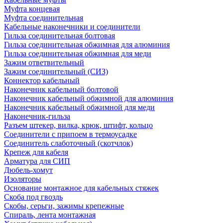
Муфта концевая
Муфта соединительная
Кабельные наконечники и соединители
Гильза соединительная болтовая
Гильза соединительная обжимная для алюминия
Гильза соединительная обжимная для меди
Зажим ответвительный
Зажим соединительный (СИЗ)
Коннектор кабельный
Наконечник кабельный болтовой
Наконечник кабельный обжимной для алюминия
Наконечник кабельный обжимной для меди
Наконечник-гильза
Разъем штекер, вилка, крюк, штифт, кольцо
Соединители с припоем в термоусадке
Соединитель слаботочный (скотчлок)
Крепеж для кабеля
Арматура для СИП
Дюбель-хомут
Изоляторы
Основание монтажное для кабельных стяжек
Скоба под гвоздь
Скобы, серьги, зажимы крепежные
Спираль, лента монтажная