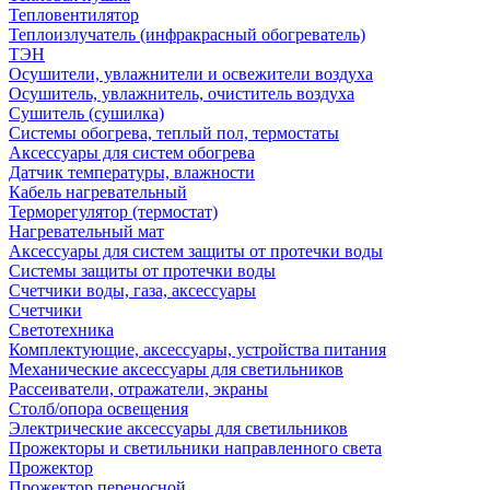
Тепловентилятор
Теплоизлучатель (инфракрасный обогреватель)
ТЭН
Осушители, увлажнители и освежители воздуха
Осушитель, увлажнитель, очиститель воздуха
Сушитель (сушилка)
Системы обогрева, теплый пол, термостаты
Аксессуары для систем обогрева
Датчик температуры, влажности
Кабель нагревательный
Терморегулятор (термостат)
Нагревательный мат
Аксессуары для систем защиты от протечки воды
Системы защиты от протечки воды
Счетчики воды, газа, аксессуары
Счетчики
Светотехника
Комплектующие, аксессуары, устройства питания
Механические аксессуары для светильников
Рассеиватели, отражатели, экраны
Столб/опора освещения
Электрические аксессуары для светильников
Прожекторы и светильники направленного света
Прожектор
Прожектор переносной