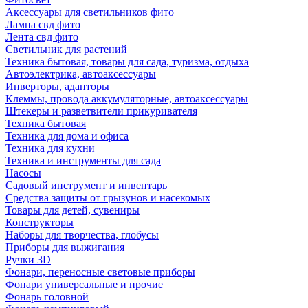
Аксессуары для светильников фито
Лампа свд фито
Лента свд фито
Светильник для растений
Техника бытовая, товары для сада, туризма, отдыха
Автоэлектрика, автоаксессуары
Инверторы, адапторы
Клеммы, провода аккумуляторные, автоаксессуары
Штекеры и разветвители прикуривателя
Техника бытовая
Техника для дома и офиса
Техника для кухни
Техника и инструменты для сада
Насосы
Садовый инструмент и инвентарь
Средства защиты от грызунов и насекомых
Товары для детей, сувениры
Конструкторы
Наборы для творчества, глобусы
Приборы для выжигания
Ручки 3D
Фонари, переносные световые приборы
Фонари универсальные и прочие
Фонарь головной