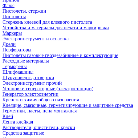
Флюс
Пистолеты, стержни
Пистолеты
Стержень клеевой для клеевого пистолета
Устройства и материалы для печати и маркировки
Маркеры
Электроинструмент и оснастка
Дрели
Перфораторы
Пистолеты газовые гвоздезабивные и комплектующие
Расходные материалы
Термофены
Шлифмашины
Шуруповерты, отвертки
Электроинструмент прочий
Установки генераторные (электростанции)
Генератор электроэнергии
Крепеж и химия общего назначения
Клеящие, смазочные, герметизирующие и защитные средства
Герметики, пасты, пена монтажная
Клей
Лента клейкая
Растворители, очистители, краски
Средства защитные