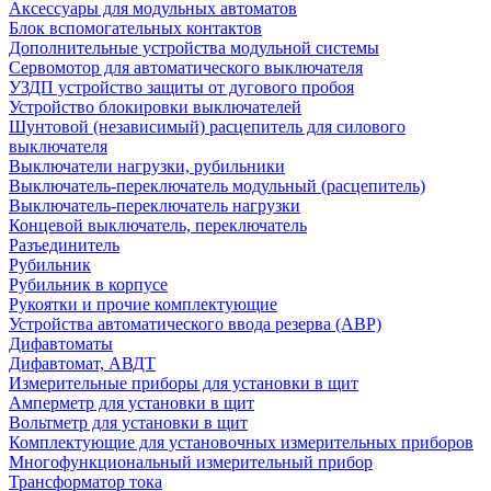
Аксессуары для модульных автоматов
Блок вспомогательных контактов
Дополнительные устройства модульной системы
Сервомотор для автоматического выключателя
УЗДП устройство защиты от дугового пробоя
Устройство блокировки выключателей
Шунтовой (независимый) расцепитель для силового
выключателя
Выключатели нагрузки, рубильники
Выключатель-переключатель модульный (расцепитель)
Выключатель-переключатель нагрузки
Концевой выключатель, переключатель
Разъединитель
Рубильник
Рубильник в корпусе
Рукоятки и прочие комплектующие
Устройства автоматического ввода резерва (АВР)
Дифавтоматы
Дифавтомат, АВДТ
Измерительные приборы для установки в щит
Амперметр для установки в щит
Вольтметр для установки в щит
Комплектующие для установочных измерительных приборов
Многофункциональный измерительный прибор
Трансформатор тока