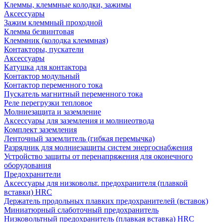
Клеммы, клеммные колодки, зажимы
Аксессуары
Зажим клеммный проходной
Клемма безвинтовая
Клеммник (колодка клеммная)
Контакторы, пускатели
Аксессуары
Катушка для контактора
Контактор модульный
Контактор переменного тока
Пускатель магнитный переменного тока
Реле перегрузки тепловое
Молниезащита и заземление
Аксессуары для заземления и молниеотвода
Комплект заземления
Ленточный заземлитель (гибкая перемычка)
Разрядник для молниезащиты систем энергоснабжения
Устройство защиты от перенапряжения для оконечного
оборудования
Предохранители
Аксессуары для низковольт. предохранителя (плавкой
вставки) HRC
Держатель продольных плавких предохранителей (вставок)
Миниатюрный слаботочный предохранитель
Низковольтный предохранитель (плавкая вставка) HRC