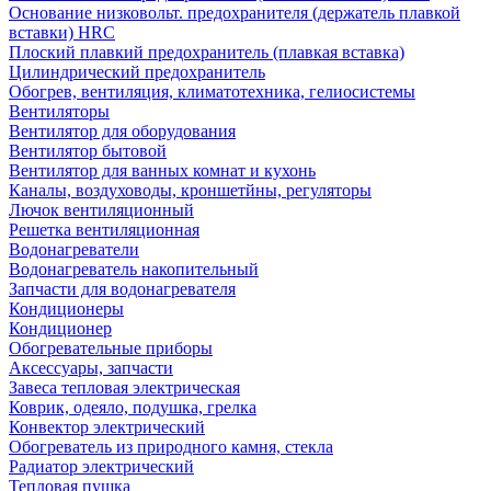
Основание низковольт. предохранителя (держатель плавкой
вставки) HRC
Плоский плавкий предохранитель (плавкая вставка)
Цилиндрический предохранитель
Обогрев, вентиляция, климатотехника, гелиосистемы
Вентиляторы
Вентилятор для оборудования
Вентилятор бытовой
Вентилятор для ванных комнат и кухонь
Каналы, воздуховоды, кроншетйны, регуляторы
Лючок вентиляционный
Решетка вентиляционная
Водонагреватели
Водонагреватель накопительный
Запчасти для водонагревателя
Кондиционеры
Кондиционер
Обогревательные приборы
Аксессуары, запчасти
Завеса тепловая электрическая
Коврик, одеяло, подушка, грелка
Конвектор электрический
Обогреватель из природного камня, стекла
Радиатор электрический
Тепловая пушка