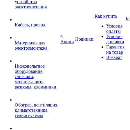
устройства
электропитания
Как купить
К
Кабель, провод
Условия
оплаты
Условия
Новинки
Акции
доставки
Материалы для
Гарантия
электромонтажа
на товар
Возврат
Низковольтное
оборудование,
счетчики,
молниезащита,
разъемы, клеммники
Обогрев, вентиляция,
климатотехника,
гелиосистемы