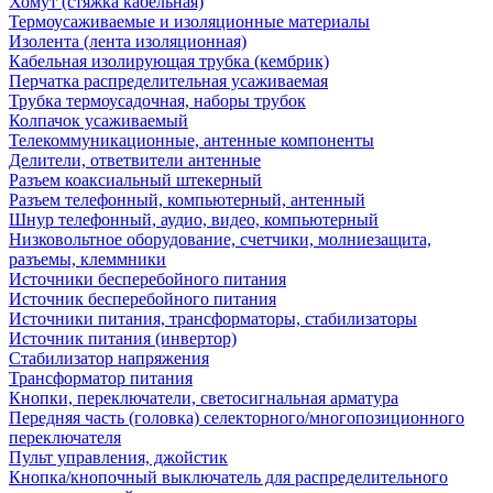
Хомут (стяжка кабельная)
Термоусаживаемые и изоляционные материалы
Изолента (лента изоляционная)
Кабельная изолирующая трубка (кембрик)
Перчатка распределительная усаживаемая
Трубка термоусадочная, наборы трубок
Колпачок усаживаемый
Телекоммуникационные, антенные компоненты
Делители, ответвители антенные
Разъем коаксиальный штекерный
Разъем телефонный, компьютерный, антенный
Шнур телефонный, аудио, видео, компьютерный
Низковольтное оборудование, счетчики, молниезащита,
разъемы, клеммники
Источники бесперебойного питания
Источник бесперебойного питания
Источники питания, трансформаторы, стабилизаторы
Источник питания (инвертор)
Стабилизатор напряжения
Трансформатор питания
Кнопки, переключатели, светосигнальная арматура
Передняя часть (головка) селекторного/многопозиционного
переключателя
Пульт управления, джойстик
Кнопка/кнопочный выключатель для распределительного