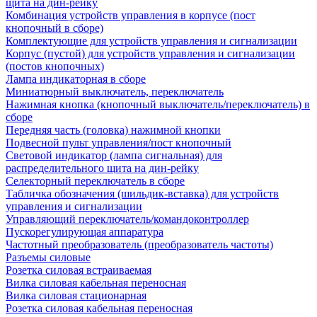
щита на дин-рейку
Комбинация устройств управления в корпусе (пост
кнопочный в сборе)
Комплектующие для устройств управления и сигнализации
Корпус (пустой) для устройств управления и сигнализации
(постов кнопочных)
Лампа индикаторная в сборе
Миниатюрный выключатель, переключатель
Нажимная кнопка (кнопочный выключатель/переключатель) в
сборе
Передняя часть (головка) нажимной кнопки
Подвесной пульт управления/пост кнопочный
Световой индикатор (лампа сигнальная) для
распределительного щита на дин-рейку
Селекторный переключатель в сборе
Табличка обозначения (шильдик-вставка) для устройств
управления и сигнализации
Управляющий переключатель/командоконтроллер
Пускорегулирующая аппаратура
Частотный преобразователь (преобразователь частоты)
Разъемы силовые
Розетка силовая встраиваемая
Вилка силовая кабельная переносная
Вилка силовая стационарная
Розетка силовая кабельная переносная