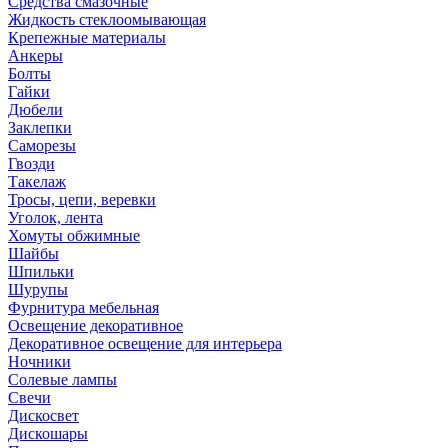
Средства смазочные
Жидкость стеклоомывающая
Крепежные материалы
Анкеры
Болты
Гайки
Дюбели
Заклепки
Саморезы
Гвозди
Такелаж
Тросы, цепи, веревки
Уголок, лента
Хомуты обжимные
Шайбы
Шпильки
Шурупы
Фурнитура мебельная
Освещение декоративное
Декоративное освещение для интерьера
Ночники
Солевые лампы
Свечи
Дискосвет
Дискошары