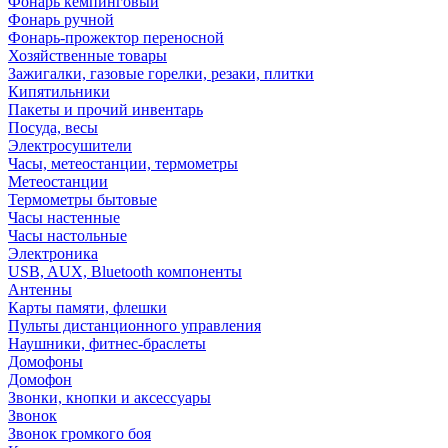
Фонарь кемпинговый
Фонарь ручной
Фонарь-прожектор переносной
Хозяйственные товары
Зажигалки, газовые горелки, резаки, плитки
Кипятильники
Пакеты и прочий инвентарь
Посуда, весы
Электросушители
Часы, метеостанции, термометры
Метеостанции
Термометры бытовые
Часы настенные
Часы настольные
Электроника
USB, AUX, Bluetooth компоненты
Антенны
Карты памяти, флешки
Пульты дистанционного управления
Наушники, фитнес-браслеты
Домофоны
Домофон
Звонки, кнопки и аксессуары
Звонок
Звонок громкого боя