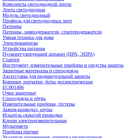
Комплекты светодиодной ленты
Лента светодиодная
Модуль светодиодный
Профиль для светодиодных лент
Патроны
Патроны, ламподержатели, стартеродержатели
Умная техника для дома
Электрокарнизы
Устройства питания
Пускорегулирующий аппарат (ПРА, ЭПРА)
Стартер
Инструмент, измерительные приборы и средства защиты
Защитные материалы и спецодежда
Аксессуары для индивидуальной защиты
Коврики, перчатки, боты диэлектрические
EC001496
Очки защитные
Спецодежда и обувь
Измерительные приборы, тестеры
Зажим-крокодил, щупы
Искатель скрытой проводки
Клещи электроизмерительные
Мультиметр
Приборы прочие
Указатель напряжения, отвертка индикаторная