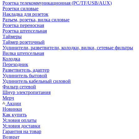
Розетка телекоммуникационная (PC/TF/USB/AUX)
Розетки силовые
Накладка для розеток
Разъем, розетка, вилка силовые
Розетка переносная
Розетка штепсельная
Таймеры
Таймер розеточный
Удлинители, разветвители, колодки, вилки, сетевые фильтры
Вилка штепсельная
Колодка
Переходник
Разветвитель, адаптер
Удлинитель бытовой
Удлинитель кабельный силовой
Фильтр сетевой
Шнур электропитания
Мерч
Акции
Новинки
Как купить
Условия оплаты
Условия доставки
Гарантия на товар
Возврат