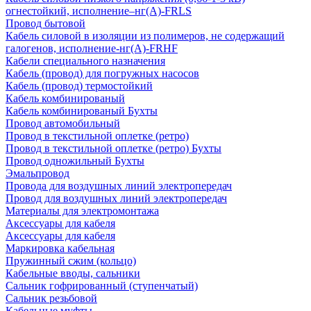
огнестойкий, исполнение–нг(А)-FRLS
Провод бытовой
Кабель силовой в изоляции из полимеров, не содержащий
галогенов, исполнение-нг(А)-FRHF
Кабели специального назначения
Кабель (провод) для погружных насосов
Кабель (провод) термостойкий
Кабель комбинированый
Кабель комбинированый Бухты
Провод автомобильный
Провод в текстильной оплетке (ретро)
Провод в текстильной оплетке (ретро) Бухты
Провод одножильный Бухты
Эмальпровод
Провода для воздушных линий электропередач
Провод для воздушных линий электропередач
Материалы для электромонтажа
Аксессуары для кабеля
Аксессуары для кабеля
Маркировка кабельная
Пружинный сжим (кольцо)
Кабельные вводы, сальники
Сальник гофрированный (ступенчатый)
Сальник резьбовой
Кабельные муфты