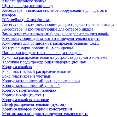
Кнопка дверного звонка
Щиты, шкафы, шинопровод
Аксессуары и вспомогательное оборудование для щитов и
шкафов
DIN-рейка (с Ω-профилем)
Аксессуары и комплектующие для распределительного шкафа
Аксессуары и комплектующие для сетевого шкафа
Замок (система закрывания) для распределительного шкафа
Комплектующие для малого распределительного щита
Компонент для установки в распределительный шкаф
Материал маркировочный (маркировка)
Панель распределительного шкафа передняя
Рукоятка распределительных устройств дверного монтажа
Табличка предупреждающая/информационная
Корпуса шкафов
Бокс пластиковый распределительный
Бокс пластиковый учетный
Корпус металлический распределительный
Корпус металлический учетный
Корпус с монтажной панелью
Корпус шкафа (пустой)
Корпуса шкафов заказные
Шкаф распределительный (пустой)
Корпуса шкафов сборной конструкции
Монтажная плата для распределительного щита