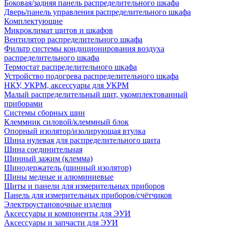
Боковая/задняя панель распределительного шкафа
Дверь/панель управления распределительного шкафа
Комплектующие
Микроклимат щитов и шкафов
Вентилятор распределительного шкафа
Фильтр системы кондиционирования воздуха
распределительного шкафа
Термостат распределительного шкафа
Устройство подогрева распределительного шкафа
НКУ, УКРМ, аксессуары для УКРМ
Малый распределительный щит, укомплектованный
приборами
Системы сборных шин
Клеммник силовой/клеммный блок
Опорный изолятор/изолирующая втулка
Шина нулевая для распределительного щита
Шина соединительная
Шинный зажим (клемма)
Шинодержатель (шинный изолятор)
Шины медные и алюминиевые
Щиты и панели для измерительных приборов
Панель для измерительных приборов/счётчиков
Электроустановочные изделия
Аксессуары и компоненты для ЭУИ
Аксессуары и запчасти для ЭУИ