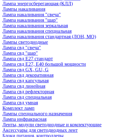
Лампа энергосберегающая (КЛЛ)
Лампы накаливания
Лампа накаливания "свеча"
Лампа накаливания "шар"
Лампа накаливания зеркальная
Лампа накаливания специальная
Лампа накаливания стандартная (ЛОН, МО)
Лампы светодиодные
Лампа свд "свеча"
Лампа свд "шар"
Лампа свд E27 стандарт
Лампа свд E27, Е40 большой мощности
Лампа свд GX, GU, G
Лампа свд декоративная
Лампа свд капсульная
Лампа свд линейная
Лампа свд рефлекторная
Лампа свд специальная
Лампа свд умная
Комплект ламп
Лампы специального назначения
Лампа инфракрасная
Ленты, модули светодиодные и комлектующие
Аксессуары для светодиодных лент
Блоки питания, контроллеры