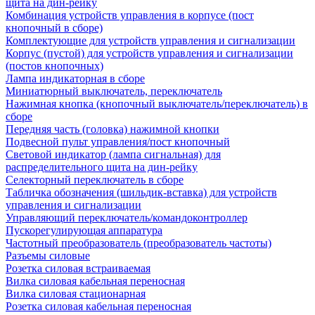
щита на дин-рейку
Комбинация устройств управления в корпусе (пост
кнопочный в сборе)
Комплектующие для устройств управления и сигнализации
Корпус (пустой) для устройств управления и сигнализации
(постов кнопочных)
Лампа индикаторная в сборе
Миниатюрный выключатель, переключатель
Нажимная кнопка (кнопочный выключатель/переключатель) в
сборе
Передняя часть (головка) нажимной кнопки
Подвесной пульт управления/пост кнопочный
Световой индикатор (лампа сигнальная) для
распределительного щита на дин-рейку
Селекторный переключатель в сборе
Табличка обозначения (шильдик-вставка) для устройств
управления и сигнализации
Управляющий переключатель/командоконтроллер
Пускорегулирующая аппаратура
Частотный преобразователь (преобразователь частоты)
Разъемы силовые
Розетка силовая встраиваемая
Вилка силовая кабельная переносная
Вилка силовая стационарная
Розетка силовая кабельная переносная