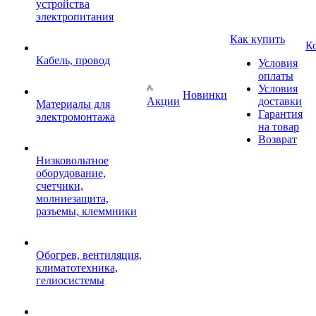
устройства
электропитания
Как купить
К
Кабель, провод
Условия
оплаты
Условия
Новинки
Акции
доставки
Материалы для
Гарантия
электромонтажа
на товар
Возврат
Низковольтное
оборудование,
счетчики,
молниезащита,
разъемы, клеммники
Обогрев, вентиляция,
климатотехника,
гелиосистемы