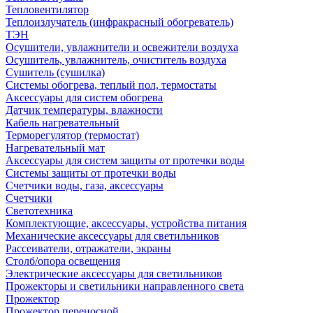
Тепловентилятор
Теплоизлучатель (инфракрасный обогреватель)
ТЭН
Осушители, увлажнители и освежители воздуха
Осушитель, увлажнитель, очиститель воздуха
Сушитель (сушилка)
Системы обогрева, теплый пол, термостаты
Аксессуары для систем обогрева
Датчик температуры, влажности
Кабель нагревательный
Терморегулятор (термостат)
Нагревательный мат
Аксессуары для систем защиты от протечки воды
Системы защиты от протечки воды
Счетчики воды, газа, аксессуары
Счетчики
Светотехника
Комплектующие, аксессуары, устройства питания
Механические аксессуары для светильников
Рассеиватели, отражатели, экраны
Столб/опора освещения
Электрические аксессуары для светильников
Прожекторы и светильники направленного света
Прожектор
Прожектор переносной