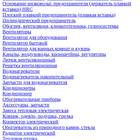
Основание низковольт. предохранителя (держатель плавкой
вставки) HRC
Плоский плавкий предохранитель (плавкая вставка)
Цилиндрический предохранитель
Обогрев, вентиляция, климатотехника, гелиосистемы
Вентиляторы
Вентилятор для оборудования
Вентилятор бытовой
Вентилятор для ванных комнат и кухонь
Каналы, воздуховоды, кроншетйны, регуляторы
Лючок вентиляционный
Решетка вентиляционная
Водонагреватели
Водонагреватель накопительный
Запчасти для водонагревателя
Кондиционеры
Кондиционер
Обогревательные приборы
Аксессуары, запчасти
Завеса тепловая электрическая
Коврик, одеяло, подушка, грелка
Конвектор электрический
Обогреватель из природного камня, стекла
Радиатор электрический
Тепловая пушка