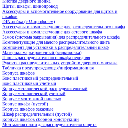
Кнопка дверного звонка
Щиты, шкафы, шинопровод
Аксессуары и вспомогательное оборудование для щитов и
шкафов
DIN-рейка (с Ω-профилем)
Аксессуары и комплектующие для распределительного шкафа
Аксессуары и комплектующие для сетевого шкафа
Замок (система закрывания) для распределительного шкафа
Комплектующие для малого распределительного щита
Компонент для установки в распределительный шкаф
Материал маркировочный (маркировка)
Панель распределительного шкафа передняя
Рукоятка распределительных устройств дверного монтажа
Табличка предупреждающая/информационная
Корпуса шкафов
Бокс пластиковый распределительный
Бокс пластиковый учетный
Корпус металлический распределительный
Корпус металлический учетный
Корпус с монтажной панелью
Корпус шкафа (пустой)
Корпуса шкафов заказные
Шкаф распределительный (пустой)
Корпуса шкафов сборной конструкции
Монтажная плата для распределительного щита