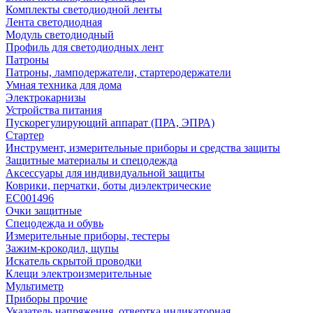
Комплекты светодиодной ленты
Лента светодиодная
Модуль светодиодный
Профиль для светодиодных лент
Патроны
Патроны, ламподержатели, стартеродержатели
Умная техника для дома
Электрокарнизы
Устройства питания
Пускорегулирующий аппарат (ПРА, ЭПРА)
Стартер
Инструмент, измерительные приборы и средства защиты
Защитные материалы и спецодежда
Аксессуары для индивидуальной защиты
Коврики, перчатки, боты диэлектрические
EC001496
Очки защитные
Спецодежда и обувь
Измерительные приборы, тестеры
Зажим-крокодил, щупы
Искатель скрытой проводки
Клещи электроизмерительные
Мультиметр
Приборы прочие
Указатель напряжения, отвертка индикаторная