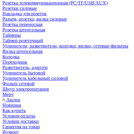
Розетка телекоммуникационная (PC/TF/USB/AUX)
Розетки силовые
Накладка для розеток
Разъем, розетка, вилка силовые
Розетка переносная
Розетка штепсельная
Таймеры
Таймер розеточный
Удлинители, разветвители, колодки, вилки, сетевые фильтры
Вилка штепсельная
Колодка
Переходник
Разветвитель, адаптер
Удлинитель бытовой
Удлинитель кабельный силовой
Фильтр сетевой
Шнур электропитания
Мерч
Акции
Новинки
Как купить
Условия оплаты
Условия доставки
Гарантия на товар
Возврат