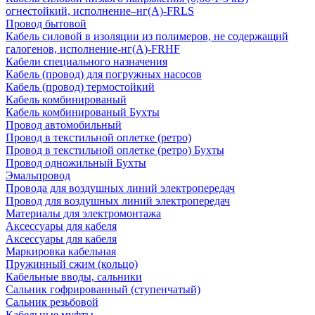
огнестойкий, исполнение–нг(А)-FRLS
Провод бытовой
Кабель силовой в изоляции из полимеров, не содержащий
галогенов, исполнение-нг(А)-FRHF
Кабели специального назначения
Кабель (провод) для погружных насосов
Кабель (провод) термостойкий
Кабель комбинированый
Кабель комбинированый Бухты
Провод автомобильный
Провод в текстильной оплетке (ретро)
Провод в текстильной оплетке (ретро) Бухты
Провод одножильный Бухты
Эмальпровод
Провода для воздушных линий электропередач
Провод для воздушных линий электропередач
Материалы для электромонтажа
Аксессуары для кабеля
Аксессуары для кабеля
Маркировка кабельная
Пружинный сжим (кольцо)
Кабельные вводы, сальники
Сальник гофрированный (ступенчатый)
Сальник резьбовой
Кабельные муфты