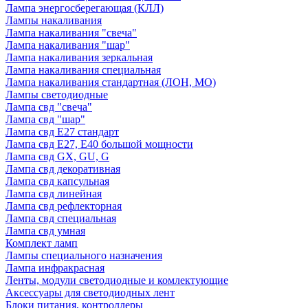
Лампа энергосберегающая (КЛЛ)
Лампы накаливания
Лампа накаливания "свеча"
Лампа накаливания "шар"
Лампа накаливания зеркальная
Лампа накаливания специальная
Лампа накаливания стандартная (ЛОН, МО)
Лампы светодиодные
Лампа свд "свеча"
Лампа свд "шар"
Лампа свд E27 стандарт
Лампа свд E27, Е40 большой мощности
Лампа свд GX, GU, G
Лампа свд декоративная
Лампа свд капсульная
Лампа свд линейная
Лампа свд рефлекторная
Лампа свд специальная
Лампа свд умная
Комплект ламп
Лампы специального назначения
Лампа инфракрасная
Ленты, модули светодиодные и комлектующие
Аксессуары для светодиодных лент
Блоки питания, контроллеры