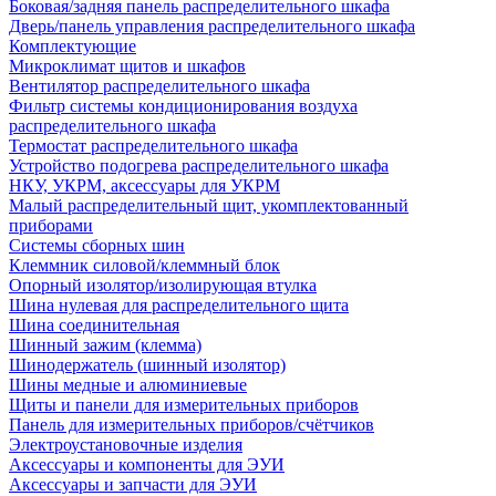
Боковая/задняя панель распределительного шкафа
Дверь/панель управления распределительного шкафа
Комплектующие
Микроклимат щитов и шкафов
Вентилятор распределительного шкафа
Фильтр системы кондиционирования воздуха
распределительного шкафа
Термостат распределительного шкафа
Устройство подогрева распределительного шкафа
НКУ, УКРМ, аксессуары для УКРМ
Малый распределительный щит, укомплектованный
приборами
Системы сборных шин
Клеммник силовой/клеммный блок
Опорный изолятор/изолирующая втулка
Шина нулевая для распределительного щита
Шина соединительная
Шинный зажим (клемма)
Шинодержатель (шинный изолятор)
Шины медные и алюминиевые
Щиты и панели для измерительных приборов
Панель для измерительных приборов/счётчиков
Электроустановочные изделия
Аксессуары и компоненты для ЭУИ
Аксессуары и запчасти для ЭУИ