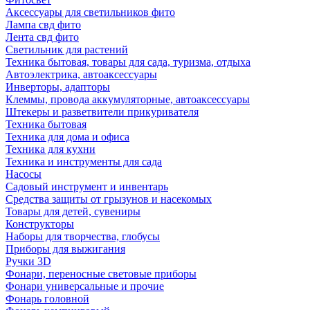
Аксессуары для светильников фито
Лампа свд фито
Лента свд фито
Светильник для растений
Техника бытовая, товары для сада, туризма, отдыха
Автоэлектрика, автоаксессуары
Инверторы, адапторы
Клеммы, провода аккумуляторные, автоаксессуары
Штекеры и разветвители прикуривателя
Техника бытовая
Техника для дома и офиса
Техника для кухни
Техника и инструменты для сада
Насосы
Садовый инструмент и инвентарь
Средства защиты от грызунов и насекомых
Товары для детей, сувениры
Конструкторы
Наборы для творчества, глобусы
Приборы для выжигания
Ручки 3D
Фонари, переносные световые приборы
Фонари универсальные и прочие
Фонарь головной