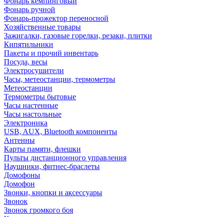
Фонарь кемпинговый
Фонарь ручной
Фонарь-прожектор переносной
Хозяйственные товары
Зажигалки, газовые горелки, резаки, плитки
Кипятильники
Пакеты и прочий инвентарь
Посуда, весы
Электросушители
Часы, метеостанции, термометры
Метеостанции
Термометры бытовые
Часы настенные
Часы настольные
Электроника
USB, AUX, Bluetooth компоненты
Антенны
Карты памяти, флешки
Пульты дистанционного управления
Наушники, фитнес-браслеты
Домофоны
Домофон
Звонки, кнопки и аксессуары
Звонок
Звонок громкого боя