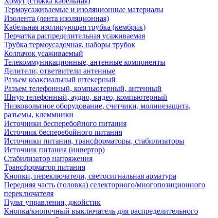
Хомут (стяжка кабельная)
Термоусаживаемые и изоляционные материалы
Изолента (лента изоляционная)
Кабельная изолирующая трубка (кембрик)
Перчатка распределительная усаживаемая
Трубка термоусадочная, наборы трубок
Колпачок усаживаемый
Телекоммуникационные, антенные компоненты
Делители, ответвители антенные
Разъем коаксиальный штекерный
Разъем телефонный, компьютерный, антенный
Шнур телефонный, аудио, видео, компьютерный
Низковольтное оборудование, счетчики, молниезащита,
разъемы, клеммники
Источники бесперебойного питания
Источник бесперебойного питания
Источники питания, трансформаторы, стабилизаторы
Источник питания (инвертор)
Стабилизатор напряжения
Трансформатор питания
Кнопки, переключатели, светосигнальная арматура
Передняя часть (головка) селекторного/многопозиционного
переключателя
Пульт управления, джойстик
Кнопка/кнопочный выключатель для распределительного