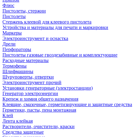
Флюс
Пистолеты, стержни
Пистолеты
Стержень клеевой для клеевого пистолета
Устройства и материалы для печати и маркировки
Маркеры
Электроинструмент и оснастка
Дрели
Перфораторы
Пистолеты газовые гвоздезабивные и комплектующие
Расходные материалы
Термофены
Шлифмашины
Шуруповерты, отвертки
Электроинструмент прочий
Установки генераторные (электростанции)
Генератор электроэнергии
Крепеж и химия общего назначения
Клеящие, смазочные, герметизирующие и защитные средства
Герметики, пасты, пена монтажная
Клей
Лента клейкая
Растворители, очистители, краски
Средства защитные