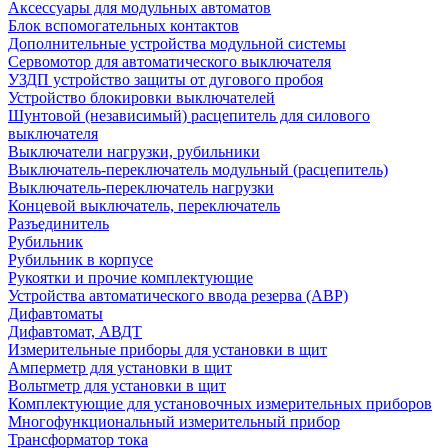
Аксессуары для модульных автоматов
Блок вспомогательных контактов
Дополнительные устройства модульной системы
Сервомотор для автоматического выключателя
УЗДП устройство защиты от дугового пробоя
Устройство блокировки выключателей
Шунтовой (независимый) расцепитель для силового
выключателя
Выключатели нагрузки, рубильники
Выключатель-переключатель модульный (расцепитель)
Выключатель-переключатель нагрузки
Концевой выключатель, переключатель
Разъединитель
Рубильник
Рубильник в корпусе
Рукоятки и прочие комплектующие
Устройства автоматического ввода резерва (АВР)
Дифавтоматы
Дифавтомат, АВДТ
Измерительные приборы для установки в щит
Амперметр для установки в щит
Вольтметр для установки в щит
Комплектующие для установочных измерительных приборов
Многофункциональный измерительный прибор
Трансформатор тока