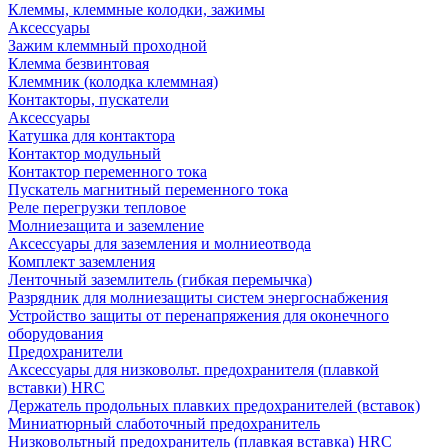
Клеммы, клеммные колодки, зажимы
Аксессуары
Зажим клеммный проходной
Клемма безвинтовая
Клеммник (колодка клеммная)
Контакторы, пускатели
Аксессуары
Катушка для контактора
Контактор модульный
Контактор переменного тока
Пускатель магнитный переменного тока
Реле перегрузки тепловое
Молниезащита и заземление
Аксессуары для заземления и молниеотвода
Комплект заземления
Ленточный заземлитель (гибкая перемычка)
Разрядник для молниезащиты систем энергоснабжения
Устройство защиты от перенапряжения для оконечного
оборудования
Предохранители
Аксессуары для низковольт. предохранителя (плавкой
вставки) HRC
Держатель продольных плавких предохранителей (вставок)
Миниатюрный слаботочный предохранитель
Низковольтный предохранитель (плавкая вставка) HRC