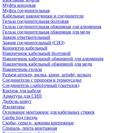
Муфта концевая
Муфта соединительная
Кабельные наконечники и соединители
Гильза соединительная болтовая
Гильза соединительная обжимная для алюминия
Гильза соединительная обжимная для меди
Зажим ответвительный
Зажим соединительный (СИЗ)
Коннектор кабельный
Наконечник кабельный болтовой
Наконечник кабельный обжимной для алюминия
Наконечник кабельный обжимной для меди
Наконечник-гильза
Разъем штекер, вилка, крюк, штифт, кольцо
Соединители с припоем в термоусадке
Соединитель слаботочный (скотчлок)
Крепеж для кабеля
Арматура для СИП
Дюбель-хомут
Изоляторы
Основание монтажное для кабельных стяжек
Скоба под гвоздь
Скобы, серьги, зажимы крепежные
Спираль, лента монтажная