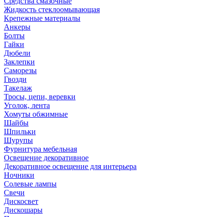
Средства смазочные
Жидкость стеклоомывающая
Крепежные материалы
Анкеры
Болты
Гайки
Дюбели
Заклепки
Саморезы
Гвозди
Такелаж
Тросы, цепи, веревки
Уголок, лента
Хомуты обжимные
Шайбы
Шпильки
Шурупы
Фурнитура мебельная
Освещение декоративное
Декоративное освещение для интерьера
Ночники
Солевые лампы
Свечи
Дискосвет
Дискошары