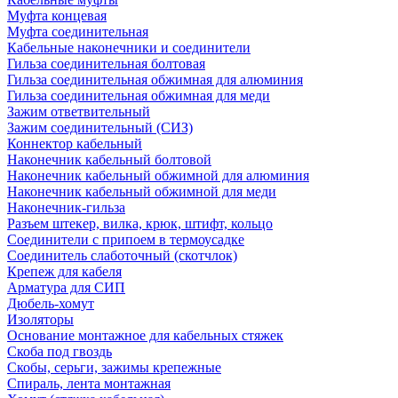
Муфта концевая
Муфта соединительная
Кабельные наконечники и соединители
Гильза соединительная болтовая
Гильза соединительная обжимная для алюминия
Гильза соединительная обжимная для меди
Зажим ответвительный
Зажим соединительный (СИЗ)
Коннектор кабельный
Наконечник кабельный болтовой
Наконечник кабельный обжимной для алюминия
Наконечник кабельный обжимной для меди
Наконечник-гильза
Разъем штекер, вилка, крюк, штифт, кольцо
Соединители с припоем в термоусадке
Соединитель слаботочный (скотчлок)
Крепеж для кабеля
Арматура для СИП
Дюбель-хомут
Изоляторы
Основание монтажное для кабельных стяжек
Скоба под гвоздь
Скобы, серьги, зажимы крепежные
Спираль, лента монтажная