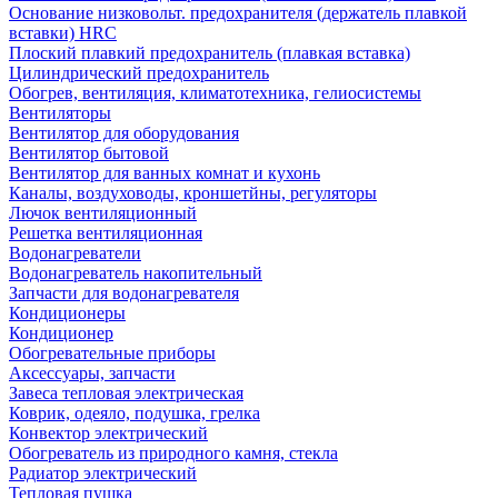
Основание низковольт. предохранителя (держатель плавкой
вставки) HRC
Плоский плавкий предохранитель (плавкая вставка)
Цилиндрический предохранитель
Обогрев, вентиляция, климатотехника, гелиосистемы
Вентиляторы
Вентилятор для оборудования
Вентилятор бытовой
Вентилятор для ванных комнат и кухонь
Каналы, воздуховоды, кроншетйны, регуляторы
Лючок вентиляционный
Решетка вентиляционная
Водонагреватели
Водонагреватель накопительный
Запчасти для водонагревателя
Кондиционеры
Кондиционер
Обогревательные приборы
Аксессуары, запчасти
Завеса тепловая электрическая
Коврик, одеяло, подушка, грелка
Конвектор электрический
Обогреватель из природного камня, стекла
Радиатор электрический
Тепловая пушка