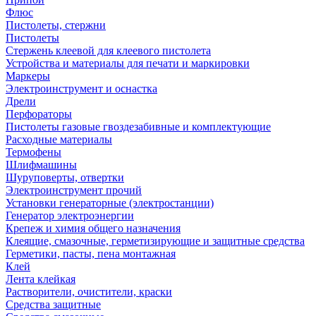
Флюс
Пистолеты, стержни
Пистолеты
Стержень клеевой для клеевого пистолета
Устройства и материалы для печати и маркировки
Маркеры
Электроинструмент и оснастка
Дрели
Перфораторы
Пистолеты газовые гвоздезабивные и комплектующие
Расходные материалы
Термофены
Шлифмашины
Шуруповерты, отвертки
Электроинструмент прочий
Установки генераторные (электростанции)
Генератор электроэнергии
Крепеж и химия общего назначения
Клеящие, смазочные, герметизирующие и защитные средства
Герметики, пасты, пена монтажная
Клей
Лента клейкая
Растворители, очистители, краски
Средства защитные