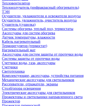
Тепловентилятор
Теплоизлучатель (инфракрасный обогреватель)
ТЭН
Осушители, увлажнители и освежители воздуха
Осушитель, увлажнитель, очиститель воздуха
Сушитель (сушилка)
Системы обогрева, теплый пол, термостаты
Аксессуары для систем обогрева
Датчик температуры, влажности
Кабель нагревательный
Терморегулятор (термостат)
Нагревательный мат
Аксессуары для систем защиты от протечки воды
Системы защиты от протечки воды
Счетчики воды, газа, аксессуары
Счетчики
Светотехника
Комплектующие, аксессуары, устройства питания
Механические аксессуары для светильников
Рассеиватели, отражатели, экраны
Столб/опора освещения
Электрические аксессуары для светильников
Прожекторы и светильники направленного света
Прожектор
Прожектор переносной