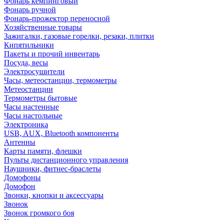
Фонарь кемпинговый
Фонарь ручной
Фонарь-прожектор переносной
Хозяйственные товары
Зажигалки, газовые горелки, резаки, плитки
Кипятильники
Пакеты и прочий инвентарь
Посуда, весы
Электросушители
Часы, метеостанции, термометры
Метеостанции
Термометры бытовые
Часы настенные
Часы настольные
Электроника
USB, AUX, Bluetooth компоненты
Антенны
Карты памяти, флешки
Пульты дистанционного управления
Наушники, фитнес-браслеты
Домофоны
Домофон
Звонки, кнопки и аксессуары
Звонок
Звонок громкого боя