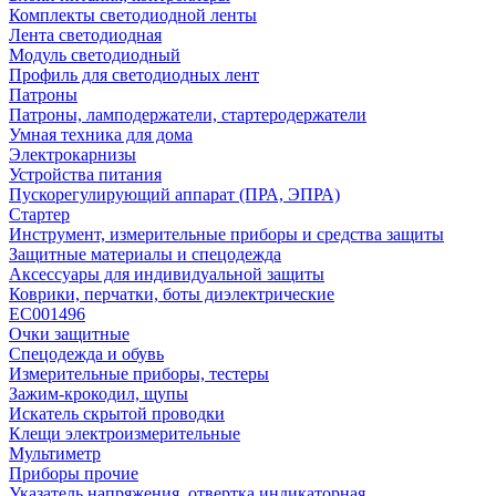
Комплекты светодиодной ленты
Лента светодиодная
Модуль светодиодный
Профиль для светодиодных лент
Патроны
Патроны, ламподержатели, стартеродержатели
Умная техника для дома
Электрокарнизы
Устройства питания
Пускорегулирующий аппарат (ПРА, ЭПРА)
Стартер
Инструмент, измерительные приборы и средства защиты
Защитные материалы и спецодежда
Аксессуары для индивидуальной защиты
Коврики, перчатки, боты диэлектрические
EC001496
Очки защитные
Спецодежда и обувь
Измерительные приборы, тестеры
Зажим-крокодил, щупы
Искатель скрытой проводки
Клещи электроизмерительные
Мультиметр
Приборы прочие
Указатель напряжения, отвертка индикаторная