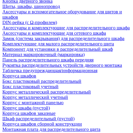
Кнопка дверного звонка
Щиты, шкафы, шинопровод
Аксессуары и вспомогательное оборудование для щитов и
шкафов
DIN-рейка (с Ω-профилем)
Аксессуары и комплектующие для распределительного шкафа
Аксессуары и комплектующие для сетевого шкафа
Замок (система закрывания) для распределительного шкафа
Комплектующие для малого распределительного щита
Компонент для установки в распределительный шкаф
Материал маркировочный (маркировка)
Панель распределительного шкафа передняя
Рукоятка распределительных устройств дверного монтажа
Табличка предупреждающая/информационная
Корпуса шкафов
Бокс пластиковый распределительный
Бокс пластиковый учетный
Корпус металлический распределительный
Корпус металлический учетный
Корпус с монтажной панелью
Корпус шкафа (пустой)
Корпуса шкафов заказные
Шкаф распределительный (пустой)
Корпуса шкафов сборной конструкции
Монтажная плата для распределительного щита