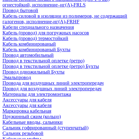
огнестойкий, исполнение–нг(А)-FRLS
Провод бытовой
Кабель силовой в изоляции из полимеров, не содержащий
галогенов, исполнение-нг(А)-FRHF
Кабели специального назначения
Кабель (провод) для погружных насосов
Кабель (провод) термостойкий
Кабель комбинированый
Кабель комбинированый Бухты
Провод автомобильный
Провод в текстильной оплетке (ретро)
Провод в текстильной оплетке (ретро) Бухты
Провод одножильный Бухты
Эмальпровод
Провода для воздушных линий электропередач
Провод для воздушных линий электропередач
Материалы для электромонтажа
Аксессуары для кабеля
Аксессуары для кабеля
Маркировка кабельная
Пружинный сжим (кольцо)
Кабельные вводы, сальники
Сальник гофрированный (ступенчатый)
Сальник резьбовой
Кабельные муфты