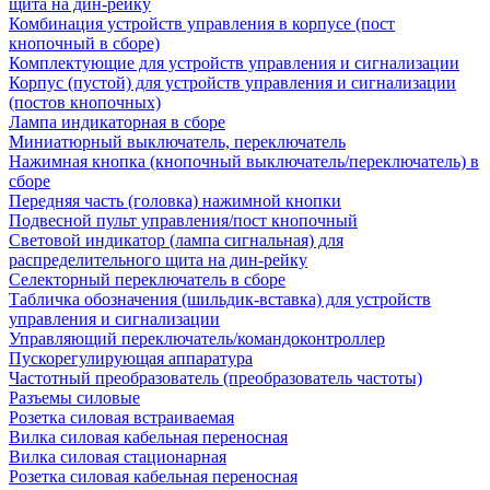
щита на дин-рейку
Комбинация устройств управления в корпусе (пост
кнопочный в сборе)
Комплектующие для устройств управления и сигнализации
Корпус (пустой) для устройств управления и сигнализации
(постов кнопочных)
Лампа индикаторная в сборе
Миниатюрный выключатель, переключатель
Нажимная кнопка (кнопочный выключатель/переключатель) в
сборе
Передняя часть (головка) нажимной кнопки
Подвесной пульт управления/пост кнопочный
Световой индикатор (лампа сигнальная) для
распределительного щита на дин-рейку
Селекторный переключатель в сборе
Табличка обозначения (шильдик-вставка) для устройств
управления и сигнализации
Управляющий переключатель/командоконтроллер
Пускорегулирующая аппаратура
Частотный преобразователь (преобразователь частоты)
Разъемы силовые
Розетка силовая встраиваемая
Вилка силовая кабельная переносная
Вилка силовая стационарная
Розетка силовая кабельная переносная