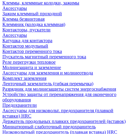
Клеммы, клеммные колодки, зажимы
Аксессуары
Зажим клеммный проходной
Клемма безвинтовая
Клеммник (колодка клеммная)
Контакторы, пускатели
Аксессуары
Катушка для контактора
Контактор модульный
Контактор переменного тока
Пускатель магнитный переменного тока
Реле перегрузки тепловое
Молниезащита и заземление
Аксессуары для заземления и молниеотвода
Комплект заземления
Ленточный заземлитель (гибкая перемычка)
Разрядник для молниезащиты систем энергоснабжения
Устройство защиты от перенапряжения для оконечного
оборудования
Предохранители
Аксессуары для низковольт. предохранителя (плавкой
вставки) HRC
Держатель продольных плавких предохранителей (вставок)
Миниатюрный слаботочный предохранитель
Низковольтный предохранитель (плавкая вставка) HRC