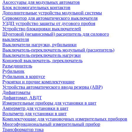
Аксессуары для модульных автоматов
Блок вспомогательных контактов
Дополнительные устройства модульной системы
Сервомотор для автоматического выключателя
УЗДП устройство защиты от дугового пробоя
Устройство блокировки выключателей
Шунтовой (независимый) расцепитель для силового
выключателя
Выключатели нагрузки, рубильники
Выключатель-переключатель модульный (расцепитель)
Выключатель-переключатель нагрузки
Концевой выключатель, переключатель
Разъединитель
Рубильник
Рубильник в корпусе
Рукоятки и прочие комплектующие
Устройства автоматического ввода резерва (АВР)
Дифавтоматы
Дифавтомат, АВДТ
Измерительные приборы для установки в щит
Амперметр для установки в щит
Вольтметр для установки в щит
Комплектующие для установочных измерительных приборов
Многофункциональный измерительный прибор
Трансформатор тока