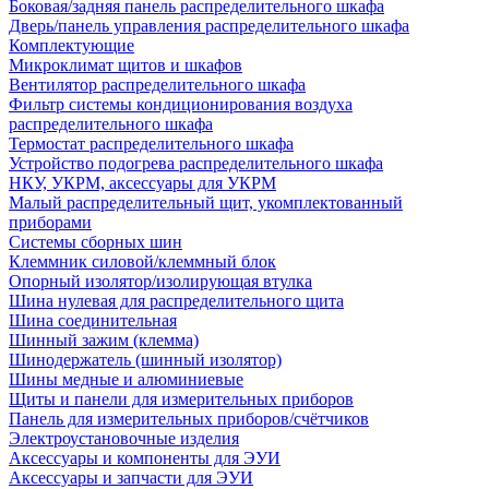
Боковая/задняя панель распределительного шкафа
Дверь/панель управления распределительного шкафа
Комплектующие
Микроклимат щитов и шкафов
Вентилятор распределительного шкафа
Фильтр системы кондиционирования воздуха
распределительного шкафа
Термостат распределительного шкафа
Устройство подогрева распределительного шкафа
НКУ, УКРМ, аксессуары для УКРМ
Малый распределительный щит, укомплектованный
приборами
Системы сборных шин
Клеммник силовой/клеммный блок
Опорный изолятор/изолирующая втулка
Шина нулевая для распределительного щита
Шина соединительная
Шинный зажим (клемма)
Шинодержатель (шинный изолятор)
Шины медные и алюминиевые
Щиты и панели для измерительных приборов
Панель для измерительных приборов/счётчиков
Электроустановочные изделия
Аксессуары и компоненты для ЭУИ
Аксессуары и запчасти для ЭУИ