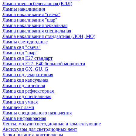
Лампа энергосберегающая (КЛЛ)
Лампы накаливания
Лампа накаливания "свеча"
Лампа накаливания "шар"
Лампа накаливания зеркальная
Лампа накаливания специальная
Лампа накаливания стандартная (ЛОН, МО)
Лампы светодиодные
Лампа свд "свеча"
Лампа свд "шар"
Лампа свд E27 стандарт
Лампа свд E27, Е40 большой мощности
Лампа свд GX, GU, G
Лампа свд декоративная
Лампа свд капсульная
Лампа свд линейная
Лампа свд рефлекторная
Лампа свд специальная
Лампа свд умная
Комплект ламп
Лампы специального назначения
Лампа инфракрасная
Ленты, модули светодиодные и комлектующие
Аксессуары для светодиодных лент
Блоки питания, контроллеры