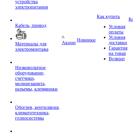
устройства
электропитания
Как купить
К
Кабель, провод
Условия
оплаты
Условия
Новинки
Акции
доставки
Материалы для
Гарантия
электромонтажа
на товар
Возврат
Низковольтное
оборудование,
счетчики,
молниезащита,
разъемы, клеммники
Обогрев, вентиляция,
климатотехника,
гелиосистемы