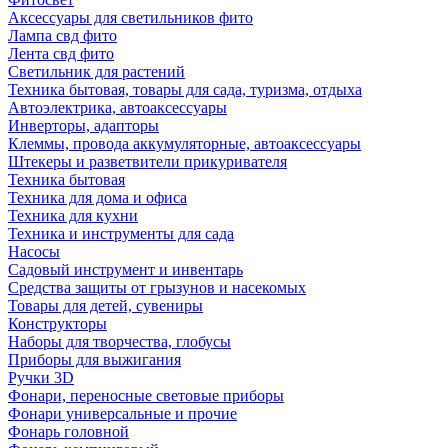
Аксессуары для светильников фито
Лампа свд фито
Лента свд фито
Светильник для растений
Техника бытовая, товары для сада, туризма, отдыха
Автоэлектрика, автоаксессуары
Инверторы, адапторы
Клеммы, провода аккумуляторные, автоаксессуары
Штекеры и разветвители прикуривателя
Техника бытовая
Техника для дома и офиса
Техника для кухни
Техника и инструменты для сада
Насосы
Садовый инструмент и инвентарь
Средства защиты от грызунов и насекомых
Товары для детей, сувениры
Конструкторы
Наборы для творчества, глобусы
Приборы для выжигания
Ручки 3D
Фонари, переносные световые приборы
Фонари универсальные и прочие
Фонарь головной