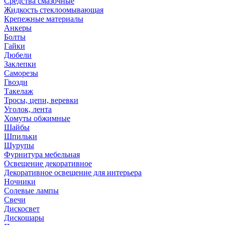
Средства смазочные
Жидкость стеклоомывающая
Крепежные материалы
Анкеры
Болты
Гайки
Дюбели
Заклепки
Саморезы
Гвозди
Такелаж
Тросы, цепи, веревки
Уголок, лента
Хомуты обжимные
Шайбы
Шпильки
Шурупы
Фурнитура мебельная
Освещение декоративное
Декоративное освещение для интерьера
Ночники
Солевые лампы
Свечи
Дискосвет
Дискошары