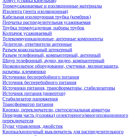
Хомут (стяжка кабельная)
Термоусаживаемые и изоляционные материалы
Изолента (лента изоляционная)
Кабельная изолирующая трубка (кембрик)
Перчатка распределительная усаживаемая
Трубка термоусадочная, наборы трубок
Колпачок усаживаемый
Телекоммуникационные, антенные компоненты
Делители, ответвители антенные
Разъем коаксиальный штекерный
Разъем телефонный, компьютерный, антенный
Шнур телефонный, аудио, видео, компьютерный
Низковольтное оборудование, счетчики, молниезащита,
разъемы, клеммники
Источники бесперебойного питания
Источник бесперебойного питания
Источники питания, трансформаторы, стабилизаторы
Источник питания (инвертор)
Стабилизатор напряжения
Трансформатор питания
Кнопки, переключатели, светосигнальная арматура
Передняя часть (головка) селекторного/многопозиционного
переключателя
Пульт управления, джойстик
Кнопка/кнопочный выключатель для распределительного