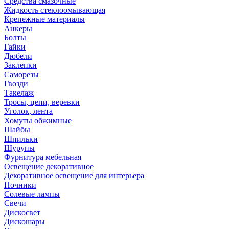
Средства смазочные
Жидкость стеклоомывающая
Крепежные материалы
Анкеры
Болты
Гайки
Дюбели
Заклепки
Саморезы
Гвозди
Такелаж
Тросы, цепи, веревки
Уголок, лента
Хомуты обжимные
Шайбы
Шпильки
Шурупы
Фурнитура мебельная
Освещение декоративное
Декоративное освещение для интерьера
Ночники
Солевые лампы
Свечи
Дискосвет
Дискошары