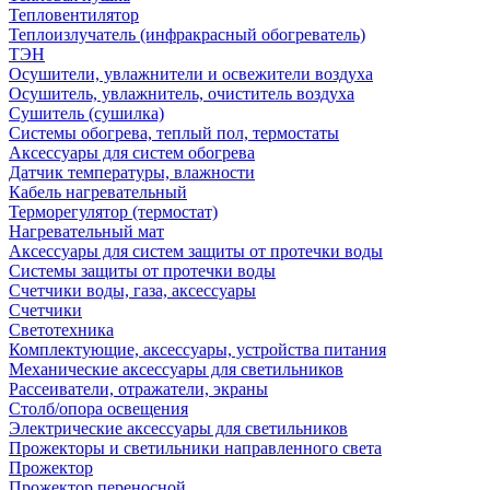
Тепловентилятор
Теплоизлучатель (инфракрасный обогреватель)
ТЭН
Осушители, увлажнители и освежители воздуха
Осушитель, увлажнитель, очиститель воздуха
Сушитель (сушилка)
Системы обогрева, теплый пол, термостаты
Аксессуары для систем обогрева
Датчик температуры, влажности
Кабель нагревательный
Терморегулятор (термостат)
Нагревательный мат
Аксессуары для систем защиты от протечки воды
Системы защиты от протечки воды
Счетчики воды, газа, аксессуары
Счетчики
Светотехника
Комплектующие, аксессуары, устройства питания
Механические аксессуары для светильников
Рассеиватели, отражатели, экраны
Столб/опора освещения
Электрические аксессуары для светильников
Прожекторы и светильники направленного света
Прожектор
Прожектор переносной