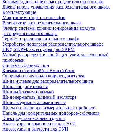
Боковая/задняя панель распределительного шкафа
Дверь/панель управления распределительного шкафа
Комплектующие
Микроклимат щитов и шкафов
Вентилятор распределительного шкафа
Фильтр системы кондиционирования воздуха
распределительного шкафа
Термостат распределительного шкафа
Устройство подогрева распределительного шкафа
НКУ, УКРМ, аксессуары для УКРМ
Малый распределительный щит, укомплектованный
приборами
Системы сборных шин
Клеммник силовой/клеммный блок
Опорный изолятор/изолирующая втулка
Шина нулевая для распределительного щита
Шина соединительная
Шинный зажим (клемма)
Шинодержатель (шинный изолятор)
Шины медные и алюминиевые
Щиты и панели для измерительных приборов
Панель для измерительных приборов/счётчиков
Электроустановочные изделия
Аксессуары и компоненты для ЭУИ
Аксессуары и запчасти для ЭУИ