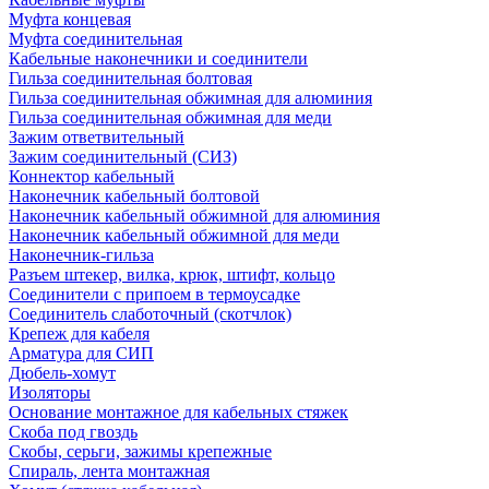
Муфта концевая
Муфта соединительная
Кабельные наконечники и соединители
Гильза соединительная болтовая
Гильза соединительная обжимная для алюминия
Гильза соединительная обжимная для меди
Зажим ответвительный
Зажим соединительный (СИЗ)
Коннектор кабельный
Наконечник кабельный болтовой
Наконечник кабельный обжимной для алюминия
Наконечник кабельный обжимной для меди
Наконечник-гильза
Разъем штекер, вилка, крюк, штифт, кольцо
Соединители с припоем в термоусадке
Соединитель слаботочный (скотчлок)
Крепеж для кабеля
Арматура для СИП
Дюбель-хомут
Изоляторы
Основание монтажное для кабельных стяжек
Скоба под гвоздь
Скобы, серьги, зажимы крепежные
Спираль, лента монтажная