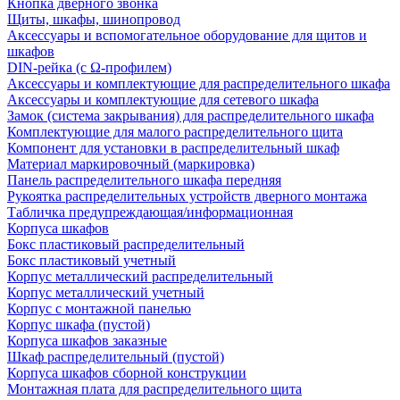
Кнопка дверного звонка
Щиты, шкафы, шинопровод
Аксессуары и вспомогательное оборудование для щитов и
шкафов
DIN-рейка (с Ω-профилем)
Аксессуары и комплектующие для распределительного шкафа
Аксессуары и комплектующие для сетевого шкафа
Замок (система закрывания) для распределительного шкафа
Комплектующие для малого распределительного щита
Компонент для установки в распределительный шкаф
Материал маркировочный (маркировка)
Панель распределительного шкафа передняя
Рукоятка распределительных устройств дверного монтажа
Табличка предупреждающая/информационная
Корпуса шкафов
Бокс пластиковый распределительный
Бокс пластиковый учетный
Корпус металлический распределительный
Корпус металлический учетный
Корпус с монтажной панелью
Корпус шкафа (пустой)
Корпуса шкафов заказные
Шкаф распределительный (пустой)
Корпуса шкафов сборной конструкции
Монтажная плата для распределительного щита