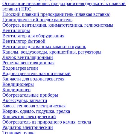
Основание низковольт. предохранителя (держатель плавкой
вставки) HRC
Плоский плавкий предохранитель (плавкая вставка)
Цилиндрический предохранитель
Обогрев, вентиляция, климатотехника, гелиосистемы
Вентиляторы
Вентилятор для оборудования
Вентилятор бытовой
Вентилятор для ванных комнат и кухонь
Каналы, воздуховоды, кроншетйны, регуляторы
Лючок вентиляционный
Решетка вентиляционная
Водонагреватели
Водонагреватель накопительный
Запчасти для водонагревателя
Кондиционеры
Кондиционер
Обогревательные приборы
Аксессуары, запчасти
Завеса тепловая электрическая
Коврик, одеяло, подушка, грелка
Конвектор электрический
Обогреватель из природного камня, стекла
Радиатор электрический
Тепловая пушка