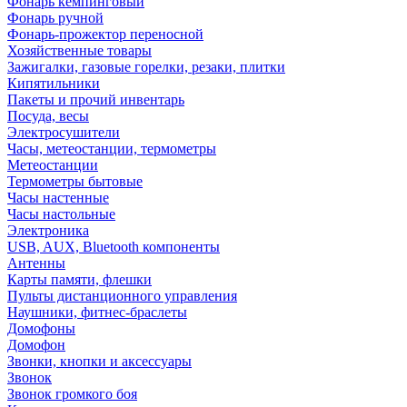
Фонарь кемпинговый
Фонарь ручной
Фонарь-прожектор переносной
Хозяйственные товары
Зажигалки, газовые горелки, резаки, плитки
Кипятильники
Пакеты и прочий инвентарь
Посуда, весы
Электросушители
Часы, метеостанции, термометры
Метеостанции
Термометры бытовые
Часы настенные
Часы настольные
Электроника
USB, AUX, Bluetooth компоненты
Антенны
Карты памяти, флешки
Пульты дистанционного управления
Наушники, фитнес-браслеты
Домофоны
Домофон
Звонки, кнопки и аксессуары
Звонок
Звонок громкого боя