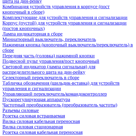
щита на дин-рейку
Комбинация устройств управления в корпусе (пост
кнопочный в сборе)
Комплектующие для устройств управления и сигнализации
Корпус (пустой) для устройств управления и сигнализации
(постов кнопочных)
Лампа индикаторная в сборе
Миниатюрный выключатель, переключатель
Нажимная кнопка (кнопочный выключатель/переключатель) в
сборе
Передняя часть (головка) нажимной кнопки
Подвесной пульт управления/пост кнопочный
Световой индикатор (лампа сигнальная) для
распределительного щита на дин-рейку
Селекторный переключатель в сборе
Табличка обозначения (шильдик-вставка) для устройств
управления и сигнализации
Управляющий переключатель/командоконтроллер
Пускорегулирующая аппаратура
Частотный преобразователь (преобразователь частоты)
Разъемы силовые
Розетка силовая встраиваемая
Вилка силовая кабельная переносная
Вилка силовая стационарная
Розетка силовая кабельная переносная