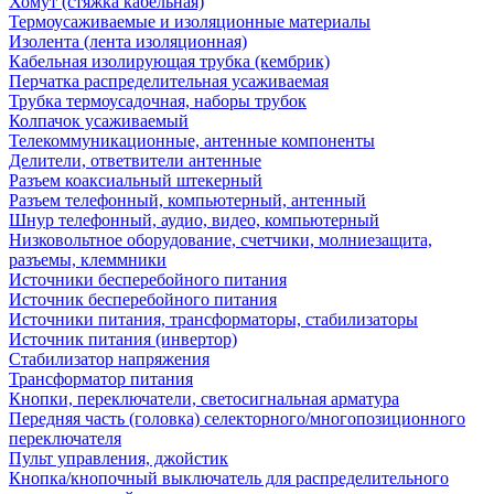
Хомут (стяжка кабельная)
Термоусаживаемые и изоляционные материалы
Изолента (лента изоляционная)
Кабельная изолирующая трубка (кембрик)
Перчатка распределительная усаживаемая
Трубка термоусадочная, наборы трубок
Колпачок усаживаемый
Телекоммуникационные, антенные компоненты
Делители, ответвители антенные
Разъем коаксиальный штекерный
Разъем телефонный, компьютерный, антенный
Шнур телефонный, аудио, видео, компьютерный
Низковольтное оборудование, счетчики, молниезащита,
разъемы, клеммники
Источники бесперебойного питания
Источник бесперебойного питания
Источники питания, трансформаторы, стабилизаторы
Источник питания (инвертор)
Стабилизатор напряжения
Трансформатор питания
Кнопки, переключатели, светосигнальная арматура
Передняя часть (головка) селекторного/многопозиционного
переключателя
Пульт управления, джойстик
Кнопка/кнопочный выключатель для распределительного