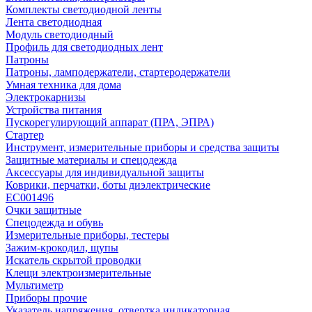
Комплекты светодиодной ленты
Лента светодиодная
Модуль светодиодный
Профиль для светодиодных лент
Патроны
Патроны, ламподержатели, стартеродержатели
Умная техника для дома
Электрокарнизы
Устройства питания
Пускорегулирующий аппарат (ПРА, ЭПРА)
Стартер
Инструмент, измерительные приборы и средства защиты
Защитные материалы и спецодежда
Аксессуары для индивидуальной защиты
Коврики, перчатки, боты диэлектрические
EC001496
Очки защитные
Спецодежда и обувь
Измерительные приборы, тестеры
Зажим-крокодил, щупы
Искатель скрытой проводки
Клещи электроизмерительные
Мультиметр
Приборы прочие
Указатель напряжения, отвертка индикаторная