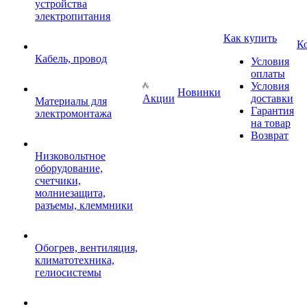
устройства
электропитания
Как купить
К
Кабель, провод
Условия
оплаты
Условия
Новинки
Акции
доставки
Материалы для
Гарантия
электромонтажа
на товар
Возврат
Низковольтное
оборудование,
счетчики,
молниезащита,
разъемы, клеммники
Обогрев, вентиляция,
климатотехника,
гелиосистемы