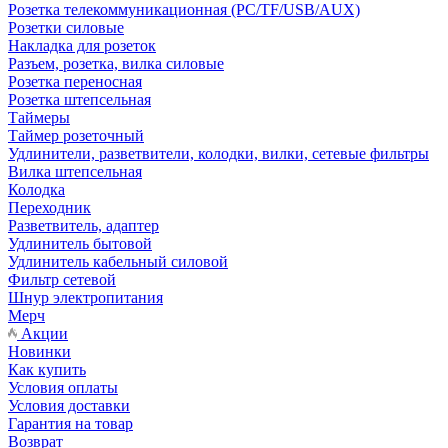
Розетка телекоммуникационная (PC/TF/USB/AUX)
Розетки силовые
Накладка для розеток
Разъем, розетка, вилка силовые
Розетка переносная
Розетка штепсельная
Таймеры
Таймер розеточный
Удлинители, разветвители, колодки, вилки, сетевые фильтры
Вилка штепсельная
Колодка
Переходник
Разветвитель, адаптер
Удлинитель бытовой
Удлинитель кабельный силовой
Фильтр сетевой
Шнур электропитания
Мерч
Акции
Новинки
Как купить
Условия оплаты
Условия доставки
Гарантия на товар
Возврат