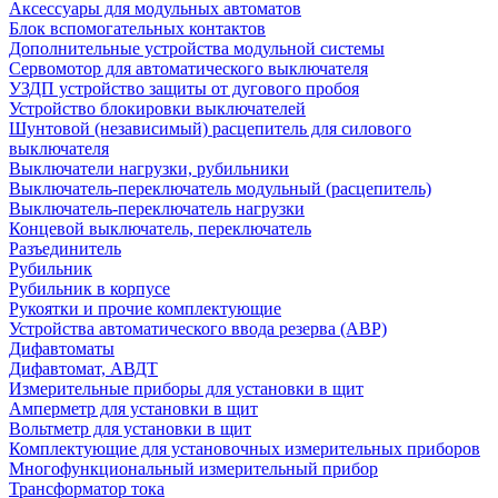
Аксессуары для модульных автоматов
Блок вспомогательных контактов
Дополнительные устройства модульной системы
Сервомотор для автоматического выключателя
УЗДП устройство защиты от дугового пробоя
Устройство блокировки выключателей
Шунтовой (независимый) расцепитель для силового
выключателя
Выключатели нагрузки, рубильники
Выключатель-переключатель модульный (расцепитель)
Выключатель-переключатель нагрузки
Концевой выключатель, переключатель
Разъединитель
Рубильник
Рубильник в корпусе
Рукоятки и прочие комплектующие
Устройства автоматического ввода резерва (АВР)
Дифавтоматы
Дифавтомат, АВДТ
Измерительные приборы для установки в щит
Амперметр для установки в щит
Вольтметр для установки в щит
Комплектующие для установочных измерительных приборов
Многофункциональный измерительный прибор
Трансформатор тока