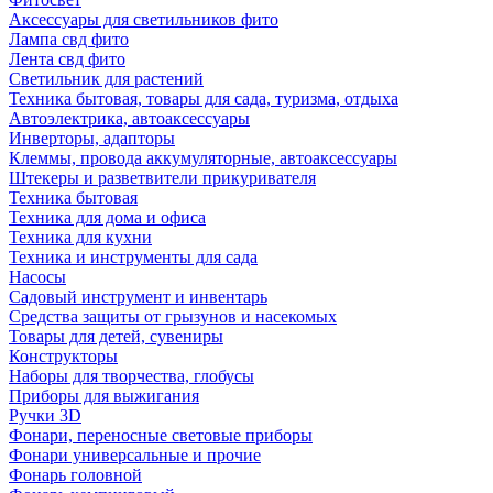
Аксессуары для светильников фито
Лампа свд фито
Лента свд фито
Светильник для растений
Техника бытовая, товары для сада, туризма, отдыха
Автоэлектрика, автоаксессуары
Инверторы, адапторы
Клеммы, провода аккумуляторные, автоаксессуары
Штекеры и разветвители прикуривателя
Техника бытовая
Техника для дома и офиса
Техника для кухни
Техника и инструменты для сада
Насосы
Садовый инструмент и инвентарь
Средства защиты от грызунов и насекомых
Товары для детей, сувениры
Конструкторы
Наборы для творчества, глобусы
Приборы для выжигания
Ручки 3D
Фонари, переносные световые приборы
Фонари универсальные и прочие
Фонарь головной