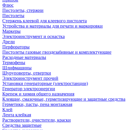
Флюс
Пистолеты, стержни
Пистолеты
Стержень клеевой для клеевого пистолета
Устройства и материалы для печати и маркировки
Маркеры
Электроинструмент и оснастка
Дрели
Перфораторы
Пистолеты газовые гвоздезабивные и комплектующие
Расходные материалы
Термофены
Шлифмашины
Шуруповерты, отвертки
Электроинструмент прочий
Установки генераторные (электростанции)
Генератор электроэнергии
Крепеж и химия общего назначения
Клеящие, смазочные, герметизирующие и защитные средства
Герметики, пасты, пена монтажная
Клей
Лента клейкая
Растворители, очистители, краски
Средства защитные