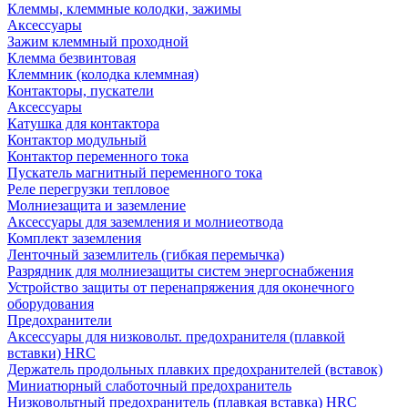
Клеммы, клеммные колодки, зажимы
Аксессуары
Зажим клеммный проходной
Клемма безвинтовая
Клеммник (колодка клеммная)
Контакторы, пускатели
Аксессуары
Катушка для контактора
Контактор модульный
Контактор переменного тока
Пускатель магнитный переменного тока
Реле перегрузки тепловое
Молниезащита и заземление
Аксессуары для заземления и молниеотвода
Комплект заземления
Ленточный заземлитель (гибкая перемычка)
Разрядник для молниезащиты систем энергоснабжения
Устройство защиты от перенапряжения для оконечного
оборудования
Предохранители
Аксессуары для низковольт. предохранителя (плавкой
вставки) HRC
Держатель продольных плавких предохранителей (вставок)
Миниатюрный слаботочный предохранитель
Низковольтный предохранитель (плавкая вставка) HRC