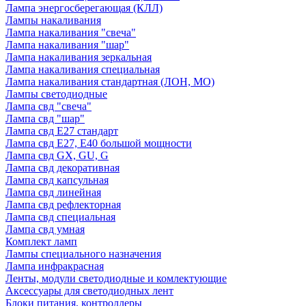
Лампа энергосберегающая (КЛЛ)
Лампы накаливания
Лампа накаливания "свеча"
Лампа накаливания "шар"
Лампа накаливания зеркальная
Лампа накаливания специальная
Лампа накаливания стандартная (ЛОН, МО)
Лампы светодиодные
Лампа свд "свеча"
Лампа свд "шар"
Лампа свд E27 стандарт
Лампа свд E27, Е40 большой мощности
Лампа свд GX, GU, G
Лампа свд декоративная
Лампа свд капсульная
Лампа свд линейная
Лампа свд рефлекторная
Лампа свд специальная
Лампа свд умная
Комплект ламп
Лампы специального назначения
Лампа инфракрасная
Ленты, модули светодиодные и комлектующие
Аксессуары для светодиодных лент
Блоки питания, контроллеры