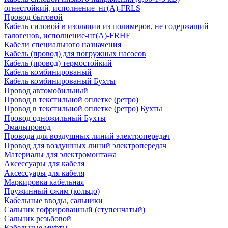
огнестойкий, исполнение–нг(А)-FRLS
Провод бытовой
Кабель силовой в изоляции из полимеров, не содержащий
галогенов, исполнение-нг(А)-FRHF
Кабели специального назначения
Кабель (провод) для погружных насосов
Кабель (провод) термостойкий
Кабель комбинированый
Кабель комбинированый Бухты
Провод автомобильный
Провод в текстильной оплетке (ретро)
Провод в текстильной оплетке (ретро) Бухты
Провод одножильный Бухты
Эмальпровод
Провода для воздушных линий электропередач
Провод для воздушных линий электропередач
Материалы для электромонтажа
Аксессуары для кабеля
Аксессуары для кабеля
Маркировка кабельная
Пружинный сжим (кольцо)
Кабельные вводы, сальники
Сальник гофрированный (ступенчатый)
Сальник резьбовой
Кабельные муфты