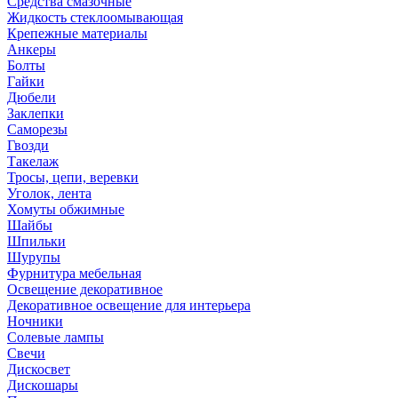
Средства смазочные
Жидкость стеклоомывающая
Крепежные материалы
Анкеры
Болты
Гайки
Дюбели
Заклепки
Саморезы
Гвозди
Такелаж
Тросы, цепи, веревки
Уголок, лента
Хомуты обжимные
Шайбы
Шпильки
Шурупы
Фурнитура мебельная
Освещение декоративное
Декоративное освещение для интерьера
Ночники
Солевые лампы
Свечи
Дискосвет
Дискошары