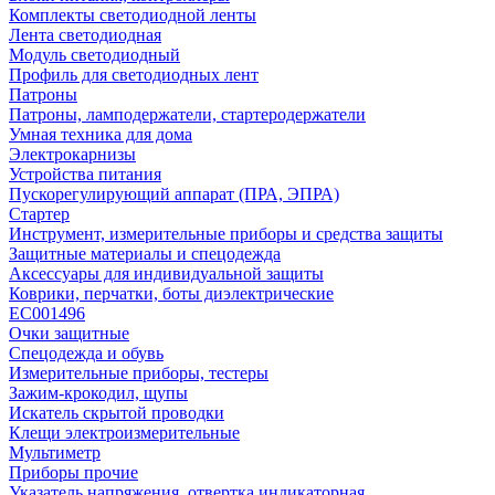
Комплекты светодиодной ленты
Лента светодиодная
Модуль светодиодный
Профиль для светодиодных лент
Патроны
Патроны, ламподержатели, стартеродержатели
Умная техника для дома
Электрокарнизы
Устройства питания
Пускорегулирующий аппарат (ПРА, ЭПРА)
Стартер
Инструмент, измерительные приборы и средства защиты
Защитные материалы и спецодежда
Аксессуары для индивидуальной защиты
Коврики, перчатки, боты диэлектрические
EC001496
Очки защитные
Спецодежда и обувь
Измерительные приборы, тестеры
Зажим-крокодил, щупы
Искатель скрытой проводки
Клещи электроизмерительные
Мультиметр
Приборы прочие
Указатель напряжения, отвертка индикаторная