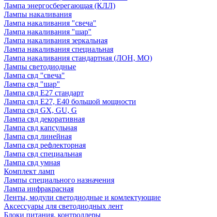
Лампа энергосберегающая (КЛЛ)
Лампы накаливания
Лампа накаливания "свеча"
Лампа накаливания "шар"
Лампа накаливания зеркальная
Лампа накаливания специальная
Лампа накаливания стандартная (ЛОН, МО)
Лампы светодиодные
Лампа свд "свеча"
Лампа свд "шар"
Лампа свд E27 стандарт
Лампа свд E27, Е40 большой мощности
Лампа свд GX, GU, G
Лампа свд декоративная
Лампа свд капсульная
Лампа свд линейная
Лампа свд рефлекторная
Лампа свд специальная
Лампа свд умная
Комплект ламп
Лампы специального назначения
Лампа инфракрасная
Ленты, модули светодиодные и комлектующие
Аксессуары для светодиодных лент
Блоки питания, контроллеры