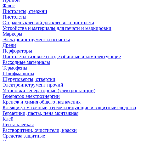
Флюс
Пистолеты, стержни
Пистолеты
Стержень клеевой для клеевого пистолета
Устройства и материалы для печати и маркировки
Маркеры
Электроинструмент и оснастка
Дрели
Перфораторы
Пистолеты газовые гвоздезабивные и комплектующие
Расходные материалы
Термофены
Шлифмашины
Шуруповерты, отвертки
Электроинструмент прочий
Установки генераторные (электростанции)
Генератор электроэнергии
Крепеж и химия общего назначения
Клеящие, смазочные, герметизирующие и защитные средства
Герметики, пасты, пена монтажная
Клей
Лента клейкая
Растворители, очистители, краски
Средства защитные