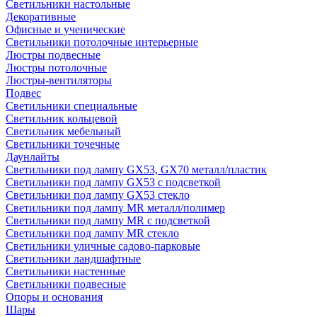
Светильники настольные
Декоративные
Офисные и ученические
Светильники потолочные интерьерные
Люстры подвесные
Люстры потолочные
Люстры-вентиляторы
Подвес
Светильники специальные
Светильник кольцевой
Светильник мебельный
Светильники точечные
Даунлайты
Светильники под лампу GX53, GX70 металл/пластик
Светильники под лампу GX53 с подсветкой
Светильники под лампу GX53 стекло
Светильники под лампу MR металл/полимер
Светильники под лампу MR с подсветкой
Светильники под лампу MR стекло
Светильники уличные садово-парковые
Светильники ландшафтные
Светильники настенные
Светильники подвесные
Опоры и основания
Шары