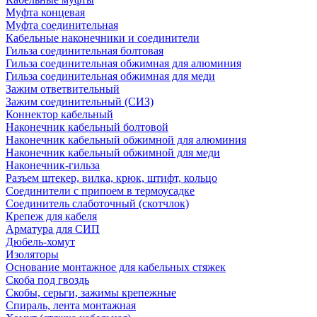
Муфта концевая
Муфта соединительная
Кабельные наконечники и соединители
Гильза соединительная болтовая
Гильза соединительная обжимная для алюминия
Гильза соединительная обжимная для меди
Зажим ответвительный
Зажим соединительный (СИЗ)
Коннектор кабельный
Наконечник кабельный болтовой
Наконечник кабельный обжимной для алюминия
Наконечник кабельный обжимной для меди
Наконечник-гильза
Разъем штекер, вилка, крюк, штифт, кольцо
Соединители с припоем в термоусадке
Соединитель слаботочный (скотчлок)
Крепеж для кабеля
Арматура для СИП
Дюбель-хомут
Изоляторы
Основание монтажное для кабельных стяжек
Скоба под гвоздь
Скобы, серьги, зажимы крепежные
Спираль, лента монтажная