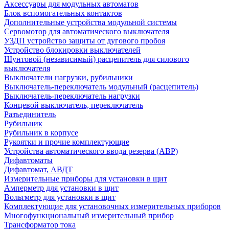
Аксессуары для модульных автоматов
Блок вспомогательных контактов
Дополнительные устройства модульной системы
Сервомотор для автоматического выключателя
УЗДП устройство защиты от дугового пробоя
Устройство блокировки выключателей
Шунтовой (независимый) расцепитель для силового
выключателя
Выключатели нагрузки, рубильники
Выключатель-переключатель модульный (расцепитель)
Выключатель-переключатель нагрузки
Концевой выключатель, переключатель
Разъединитель
Рубильник
Рубильник в корпусе
Рукоятки и прочие комплектующие
Устройства автоматического ввода резерва (АВР)
Дифавтоматы
Дифавтомат, АВДТ
Измерительные приборы для установки в щит
Амперметр для установки в щит
Вольтметр для установки в щит
Комплектующие для установочных измерительных приборов
Многофункциональный измерительный прибор
Трансформатор тока