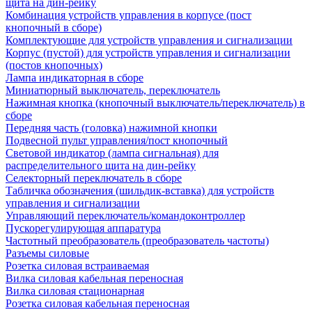
щита на дин-рейку
Комбинация устройств управления в корпусе (пост
кнопочный в сборе)
Комплектующие для устройств управления и сигнализации
Корпус (пустой) для устройств управления и сигнализации
(постов кнопочных)
Лампа индикаторная в сборе
Миниатюрный выключатель, переключатель
Нажимная кнопка (кнопочный выключатель/переключатель) в
сборе
Передняя часть (головка) нажимной кнопки
Подвесной пульт управления/пост кнопочный
Световой индикатор (лампа сигнальная) для
распределительного щита на дин-рейку
Селекторный переключатель в сборе
Табличка обозначения (шильдик-вставка) для устройств
управления и сигнализации
Управляющий переключатель/командоконтроллер
Пускорегулирующая аппаратура
Частотный преобразователь (преобразователь частоты)
Разъемы силовые
Розетка силовая встраиваемая
Вилка силовая кабельная переносная
Вилка силовая стационарная
Розетка силовая кабельная переносная