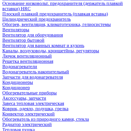
Основание низковольт. предохранителя (держатель плавкой
вставки) HRC
Плоский плавкий предохранитель (плавкая вставка)
Цилиндрический предохранитель
Обогрев, вентиляция, климатотехника, гелиосистемы
Вентиляторы
Вентилятор для оборудования
Вентилятор бытовой
Вентилятор для ванных комнат и кухонь
Каналы, воздуховоды, кроншетйны, регуляторы
Лючок вентиляционный
Решетка вентиляционная
Водонагреватели
Водонагреватель накопительный
Запчасти для водонагревателя
Кондиционеры
Кондиционер
Обогревательные приборы
Аксессуары, запчасти
Завеса тепловая электрическая
Коврик, одеяло, подушка, грелка
Конвектор электрический
Обогреватель из природного камня, стекла
Радиатор электрический
Тепловая пушка