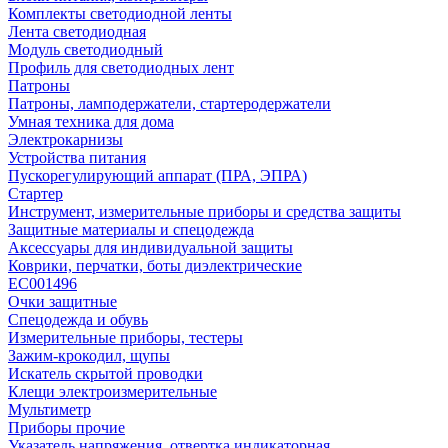
Комплекты светодиодной ленты
Лента светодиодная
Модуль светодиодный
Профиль для светодиодных лент
Патроны
Патроны, ламподержатели, стартеродержатели
Умная техника для дома
Электрокарнизы
Устройства питания
Пускорегулирующий аппарат (ПРА, ЭПРА)
Стартер
Инструмент, измерительные приборы и средства защиты
Защитные материалы и спецодежда
Аксессуары для индивидуальной защиты
Коврики, перчатки, боты диэлектрические
EC001496
Очки защитные
Спецодежда и обувь
Измерительные приборы, тестеры
Зажим-крокодил, щупы
Искатель скрытой проводки
Клещи электроизмерительные
Мультиметр
Приборы прочие
Указатель напряжения, отвертка индикаторная