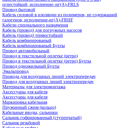
огнестойкий, исполнение–нг(А)-FRLS
Провод бытовой
Кабель силовой в изоляции из полимеров, не содержащий
галогенов, исполнение-нг(А)-FRHF
Кабели специального назначения
Кабель (провод) для погружных насосов
Кабель (провод) термостойкий
Кабель комбинированый
Кабель комбинированый Бухты
Провод автомобильный
Провод в текстильной оплетке (ретро)
Провод в текстильной оплетке (ретро) Бухты
Провод одножильный Бухты
Эмальпровод
Провода для воздушных линий электропередач
Провод для воздушных линий электропередач
Материалы для электромонтажа
Аксессуары для кабеля
Аксессуары для кабеля
Маркировка кабельная
Пружинный сжим (кольцо)
Кабельные вводы, сальники
Сальник гофрированный (ступенчатый)
Сальник резьбовой
Кабельные муфты