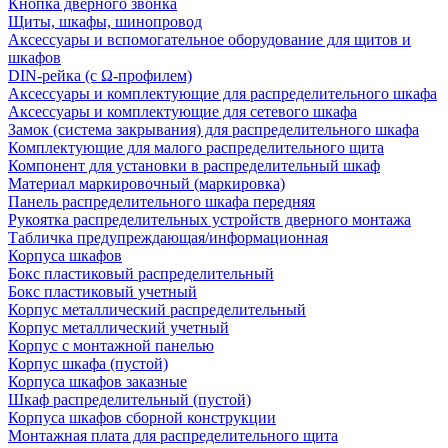
Кнопка дверного звонка
Щиты, шкафы, шинопровод
Аксессуары и вспомогательное оборудование для щитов и
шкафов
DIN-рейка (с Ω-профилем)
Аксессуары и комплектующие для распределительного шкафа
Аксессуары и комплектующие для сетевого шкафа
Замок (система закрывания) для распределительного шкафа
Комплектующие для малого распределительного щита
Компонент для установки в распределительный шкаф
Материал маркировочный (маркировка)
Панель распределительного шкафа передняя
Рукоятка распределительных устройств дверного монтажа
Табличка предупреждающая/информационная
Корпуса шкафов
Бокс пластиковый распределительный
Бокс пластиковый учетный
Корпус металлический распределительный
Корпус металлический учетный
Корпус с монтажной панелью
Корпус шкафа (пустой)
Корпуса шкафов заказные
Шкаф распределительный (пустой)
Корпуса шкафов сборной конструкции
Монтажная плата для распределительного щита