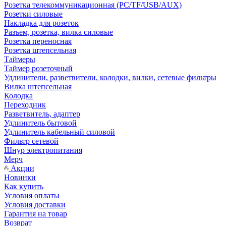
Розетка телекоммуникационная (PC/TF/USB/AUX)
Розетки силовые
Накладка для розеток
Разъем, розетка, вилка силовые
Розетка переносная
Розетка штепсельная
Таймеры
Таймер розеточный
Удлинители, разветвители, колодки, вилки, сетевые фильтры
Вилка штепсельная
Колодка
Переходник
Разветвитель, адаптер
Удлинитель бытовой
Удлинитель кабельный силовой
Фильтр сетевой
Шнур электропитания
Мерч
Акции
Новинки
Как купить
Условия оплаты
Условия доставки
Гарантия на товар
Возврат