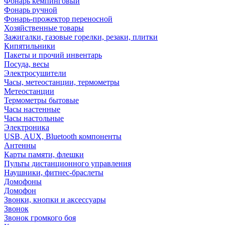
Фонарь кемпинговый
Фонарь ручной
Фонарь-прожектор переносной
Хозяйственные товары
Зажигалки, газовые горелки, резаки, плитки
Кипятильники
Пакеты и прочий инвентарь
Посуда, весы
Электросушители
Часы, метеостанции, термометры
Метеостанции
Термометры бытовые
Часы настенные
Часы настольные
Электроника
USB, AUX, Bluetooth компоненты
Антенны
Карты памяти, флешки
Пульты дистанционного управления
Наушники, фитнес-браслеты
Домофоны
Домофон
Звонки, кнопки и аксессуары
Звонок
Звонок громкого боя