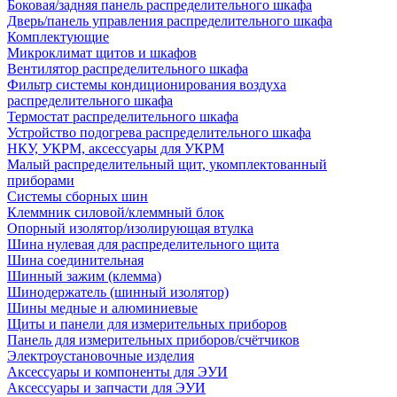
Боковая/задняя панель распределительного шкафа
Дверь/панель управления распределительного шкафа
Комплектующие
Микроклимат щитов и шкафов
Вентилятор распределительного шкафа
Фильтр системы кондиционирования воздуха
распределительного шкафа
Термостат распределительного шкафа
Устройство подогрева распределительного шкафа
НКУ, УКРМ, аксессуары для УКРМ
Малый распределительный щит, укомплектованный
приборами
Системы сборных шин
Клеммник силовой/клеммный блок
Опорный изолятор/изолирующая втулка
Шина нулевая для распределительного щита
Шина соединительная
Шинный зажим (клемма)
Шинодержатель (шинный изолятор)
Шины медные и алюминиевые
Щиты и панели для измерительных приборов
Панель для измерительных приборов/счётчиков
Электроустановочные изделия
Аксессуары и компоненты для ЭУИ
Аксессуары и запчасти для ЭУИ