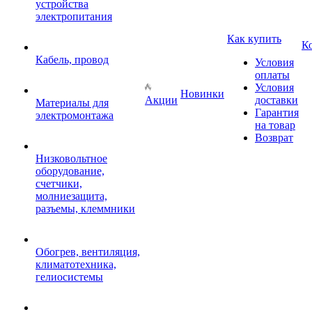
устройства
электропитания
Как купить
К
Кабель, провод
Условия
оплаты
Условия
Новинки
Акции
доставки
Материалы для
Гарантия
электромонтажа
на товар
Возврат
Низковольтное
оборудование,
счетчики,
молниезащита,
разъемы, клеммники
Обогрев, вентиляция,
климатотехника,
гелиосистемы