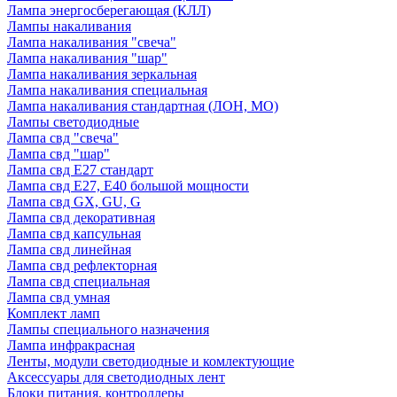
Лампа энергосберегающая (КЛЛ)
Лампы накаливания
Лампа накаливания "свеча"
Лампа накаливания "шар"
Лампа накаливания зеркальная
Лампа накаливания специальная
Лампа накаливания стандартная (ЛОН, МО)
Лампы светодиодные
Лампа свд "свеча"
Лампа свд "шар"
Лампа свд E27 стандарт
Лампа свд E27, Е40 большой мощности
Лампа свд GX, GU, G
Лампа свд декоративная
Лампа свд капсульная
Лампа свд линейная
Лампа свд рефлекторная
Лампа свд специальная
Лампа свд умная
Комплект ламп
Лампы специального назначения
Лампа инфракрасная
Ленты, модули светодиодные и комлектующие
Аксессуары для светодиодных лент
Блоки питания, контроллеры