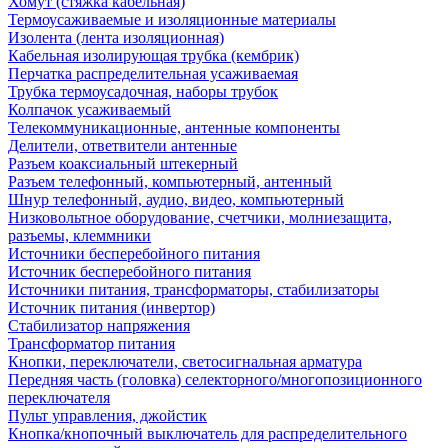
Хомут (стяжка кабельная)
Термоусаживаемые и изоляционные материалы
Изолента (лента изоляционная)
Кабельная изолирующая трубка (кембрик)
Перчатка распределительная усаживаемая
Трубка термоусадочная, наборы трубок
Колпачок усаживаемый
Телекоммуникационные, антенные компоненты
Делители, ответвители антенные
Разъем коаксиальный штекерный
Разъем телефонный, компьютерный, антенный
Шнур телефонный, аудио, видео, компьютерный
Низковольтное оборудование, счетчики, молниезащита,
разъемы, клеммники
Источники бесперебойного питания
Источник бесперебойного питания
Источники питания, трансформаторы, стабилизаторы
Источник питания (инвертор)
Стабилизатор напряжения
Трансформатор питания
Кнопки, переключатели, светосигнальная арматура
Передняя часть (головка) селекторного/многопозиционного
переключателя
Пульт управления, джойстик
Кнопка/кнопочный выключатель для распределительного