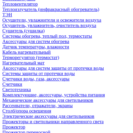
Тепловентилятор
Теплоизлучатель (инфракрасный обогреватель)
ТЭН
Осушители, увлажнители и освежители воздуха
Осушитель, увлажнитель, очиститель воздуха
Сушитель (сушилка)
Системы обогрева, теплый пол, термостаты
Аксессуары для систем обогрева
Датчик температуры, влажности
Кабель нагревательный
Терморегулятор (термостат)
Нагревательный мат
Аксессуары для систем защиты от протечки воды
Системы защиты от протечки воды
Счетчики воды, газа, аксессуары
Счетчики
Светотехника
Комплектующие, аксессуары, устройства питания
Механические аксессуары для светильников
Рассеиватели, отражатели, экраны
Столб/опора освещения
Электрические аксессуары для светильников
Прожекторы и светильники направленного света
Прожектор
Прожектор переносной