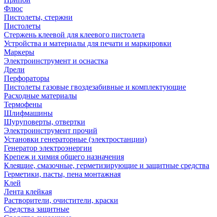
Флюс
Пистолеты, стержни
Пистолеты
Стержень клеевой для клеевого пистолета
Устройства и материалы для печати и маркировки
Маркеры
Электроинструмент и оснастка
Дрели
Перфораторы
Пистолеты газовые гвоздезабивные и комплектующие
Расходные материалы
Термофены
Шлифмашины
Шуруповерты, отвертки
Электроинструмент прочий
Установки генераторные (электростанции)
Генератор электроэнергии
Крепеж и химия общего назначения
Клеящие, смазочные, герметизирующие и защитные средства
Герметики, пасты, пена монтажная
Клей
Лента клейкая
Растворители, очистители, краски
Средства защитные