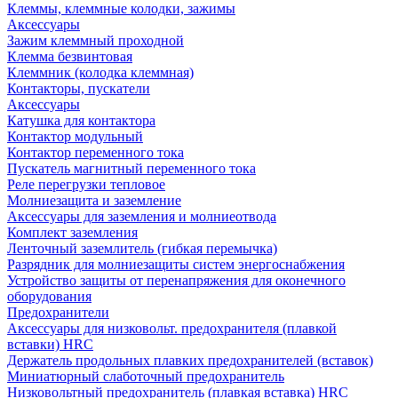
Клеммы, клеммные колодки, зажимы
Аксессуары
Зажим клеммный проходной
Клемма безвинтовая
Клеммник (колодка клеммная)
Контакторы, пускатели
Аксессуары
Катушка для контактора
Контактор модульный
Контактор переменного тока
Пускатель магнитный переменного тока
Реле перегрузки тепловое
Молниезащита и заземление
Аксессуары для заземления и молниеотвода
Комплект заземления
Ленточный заземлитель (гибкая перемычка)
Разрядник для молниезащиты систем энергоснабжения
Устройство защиты от перенапряжения для оконечного
оборудования
Предохранители
Аксессуары для низковольт. предохранителя (плавкой
вставки) HRC
Держатель продольных плавких предохранителей (вставок)
Миниатюрный слаботочный предохранитель
Низковольтный предохранитель (плавкая вставка) HRC