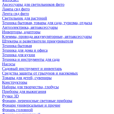
Аксессуары для светильников фито
Лампа свд фито
Лента свд фито
Светильник для растений
Техника бытовая, товары для сада, туризма, отдыха
Автоэлектрика, автоаксессуары
Инверторы, адапторы
Клеммы, провода аккумуляторные, автоаксессуары
Штекеры и разветвители прикуривателя
Техника бытовая
Техника для дома и офиса
Техника для кухни
Техника и инструменты для сада
Насосы
Садовый инструмент и инвентарь
Средства защиты от грызунов и насекомых
Товары для детей, сувениры
Конструкторы
Наборы для творчества, глобусы
Приборы для выжигания
Ручки 3D
Фонари, переносные световые приборы
Фонари универсальные и прочие
Фонарь головной