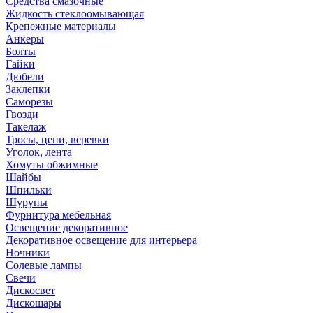
Средства смазочные
Жидкость стеклоомывающая
Крепежные материалы
Анкеры
Болты
Гайки
Дюбели
Заклепки
Саморезы
Гвозди
Такелаж
Тросы, цепи, веревки
Уголок, лента
Хомуты обжимные
Шайбы
Шпильки
Шурупы
Фурнитура мебельная
Освещение декоративное
Декоративное освещение для интерьера
Ночники
Солевые лампы
Свечи
Дискосвет
Дискошары