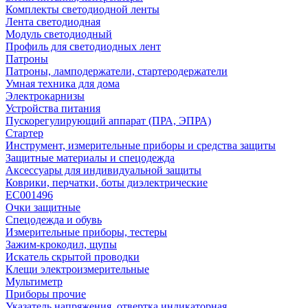
Комплекты светодиодной ленты
Лента светодиодная
Модуль светодиодный
Профиль для светодиодных лент
Патроны
Патроны, ламподержатели, стартеродержатели
Умная техника для дома
Электрокарнизы
Устройства питания
Пускорегулирующий аппарат (ПРА, ЭПРА)
Стартер
Инструмент, измерительные приборы и средства защиты
Защитные материалы и спецодежда
Аксессуары для индивидуальной защиты
Коврики, перчатки, боты диэлектрические
EC001496
Очки защитные
Спецодежда и обувь
Измерительные приборы, тестеры
Зажим-крокодил, щупы
Искатель скрытой проводки
Клещи электроизмерительные
Мультиметр
Приборы прочие
Указатель напряжения, отвертка индикаторная