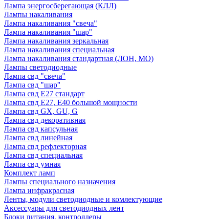
Лампа энергосберегающая (КЛЛ)
Лампы накаливания
Лампа накаливания "свеча"
Лампа накаливания "шар"
Лампа накаливания зеркальная
Лампа накаливания специальная
Лампа накаливания стандартная (ЛОН, МО)
Лампы светодиодные
Лампа свд "свеча"
Лампа свд "шар"
Лампа свд E27 стандарт
Лампа свд E27, Е40 большой мощности
Лампа свд GX, GU, G
Лампа свд декоративная
Лампа свд капсульная
Лампа свд линейная
Лампа свд рефлекторная
Лампа свд специальная
Лампа свд умная
Комплект ламп
Лампы специального назначения
Лампа инфракрасная
Ленты, модули светодиодные и комлектующие
Аксессуары для светодиодных лент
Блоки питания, контроллеры