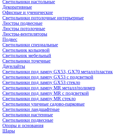
Светильники настольные
Декоративные
Офисные и ученические
Светильники потолочные интерьерные
Люстры подвесные
Люстры потолочные
Люстры-вентиляторы
Подвес
Светильники специальные
Светильник кольцевой
Светильник мебельный
Светильники точечные
Даунлайты
Светильники под лампу GX53, GX70 металл/пластик
Светильники под лампу GX53 с подсветкой
Светильники под лампу GX53 стекло
Светильники под лампу MR металл/полимер
Светильники под лампу MR с подсветкой
Светильники под лампу MR стекло
Светильники уличные садово-парковые
Светильники ландшафтные
Светильники настенные
Светильники подвесные
Опоры и основания
Шары