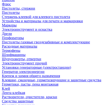
Флюс
Пистолеты, стержни
Пистолеты
Стержень клеевой для клеевого пистолета
Устройства и материалы для печати и маркировки
Маркеры
Электроинструмент и оснастка
Дрели
Перфораторы
Пистолеты газовые гвоздезабивные и комплектующие
Расходные материалы
Термофены
Шлифмашины
Шуруповерты, отвертки
Электроинструмент прочий
Установки генераторные (электростанции)
Генератор электроэнергии
Крепеж и химия общего назначения
Клеящие, смазочные, герметизирующие и защитные средства
Герметики, пасты, пена монтажная
Клей
Лента клейкая
Растворители, очистители, краски
Средства защитные