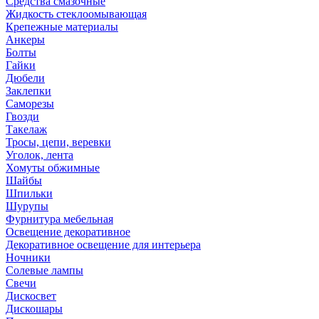
Средства смазочные
Жидкость стеклоомывающая
Крепежные материалы
Анкеры
Болты
Гайки
Дюбели
Заклепки
Саморезы
Гвозди
Такелаж
Тросы, цепи, веревки
Уголок, лента
Хомуты обжимные
Шайбы
Шпильки
Шурупы
Фурнитура мебельная
Освещение декоративное
Декоративное освещение для интерьера
Ночники
Солевые лампы
Свечи
Дискосвет
Дискошары