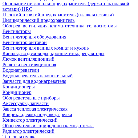
Основание низковольт. предохранителя (держатель плавкой
вставки) HRC
Плоский плавкий предохранитель (плавкая вставка)
Цилиндрический предохранитель
Обогрев, вентиляция, климатотехника, гелиосистемы
Вентиляторы
Вентилятор для оборудования
Вентилятор бытовой
Вентилятор для ванных комнат и кухонь
Каналы, воздуховоды, кроншетйны, регуляторы
Лючок вентиляционный
Решетка вентиляционная
Водонагреватели
Водонагреватель накопительный
Запчасти для водонагревателя
Кондиционеры
Кондиционер
Обогревательные приборы
Аксессуары, запчасти
Завеса тепловая электрическая
Коврик, одеяло, подушка, грелка
Конвектор электрический
Обогреватель из природного камня, стекла
Радиатор электрический
Тепловая пушка