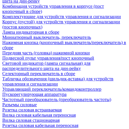
щита на дин-рейку
Комбинация устройств управления в корпусе (пост
кнопочный в сборе)
Комплектующие для устройств управления и сигнализации
Корпус (пустой) для устройств управления и сигнализации
(постов кнопочных)
Лампа индикаторная в сборе
Миниатюрный выключатель, переключатель
Нажимная кнопка (кнопочный выключатель/переключатель) в
сборе
Передняя часть (головка) нажимной кнопки
Подвесной пульт управления/пост кнопочный
Световой индикатор (лампа сигнальная) для
распределительного щита на дин-рейку
Селекторный переключатель в сборе
Табличка обозначения (шильдик-вставка) для устройств
управления и сигнализации
Управляющий переключатель/командоконтроллер
Пускорегулирующая аппаратура
Частотный преобразователь (преобразователь частоты)
Разъемы силовые
Розетка силовая встраиваемая
Вилка силовая кабельная переносная
Вилка силовая стационарная
Розетка силовая кабельная переносная