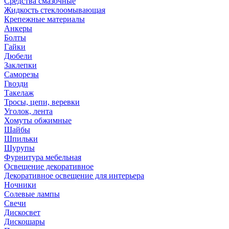
Средства смазочные
Жидкость стеклоомывающая
Крепежные материалы
Анкеры
Болты
Гайки
Дюбели
Заклепки
Саморезы
Гвозди
Такелаж
Тросы, цепи, веревки
Уголок, лента
Хомуты обжимные
Шайбы
Шпильки
Шурупы
Фурнитура мебельная
Освещение декоративное
Декоративное освещение для интерьера
Ночники
Солевые лампы
Свечи
Дискосвет
Дискошары