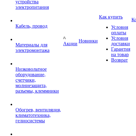
устройства
электропитания
Как купить
К
Кабель, провод
Условия
оплаты
Условия
Новинки
Акции
доставки
Материалы для
Гарантия
электромонтажа
на товар
Возврат
Низковольтное
оборудование,
счетчики,
молниезащита,
разъемы, клеммники
Обогрев, вентиляция,
климатотехника,
гелиосистемы