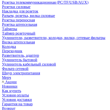
Розетка телекоммуникационная (PC/TF/USB/AUX)
Розетки силовые
Накладка для розеток
Разъем, розетка, вилка силовые
Розетка переносная
Розетка штепсельная
Таймеры
Таймер розеточный
Удлинители, разветвители, колодки, вилки, сетевые фильтры
Вилка штепсельная
Колодка
Переходник
Разветвитель, адаптер
Удлинитель бытовой
Удлинитель кабельный силовой
Фильтр сетевой
Шнур электропитания
Мерч
Акции
Новинки
Как купить
Условия оплаты
Условия доставки
Гарантия на товар
Возврат