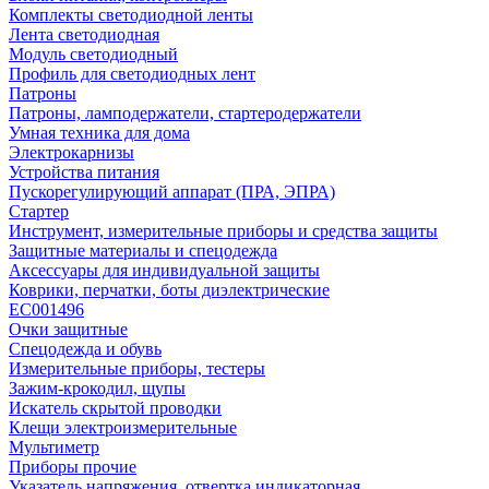
Комплекты светодиодной ленты
Лента светодиодная
Модуль светодиодный
Профиль для светодиодных лент
Патроны
Патроны, ламподержатели, стартеродержатели
Умная техника для дома
Электрокарнизы
Устройства питания
Пускорегулирующий аппарат (ПРА, ЭПРА)
Стартер
Инструмент, измерительные приборы и средства защиты
Защитные материалы и спецодежда
Аксессуары для индивидуальной защиты
Коврики, перчатки, боты диэлектрические
EC001496
Очки защитные
Спецодежда и обувь
Измерительные приборы, тестеры
Зажим-крокодил, щупы
Искатель скрытой проводки
Клещи электроизмерительные
Мультиметр
Приборы прочие
Указатель напряжения, отвертка индикаторная