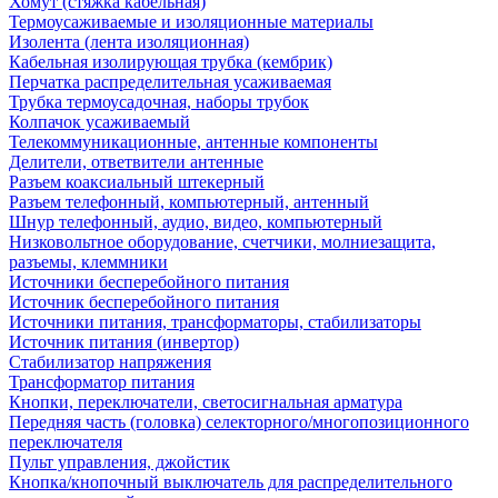
Хомут (стяжка кабельная)
Термоусаживаемые и изоляционные материалы
Изолента (лента изоляционная)
Кабельная изолирующая трубка (кембрик)
Перчатка распределительная усаживаемая
Трубка термоусадочная, наборы трубок
Колпачок усаживаемый
Телекоммуникационные, антенные компоненты
Делители, ответвители антенные
Разъем коаксиальный штекерный
Разъем телефонный, компьютерный, антенный
Шнур телефонный, аудио, видео, компьютерный
Низковольтное оборудование, счетчики, молниезащита,
разъемы, клеммники
Источники бесперебойного питания
Источник бесперебойного питания
Источники питания, трансформаторы, стабилизаторы
Источник питания (инвертор)
Стабилизатор напряжения
Трансформатор питания
Кнопки, переключатели, светосигнальная арматура
Передняя часть (головка) селекторного/многопозиционного
переключателя
Пульт управления, джойстик
Кнопка/кнопочный выключатель для распределительного