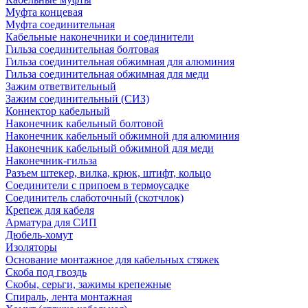
Муфта концевая
Муфта соединительная
Кабельные наконечники и соединители
Гильза соединительная болтовая
Гильза соединительная обжимная для алюминия
Гильза соединительная обжимная для меди
Зажим ответвительный
Зажим соединительный (СИЗ)
Коннектор кабельный
Наконечник кабельный болтовой
Наконечник кабельный обжимной для алюминия
Наконечник кабельный обжимной для меди
Наконечник-гильза
Разъем штекер, вилка, крюк, штифт, кольцо
Соединители с припоем в термоусадке
Соединитель слаботочный (скотчлок)
Крепеж для кабеля
Арматура для СИП
Дюбель-хомут
Изоляторы
Основание монтажное для кабельных стяжек
Скоба под гвоздь
Скобы, серьги, зажимы крепежные
Спираль, лента монтажная