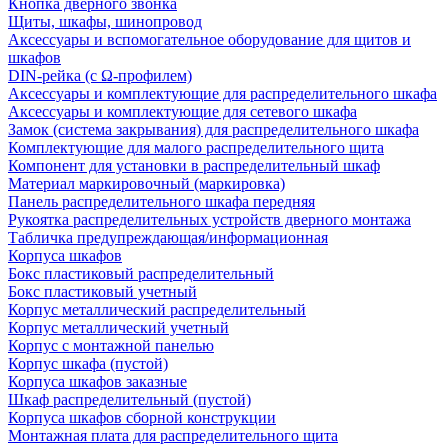
Кнопка дверного звонка
Щиты, шкафы, шинопровод
Аксессуары и вспомогательное оборудование для щитов и
шкафов
DIN-рейка (с Ω-профилем)
Аксессуары и комплектующие для распределительного шкафа
Аксессуары и комплектующие для сетевого шкафа
Замок (система закрывания) для распределительного шкафа
Комплектующие для малого распределительного щита
Компонент для установки в распределительный шкаф
Материал маркировочный (маркировка)
Панель распределительного шкафа передняя
Рукоятка распределительных устройств дверного монтажа
Табличка предупреждающая/информационная
Корпуса шкафов
Бокс пластиковый распределительный
Бокс пластиковый учетный
Корпус металлический распределительный
Корпус металлический учетный
Корпус с монтажной панелью
Корпус шкафа (пустой)
Корпуса шкафов заказные
Шкаф распределительный (пустой)
Корпуса шкафов сборной конструкции
Монтажная плата для распределительного щита