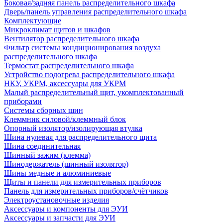
Боковая/задняя панель распределительного шкафа
Дверь/панель управления распределительного шкафа
Комплектующие
Микроклимат щитов и шкафов
Вентилятор распределительного шкафа
Фильтр системы кондиционирования воздуха
распределительного шкафа
Термостат распределительного шкафа
Устройство подогрева распределительного шкафа
НКУ, УКРМ, аксессуары для УКРМ
Малый распределительный щит, укомплектованный
приборами
Системы сборных шин
Клеммник силовой/клеммный блок
Опорный изолятор/изолирующая втулка
Шина нулевая для распределительного щита
Шина соединительная
Шинный зажим (клемма)
Шинодержатель (шинный изолятор)
Шины медные и алюминиевые
Щиты и панели для измерительных приборов
Панель для измерительных приборов/счётчиков
Электроустановочные изделия
Аксессуары и компоненты для ЭУИ
Аксессуары и запчасти для ЭУИ