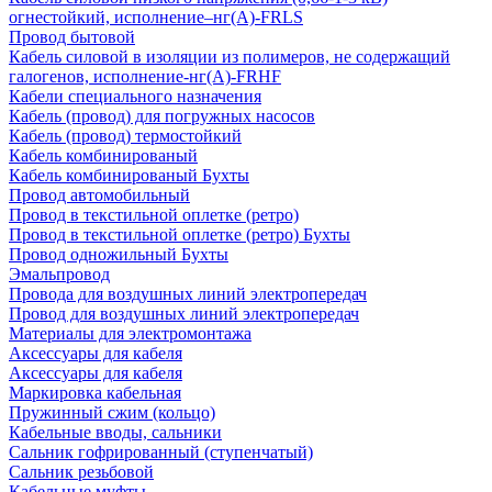
огнестойкий, исполнение–нг(А)-FRLS
Провод бытовой
Кабель силовой в изоляции из полимеров, не содержащий
галогенов, исполнение-нг(А)-FRHF
Кабели специального назначения
Кабель (провод) для погружных насосов
Кабель (провод) термостойкий
Кабель комбинированый
Кабель комбинированый Бухты
Провод автомобильный
Провод в текстильной оплетке (ретро)
Провод в текстильной оплетке (ретро) Бухты
Провод одножильный Бухты
Эмальпровод
Провода для воздушных линий электропередач
Провод для воздушных линий электропередач
Материалы для электромонтажа
Аксессуары для кабеля
Аксессуары для кабеля
Маркировка кабельная
Пружинный сжим (кольцо)
Кабельные вводы, сальники
Сальник гофрированный (ступенчатый)
Сальник резьбовой
Кабельные муфты