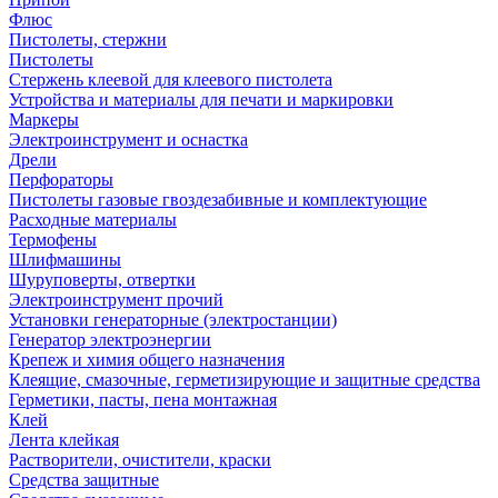
Флюс
Пистолеты, стержни
Пистолеты
Стержень клеевой для клеевого пистолета
Устройства и материалы для печати и маркировки
Маркеры
Электроинструмент и оснастка
Дрели
Перфораторы
Пистолеты газовые гвоздезабивные и комплектующие
Расходные материалы
Термофены
Шлифмашины
Шуруповерты, отвертки
Электроинструмент прочий
Установки генераторные (электростанции)
Генератор электроэнергии
Крепеж и химия общего назначения
Клеящие, смазочные, герметизирующие и защитные средства
Герметики, пасты, пена монтажная
Клей
Лента клейкая
Растворители, очистители, краски
Средства защитные