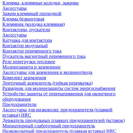
Клеммы, клеммные колодки, зажимы
Аксессуары
Зажим клеммный проходной
Клемма безвинтовая
Клеммник (колодка клеммная)
Контакторы, пускатели
Аксессуары
Катушка для контактора
Контактор модульный
Контактор переменного тока
Пускатель магнитный переменного тока
Реле перегрузки тепловое
Молниезащита и заземление
Аксессуары для заземления и молниеотвода
Комплект заземления
Ленточный заземлитель (гибкая перемычка)
Разрядник для молниезащиты систем энергоснабжения
Устройство защиты от перенапряжения для оконечного
оборудования
Предохранители
Аксессуары для низковольт. предохранителя (плавкой
вставки) HRC
Держатель продольных плавких предохранителей (вставок)
Миниатюрный слаботочный предохранитель
Низковольтный предохранитель (плавкая вставка) HRC