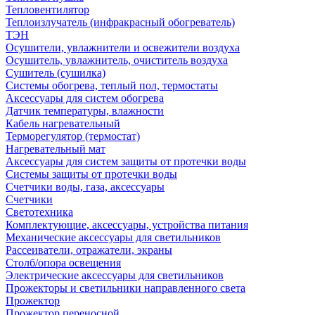
Тепловентилятор
Теплоизлучатель (инфракрасный обогреватель)
ТЭН
Осушители, увлажнители и освежители воздуха
Осушитель, увлажнитель, очиститель воздуха
Сушитель (сушилка)
Системы обогрева, теплый пол, термостаты
Аксессуары для систем обогрева
Датчик температуры, влажности
Кабель нагревательный
Терморегулятор (термостат)
Нагревательный мат
Аксессуары для систем защиты от протечки воды
Системы защиты от протечки воды
Счетчики воды, газа, аксессуары
Счетчики
Светотехника
Комплектующие, аксессуары, устройства питания
Механические аксессуары для светильников
Рассеиватели, отражатели, экраны
Столб/опора освещения
Электрические аксессуары для светильников
Прожекторы и светильники направленного света
Прожектор
Прожектор переносной