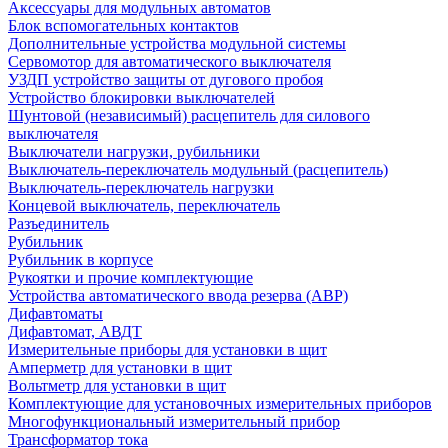
Аксессуары для модульных автоматов
Блок вспомогательных контактов
Дополнительные устройства модульной системы
Сервомотор для автоматического выключателя
УЗДП устройство защиты от дугового пробоя
Устройство блокировки выключателей
Шунтовой (независимый) расцепитель для силового
выключателя
Выключатели нагрузки, рубильники
Выключатель-переключатель модульный (расцепитель)
Выключатель-переключатель нагрузки
Концевой выключатель, переключатель
Разъединитель
Рубильник
Рубильник в корпусе
Рукоятки и прочие комплектующие
Устройства автоматического ввода резерва (АВР)
Дифавтоматы
Дифавтомат, АВДТ
Измерительные приборы для установки в щит
Амперметр для установки в щит
Вольтметр для установки в щит
Комплектующие для установочных измерительных приборов
Многофункциональный измерительный прибор
Трансформатор тока