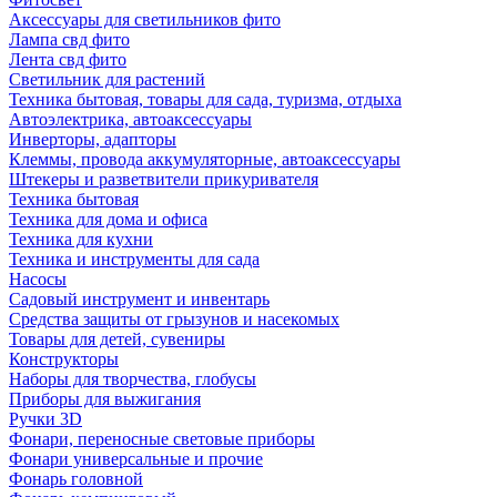
Аксессуары для светильников фито
Лампа свд фито
Лента свд фито
Светильник для растений
Техника бытовая, товары для сада, туризма, отдыха
Автоэлектрика, автоаксессуары
Инверторы, адапторы
Клеммы, провода аккумуляторные, автоаксессуары
Штекеры и разветвители прикуривателя
Техника бытовая
Техника для дома и офиса
Техника для кухни
Техника и инструменты для сада
Насосы
Садовый инструмент и инвентарь
Средства защиты от грызунов и насекомых
Товары для детей, сувениры
Конструкторы
Наборы для творчества, глобусы
Приборы для выжигания
Ручки 3D
Фонари, переносные световые приборы
Фонари универсальные и прочие
Фонарь головной