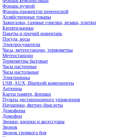
Фонарь кемпинговый
Фонарь ручной
Фонарь-прожектор переносной
Хозяйственные товары
Зажигалки, газовые горелки, резаки, плитки
Кипятильники
Пакеты и прочий инвентарь
Посуда, весы
Электросушители
Часы, метеостанции, термометры
Метеостанции
Термометры бытовые
Часы настенные
Часы настольные
Электроника
USB, AUX, Bluetooth компоненты
Антенны
Карты памяти, флешки
Пульты дистанционного управления
Наушники, фитнес-браслеты
Домофоны
Домофон
Звонки, кнопки и аксессуары
Звонок
Звонок громкого боя