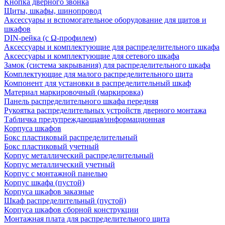
Кнопка дверного звонка
Щиты, шкафы, шинопровод
Аксессуары и вспомогательное оборудование для щитов и
шкафов
DIN-рейка (с Ω-профилем)
Аксессуары и комплектующие для распределительного шкафа
Аксессуары и комплектующие для сетевого шкафа
Замок (система закрывания) для распределительного шкафа
Комплектующие для малого распределительного щита
Компонент для установки в распределительный шкаф
Материал маркировочный (маркировка)
Панель распределительного шкафа передняя
Рукоятка распределительных устройств дверного монтажа
Табличка предупреждающая/информационная
Корпуса шкафов
Бокс пластиковый распределительный
Бокс пластиковый учетный
Корпус металлический распределительный
Корпус металлический учетный
Корпус с монтажной панелью
Корпус шкафа (пустой)
Корпуса шкафов заказные
Шкаф распределительный (пустой)
Корпуса шкафов сборной конструкции
Монтажная плата для распределительного щита