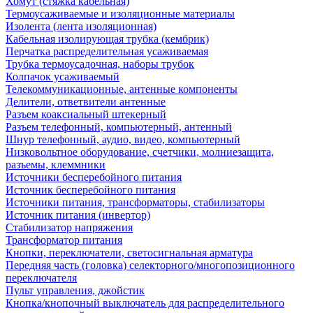
Хомут (стяжка кабельная)
Термоусаживаемые и изоляционные материалы
Изолента (лента изоляционная)
Кабельная изолирующая трубка (кембрик)
Перчатка распределительная усаживаемая
Трубка термоусадочная, наборы трубок
Колпачок усаживаемый
Телекоммуникационные, антенные компоненты
Делители, ответвители антенные
Разъем коаксиальный штекерный
Разъем телефонный, компьютерный, антенный
Шнур телефонный, аудио, видео, компьютерный
Низковольтное оборудование, счетчики, молниезащита,
разъемы, клеммники
Источники бесперебойного питания
Источник бесперебойного питания
Источники питания, трансформаторы, стабилизаторы
Источник питания (инвертор)
Стабилизатор напряжения
Трансформатор питания
Кнопки, переключатели, светосигнальная арматура
Передняя часть (головка) селекторного/многопозиционного
переключателя
Пульт управления, джойстик
Кнопка/кнопочный выключатель для распределительного