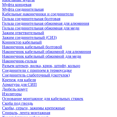
Муфта концевая
Муфта соединительная
Кабельные наконечники и соединители
Гильза соединительная болтовая
Гильза соединительная обжимная для алюминия
Гильза соединительная обжимная для меди
Зажим ответвительный
Зажим соединительный (СИЗ)
Коннектор кабельный
Наконечник кабельный болтовой
Наконечник кабельный обжимной для алюминия
Наконечник кабельный обжимной для меди
Наконечник-гильза
Разъем штекер, вилка, крюк, штифт, кольцо
Соединители с припоем в термоусадке
Соединитель слаботочный (скотчлок)
Крепеж для кабеля
Арматура для СИП
Дюбель-хомут
Изоляторы
Основание монтажное для кабельных стяжек
Скоба под гвоздь
Скобы, серьги, зажимы крепежные
Спираль, лента монтажная