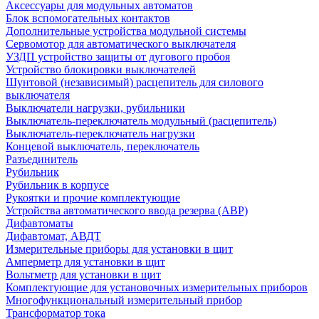
Аксессуары для модульных автоматов
Блок вспомогательных контактов
Дополнительные устройства модульной системы
Сервомотор для автоматического выключателя
УЗДП устройство защиты от дугового пробоя
Устройство блокировки выключателей
Шунтовой (независимый) расцепитель для силового
выключателя
Выключатели нагрузки, рубильники
Выключатель-переключатель модульный (расцепитель)
Выключатель-переключатель нагрузки
Концевой выключатель, переключатель
Разъединитель
Рубильник
Рубильник в корпусе
Рукоятки и прочие комплектующие
Устройства автоматического ввода резерва (АВР)
Дифавтоматы
Дифавтомат, АВДТ
Измерительные приборы для установки в щит
Амперметр для установки в щит
Вольтметр для установки в щит
Комплектующие для установочных измерительных приборов
Многофункциональный измерительный прибор
Трансформатор тока