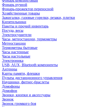
Фонарь кемпинговый
Фонарь ручной
Фонарь-прожектор переносной
Хозяйственные товары
Зажигалки, газовые горелки, резаки, плитки
Кипятильники
Пакеты и прочий инвентарь
Посуда, весы
Электросушители
Часы, метеостанции, термометры
Метеостанции
Термометры бытовые
Часы настенные
Часы настольные
Электроника
USB, AUX, Bluetooth компоненты
Антенны
Карты памяти, флешки
Пульты дистанционного управления
Наушники, фитнес-браслеты
Домофоны
Домофон
Звонки, кнопки и аксессуары
Звонок
Звонок громкого боя