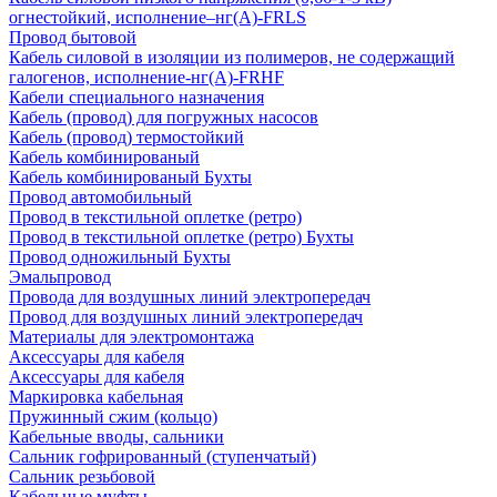
огнестойкий, исполнение–нг(А)-FRLS
Провод бытовой
Кабель силовой в изоляции из полимеров, не содержащий
галогенов, исполнение-нг(А)-FRHF
Кабели специального назначения
Кабель (провод) для погружных насосов
Кабель (провод) термостойкий
Кабель комбинированый
Кабель комбинированый Бухты
Провод автомобильный
Провод в текстильной оплетке (ретро)
Провод в текстильной оплетке (ретро) Бухты
Провод одножильный Бухты
Эмальпровод
Провода для воздушных линий электропередач
Провод для воздушных линий электропередач
Материалы для электромонтажа
Аксессуары для кабеля
Аксессуары для кабеля
Маркировка кабельная
Пружинный сжим (кольцо)
Кабельные вводы, сальники
Сальник гофрированный (ступенчатый)
Сальник резьбовой
Кабельные муфты