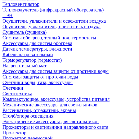
Тепловентилятор
Теплоизлучатель (инфракрасный обогреватель)
ТЭН
Осушители, увлажнители и освежители воздуха
Осушитель, увлажнитель, очиститель воздуха
Сушитель (сушилка)
Системы обогрева, теплый пол, термостаты
Аксессуары для систем обогрева
Датчик температуры, влажности
Кабель нагревательный
Терморегулятор (термостат)
Нагревательный мат
Аксессуары для систем защиты от протечки воды
Системы защиты от протечки воды
Счетчики воды, газа, аксессуары
Счетчики
Светотехника
Комплектующие, аксессуары, устройства питания
Механические аксессуары для светильников
Рассеиватели, отражатели, экраны
Столб/опора освещения
Электрические аксессуары для светильников
Прожекторы и светильники направленного света
Прожектор
Прожектор переносной