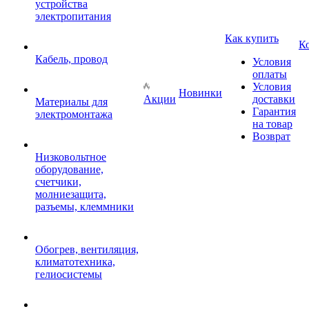
устройства
электропитания
Как купить
К
Кабель, провод
Условия
оплаты
Условия
Новинки
Акции
доставки
Материалы для
Гарантия
электромонтажа
на товар
Возврат
Низковольтное
оборудование,
счетчики,
молниезащита,
разъемы, клеммники
Обогрев, вентиляция,
климатотехника,
гелиосистемы