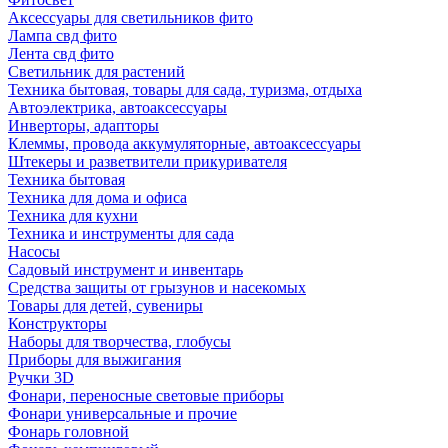
Аксессуары для светильников фито
Лампа свд фито
Лента свд фито
Светильник для растений
Техника бытовая, товары для сада, туризма, отдыха
Автоэлектрика, автоаксессуары
Инверторы, адапторы
Клеммы, провода аккумуляторные, автоаксессуары
Штекеры и разветвители прикуривателя
Техника бытовая
Техника для дома и офиса
Техника для кухни
Техника и инструменты для сада
Насосы
Садовый инструмент и инвентарь
Средства защиты от грызунов и насекомых
Товары для детей, сувениры
Конструкторы
Наборы для творчества, глобусы
Приборы для выжигания
Ручки 3D
Фонари, переносные световые приборы
Фонари универсальные и прочие
Фонарь головной