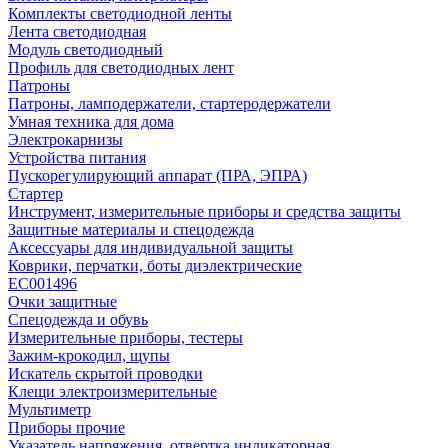
Комплекты светодиодной ленты
Лента светодиодная
Модуль светодиодный
Профиль для светодиодных лент
Патроны
Патроны, ламподержатели, стартеродержатели
Умная техника для дома
Электрокарнизы
Устройства питания
Пускорегулирующий аппарат (ПРА, ЭПРА)
Стартер
Инструмент, измерительные приборы и средства защиты
Защитные материалы и спецодежда
Аксессуары для индивидуальной защиты
Коврики, перчатки, боты диэлектрические
EC001496
Очки защитные
Спецодежда и обувь
Измерительные приборы, тестеры
Зажим-крокодил, щупы
Искатель скрытой проводки
Клещи электроизмерительные
Мультиметр
Приборы прочие
Указатель напряжения, отвертка индикаторная