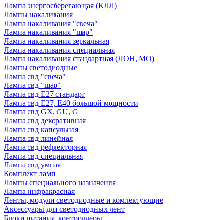
Лампа энергосберегающая (КЛЛ)
Лампы накаливания
Лампа накаливания "свеча"
Лампа накаливания "шар"
Лампа накаливания зеркальная
Лампа накаливания специальная
Лампа накаливания стандартная (ЛОН, МО)
Лампы светодиодные
Лампа свд "свеча"
Лампа свд "шар"
Лампа свд E27 стандарт
Лампа свд E27, Е40 большой мощности
Лампа свд GX, GU, G
Лампа свд декоративная
Лампа свд капсульная
Лампа свд линейная
Лампа свд рефлекторная
Лампа свд специальная
Лампа свд умная
Комплект ламп
Лампы специального назначения
Лампа инфракрасная
Ленты, модули светодиодные и комлектующие
Аксессуары для светодиодных лент
Блоки питания, контроллеры