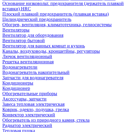
Основание низковольт. предохранителя (держатель плавкой
вставки) HRC
Плоский плавкий предохранитель (плавкая вставка)
Цилиндрический предохранитель
Обогрев, вентиляция, климатотехника, гелиосистемы
Вентиляторы
Вентилятор для оборудования
Вентилятор бытовой
Вентилятор для ванных комнат и кухонь
Каналы, воздуховоды, кроншетйны, регуляторы
Лючок вентиляционный
Решетка вентиляционная
Водонагреватели
Водонагреватель накопительный
Запчасти для водонагревателя
Кондиционеры
Кондиционер
Обогревательные приборы
Аксессуары, запчасти
Завеса тепловая электрическая
Коврик, одеяло, подушка, грелка
Конвектор электрический
Обогреватель из природного камня, стекла
Радиатор электрический
Тепловая пушка