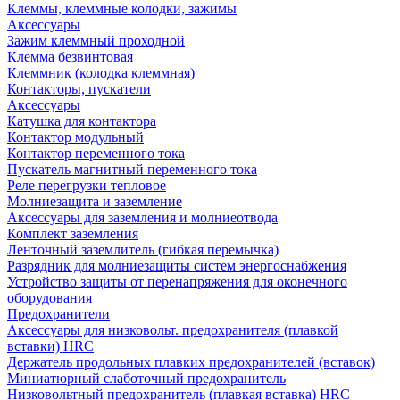
Клеммы, клеммные колодки, зажимы
Аксессуары
Зажим клеммный проходной
Клемма безвинтовая
Клеммник (колодка клеммная)
Контакторы, пускатели
Аксессуары
Катушка для контактора
Контактор модульный
Контактор переменного тока
Пускатель магнитный переменного тока
Реле перегрузки тепловое
Молниезащита и заземление
Аксессуары для заземления и молниеотвода
Комплект заземления
Ленточный заземлитель (гибкая перемычка)
Разрядник для молниезащиты систем энергоснабжения
Устройство защиты от перенапряжения для оконечного
оборудования
Предохранители
Аксессуары для низковольт. предохранителя (плавкой
вставки) HRC
Держатель продольных плавких предохранителей (вставок)
Миниатюрный слаботочный предохранитель
Низковольтный предохранитель (плавкая вставка) HRC