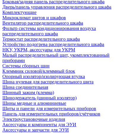
Боковая/задняя панель распределительного шкафа
Дверь/панель управления распределительного шкафа
Комплектующие
Микроклимат щитов и шкафов
Вентилятор распределительного шкафа
Фильтр системы кондиционирования воздуха
распределительного шкафа
Термостат распределительного шкафа
Устройство подогрева распределительного шкафа
НКУ, УКРМ, аксессуары для УКРМ
Малый распределительный щит, укомплектованный
приборами
Системы сборных шин
Клеммник силовой/клеммный блок
Опорный изолятор/изолирующая втулка
Шина нулевая для распределительного щита
Шина соединительная
Шинный зажим (клемма)
Шинодержатель (шинный изолятор)
Шины медные и алюминиевые
Щиты и панели для измерительных приборов
Панель для измерительных приборов/счётчиков
Электроустановочные изделия
Аксессуары и компоненты для ЭУИ
Аксессуары и запчасти для ЭУИ