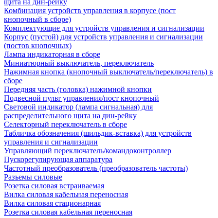
щита на дин-рейку
Комбинация устройств управления в корпусе (пост
кнопочный в сборе)
Комплектующие для устройств управления и сигнализации
Корпус (пустой) для устройств управления и сигнализации
(постов кнопочных)
Лампа индикаторная в сборе
Миниатюрный выключатель, переключатель
Нажимная кнопка (кнопочный выключатель/переключатель) в
сборе
Передняя часть (головка) нажимной кнопки
Подвесной пульт управления/пост кнопочный
Световой индикатор (лампа сигнальная) для
распределительного щита на дин-рейку
Селекторный переключатель в сборе
Табличка обозначения (шильдик-вставка) для устройств
управления и сигнализации
Управляющий переключатель/командоконтроллер
Пускорегулирующая аппаратура
Частотный преобразователь (преобразователь частоты)
Разъемы силовые
Розетка силовая встраиваемая
Вилка силовая кабельная переносная
Вилка силовая стационарная
Розетка силовая кабельная переносная