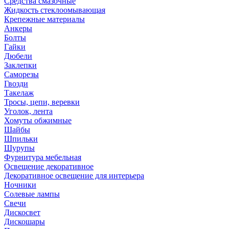
Средства смазочные
Жидкость стеклоомывающая
Крепежные материалы
Анкеры
Болты
Гайки
Дюбели
Заклепки
Саморезы
Гвозди
Такелаж
Тросы, цепи, веревки
Уголок, лента
Хомуты обжимные
Шайбы
Шпильки
Шурупы
Фурнитура мебельная
Освещение декоративное
Декоративное освещение для интерьера
Ночники
Солевые лампы
Свечи
Дискосвет
Дискошары