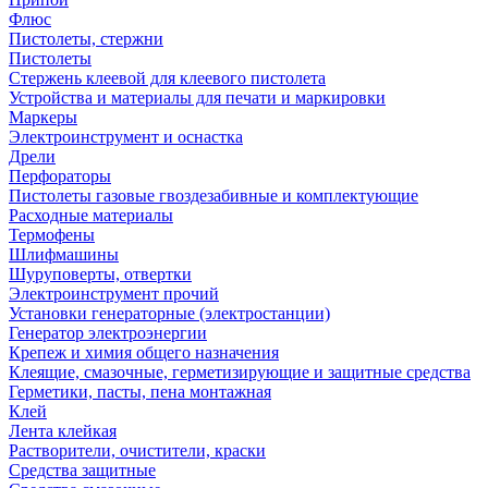
Флюс
Пистолеты, стержни
Пистолеты
Стержень клеевой для клеевого пистолета
Устройства и материалы для печати и маркировки
Маркеры
Электроинструмент и оснастка
Дрели
Перфораторы
Пистолеты газовые гвоздезабивные и комплектующие
Расходные материалы
Термофены
Шлифмашины
Шуруповерты, отвертки
Электроинструмент прочий
Установки генераторные (электростанции)
Генератор электроэнергии
Крепеж и химия общего назначения
Клеящие, смазочные, герметизирующие и защитные средства
Герметики, пасты, пена монтажная
Клей
Лента клейкая
Растворители, очистители, краски
Средства защитные