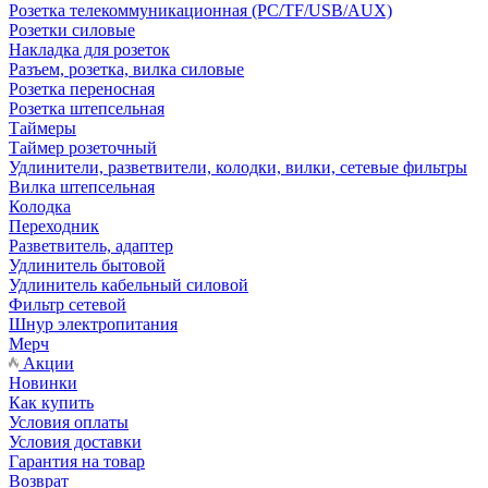
Розетка телекоммуникационная (PC/TF/USB/AUX)
Розетки силовые
Накладка для розеток
Разъем, розетка, вилка силовые
Розетка переносная
Розетка штепсельная
Таймеры
Таймер розеточный
Удлинители, разветвители, колодки, вилки, сетевые фильтры
Вилка штепсельная
Колодка
Переходник
Разветвитель, адаптер
Удлинитель бытовой
Удлинитель кабельный силовой
Фильтр сетевой
Шнур электропитания
Мерч
Акции
Новинки
Как купить
Условия оплаты
Условия доставки
Гарантия на товар
Возврат