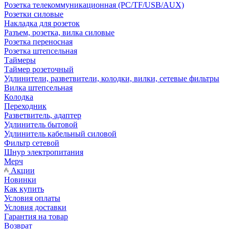
Розетка телекоммуникационная (PC/TF/USB/AUX)
Розетки силовые
Накладка для розеток
Разъем, розетка, вилка силовые
Розетка переносная
Розетка штепсельная
Таймеры
Таймер розеточный
Удлинители, разветвители, колодки, вилки, сетевые фильтры
Вилка штепсельная
Колодка
Переходник
Разветвитель, адаптер
Удлинитель бытовой
Удлинитель кабельный силовой
Фильтр сетевой
Шнур электропитания
Мерч
Акции
Новинки
Как купить
Условия оплаты
Условия доставки
Гарантия на товар
Возврат