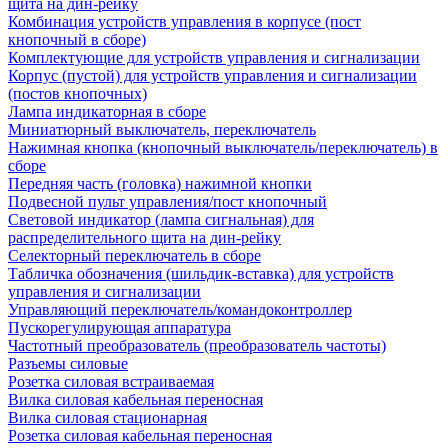
щита на дин-рейку
Комбинация устройств управления в корпусе (пост
кнопочный в сборе)
Комплектующие для устройств управления и сигнализации
Корпус (пустой) для устройств управления и сигнализации
(постов кнопочных)
Лампа индикаторная в сборе
Миниатюрный выключатель, переключатель
Нажимная кнопка (кнопочный выключатель/переключатель) в
сборе
Передняя часть (головка) нажимной кнопки
Подвесной пульт управления/пост кнопочный
Световой индикатор (лампа сигнальная) для
распределительного щита на дин-рейку
Селекторный переключатель в сборе
Табличка обозначения (шильдик-вставка) для устройств
управления и сигнализации
Управляющий переключатель/командоконтроллер
Пускорегулирующая аппаратура
Частотный преобразователь (преобразователь частоты)
Разъемы силовые
Розетка силовая встраиваемая
Вилка силовая кабельная переносная
Вилка силовая стационарная
Розетка силовая кабельная переносная