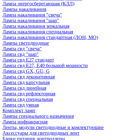
Лампа энергосберегающая (КЛЛ)
Лампы накаливания
Лампа накаливания "свеча"
Лампа накаливания "шар"
Лампа накаливания зеркальная
Лампа накаливания специальная
Лампа накаливания стандартная (ЛОН, МО)
Лампы светодиодные
Лампа свд "свеча"
Лампа свд "шар"
Лампа свд E27 стандарт
Лампа свд E27, Е40 большой мощности
Лампа свд GX, GU, G
Лампа свд декоративная
Лампа свд капсульная
Лампа свд линейная
Лампа свд рефлекторная
Лампа свд специальная
Лампа свд умная
Комплект ламп
Лампы специального назначения
Лампа инфракрасная
Ленты, модули светодиодные и комлектующие
Аксессуары для светодиодных лент
Блоки питания, контроллеры