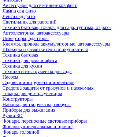
Аксессуары для светильников фито
Лампа свд фито
Лента свд фито
Светильник для растений
Техника бытовая, товары для сада, туризма, отдыха
Автоэлектрика, автоаксессуары
Инверторы, адапторы
Клеммы, провода аккумуляторные, автоаксессуары
Штекеры и разветвители прикуривателя
Техника бытовая
Техника для дома и офиса
Техника для кухни
Техника и инструменты для сада
Насосы
Садовый инструмент и инвентарь
Средства защиты от грызунов и насекомых
Товары для детей, сувениры
Конструкторы
Наборы для творчества, глобусы
Приборы для выжигания
Ручки 3D
Фонари, переносные световые приборы
Фонари универсальные и прочие
Фонарь головной