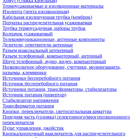
Хомут (стяжка кабельная)
Термоусаживаемые и изоляционные материалы
Изолента (лента изоляционная)
Кабельная изолирующая трубка (кембрик)
Перчатка распределительная усаживаемая
Трубка термоусадочная, наборы трубок
Колпачок усаживаемый
Телекоммуникационные, антенные компоненты
Делители, ответвители антенные
Разъем коаксиальный штекерный
Разъем телефонный, компьютерный, антенный
Шнур телефонный, аудио, видео, компьютерный
Низковольтное оборудование, счетчики, молниезащита,
разъемы, клеммники
Источники бесперебойного питания
Источник бесперебойного питания
Источники питания, трансформаторы, стабилизаторы
Источник питания (инвертор)
Стабилизатор напряжения
Трансформатор питания
Кнопки, переключатели, светосигнальная арматура
Передняя часть (головка) селекторного/многопозиционного
переключателя
Пульт управления, джойстик
Кнопка/кнопочный выключатель для распределительного