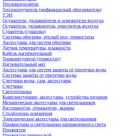
Тепловентилятор
Теплоизлучатель (инфракрасный обогреватель)
ТЭН
Осушители, увлажнители и освежители воздуха
Осушитель, увлажнитель, очиститель воздуха
Сушитель (сушилка)
Системы обогрева, теплый пол, термостаты
Аксессуары для систем обогрева
Датчик температуры, влажности
Кабель нагревательный
Терморегулятор (термостат)
Нагревательный мат
Аксессуары для систем защиты от протечки воды
Системы защиты от протечки воды
Счетчики воды, газа, аксессуары
Счетчики
Светотехника
Комплектующие, аксессуары, устройства питания
Механические аксессуары для светильников
Рассеиватели, отражатели, экраны
Столб/опора освещения
Электрические аксессуары для светильников
Прожекторы и светильники направленного света
Прожектор
Прожектор переносной