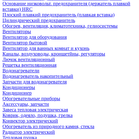
Основание низковольт. предохранителя (держатель плавкой
вставки) HRC
Плоский плавкий предохранитель (плавкая вставка)
Цилиндрический предохранитель
Обогрев, вентиляция, климатотехника, гелиосистемы
Вентиляторы
Вентилятор для оборудования
Вентилятор бытовой
Вентилятор для ванных комнат и кухонь
Каналы, воздуховоды, кроншетйны, регуляторы
Лючок вентиляционный
Решетка вентиляционная
Водонагреватели
Водонагреватель накопительный
Запчасти для водонагревателя
Кондиционеры
Кондиционер
Обогревательные приборы
Аксессуары, запчасти
Завеса тепловая электрическая
Коврик, одеяло, подушка, грелка
Конвектор электрический
Обогреватель из природного камня, стекла
Радиатор электрический
Тепловая пушка