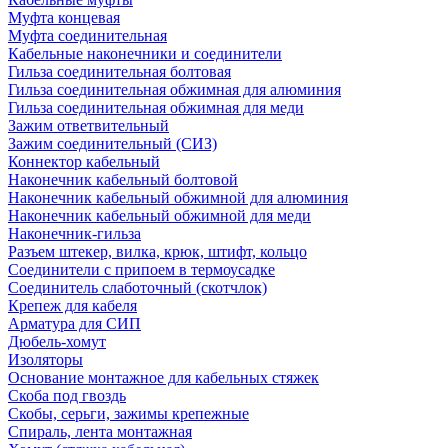
Муфта концевая
Муфта соединительная
Кабельные наконечники и соединители
Гильза соединительная болтовая
Гильза соединительная обжимная для алюминия
Гильза соединительная обжимная для меди
Зажим ответвительный
Зажим соединительный (СИЗ)
Коннектор кабельный
Наконечник кабельный болтовой
Наконечник кабельный обжимной для алюминия
Наконечник кабельный обжимной для меди
Наконечник-гильза
Разъем штекер, вилка, крюк, штифт, кольцо
Соединители с припоем в термоусадке
Соединитель слаботочный (скотчлок)
Крепеж для кабеля
Арматура для СИП
Дюбель-хомут
Изоляторы
Основание монтажное для кабельных стяжек
Скоба под гвоздь
Скобы, серьги, зажимы крепежные
Спираль, лента монтажная