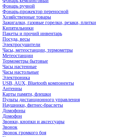
Фонарь кемпинговый
Фонарь ручной
Фонарь-прожектор переносной
Хозяйственные товары
Зажигалки, газовые горелки, резаки, плитки
Кипятильники
Пакеты и прочий инвентарь
Посуда, весы
Электросушители
Часы, метеостанции, термометры
Метеостанции
Термометры бытовые
Часы настенные
Часы настольные
Электроника
USB, AUX, Bluetooth компоненты
Антенны
Карты памяти, флешки
Пульты дистанционного управления
Наушники, фитнес-браслеты
Домофоны
Домофон
Звонки, кнопки и аксессуары
Звонок
Звонок громкого боя