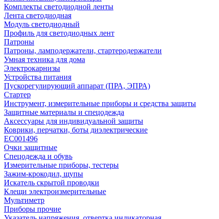
Комплекты светодиодной ленты
Лента светодиодная
Модуль светодиодный
Профиль для светодиодных лент
Патроны
Патроны, ламподержатели, стартеродержатели
Умная техника для дома
Электрокарнизы
Устройства питания
Пускорегулирующий аппарат (ПРА, ЭПРА)
Стартер
Инструмент, измерительные приборы и средства защиты
Защитные материалы и спецодежда
Аксессуары для индивидуальной защиты
Коврики, перчатки, боты диэлектрические
EC001496
Очки защитные
Спецодежда и обувь
Измерительные приборы, тестеры
Зажим-крокодил, щупы
Искатель скрытой проводки
Клещи электроизмерительные
Мультиметр
Приборы прочие
Указатель напряжения, отвертка индикаторная