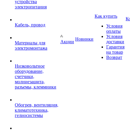
устройства
электропитания
Как купить
К
Кабель, провод
Условия
оплаты
Условия
Новинки
Акции
доставки
Материалы для
Гарантия
электромонтажа
на товар
Возврат
Низковольтное
оборудование,
счетчики,
молниезащита,
разъемы, клеммники
Обогрев, вентиляция,
климатотехника,
гелиосистемы