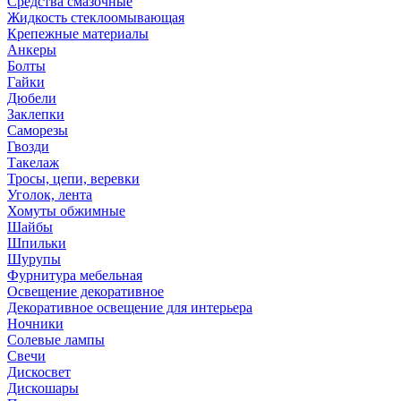
Средства смазочные
Жидкость стеклоомывающая
Крепежные материалы
Анкеры
Болты
Гайки
Дюбели
Заклепки
Саморезы
Гвозди
Такелаж
Тросы, цепи, веревки
Уголок, лента
Хомуты обжимные
Шайбы
Шпильки
Шурупы
Фурнитура мебельная
Освещение декоративное
Декоративное освещение для интерьера
Ночники
Солевые лампы
Свечи
Дискосвет
Дискошары