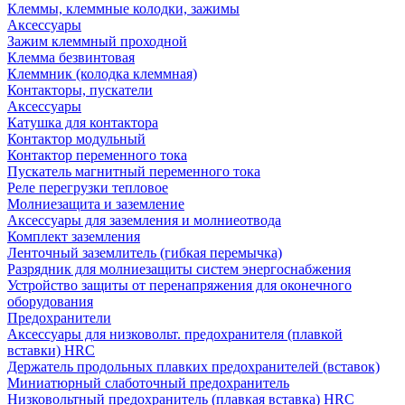
Клеммы, клеммные колодки, зажимы
Аксессуары
Зажим клеммный проходной
Клемма безвинтовая
Клеммник (колодка клеммная)
Контакторы, пускатели
Аксессуары
Катушка для контактора
Контактор модульный
Контактор переменного тока
Пускатель магнитный переменного тока
Реле перегрузки тепловое
Молниезащита и заземление
Аксессуары для заземления и молниеотвода
Комплект заземления
Ленточный заземлитель (гибкая перемычка)
Разрядник для молниезащиты систем энергоснабжения
Устройство защиты от перенапряжения для оконечного
оборудования
Предохранители
Аксессуары для низковольт. предохранителя (плавкой
вставки) HRC
Держатель продольных плавких предохранителей (вставок)
Миниатюрный слаботочный предохранитель
Низковольтный предохранитель (плавкая вставка) HRC