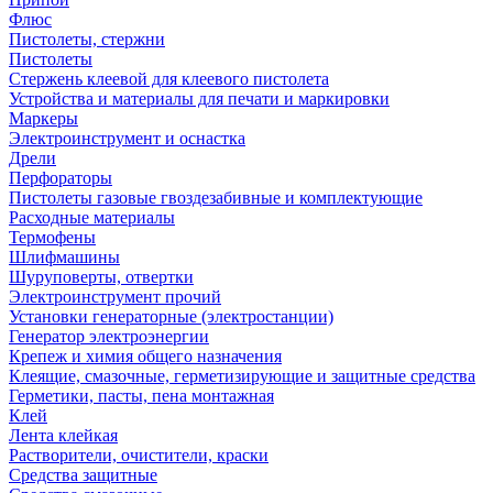
Флюс
Пистолеты, стержни
Пистолеты
Стержень клеевой для клеевого пистолета
Устройства и материалы для печати и маркировки
Маркеры
Электроинструмент и оснастка
Дрели
Перфораторы
Пистолеты газовые гвоздезабивные и комплектующие
Расходные материалы
Термофены
Шлифмашины
Шуруповерты, отвертки
Электроинструмент прочий
Установки генераторные (электростанции)
Генератор электроэнергии
Крепеж и химия общего назначения
Клеящие, смазочные, герметизирующие и защитные средства
Герметики, пасты, пена монтажная
Клей
Лента клейкая
Растворители, очистители, краски
Средства защитные