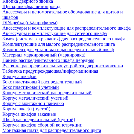
Кнопка дверного звонка
Щиты, шкафы, шинопровод
Аксессуары и вспомогательное оборудование для щитов и
шкафов
DIN-рейка (с Ω-профилем)
Аксессуары и комплектующие для распределительного шкафа
Аксессуары и комплектующие для сетевого шкафа
Замок (система закрывания) для распределительного шкафа
Комплектующие для малого распределительного щита
Компонент для установки в распределительный шкаф
Материал маркировочный (маркировка)
Панель распределительного шкафа передняя
Рукоятка распределительных устройств дверного монтажа
Табличка предупреждающая/информационная
Корпуса шкафов
Бокс пластиковый распределительный
Бокс пластиковый учетный
Корпус металлический распределительный
Корпус металлический учетный
Корпус с монтажной панелью
Корпус шкафа (пустой)
Корпуса шкафов заказные
Шкаф распределительный (пустой)
Корпуса шкафов сборной конструкции
Монтажная плата для распределительного щита