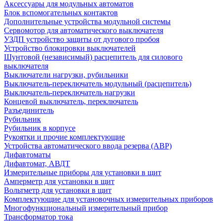
Аксессуары для модульных автоматов
Блок вспомогательных контактов
Дополнительные устройства модульной системы
Сервомотор для автоматического выключателя
УЗДП устройство защиты от дугового пробоя
Устройство блокировки выключателей
Шунтовой (независимый) расцепитель для силового
выключателя
Выключатели нагрузки, рубильники
Выключатель-переключатель модульный (расцепитель)
Выключатель-переключатель нагрузки
Концевой выключатель, переключатель
Разъединитель
Рубильник
Рубильник в корпусе
Рукоятки и прочие комплектующие
Устройства автоматического ввода резерва (АВР)
Дифавтоматы
Дифавтомат, АВДТ
Измерительные приборы для установки в щит
Амперметр для установки в щит
Вольтметр для установки в щит
Комплектующие для установочных измерительных приборов
Многофункциональный измерительный прибор
Трансформатор тока