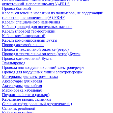
огнестойкий, исполнение–нг(А)-FRLS
Провод бытовой
Кабель силовой в изоляции из полимеров, не содержащий
галогенов, исполнение-нг(А)-FRHF
Кабели специального назначения
Кабель (провод) для погружных насосов
Кабель (провод) термостойкий
Кабель комбинированый
Кабель комбинированый Бухты
Провод автомобильный
Провод в текстильной оплетке (ретро)
Провод в текстильной оплетке (ретро) Бухты
Провод одножильный Бухты
Эмальпровод
Провода для воздушных линий электропередач
Провод для воздушных линий электропередач
Материалы для электромонтажа
Аксессуары для кабеля
Аксессуары для кабеля
Маркировка кабельная
Пружинный сжим (кольцо)
Кабельные вводы, сальники
Сальник гофрированный (ступенчатый)
Сальник резьбовой
Кабельные муфты