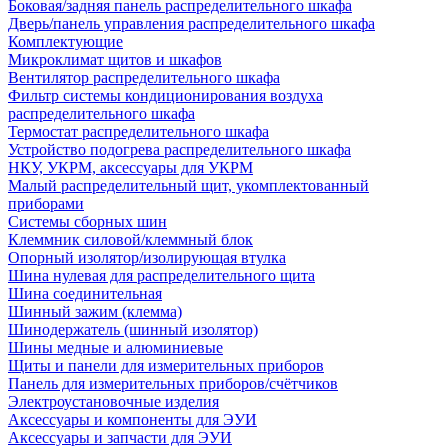
Боковая/задняя панель распределительного шкафа
Дверь/панель управления распределительного шкафа
Комплектующие
Микроклимат щитов и шкафов
Вентилятор распределительного шкафа
Фильтр системы кондиционирования воздуха
распределительного шкафа
Термостат распределительного шкафа
Устройство подогрева распределительного шкафа
НКУ, УКРМ, аксессуары для УКРМ
Малый распределительный щит, укомплектованный
приборами
Системы сборных шин
Клеммник силовой/клеммный блок
Опорный изолятор/изолирующая втулка
Шина нулевая для распределительного щита
Шина соединительная
Шинный зажим (клемма)
Шинодержатель (шинный изолятор)
Шины медные и алюминиевые
Щиты и панели для измерительных приборов
Панель для измерительных приборов/счётчиков
Электроустановочные изделия
Аксессуары и компоненты для ЭУИ
Аксессуары и запчасти для ЭУИ