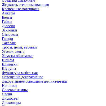
Средства смазочные
Жидкость стеклоомывающая
Крепежные материалы
Анкеры
Болты
Гайки
Дюбели
Заклепки
Саморезы
Гвозди
Такелаж
Тросы, цепи, веревки
Уголок, лента
Хомуты обжимные
Шайбы
Шпильки
Шурупы
Фурнитура мебельная
Освещение декоративное
Декоративное освещение для интерьера
Ночники
Солевые лампы
Свечи
Дискосвет
Дискошары