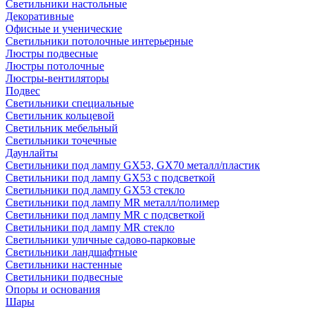
Светильники настольные
Декоративные
Офисные и ученические
Светильники потолочные интерьерные
Люстры подвесные
Люстры потолочные
Люстры-вентиляторы
Подвес
Светильники специальные
Светильник кольцевой
Светильник мебельный
Светильники точечные
Даунлайты
Светильники под лампу GX53, GX70 металл/пластик
Светильники под лампу GX53 с подсветкой
Светильники под лампу GX53 стекло
Светильники под лампу MR металл/полимер
Светильники под лампу MR с подсветкой
Светильники под лампу MR стекло
Светильники уличные садово-парковые
Светильники ландшафтные
Светильники настенные
Светильники подвесные
Опоры и основания
Шары