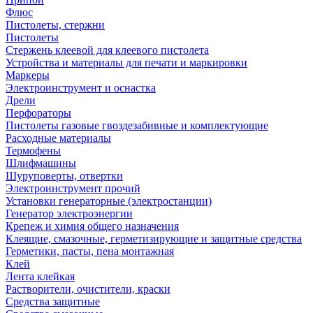
Флюс
Пистолеты, стержни
Пистолеты
Стержень клеевой для клеевого пистолета
Устройства и материалы для печати и маркировки
Маркеры
Электроинструмент и оснастка
Дрели
Перфораторы
Пистолеты газовые гвоздезабивные и комплектующие
Расходные материалы
Термофены
Шлифмашины
Шуруповерты, отвертки
Электроинструмент прочий
Установки генераторные (электростанции)
Генератор электроэнергии
Крепеж и химия общего назначения
Клеящие, смазочные, герметизирующие и защитные средства
Герметики, пасты, пена монтажная
Клей
Лента клейкая
Растворители, очистители, краски
Средства защитные