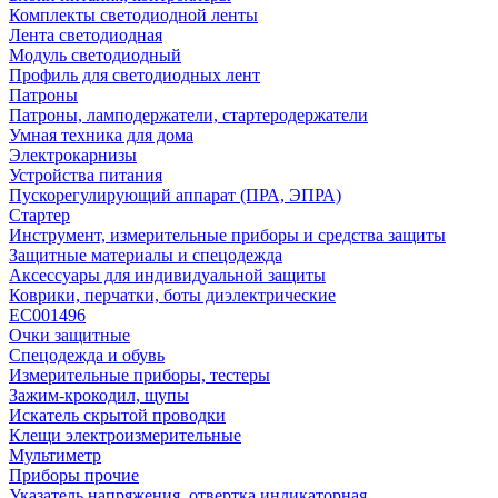
Комплекты светодиодной ленты
Лента светодиодная
Модуль светодиодный
Профиль для светодиодных лент
Патроны
Патроны, ламподержатели, стартеродержатели
Умная техника для дома
Электрокарнизы
Устройства питания
Пускорегулирующий аппарат (ПРА, ЭПРА)
Стартер
Инструмент, измерительные приборы и средства защиты
Защитные материалы и спецодежда
Аксессуары для индивидуальной защиты
Коврики, перчатки, боты диэлектрические
EC001496
Очки защитные
Спецодежда и обувь
Измерительные приборы, тестеры
Зажим-крокодил, щупы
Искатель скрытой проводки
Клещи электроизмерительные
Мультиметр
Приборы прочие
Указатель напряжения, отвертка индикаторная