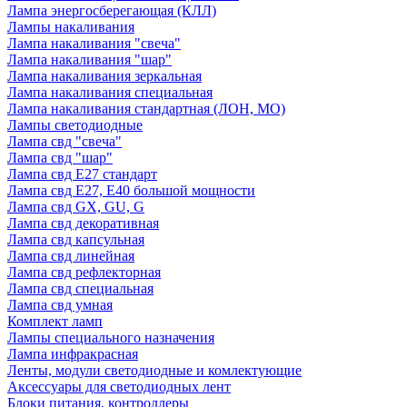
Лампа энергосберегающая (КЛЛ)
Лампы накаливания
Лампа накаливания "свеча"
Лампа накаливания "шар"
Лампа накаливания зеркальная
Лампа накаливания специальная
Лампа накаливания стандартная (ЛОН, МО)
Лампы светодиодные
Лампа свд "свеча"
Лампа свд "шар"
Лампа свд E27 стандарт
Лампа свд E27, Е40 большой мощности
Лампа свд GX, GU, G
Лампа свд декоративная
Лампа свд капсульная
Лампа свд линейная
Лампа свд рефлекторная
Лампа свд специальная
Лампа свд умная
Комплект ламп
Лампы специального назначения
Лампа инфракрасная
Ленты, модули светодиодные и комлектующие
Аксессуары для светодиодных лент
Блоки питания, контроллеры