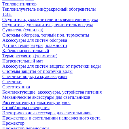
Тепловентилятор
Теплоизлучатель (инфракрасный обогреватель)
ТЭН
Осушители, увлажнители и освежители воздуха
Осушитель, увлажнитель, очиститель воздуха
Сушитель (сушилка)
Системы обогрева, теплый пол, термостаты
Аксессуары для систем обогрева
Датчик температуры, влажности
Кабель нагревательный
Терморегулятор (термостат)
Нагревательный мат
Аксессуары для систем защиты от протечки воды
Системы защиты от протечки воды
Счетчики воды, газа, аксессуары
Счетчики
Светотехника
Комплектующие, аксессуары, устройства питания
Механические аксессуары для светильников
Рассеиватели, отражатели, экраны
Столб/опора освещения
Электрические аксессуары для светильников
Прожекторы и светильники направленного света
Прожектор
Прожектор переносной