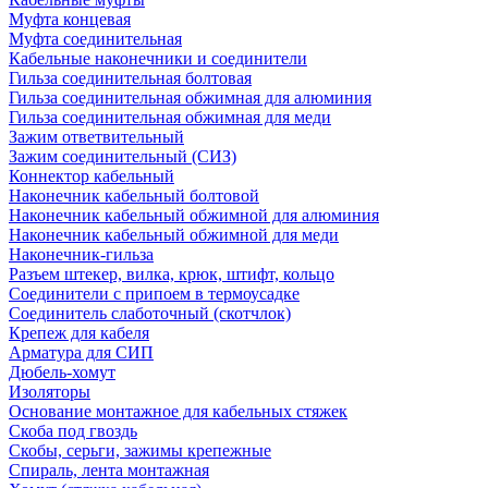
Муфта концевая
Муфта соединительная
Кабельные наконечники и соединители
Гильза соединительная болтовая
Гильза соединительная обжимная для алюминия
Гильза соединительная обжимная для меди
Зажим ответвительный
Зажим соединительный (СИЗ)
Коннектор кабельный
Наконечник кабельный болтовой
Наконечник кабельный обжимной для алюминия
Наконечник кабельный обжимной для меди
Наконечник-гильза
Разъем штекер, вилка, крюк, штифт, кольцо
Соединители с припоем в термоусадке
Соединитель слаботочный (скотчлок)
Крепеж для кабеля
Арматура для СИП
Дюбель-хомут
Изоляторы
Основание монтажное для кабельных стяжек
Скоба под гвоздь
Скобы, серьги, зажимы крепежные
Спираль, лента монтажная