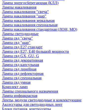
Лампа энергосберегающая (КЛЛ)
Лампы накаливания
Лампа накаливания "свеча"
Лампа накаливания "шар"
Лампа накаливания зеркальная
Лампа накаливания специальная
Лампа накаливания стандартная (ЛОН, МО)
Лампы светодиодные
Лампа свд "свеча"
Лампа свд "шар"
Лампа свд E27 стандарт
Лампа свд E27, Е40 большой мощности
Лампа свд GX, GU, G
Лампа свд декоративная
Лампа свд капсульная
Лампа свд линейная
Лампа свд рефлекторная
Лампа свд специальная
Лампа свд умная
Комплект ламп
Лампы специального назначения
Лампа инфракрасная
Ленты, модули светодиодные и комлектующие
Аксессуары для светодиодных лент
Блоки питания, контроллеры