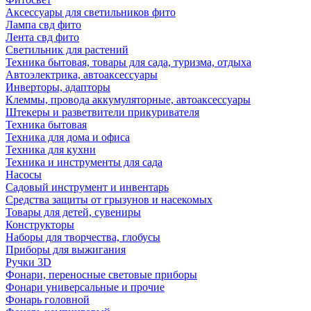
Аксессуары для светильников фито
Лампа свд фито
Лента свд фито
Светильник для растений
Техника бытовая, товары для сада, туризма, отдыха
Автоэлектрика, автоаксессуары
Инверторы, адапторы
Клеммы, провода аккумуляторные, автоаксессуары
Штекеры и разветвители прикуривателя
Техника бытовая
Техника для дома и офиса
Техника для кухни
Техника и инструменты для сада
Насосы
Садовый инструмент и инвентарь
Средства защиты от грызунов и насекомых
Товары для детей, сувениры
Конструкторы
Наборы для творчества, глобусы
Приборы для выжигания
Ручки 3D
Фонари, переносные световые приборы
Фонари универсальные и прочие
Фонарь головной