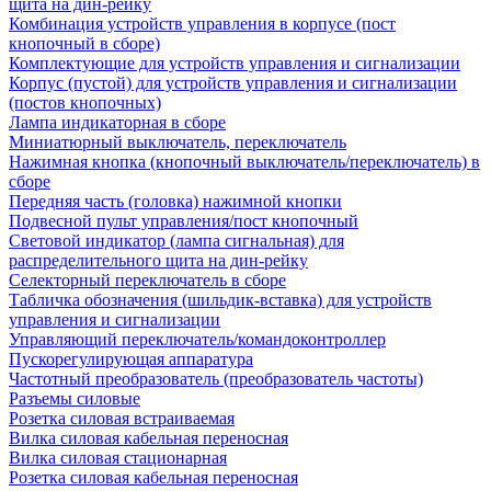
щита на дин-рейку
Комбинация устройств управления в корпусе (пост
кнопочный в сборе)
Комплектующие для устройств управления и сигнализации
Корпус (пустой) для устройств управления и сигнализации
(постов кнопочных)
Лампа индикаторная в сборе
Миниатюрный выключатель, переключатель
Нажимная кнопка (кнопочный выключатель/переключатель) в
сборе
Передняя часть (головка) нажимной кнопки
Подвесной пульт управления/пост кнопочный
Световой индикатор (лампа сигнальная) для
распределительного щита на дин-рейку
Селекторный переключатель в сборе
Табличка обозначения (шильдик-вставка) для устройств
управления и сигнализации
Управляющий переключатель/командоконтроллер
Пускорегулирующая аппаратура
Частотный преобразователь (преобразователь частоты)
Разъемы силовые
Розетка силовая встраиваемая
Вилка силовая кабельная переносная
Вилка силовая стационарная
Розетка силовая кабельная переносная