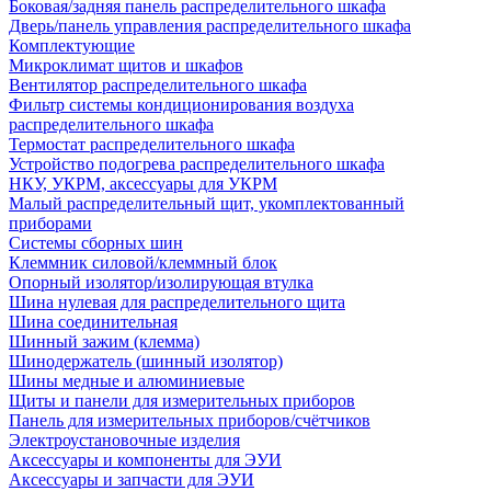
Боковая/задняя панель распределительного шкафа
Дверь/панель управления распределительного шкафа
Комплектующие
Микроклимат щитов и шкафов
Вентилятор распределительного шкафа
Фильтр системы кондиционирования воздуха
распределительного шкафа
Термостат распределительного шкафа
Устройство подогрева распределительного шкафа
НКУ, УКРМ, аксессуары для УКРМ
Малый распределительный щит, укомплектованный
приборами
Системы сборных шин
Клеммник силовой/клеммный блок
Опорный изолятор/изолирующая втулка
Шина нулевая для распределительного щита
Шина соединительная
Шинный зажим (клемма)
Шинодержатель (шинный изолятор)
Шины медные и алюминиевые
Щиты и панели для измерительных приборов
Панель для измерительных приборов/счётчиков
Электроустановочные изделия
Аксессуары и компоненты для ЭУИ
Аксессуары и запчасти для ЭУИ