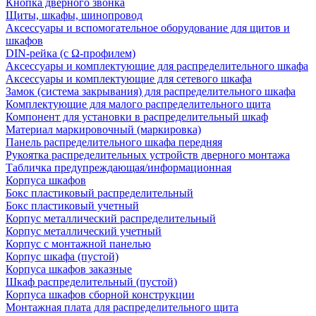
Кнопка дверного звонка
Щиты, шкафы, шинопровод
Аксессуары и вспомогательное оборудование для щитов и
шкафов
DIN-рейка (с Ω-профилем)
Аксессуары и комплектующие для распределительного шкафа
Аксессуары и комплектующие для сетевого шкафа
Замок (система закрывания) для распределительного шкафа
Комплектующие для малого распределительного щита
Компонент для установки в распределительный шкаф
Материал маркировочный (маркировка)
Панель распределительного шкафа передняя
Рукоятка распределительных устройств дверного монтажа
Табличка предупреждающая/информационная
Корпуса шкафов
Бокс пластиковый распределительный
Бокс пластиковый учетный
Корпус металлический распределительный
Корпус металлический учетный
Корпус с монтажной панелью
Корпус шкафа (пустой)
Корпуса шкафов заказные
Шкаф распределительный (пустой)
Корпуса шкафов сборной конструкции
Монтажная плата для распределительного щита