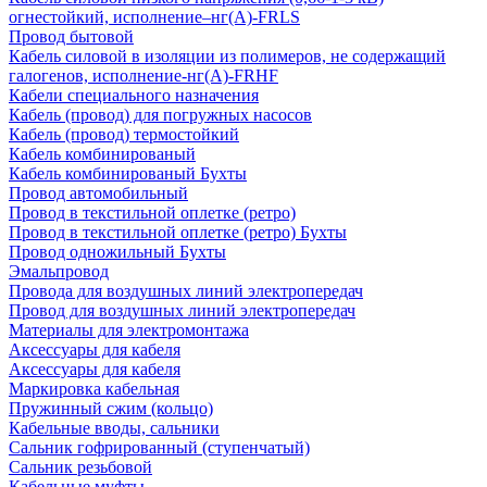
огнестойкий, исполнение–нг(А)-FRLS
Провод бытовой
Кабель силовой в изоляции из полимеров, не содержащий
галогенов, исполнение-нг(А)-FRHF
Кабели специального назначения
Кабель (провод) для погружных насосов
Кабель (провод) термостойкий
Кабель комбинированый
Кабель комбинированый Бухты
Провод автомобильный
Провод в текстильной оплетке (ретро)
Провод в текстильной оплетке (ретро) Бухты
Провод одножильный Бухты
Эмальпровод
Провода для воздушных линий электропередач
Провод для воздушных линий электропередач
Материалы для электромонтажа
Аксессуары для кабеля
Аксессуары для кабеля
Маркировка кабельная
Пружинный сжим (кольцо)
Кабельные вводы, сальники
Сальник гофрированный (ступенчатый)
Сальник резьбовой
Кабельные муфты