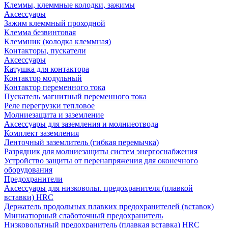
Клеммы, клеммные колодки, зажимы
Аксессуары
Зажим клеммный проходной
Клемма безвинтовая
Клеммник (колодка клеммная)
Контакторы, пускатели
Аксессуары
Катушка для контактора
Контактор модульный
Контактор переменного тока
Пускатель магнитный переменного тока
Реле перегрузки тепловое
Молниезащита и заземление
Аксессуары для заземления и молниеотвода
Комплект заземления
Ленточный заземлитель (гибкая перемычка)
Разрядник для молниезащиты систем энергоснабжения
Устройство защиты от перенапряжения для оконечного
оборудования
Предохранители
Аксессуары для низковольт. предохранителя (плавкой
вставки) HRC
Держатель продольных плавких предохранителей (вставок)
Миниатюрный слаботочный предохранитель
Низковольтный предохранитель (плавкая вставка) HRC