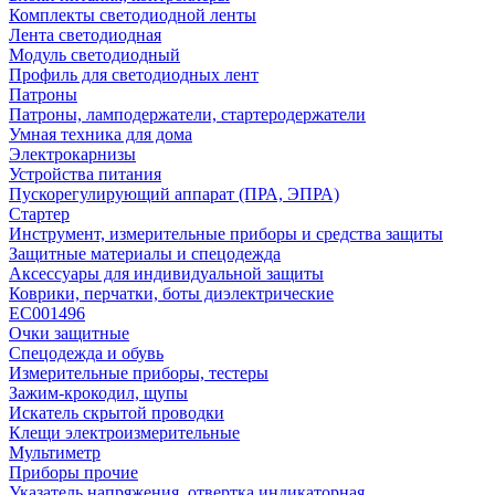
Комплекты светодиодной ленты
Лента светодиодная
Модуль светодиодный
Профиль для светодиодных лент
Патроны
Патроны, ламподержатели, стартеродержатели
Умная техника для дома
Электрокарнизы
Устройства питания
Пускорегулирующий аппарат (ПРА, ЭПРА)
Стартер
Инструмент, измерительные приборы и средства защиты
Защитные материалы и спецодежда
Аксессуары для индивидуальной защиты
Коврики, перчатки, боты диэлектрические
EC001496
Очки защитные
Спецодежда и обувь
Измерительные приборы, тестеры
Зажим-крокодил, щупы
Искатель скрытой проводки
Клещи электроизмерительные
Мультиметр
Приборы прочие
Указатель напряжения, отвертка индикаторная