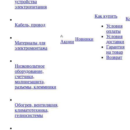
устройства
электропитания
Как купить
К
Кабель, провод
Условия
оплаты
Условия
Новинки
Акции
доставки
Материалы для
Гарантия
электромонтажа
на товар
Возврат
Низковольтное
оборудование,
счетчики,
молниезащита,
разъемы, клеммники
Обогрев, вентиляция,
климатотехника,
гелиосистемы