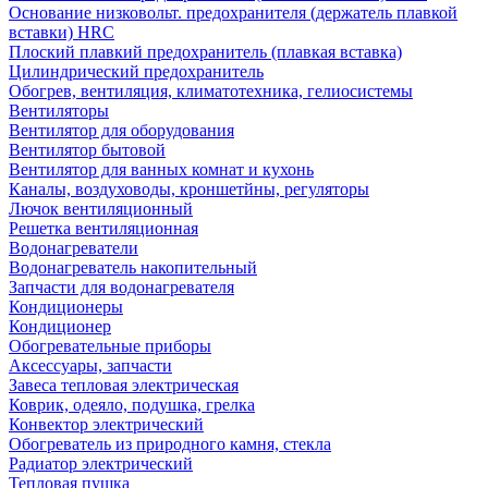
Основание низковольт. предохранителя (держатель плавкой
вставки) HRC
Плоский плавкий предохранитель (плавкая вставка)
Цилиндрический предохранитель
Обогрев, вентиляция, климатотехника, гелиосистемы
Вентиляторы
Вентилятор для оборудования
Вентилятор бытовой
Вентилятор для ванных комнат и кухонь
Каналы, воздуховоды, кроншетйны, регуляторы
Лючок вентиляционный
Решетка вентиляционная
Водонагреватели
Водонагреватель накопительный
Запчасти для водонагревателя
Кондиционеры
Кондиционер
Обогревательные приборы
Аксессуары, запчасти
Завеса тепловая электрическая
Коврик, одеяло, подушка, грелка
Конвектор электрический
Обогреватель из природного камня, стекла
Радиатор электрический
Тепловая пушка