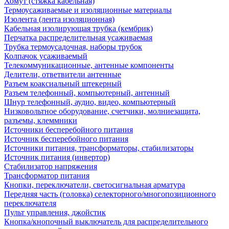
Хомут (стяжка кабельная)
Термоусаживаемые и изоляционные материалы
Изолента (лента изоляционная)
Кабельная изолирующая трубка (кембрик)
Перчатка распределительная усаживаемая
Трубка термоусадочная, наборы трубок
Колпачок усаживаемый
Телекоммуникационные, антенные компоненты
Делители, ответвители антенные
Разъем коаксиальный штекерный
Разъем телефонный, компьютерный, антенный
Шнур телефонный, аудио, видео, компьютерный
Низковольтное оборудование, счетчики, молниезащита,
разъемы, клеммники
Источники бесперебойного питания
Источник бесперебойного питания
Источники питания, трансформаторы, стабилизаторы
Источник питания (инвертор)
Стабилизатор напряжения
Трансформатор питания
Кнопки, переключатели, светосигнальная арматура
Передняя часть (головка) селекторного/многопозиционного
переключателя
Пульт управления, джойстик
Кнопка/кнопочный выключатель для распределительного