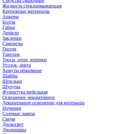
Средства смазочные
Жидкость стеклоомывающая
Крепежные материалы
Анкеры
Болты
Гайки
Дюбели
Заклепки
Саморезы
Гвозди
Такелаж
Тросы, цепи, веревки
Уголок, лента
Хомуты обжимные
Шайбы
Шпильки
Шурупы
Фурнитура мебельная
Освещение декоративное
Декоративное освещение для интерьера
Ночники
Солевые лампы
Свечи
Дискосвет
Дискошары