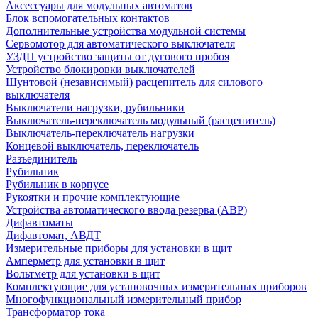
Аксессуары для модульных автоматов
Блок вспомогательных контактов
Дополнительные устройства модульной системы
Сервомотор для автоматического выключателя
УЗДП устройство защиты от дугового пробоя
Устройство блокировки выключателей
Шунтовой (независимый) расцепитель для силового
выключателя
Выключатели нагрузки, рубильники
Выключатель-переключатель модульный (расцепитель)
Выключатель-переключатель нагрузки
Концевой выключатель, переключатель
Разъединитель
Рубильник
Рубильник в корпусе
Рукоятки и прочие комплектующие
Устройства автоматического ввода резерва (АВР)
Дифавтоматы
Дифавтомат, АВДТ
Измерительные приборы для установки в щит
Амперметр для установки в щит
Вольтметр для установки в щит
Комплектующие для установочных измерительных приборов
Многофункциональный измерительный прибор
Трансформатор тока