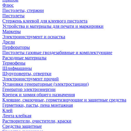
Флюс
Пистолеты, стержни
Пистолеты
Стержень клеевой для клеевого пистолета
Устройства и материалы для печати и маркировки
Маркеры
Электроинструмент и оснастка
Дрели
Перфораторы
Пистолеты газовые гвоздезабивные и комплектующие
Расходные материалы
Термофены
Шлифмашины
Шуруповерты, отвертки
Электроинструмент прочий
Установки генераторные (электростанции)
Генератор электроэнергии
Крепеж и химия общего назначения
Клеящие, смазочные, герметизирующие и защитные средства
Герметики, пасты, пена монтажная
Клей
Лента клейкая
Растворители, очистители, краски
Средства защитные