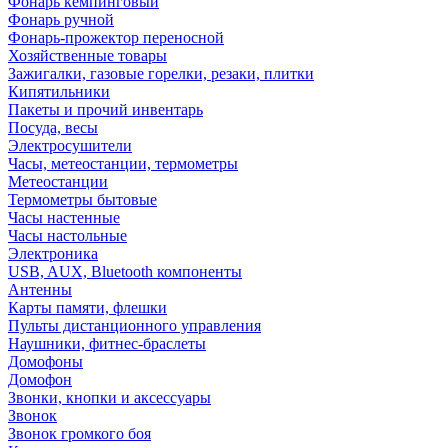
Фонарь кемпинговый
Фонарь ручной
Фонарь-прожектор переносной
Хозяйственные товары
Зажигалки, газовые горелки, резаки, плитки
Кипятильники
Пакеты и прочий инвентарь
Посуда, весы
Электросушители
Часы, метеостанции, термометры
Метеостанции
Термометры бытовые
Часы настенные
Часы настольные
Электроника
USB, AUX, Bluetooth компоненты
Антенны
Карты памяти, флешки
Пульты дистанционного управления
Наушники, фитнес-браслеты
Домофоны
Домофон
Звонки, кнопки и аксессуары
Звонок
Звонок громкого боя