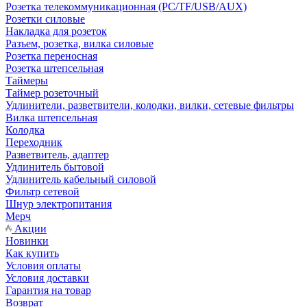
Розетка телекоммуникационная (PC/TF/USB/AUX)
Розетки силовые
Накладка для розеток
Разъем, розетка, вилка силовые
Розетка переносная
Розетка штепсельная
Таймеры
Таймер розеточный
Удлинители, разветвители, колодки, вилки, сетевые фильтры
Вилка штепсельная
Колодка
Переходник
Разветвитель, адаптер
Удлинитель бытовой
Удлинитель кабельный силовой
Фильтр сетевой
Шнур электропитания
Мерч
Акции
Новинки
Как купить
Условия оплаты
Условия доставки
Гарантия на товар
Возврат