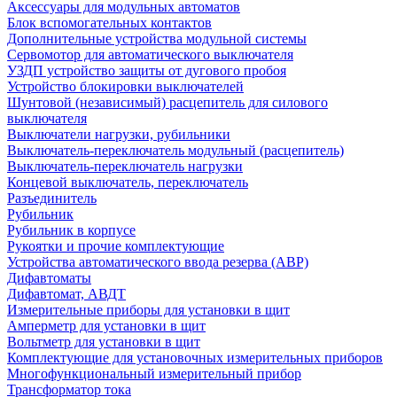
Аксессуары для модульных автоматов
Блок вспомогательных контактов
Дополнительные устройства модульной системы
Сервомотор для автоматического выключателя
УЗДП устройство защиты от дугового пробоя
Устройство блокировки выключателей
Шунтовой (независимый) расцепитель для силового
выключателя
Выключатели нагрузки, рубильники
Выключатель-переключатель модульный (расцепитель)
Выключатель-переключатель нагрузки
Концевой выключатель, переключатель
Разъединитель
Рубильник
Рубильник в корпусе
Рукоятки и прочие комплектующие
Устройства автоматического ввода резерва (АВР)
Дифавтоматы
Дифавтомат, АВДТ
Измерительные приборы для установки в щит
Амперметр для установки в щит
Вольтметр для установки в щит
Комплектующие для установочных измерительных приборов
Многофункциональный измерительный прибор
Трансформатор тока