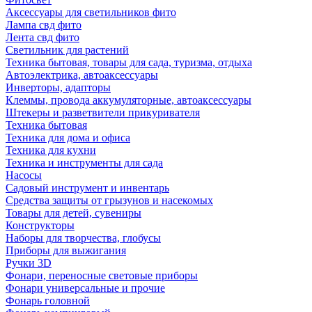
Аксессуары для светильников фито
Лампа свд фито
Лента свд фито
Светильник для растений
Техника бытовая, товары для сада, туризма, отдыха
Автоэлектрика, автоаксессуары
Инверторы, адапторы
Клеммы, провода аккумуляторные, автоаксессуары
Штекеры и разветвители прикуривателя
Техника бытовая
Техника для дома и офиса
Техника для кухни
Техника и инструменты для сада
Насосы
Садовый инструмент и инвентарь
Средства защиты от грызунов и насекомых
Товары для детей, сувениры
Конструкторы
Наборы для творчества, глобусы
Приборы для выжигания
Ручки 3D
Фонари, переносные световые приборы
Фонари универсальные и прочие
Фонарь головной