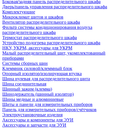
Боковая/задняя панель распределительного шкафа
Дверь/панель управления распределительного шкафа
Комплектующие
Микроклимат щитов и шкафов
Вентилятор распределительного шкафа
Фильтр системы кондиционирования воздуха
распределительного шкафа
Термостат распределительного шкафа
Устройство подогрева распределительного шкафа
НКУ, УКРМ, аксессуары для УКРМ
Малый распределительный щит, укомплектованный
приборами
Системы сборных шин
Клеммник силовой/клеммный блок
Опорный изолятор/изолирующая втулка
Шина нулевая для распределительного щита
Шина соединительная
Шинный зажим (клемма)
Шинодержатель (шинный изолятор)
Шины медные и алюминиевые
Щиты и панели для измерительных приборов
Панель для измерительных приборов/счётчиков
Электроустановочные изделия
Аксессуары и компоненты для ЭУИ
Аксессуары и запчасти для ЭУИ