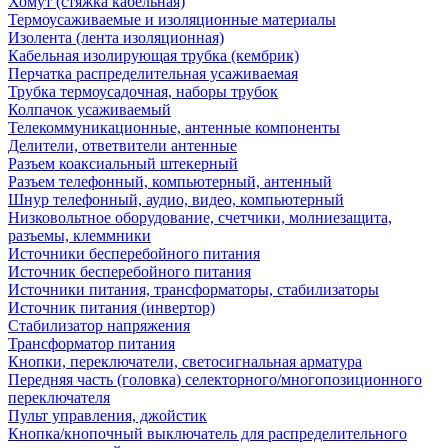
Хомут (стяжка кабельная)
Термоусаживаемые и изоляционные материалы
Изолента (лента изоляционная)
Кабельная изолирующая трубка (кембрик)
Перчатка распределительная усаживаемая
Трубка термоусадочная, наборы трубок
Колпачок усаживаемый
Телекоммуникационные, антенные компоненты
Делители, ответвители антенные
Разъем коаксиальный штекерный
Разъем телефонный, компьютерный, антенный
Шнур телефонный, аудио, видео, компьютерный
Низковольтное оборудование, счетчики, молниезащита,
разъемы, клеммники
Источники бесперебойного питания
Источник бесперебойного питания
Источники питания, трансформаторы, стабилизаторы
Источник питания (инвертор)
Стабилизатор напряжения
Трансформатор питания
Кнопки, переключатели, светосигнальная арматура
Передняя часть (головка) селекторного/многопозиционного
переключателя
Пульт управления, джойстик
Кнопка/кнопочный выключатель для распределительного