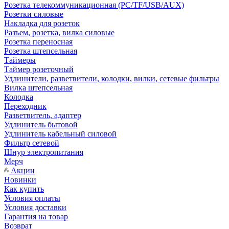
Розетка телекоммуникационная (PC/TF/USB/AUX)
Розетки силовые
Накладка для розеток
Разъем, розетка, вилка силовые
Розетка переносная
Розетка штепсельная
Таймеры
Таймер розеточный
Удлинители, разветвители, колодки, вилки, сетевые фильтры
Вилка штепсельная
Колодка
Переходник
Разветвитель, адаптер
Удлинитель бытовой
Удлинитель кабельный силовой
Фильтр сетевой
Шнур электропитания
Мерч
Акции
Новинки
Как купить
Условия оплаты
Условия доставки
Гарантия на товар
Возврат