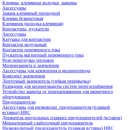
Клеммы, клеммные колодки, зажимы
Аксессуары
Зажим клеммный проходной
Клемма безвинтовая
Клеммник (колодка клеммная)
Контакторы, пускатели
Аксессуары
Катушка для контактора
Контактор модульный
Контактор переменного тока
Пускатель магнитный переменного тока
Реле перегрузки тепловое
Молниезащита и заземление
Аксессуары для заземления и молниеотвода
Комплект заземления
Ленточный заземлитель (гибкая перемычка)
Разрядник для молниезащиты систем энергоснабжения
Устройство защиты от перенапряжения для оконечного
оборудования
Предохранители
Аксессуары для низковольт. предохранителя (плавкой
вставки) HRC
Держатель продольных плавких предохранителей (вставок)
Миниатюрный слаботочный предохранитель
Низковольтный предохранитель (плавкая вставка) HRC