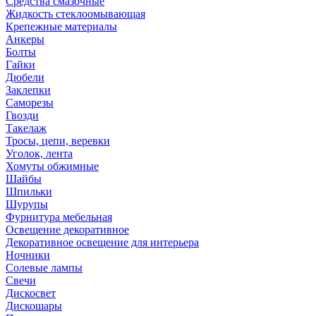
Средства смазочные
Жидкость стеклоомывающая
Крепежные материалы
Анкеры
Болты
Гайки
Дюбели
Заклепки
Саморезы
Гвозди
Такелаж
Тросы, цепи, веревки
Уголок, лента
Хомуты обжимные
Шайбы
Шпильки
Шурупы
Фурнитура мебельная
Освещение декоративное
Декоративное освещение для интерьера
Ночники
Солевые лампы
Свечи
Дискосвет
Дискошары