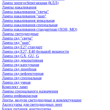
Лампа энергосберегающая (КЛЛ)
Лампы накаливания
Лампа накаливания "свеча"
Лампа накаливания "шар"
Лампа накаливания зеркальная
Лампа накаливания специальная
Лампа накаливания стандартная (ЛОН, МО)
Лампы светодиодные
Лампа свд "свеча"
Лампа свд "шар"
Лампа свд E27 стандарт
Лампа свд E27, Е40 большой мощности
Лампа свд GX, GU, G
Лампа свд декоративная
Лампа свд капсульная
Лампа свд линейная
Лампа свд рефлекторная
Лампа свд специальная
Лампа свд умная
Комплект ламп
Лампы специального назначения
Лампа инфракрасная
Ленты, модули светодиодные и комлектующие
Аксессуары для светодиодных лент
Блоки питания, контроллеры