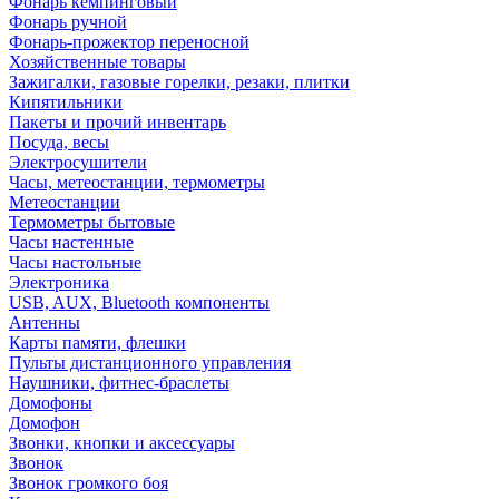
Фонарь кемпинговый
Фонарь ручной
Фонарь-прожектор переносной
Хозяйственные товары
Зажигалки, газовые горелки, резаки, плитки
Кипятильники
Пакеты и прочий инвентарь
Посуда, весы
Электросушители
Часы, метеостанции, термометры
Метеостанции
Термометры бытовые
Часы настенные
Часы настольные
Электроника
USB, AUX, Bluetooth компоненты
Антенны
Карты памяти, флешки
Пульты дистанционного управления
Наушники, фитнес-браслеты
Домофоны
Домофон
Звонки, кнопки и аксессуары
Звонок
Звонок громкого боя