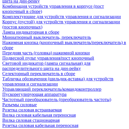
щита на дин-рейку
Комбинация устройств управления в корпусе (пост
кнопочный в сборе)
Комплектующие для устройств управления и сигнализации
Корпус (пустой) для устройств управления и сигнализации
(постов кнопочных)
Лампа индикаторная в сборе
Миниатюрный выключатель, переключатель
Нажимная кнопка (кнопочный выключатель/переключатель) в
сборе
Передняя часть (головка) нажимной кнопки
Подвесной пульт управления/пост кнопочный
Световой индикатор (лампа сигнальная) для
распределительного щита на дин-рейку
Селекторный переключатель в сборе
Табличка обозначения (шильдик-вставка) для устройств
управления и сигнализации
Управляющий переключатель/командоконтроллер
Пускорегулирующая аппаратура
Частотный преобразователь (преобразователь частоты)
Разъемы силовые
Розетка силовая встраиваемая
Вилка силовая кабельная переносная
Вилка силовая стационарная
Розетка силовая кабельная переносная