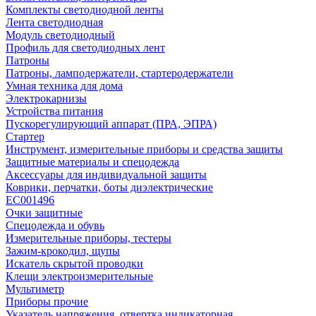
Комплекты светодиодной ленты
Лента светодиодная
Модуль светодиодный
Профиль для светодиодных лент
Патроны
Патроны, ламподержатели, стартеродержатели
Умная техника для дома
Электрокарнизы
Устройства питания
Пускорегулирующий аппарат (ПРА, ЭПРА)
Стартер
Инструмент, измерительные приборы и средства защиты
Защитные материалы и спецодежда
Аксессуары для индивидуальной защиты
Коврики, перчатки, боты диэлектрические
EC001496
Очки защитные
Спецодежда и обувь
Измерительные приборы, тестеры
Зажим-крокодил, щупы
Искатель скрытой проводки
Клещи электроизмерительные
Мультиметр
Приборы прочие
Указатель напряжения, отвертка индикаторная