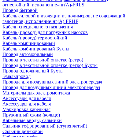
огнестойкий, исполнение–нг(А)-FRLS
Провод бытовой
Кабель силовой в изоляции из полимеров, не содержащий
галогенов, исполнение-нг(А)-FRHF
Кабели специального назначения
Кабель (провод) для погружных насосов
Кабель (провод) термостойкий
Кабель комбинированый
Кабель комбинированый Бухты
Провод автомобильный
Провод в текстильной оплетке (ретро)
Провод в текстильной оплетке (ретро) Бухты
Провод одножильный Бухты
Эмальпровод
Провода для воздушных линий электропередач
Провод для воздушных линий электропередач
Материалы для электромонтажа
Аксессуары для кабеля
Аксессуары для кабеля
Маркировка кабельная
Пружинный сжим (кольцо)
Кабельные вводы, сальники
Сальник гофрированный (ступенчатый)
Сальник резьбовой
Кабельные муфты