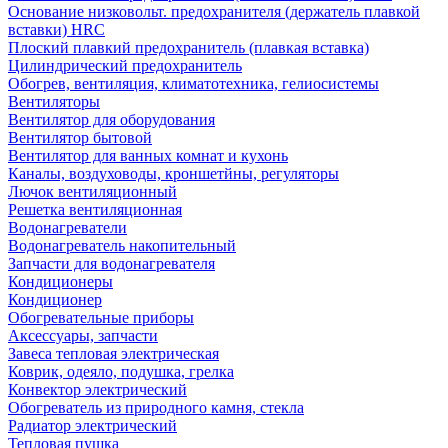
Основание низковольт. предохранителя (держатель плавкой
вставки) HRC
Плоский плавкий предохранитель (плавкая вставка)
Цилиндрический предохранитель
Обогрев, вентиляция, климатотехника, гелиосистемы
Вентиляторы
Вентилятор для оборудования
Вентилятор бытовой
Вентилятор для ванных комнат и кухонь
Каналы, воздуховоды, кроншетйны, регуляторы
Лючок вентиляционный
Решетка вентиляционная
Водонагреватели
Водонагреватель накопительный
Запчасти для водонагревателя
Кондиционеры
Кондиционер
Обогревательные приборы
Аксессуары, запчасти
Завеса тепловая электрическая
Коврик, одеяло, подушка, грелка
Конвектор электрический
Обогреватель из природного камня, стекла
Радиатор электрический
Тепловая пушка