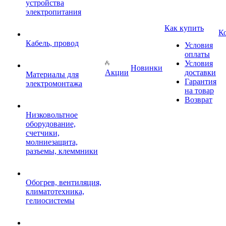
устройства
электропитания
Как купить
К
Кабель, провод
Условия
оплаты
Условия
Новинки
Акции
доставки
Материалы для
Гарантия
электромонтажа
на товар
Возврат
Низковольтное
оборудование,
счетчики,
молниезащита,
разъемы, клеммники
Обогрев, вентиляция,
климатотехника,
гелиосистемы