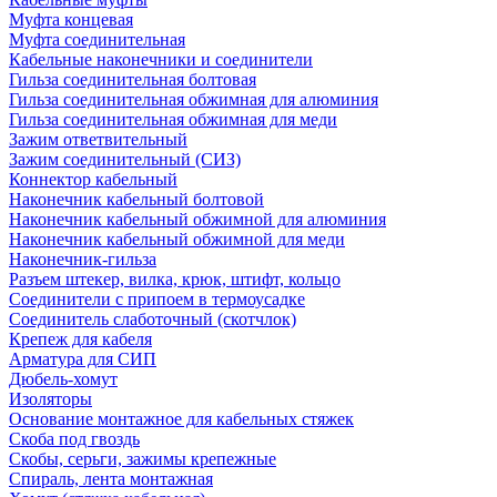
Муфта концевая
Муфта соединительная
Кабельные наконечники и соединители
Гильза соединительная болтовая
Гильза соединительная обжимная для алюминия
Гильза соединительная обжимная для меди
Зажим ответвительный
Зажим соединительный (СИЗ)
Коннектор кабельный
Наконечник кабельный болтовой
Наконечник кабельный обжимной для алюминия
Наконечник кабельный обжимной для меди
Наконечник-гильза
Разъем штекер, вилка, крюк, штифт, кольцо
Соединители с припоем в термоусадке
Соединитель слаботочный (скотчлок)
Крепеж для кабеля
Арматура для СИП
Дюбель-хомут
Изоляторы
Основание монтажное для кабельных стяжек
Скоба под гвоздь
Скобы, серьги, зажимы крепежные
Спираль, лента монтажная