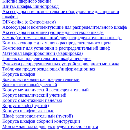
Кнопка дверного звонка
Щиты, шкафы, шинопровод
Аксессуары и вспомогательное оборудование для щитов и
шкафов
DIN-рейка (с Ω-профилем)
Аксессуары и комплектующие для распределительного шкафа
Аксессуары и комплектующие для сетевого шкафа
Замок (система закрывания) для распределительного шкафа
Комплектующие для малого распределительного щита
Компонент для установки в распределительный шкаф
Материал маркировочный (маркировка)
Панель распределительного шкафа передняя
Рукоятка распределительных устройств дверного монтажа
Табличка предупреждающая/информационная
Корпуса шкафов
Бокс пластиковый распределительный
Бокс пластиковый учетный
Корпус металлический распределительный
Корпус металлический учетный
Корпус с монтажной панелью
Корпус шкафа (пустой)
Корпуса шкафов заказные
Шкаф распределительный (пустой)
Корпуса шкафов сборной конструкции
Монтажная плата для распределительного щита