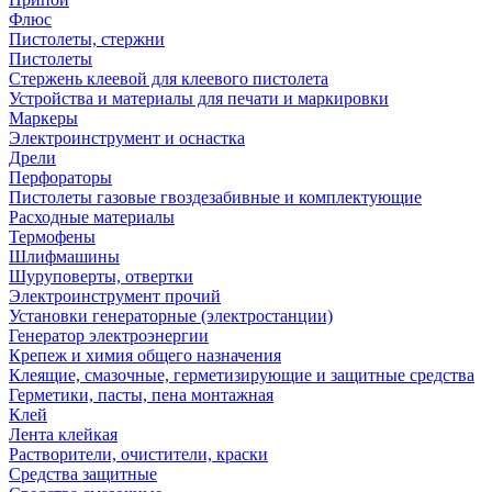
Флюс
Пистолеты, стержни
Пистолеты
Стержень клеевой для клеевого пистолета
Устройства и материалы для печати и маркировки
Маркеры
Электроинструмент и оснастка
Дрели
Перфораторы
Пистолеты газовые гвоздезабивные и комплектующие
Расходные материалы
Термофены
Шлифмашины
Шуруповерты, отвертки
Электроинструмент прочий
Установки генераторные (электростанции)
Генератор электроэнергии
Крепеж и химия общего назначения
Клеящие, смазочные, герметизирующие и защитные средства
Герметики, пасты, пена монтажная
Клей
Лента клейкая
Растворители, очистители, краски
Средства защитные