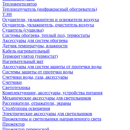
Тепловентилятор
Теплоизлучатель (инфракрасный обогреватель)
ТЭН
Осушители, увлажнители и освежители воздуха
Осушитель, увлажнитель, очиститель воздуха
Сушитель (сушилка)
Системы обогрева, теплый пол, термостаты
Аксессуары для систем обогрева
Датчик температуры, влажности
Кабель нагревательный
Терморегулятор (термостат)
Нагревательный мат
Аксессуары для систем защиты от протечки воды
Системы защиты от протечки воды
Счетчики воды, газа, аксессуары
Счетчики
Светотехника
Комплектующие, аксессуары, устройства питания
Механические аксессуары для светильников
Рассеиватели, отражатели, экраны
Столб/опора освещения
Электрические аксессуары для светильников
Прожекторы и светильники направленного света
Прожектор
Прожектор переносной