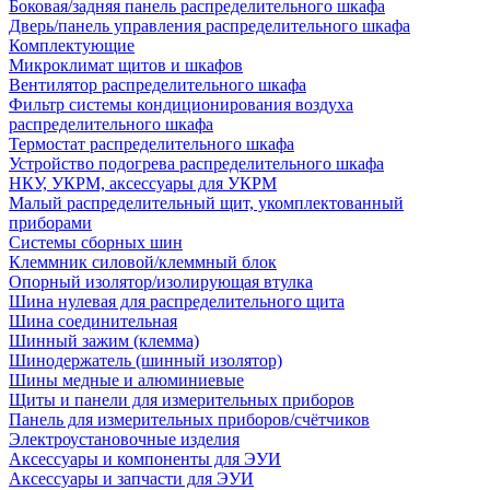
Боковая/задняя панель распределительного шкафа
Дверь/панель управления распределительного шкафа
Комплектующие
Микроклимат щитов и шкафов
Вентилятор распределительного шкафа
Фильтр системы кондиционирования воздуха
распределительного шкафа
Термостат распределительного шкафа
Устройство подогрева распределительного шкафа
НКУ, УКРМ, аксессуары для УКРМ
Малый распределительный щит, укомплектованный
приборами
Системы сборных шин
Клеммник силовой/клеммный блок
Опорный изолятор/изолирующая втулка
Шина нулевая для распределительного щита
Шина соединительная
Шинный зажим (клемма)
Шинодержатель (шинный изолятор)
Шины медные и алюминиевые
Щиты и панели для измерительных приборов
Панель для измерительных приборов/счётчиков
Электроустановочные изделия
Аксессуары и компоненты для ЭУИ
Аксессуары и запчасти для ЭУИ