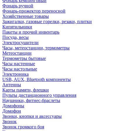
Фонарь кемпинговый
Фонарь ручной
Фонарь-прожектор переносной
Хозяйственные товары
Зажигалки, газовые горелки, резаки, плитки
Кипятильники
Пакеты и прочий инвентарь
Посуда, весы
Электросушители
Часы, метеостанции, термометры
Метеостанции
Термометры бытовые
Часы настенные
Часы настольные
Электроника
USB, AUX, Bluetooth компоненты
Антенны
Карты памяти, флешки
Пульты дистанционного управления
Наушники, фитнес-браслеты
Домофоны
Домофон
Звонки, кнопки и аксессуары
Звонок
Звонок громкого боя