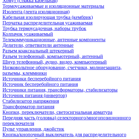
Хомут (стяжка кабельная)
Термоусаживаемые и изоляционные материалы
Изолента (лента изоляционная)
Кабельная изолирующая трубка (кембрик)
Перчатка распределительная усаживаемая
Трубка термоусадочная, наборы трубок
Колпачок усаживаемый
Телекоммуникационные, антенные компоненты
Делители, ответвители антенные
Разъем коаксиальный штекерный
Разъем телефонный, компьютерный, антенный
Шнур телефонный, аудио, видео, компьютерный
Низковольтное оборудование, счетчики, молниезащита,
разъемы, клеммники
Источники бесперебойного питания
Источник бесперебойного питания
Источники питания, трансформаторы, стабилизаторы
Источник питания (инвертор)
Стабилизатор напряжения
Трансформатор питания
Кнопки, переключатели, светосигнальная арматура
Передняя часть (головка) селекторного/многопозиционного
переключателя
Пульт управления, джойстик
Кнопка/кнопочный выключатель для распределительного