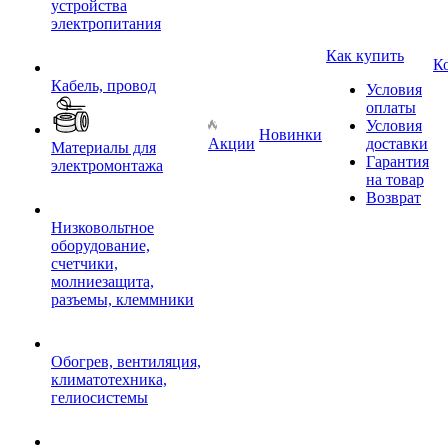
устройства
электропитания
Как купить
К
Кабель, провод
Условия
оплаты
Условия
Новинки
Акции
доставки
Материалы для
Гарантия
электромонтажа
на товар
Возврат
Низковольтное
оборудование,
счетчики,
молниезащита,
разъемы, клеммники
Обогрев, вентиляция,
климатотехника,
гелиосистемы