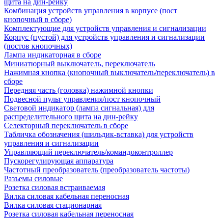
щита на дин-рейку
Комбинация устройств управления в корпусе (пост
кнопочный в сборе)
Комплектующие для устройств управления и сигнализации
Корпус (пустой) для устройств управления и сигнализации
(постов кнопочных)
Лампа индикаторная в сборе
Миниатюрный выключатель, переключатель
Нажимная кнопка (кнопочный выключатель/переключатель) в
сборе
Передняя часть (головка) нажимной кнопки
Подвесной пульт управления/пост кнопочный
Световой индикатор (лампа сигнальная) для
распределительного щита на дин-рейку
Селекторный переключатель в сборе
Табличка обозначения (шильдик-вставка) для устройств
управления и сигнализации
Управляющий переключатель/командоконтроллер
Пускорегулирующая аппаратура
Частотный преобразователь (преобразователь частоты)
Разъемы силовые
Розетка силовая встраиваемая
Вилка силовая кабельная переносная
Вилка силовая стационарная
Розетка силовая кабельная переносная