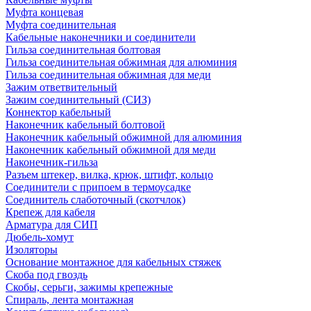
Муфта концевая
Муфта соединительная
Кабельные наконечники и соединители
Гильза соединительная болтовая
Гильза соединительная обжимная для алюминия
Гильза соединительная обжимная для меди
Зажим ответвительный
Зажим соединительный (СИЗ)
Коннектор кабельный
Наконечник кабельный болтовой
Наконечник кабельный обжимной для алюминия
Наконечник кабельный обжимной для меди
Наконечник-гильза
Разъем штекер, вилка, крюк, штифт, кольцо
Соединители с припоем в термоусадке
Соединитель слаботочный (скотчлок)
Крепеж для кабеля
Арматура для СИП
Дюбель-хомут
Изоляторы
Основание монтажное для кабельных стяжек
Скоба под гвоздь
Скобы, серьги, зажимы крепежные
Спираль, лента монтажная