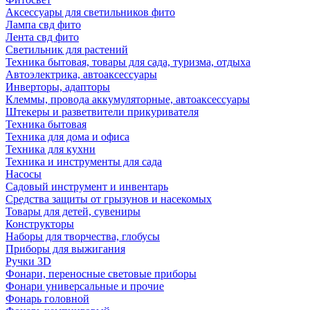
Аксессуары для светильников фито
Лампа свд фито
Лента свд фито
Светильник для растений
Техника бытовая, товары для сада, туризма, отдыха
Автоэлектрика, автоаксессуары
Инверторы, адапторы
Клеммы, провода аккумуляторные, автоаксессуары
Штекеры и разветвители прикуривателя
Техника бытовая
Техника для дома и офиса
Техника для кухни
Техника и инструменты для сада
Насосы
Садовый инструмент и инвентарь
Средства защиты от грызунов и насекомых
Товары для детей, сувениры
Конструкторы
Наборы для творчества, глобусы
Приборы для выжигания
Ручки 3D
Фонари, переносные световые приборы
Фонари универсальные и прочие
Фонарь головной