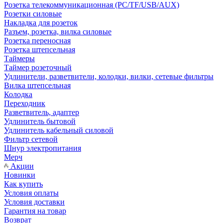
Розетка телекоммуникационная (PC/TF/USB/AUX)
Розетки силовые
Накладка для розеток
Разъем, розетка, вилка силовые
Розетка переносная
Розетка штепсельная
Таймеры
Таймер розеточный
Удлинители, разветвители, колодки, вилки, сетевые фильтры
Вилка штепсельная
Колодка
Переходник
Разветвитель, адаптер
Удлинитель бытовой
Удлинитель кабельный силовой
Фильтр сетевой
Шнур электропитания
Мерч
Акции
Новинки
Как купить
Условия оплаты
Условия доставки
Гарантия на товар
Возврат