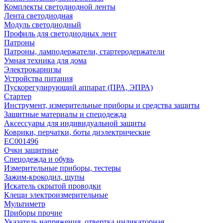
Комплекты светодиодной ленты
Лента светодиодная
Модуль светодиодный
Профиль для светодиодных лент
Патроны
Патроны, ламподержатели, стартеродержатели
Умная техника для дома
Электрокарнизы
Устройства питания
Пускорегулирующий аппарат (ПРА, ЭПРА)
Стартер
Инструмент, измерительные приборы и средства защиты
Защитные материалы и спецодежда
Аксессуары для индивидуальной защиты
Коврики, перчатки, боты диэлектрические
EC001496
Очки защитные
Спецодежда и обувь
Измерительные приборы, тестеры
Зажим-крокодил, щупы
Искатель скрытой проводки
Клещи электроизмерительные
Мультиметр
Приборы прочие
Указатель напряжения, отвертка индикаторная