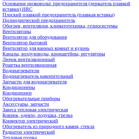
Основание низковольт. предохранителя (держатель плавкой
вставки) HRC
Плоский плавкий предохранитель (плавкая вставка)
Цилиндрический предохранитель
Обогрев, вентиляция, климатотехника, гелиосистемы
Вентиляторы
Вентилятор для оборудования
Вентилятор бытовой
Вентилятор для ванных комнат и кухонь
Каналы, воздуховоды, кроншетйны, регуляторы
Лючок вентиляционный
Решетка вентиляционная
Водонагреватели
Водонагреватель накопительный
Запчасти для водонагревателя
Кондиционеры
Кондиционер
Обогревательные приборы
Аксессуары, запчасти
Завеса тепловая электрическая
Коврик, одеяло, подушка, грелка
Конвектор электрический
Обогреватель из природного камня, стекла
Радиатор электрический
Тепловая пушка