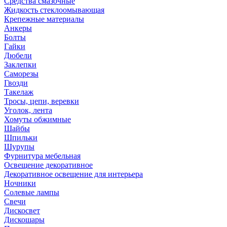
Средства смазочные
Жидкость стеклоомывающая
Крепежные материалы
Анкеры
Болты
Гайки
Дюбели
Заклепки
Саморезы
Гвозди
Такелаж
Тросы, цепи, веревки
Уголок, лента
Хомуты обжимные
Шайбы
Шпильки
Шурупы
Фурнитура мебельная
Освещение декоративное
Декоративное освещение для интерьера
Ночники
Солевые лампы
Свечи
Дискосвет
Дискошары