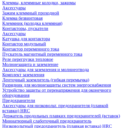
Клеммы, клеммные колодки, зажимы
Аксессуары
Зажим клеммный проходной
Клемма безвинтовая
Клеммник (колодка клеммная)
Контакторы, пускатели
Аксессуары
Катушка для контактора
Контактор модульный
Контактор переменного тока
Пускатель магнитный переменного тока
Реле перегрузки тепловое
Молниезащита и заземление
Аксессуары для заземления и молниеотвода
Комплект заземления
Ленточный заземлитель (гибкая перемычка)
Разрядник для молниезащиты систем энергоснабжения
Устройство защиты от перенапряжения для оконечного
оборудования
Предохранители
Аксессуары для низковольт. предохранителя (плавкой
вставки) HRC
Держатель продольных плавких предохранителей (вставок)
Миниатюрный слаботочный предохранитель
Низковольтный предохранитель (плавкая вставка) HRC