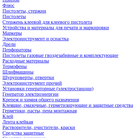
Флюс
Пистолеты, стержни
Пистолеты
Стержень клеевой для клеевого пистолета
Устройства и материалы для печати и маркировки
Маркеры
Электроинструмент и оснастка
Дрели
Перфораторы
Пистолеты газовые гвоздезабивные и комплектующие
Расходные материалы
Термофены
Шлифмашины
Шуруповерты, отвертки
Электроинструмент прочий
Установки генераторные (электростанции)
Генератор электроэнергии
Крепеж и химия общего назначения
Клеящие, смазочные, герметизирующие и защитные средства
Герметики, пасты, пена монтажная
Клей
Лента клейкая
Растворители, очистители, краски
Средства защитные