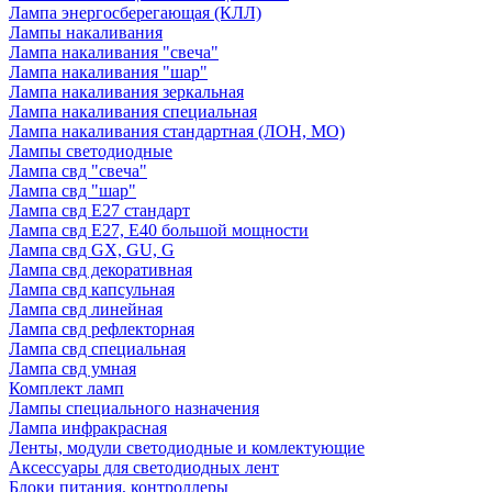
Лампа энергосберегающая (КЛЛ)
Лампы накаливания
Лампа накаливания "свеча"
Лампа накаливания "шар"
Лампа накаливания зеркальная
Лампа накаливания специальная
Лампа накаливания стандартная (ЛОН, МО)
Лампы светодиодные
Лампа свд "свеча"
Лампа свд "шар"
Лампа свд E27 стандарт
Лампа свд E27, Е40 большой мощности
Лампа свд GX, GU, G
Лампа свд декоративная
Лампа свд капсульная
Лампа свд линейная
Лампа свд рефлекторная
Лампа свд специальная
Лампа свд умная
Комплект ламп
Лампы специального назначения
Лампа инфракрасная
Ленты, модули светодиодные и комлектующие
Аксессуары для светодиодных лент
Блоки питания, контроллеры