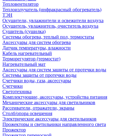
Тепловентилятор
Теплоизлучатель (инфракрасный обогреватель)
ТЭН
Осушители, увлажнители и освежители воздуха
Осушитель, увлажнитель, очиститель воздуха
Сушитель (сушилка)
Системы обогрева, теплый пол, термостаты
Аксессуары для систем обогрева
Датчик температуры, влажности
Кабель нагревательный
Терморегулятор (термостат)
Нагревательный мат
Аксессуары для систем защиты от протечки воды
Системы защиты от протечки воды
Счетчики воды, газа, аксессуары
Счетчики
Светотехника
Комплектующие, аксессуары, устройства питания
Механические аксессуары для светильников
Рассеиватели, отражатели, экраны
Столб/опора освещения
Электрические аксессуары для светильников
Прожекторы и светильники направленного света
Прожектор
Прожектор переносной