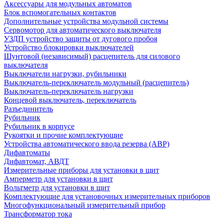
Аксессуары для модульных автоматов
Блок вспомогательных контактов
Дополнительные устройства модульной системы
Сервомотор для автоматического выключателя
УЗДП устройство защиты от дугового пробоя
Устройство блокировки выключателей
Шунтовой (независимый) расцепитель для силового
выключателя
Выключатели нагрузки, рубильники
Выключатель-переключатель модульный (расцепитель)
Выключатель-переключатель нагрузки
Концевой выключатель, переключатель
Разъединитель
Рубильник
Рубильник в корпусе
Рукоятки и прочие комплектующие
Устройства автоматического ввода резерва (АВР)
Дифавтоматы
Дифавтомат, АВДТ
Измерительные приборы для установки в щит
Амперметр для установки в щит
Вольтметр для установки в щит
Комплектующие для установочных измерительных приборов
Многофункциональный измерительный прибор
Трансформатор тока