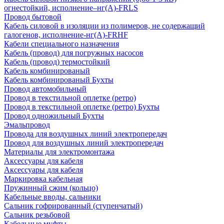
огнестойкий, исполнение–нг(А)-FRLS
Провод бытовой
Кабель силовой в изоляции из полимеров, не содержащий
галогенов, исполнение-нг(А)-FRHF
Кабели специального назначения
Кабель (провод) для погружных насосов
Кабель (провод) термостойкий
Кабель комбинированый
Кабель комбинированый Бухты
Провод автомобильный
Провод в текстильной оплетке (ретро)
Провод в текстильной оплетке (ретро) Бухты
Провод одножильный Бухты
Эмальпровод
Провода для воздушных линий электропередач
Провод для воздушных линий электропередач
Материалы для электромонтажа
Аксессуары для кабеля
Аксессуары для кабеля
Маркировка кабельная
Пружинный сжим (кольцо)
Кабельные вводы, сальники
Сальник гофрированный (ступенчатый)
Сальник резьбовой
Кабельные муфты