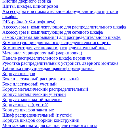
Кнопка дверного звонка
Щиты, шкафы, шинопровод
Аксессуары и вспомогательное оборудование для щитов и
шкафов
DIN-рейка (с Ω-профилем)
Аксессуары и комплектующие для распределительного шкафа
Аксессуары и комплектующие для сетевого шкафа
Замок (система закрывания) для распределительного шкафа
Комплектующие для малого распределительного щита
Компонент для установки в распределительный шкаф
Материал маркировочный (маркировка)
Панель распределительного шкафа передняя
Рукоятка распределительных устройств дверного монтажа
Табличка предупреждающая/информационная
Корпуса шкафов
Бокс пластиковый распределительный
Бокс пластиковый учетный
Корпус металлический распределительный
Корпус металлический учетный
Корпус с монтажной панелью
Корпус шкафа (пустой)
Корпуса шкафов заказные
Шкаф распределительный (пустой)
Корпуса шкафов сборной конструкции
Монтажная плата для распределительного щита