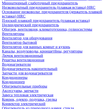
Миниатюрный слаботочный предохранитель
Низковольтный предохранитель (плавкая вставка) HRC
Основание низковольт. предохранителя (держатель плавкой
вставки) HRC
Плоский плавкий предохранитель (плавкая вставка)
Цилиндрический предохранитель
Обогрев, вентиляция, климатотехника, гелиосистемы
Вентиляторы
Вентилятор для оборудования
Вентилятор бытовой
Вентилятор для ванных комнат и кухонь
Каналы, воздуховоды, кроншетйны, регуляторы
Лючок вентиляционный
Решетка вентиляционная
Водонагреватели
Водонагреватель накопительный
Запчасти для водонагревателя
Кондиционеры
Кондиционер
Обогревательные приборы
Аксессуары, запчасти
Завеса тепловая электрическая
Коврик, одеяло, подушка, грелка
Конвектор электрический
Обогреватель из природного камня, стекла