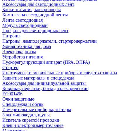
Аксессуары для светодиодных лент
Блоки питания, контроллеры
Комплекты светодиодной ленты
Лента светодиодная
Модуль светодиодный
Профиль для светодиодных лент
Патроны
Патроны, ламподержатели, стартеродержатели
Умная техника для дома
Электрокарнизы
Устройства питания
Пускорегулирующий аппарат (ПРА, ЭПРА)
Стартер
Инструмент, измерительные приборы и средства защиты
Защитные материалы и спецодежда
Аксессуары для индивидуальной защиты
Коврики, перчатки, боты диэлектрические
EC001496
Очки защитные
Спецодежда и обувь
Измерительные приборы, тестеры
Зажим-крокодил, щупы
Искатель скрытой проводки
Клещи электроизмерительные
Мультиметр