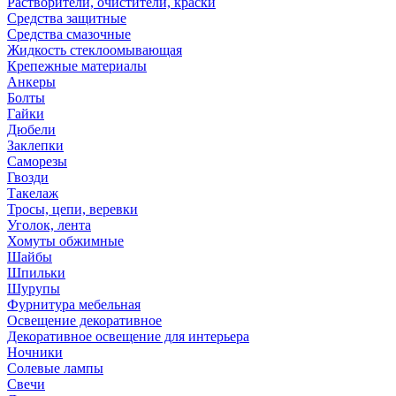
Растворители, очистители, краски
Средства защитные
Средства смазочные
Жидкость стеклоомывающая
Крепежные материалы
Анкеры
Болты
Гайки
Дюбели
Заклепки
Саморезы
Гвозди
Такелаж
Тросы, цепи, веревки
Уголок, лента
Хомуты обжимные
Шайбы
Шпильки
Шурупы
Фурнитура мебельная
Освещение декоративное
Декоративное освещение для интерьера
Ночники
Солевые лампы
Свечи