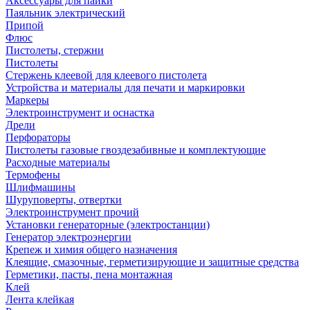
Аксессуары для пайки
Паяльник электрический
Припой
Флюс
Пистолеты, стержни
Пистолеты
Стержень клеевой для клеевого пистолета
Устройства и материалы для печати и маркировки
Маркеры
Электроинструмент и оснастка
Дрели
Перфораторы
Пистолеты газовые гвоздезабивные и комплектующие
Расходные материалы
Термофены
Шлифмашины
Шуруповерты, отвертки
Электроинструмент прочий
Установки генераторные (электростанции)
Генератор электроэнергии
Крепеж и химия общего назначения
Клеящие, смазочные, герметизирующие и защитные средства
Герметики, пасты, пена монтажная
Клей
Лента клейкая