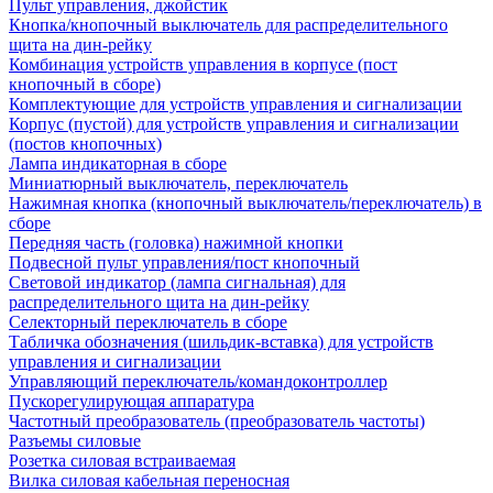
Пульт управления, джойстик
Кнопка/кнопочный выключатель для распределительного
щита на дин-рейку
Комбинация устройств управления в корпусе (пост
кнопочный в сборе)
Комплектующие для устройств управления и сигнализации
Корпус (пустой) для устройств управления и сигнализации
(постов кнопочных)
Лампа индикаторная в сборе
Миниатюрный выключатель, переключатель
Нажимная кнопка (кнопочный выключатель/переключатель) в
сборе
Передняя часть (головка) нажимной кнопки
Подвесной пульт управления/пост кнопочный
Световой индикатор (лампа сигнальная) для
распределительного щита на дин-рейку
Селекторный переключатель в сборе
Табличка обозначения (шильдик-вставка) для устройств
управления и сигнализации
Управляющий переключатель/командоконтроллер
Пускорегулирующая аппаратура
Частотный преобразователь (преобразователь частоты)
Разъемы силовые
Розетка силовая встраиваемая
Вилка силовая кабельная переносная