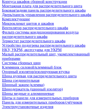
Корпуса шкафов сборной конструкции
Монтажная плата для распределительного щита
Боковая/задняя панель распределительного шкафа
Дверь/панель управления распределительного шкафа
Комплектующие
Микроклимат щитов и шкафов
Вентилятор распределительного шкафа
Фильтр системы кондиционирования воздуха
распределительного шкафа
Термостат распределительного шкафа
Устройство подогрева распределительного шкафа
НКУ, УКРМ, аксессуары для УКРМ
Малый распределительный щит, укомплектованный
приборами
Системы сборных шин
Клеммник силовой/клеммный блок
Опорный изолятор/изолирующая втулка
Шина нулевая для распределительного щита
Шина соединительная
Шинный зажим (клемма)
Шинодержатель (шинный изолятор)
Шины медные и алюминиевые
Щиты и панели для измерительных приборов
Панель для измерительных приборов/счётчиков
Электроустановочные изделия