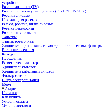
устройств
Розетка антенная (TV)
Розетка телекоммуникационная (PC/TF/USB/AUX)
Розетки силовые
Накладка для розеток
Разъем, розетка, вилка силовые
Розетка переносная
Розетка штепсельная
Таймеры
Таймер розеточный
Удлинители, разветвители, колодки, вилки, сетевые фильтры
Вилка штепсельная
Колодка
Переходник
Разветвитель, адаптер
Удлинитель бытовой
Удлинитель кабельный силовой
Фильтр сетевой
Шнур электропитания
Мерч
Акции
Новинки
Как купить
Условия оплаты
Условия доставки