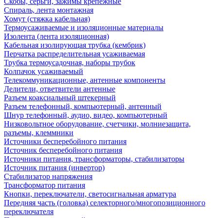
Скобы, серьги, зажимы крепежные
Спираль, лента монтажная
Хомут (стяжка кабельная)
Термоусаживаемые и изоляционные материалы
Изолента (лента изоляционная)
Кабельная изолирующая трубка (кембрик)
Перчатка распределительная усаживаемая
Трубка термоусадочная, наборы трубок
Колпачок усаживаемый
Телекоммуникационные, антенные компоненты
Делители, ответвители антенные
Разъем коаксиальный штекерный
Разъем телефонный, компьютерный, антенный
Шнур телефонный, аудио, видео, компьютерный
Низковольтное оборудование, счетчики, молниезащита,
разъемы, клеммники
Источники бесперебойного питания
Источник бесперебойного питания
Источники питания, трансформаторы, стабилизаторы
Источник питания (инвертор)
Стабилизатор напряжения
Трансформатор питания
Кнопки, переключатели, светосигнальная арматура
Передняя часть (головка) селекторного/многопозиционного
переключателя