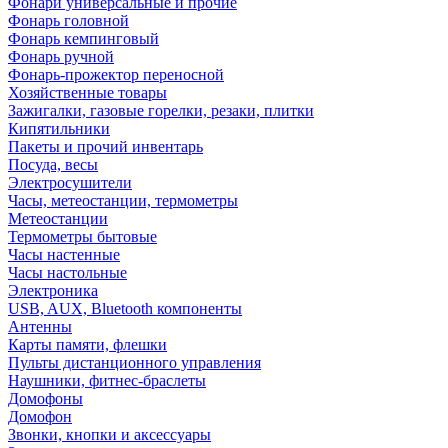
Фонари универсальные и прочие
Фонарь головной
Фонарь кемпинговый
Фонарь ручной
Фонарь-прожектор переносной
Хозяйственные товары
Зажигалки, газовые горелки, резаки, плитки
Кипятильники
Пакеты и прочий инвентарь
Посуда, весы
Электросушители
Часы, метеостанции, термометры
Метеостанции
Термометры бытовые
Часы настенные
Часы настольные
Электроника
USB, AUX, Bluetooth компоненты
Антенны
Карты памяти, флешки
Пульты дистанционного управления
Наушники, фитнес-браслеты
Домофоны
Домофон
Звонки, кнопки и аксессуары