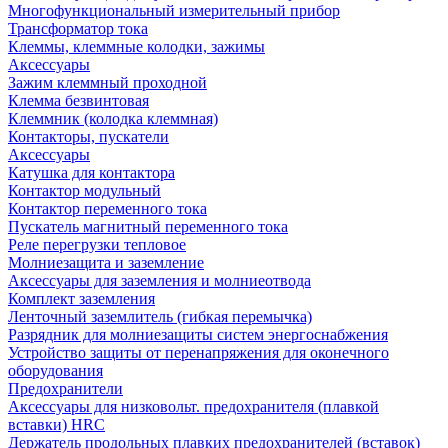
Многофункциональный измерительный прибор
Трансформатор тока
Клеммы, клеммные колодки, зажимы
Аксессуары
Зажим клеммный проходной
Клемма безвинтовая
Клеммник (колодка клеммная)
Контакторы, пускатели
Аксессуары
Катушка для контактора
Контактор модульный
Контактор переменного тока
Пускатель магнитный переменного тока
Реле перегрузки тепловое
Молниезащита и заземление
Аксессуары для заземления и молниеотвода
Комплект заземления
Ленточный заземлитель (гибкая перемычка)
Разрядник для молниезащиты систем энергоснабжения
Устройство защиты от перенапряжения для оконечного
оборудования
Предохранители
Аксессуары для низковольт. предохранителя (плавкой
вставки) HRC
Держатель продольных плавких предохранителей (вставок)