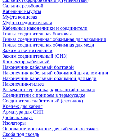
Сальник гофрированный (ступенчатый)
Сальник резьбовой
Кабельные муфты
Муфта концевая
Муфта соединительная
Кабельные наконечники и соединители
Гильза соединительная болтовая
Гильза соединительная обжимная для алюминия
Гильза соединительная обжимная для меди
Зажим ответвительный
Зажим соединительный (СИЗ)
Коннектор кабельный
Наконечник кабельный болтовой
Наконечник кабельный обжимной для алюминия
Наконечник кабельный обжимной для меди
Наконечник-гильза
Разъем штекер, вилка, крюк, штифт, кольцо
Соединители с припоем в термоусадке
Соединитель слаботочный (скотчлок)
Крепеж для кабеля
Арматура для СИП
Дюбель-хомут
Изоляторы
Основание монтажное для кабельных стяжек
Скоба под гвоздь