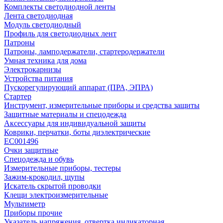
Комплекты светодиодной ленты
Лента светодиодная
Модуль светодиодный
Профиль для светодиодных лент
Патроны
Патроны, ламподержатели, стартеродержатели
Умная техника для дома
Электрокарнизы
Устройства питания
Пускорегулирующий аппарат (ПРА, ЭПРА)
Стартер
Инструмент, измерительные приборы и средства защиты
Защитные материалы и спецодежда
Аксессуары для индивидуальной защиты
Коврики, перчатки, боты диэлектрические
EC001496
Очки защитные
Спецодежда и обувь
Измерительные приборы, тестеры
Зажим-крокодил, щупы
Искатель скрытой проводки
Клещи электроизмерительные
Мультиметр
Приборы прочие
Указатель напряжения, отвертка индикаторная