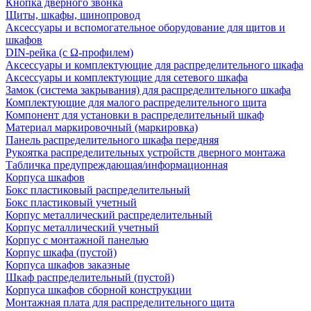
Кнопка дверного звонка
Щиты, шкафы, шинопровод
Аксессуары и вспомогательное оборудование для щитов и
шкафов
DIN-рейка (с Ω-профилем)
Аксессуары и комплектующие для распределительного шкафа
Аксессуары и комплектующие для сетевого шкафа
Замок (система закрывания) для распределительного шкафа
Комплектующие для малого распределительного щита
Компонент для установки в распределительный шкаф
Материал маркировочный (маркировка)
Панель распределительного шкафа передняя
Рукоятка распределительных устройств дверного монтажа
Табличка предупреждающая/информационная
Корпуса шкафов
Бокс пластиковый распределительный
Бокс пластиковый учетный
Корпус металлический распределительный
Корпус металлический учетный
Корпус с монтажной панелью
Корпус шкафа (пустой)
Корпуса шкафов заказные
Шкаф распределительный (пустой)
Корпуса шкафов сборной конструкции
Монтажная плата для распределительного щита