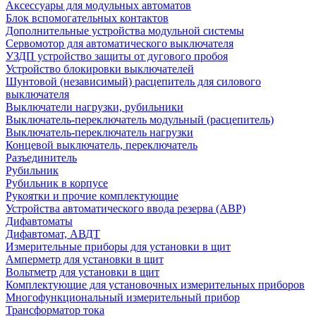
Аксессуары для модульных автоматов
Блок вспомогательных контактов
Дополнительные устройства модульной системы
Сервомотор для автоматического выключателя
УЗДП устройство защиты от дугового пробоя
Устройство блокировки выключателей
Шунтовой (независимый) расцепитель для силового
выключателя
Выключатели нагрузки, рубильники
Выключатель-переключатель модульный (расцепитель)
Выключатель-переключатель нагрузки
Концевой выключатель, переключатель
Разъединитель
Рубильник
Рубильник в корпусе
Рукоятки и прочие комплектующие
Устройства автоматического ввода резерва (АВР)
Дифавтоматы
Дифавтомат, АВДТ
Измерительные приборы для установки в щит
Амперметр для установки в щит
Вольтметр для установки в щит
Комплектующие для установочных измерительных приборов
Многофункциональный измерительный прибор
Трансформатор тока