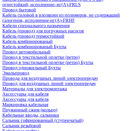
огнестойкий, исполнение–нг(А)-FRLS
Провод бытовой
Кабель силовой в изоляции из полимеров, не содержащий
галогенов, исполнение-нг(А)-FRHF
Кабели специального назначения
Кабель (провод) для погружных насосов
Кабель (провод) термостойкий
Кабель комбинированый
Кабель комбинированый Бухты
Провод автомобильный
Провод в текстильной оплетке (ретро)
Провод в текстильной оплетке (ретро) Бухты
Провод одножильный Бухты
Эмальпровод
Провода для воздушных линий электропередач
Провод для воздушных линий электропередач
Материалы для электромонтажа
Аксессуары для кабеля
Аксессуары для кабеля
Маркировка кабельная
Пружинный сжим (кольцо)
Кабельные вводы, сальники
Сальник гофрированный (ступенчатый)
Сальник резьбовой
Кабельные муфты