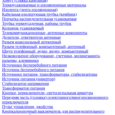
Хомут (стяжка кабельная)
Термоусаживаемые и изоляционные материалы
Изолента (лента изоляционная)
Кабельная изолирующая трубка (кембрик)
Перчатка распределительная усаживаемая
Трубка термоусадочная, наборы трубок
Колпачок усаживаемый
Телекоммуникационные, антенные компоненты
Делители, ответвители антенные
Разъем коаксиальный штекерный
Разъем телефонный, компьютерный, антенный
Шнур телефонный, аудио, видео, компьютерный
Низковольтное оборудование, счетчики, молниезащита,
разъемы, клеммники
Источники бесперебойного питания
Источник бесперебойного питания
Источники питания, трансформаторы, стабилизаторы
Источник питания (инвертор)
Стабилизатор напряжения
Трансформатор питания
Кнопки, переключатели, светосигнальная арматура
Передняя часть (головка) селекторного/многопозиционного
переключателя
Пульт управления, джойстик
Кнопка/кнопочный выключатель для распределительного