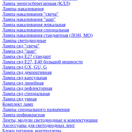
Лампа энергосберегающая (КЛЛ)
Лампы накаливания
Лампа накаливания "свеча"
Лампа накаливания "шар"
Лампа накаливания зеркальная
Лампа накаливания специальная
Лампа накаливания стандартная (ЛОН, МО)
Лампы светодиодные
Лампа свд "свеча"
Лампа свд "шар"
Лампа свд E27 стандарт
Лампа свд E27, Е40 большой мощности
Лампа свд GX, GU, G
Лампа свд декоративная
Лампа свд капсульная
Лампа свд линейная
Лампа свд рефлекторная
Лампа свд специальная
Лампа свд умная
Комплект ламп
Лампы специального назначения
Лампа инфракрасная
Ленты, модули светодиодные и комлектующие
Аксессуары для светодиодных лент
Блоки питания, контроллеры