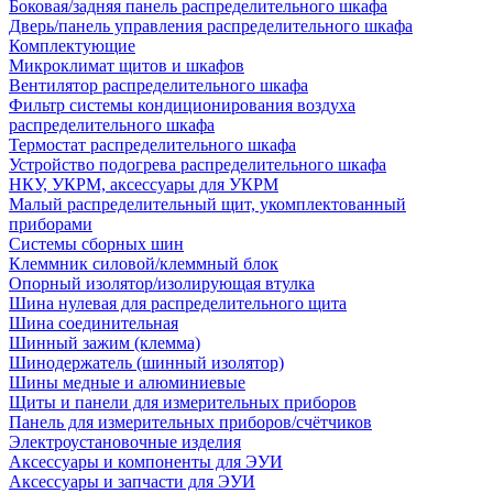
Боковая/задняя панель распределительного шкафа
Дверь/панель управления распределительного шкафа
Комплектующие
Микроклимат щитов и шкафов
Вентилятор распределительного шкафа
Фильтр системы кондиционирования воздуха
распределительного шкафа
Термостат распределительного шкафа
Устройство подогрева распределительного шкафа
НКУ, УКРМ, аксессуары для УКРМ
Малый распределительный щит, укомплектованный
приборами
Системы сборных шин
Клеммник силовой/клеммный блок
Опорный изолятор/изолирующая втулка
Шина нулевая для распределительного щита
Шина соединительная
Шинный зажим (клемма)
Шинодержатель (шинный изолятор)
Шины медные и алюминиевые
Щиты и панели для измерительных приборов
Панель для измерительных приборов/счётчиков
Электроустановочные изделия
Аксессуары и компоненты для ЭУИ
Аксессуары и запчасти для ЭУИ