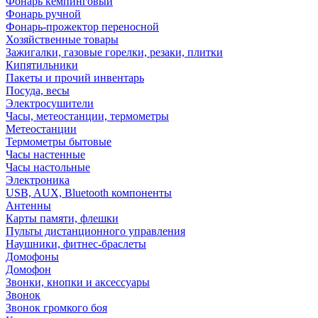
Фонарь кемпинговый
Фонарь ручной
Фонарь-прожектор переносной
Хозяйственные товары
Зажигалки, газовые горелки, резаки, плитки
Кипятильники
Пакеты и прочий инвентарь
Посуда, весы
Электросушители
Часы, метеостанции, термометры
Метеостанции
Термометры бытовые
Часы настенные
Часы настольные
Электроника
USB, AUX, Bluetooth компоненты
Антенны
Карты памяти, флешки
Пульты дистанционного управления
Наушники, фитнес-браслеты
Домофоны
Домофон
Звонки, кнопки и аксессуары
Звонок
Звонок громкого боя