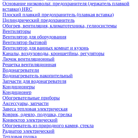
Основание низковольт. предохранителя (держатель плавкой
вставки) HRC
Плоский плавкий предохранитель (плавкая вставка)
Цилиндрический предохранитель
Обогрев, вентиляция, климатотехника, гелиосистемы
Вентиляторы
Вентилятор для оборудования
Вентилятор бытовой
Вентилятор для ванных комнат и кухонь
Каналы, воздуховоды, кроншетйны, регуляторы
Лючок вентиляционный
Решетка вентиляционная
Водонагреватели
Водонагреватель накопительный
Запчасти для водонагревателя
Кондиционеры
Кондиционер
Обогревательные приборы
Аксессуары, запчасти
Завеса тепловая электрическая
Коврик, одеяло, подушка, грелка
Конвектор электрический
Обогреватель из природного камня, стекла
Радиатор электрический
Тепловая пушка