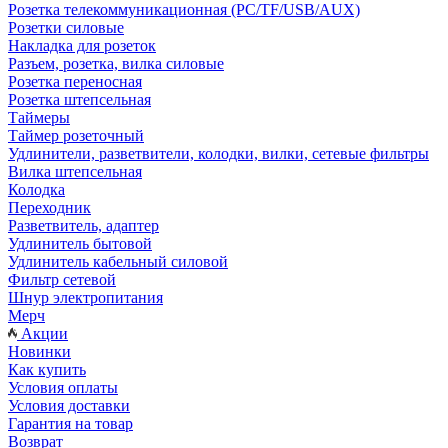
Розетка телекоммуникационная (PC/TF/USB/AUX)
Розетки силовые
Накладка для розеток
Разъем, розетка, вилка силовые
Розетка переносная
Розетка штепсельная
Таймеры
Таймер розеточный
Удлинители, разветвители, колодки, вилки, сетевые фильтры
Вилка штепсельная
Колодка
Переходник
Разветвитель, адаптер
Удлинитель бытовой
Удлинитель кабельный силовой
Фильтр сетевой
Шнур электропитания
Мерч
Акции
Новинки
Как купить
Условия оплаты
Условия доставки
Гарантия на товар
Возврат