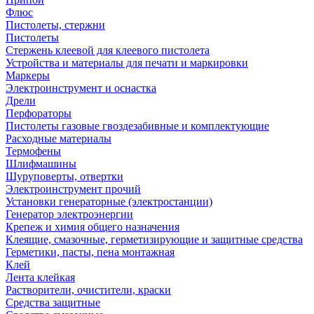
Флюс
Пистолеты, стержни
Пистолеты
Стержень клеевой для клеевого пистолета
Устройства и материалы для печати и маркировки
Маркеры
Электроинструмент и оснастка
Дрели
Перфораторы
Пистолеты газовые гвоздезабивные и комплектующие
Расходные материалы
Термофены
Шлифмашины
Шуруповерты, отвертки
Электроинструмент прочий
Установки генераторные (электростанции)
Генератор электроэнергии
Крепеж и химия общего назначения
Клеящие, смазочные, герметизирующие и защитные средства
Герметики, пасты, пена монтажная
Клей
Лента клейкая
Растворители, очистители, краски
Средства защитные