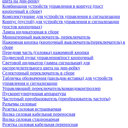
щита на дин-рейку
Комбинация устройств управления в корпусе (пост
кнопочный в сборе)
Комплектующие для устройств управления и сигнализации
Корпус (пустой) для устройств управления и сигнализации
(постов кнопочных)
Лампа индикаторная в сборе
Миниатюрный выключатель, переключатель
Нажимная кнопка (кнопочный выключатель/переключатель) в
сборе
Передняя часть (головка) нажимной кнопки
Подвесной пульт управления/пост кнопочный
Световой индикатор (лампа сигнальная) для
распределительного щита на дин-рейку
Селекторный переключатель в сборе
Табличка обозначения (шильдик-вставка) для устройств
управления и сигнализации
Управляющий переключатель/командоконтроллер
Пускорегулирующая аппаратура
Частотный преобразователь (преобразователь частоты)
Разъемы силовые
Розетка силовая встраиваемая
Вилка силовая кабельная переносная
Вилка силовая стационарная
Розетка силовая кабельная переносная