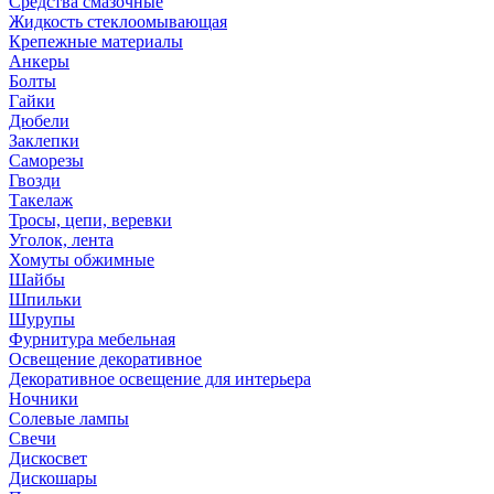
Средства смазочные
Жидкость стеклоомывающая
Крепежные материалы
Анкеры
Болты
Гайки
Дюбели
Заклепки
Саморезы
Гвозди
Такелаж
Тросы, цепи, веревки
Уголок, лента
Хомуты обжимные
Шайбы
Шпильки
Шурупы
Фурнитура мебельная
Освещение декоративное
Декоративное освещение для интерьера
Ночники
Солевые лампы
Свечи
Дискосвет
Дискошары