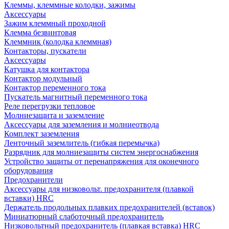
Клеммы, клеммные колодки, зажимы
Аксессуары
Зажим клеммный проходной
Клемма безвинтовая
Клеммник (колодка клеммная)
Контакторы, пускатели
Аксессуары
Катушка для контактора
Контактор модульный
Контактор переменного тока
Пускатель магнитный переменного тока
Реле перегрузки тепловое
Молниезащита и заземление
Аксессуары для заземления и молниеотвода
Комплект заземления
Ленточный заземлитель (гибкая перемычка)
Разрядник для молниезащиты систем энергоснабжения
Устройство защиты от перенапряжения для оконечного
оборудования
Предохранители
Аксессуары для низковольт. предохранителя (плавкой
вставки) HRC
Держатель продольных плавких предохранителей (вставок)
Миниатюрный слаботочный предохранитель
Низковольтный предохранитель (плавкая вставка) HRC