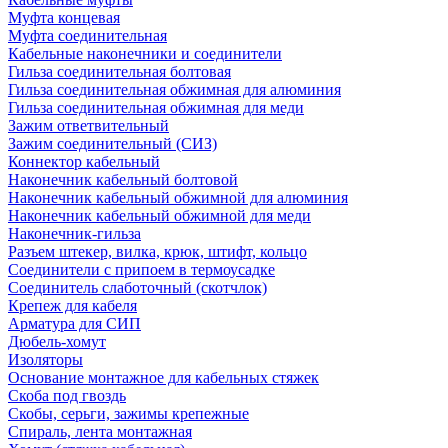
Муфта концевая
Муфта соединительная
Кабельные наконечники и соединители
Гильза соединительная болтовая
Гильза соединительная обжимная для алюминия
Гильза соединительная обжимная для меди
Зажим ответвительный
Зажим соединительный (СИЗ)
Коннектор кабельный
Наконечник кабельный болтовой
Наконечник кабельный обжимной для алюминия
Наконечник кабельный обжимной для меди
Наконечник-гильза
Разъем штекер, вилка, крюк, штифт, кольцо
Соединители с припоем в термоусадке
Соединитель слаботочный (скотчлок)
Крепеж для кабеля
Арматура для СИП
Дюбель-хомут
Изоляторы
Основание монтажное для кабельных стяжек
Скоба под гвоздь
Скобы, серьги, зажимы крепежные
Спираль, лента монтажная