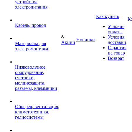
устройства
электропитания
Как купить
К
Кабель, провод
Условия
оплаты
Условия
Новинки
Акции
доставки
Материалы для
Гарантия
электромонтажа
на товар
Возврат
Низковольтное
оборудование,
счетчики,
молниезащита,
разъемы, клеммники
Обогрев, вентиляция,
климатотехника,
гелиосистемы