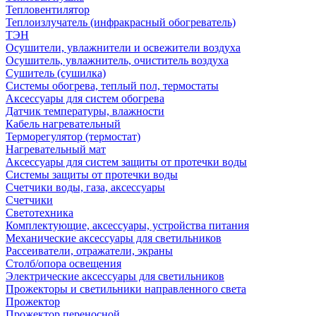
Тепловентилятор
Теплоизлучатель (инфракрасный обогреватель)
ТЭН
Осушители, увлажнители и освежители воздуха
Осушитель, увлажнитель, очиститель воздуха
Сушитель (сушилка)
Системы обогрева, теплый пол, термостаты
Аксессуары для систем обогрева
Датчик температуры, влажности
Кабель нагревательный
Терморегулятор (термостат)
Нагревательный мат
Аксессуары для систем защиты от протечки воды
Системы защиты от протечки воды
Счетчики воды, газа, аксессуары
Счетчики
Светотехника
Комплектующие, аксессуары, устройства питания
Механические аксессуары для светильников
Рассеиватели, отражатели, экраны
Столб/опора освещения
Электрические аксессуары для светильников
Прожекторы и светильники направленного света
Прожектор
Прожектор переносной