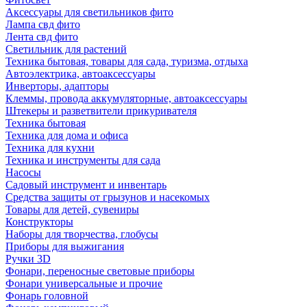
Аксессуары для светильников фито
Лампа свд фито
Лента свд фито
Светильник для растений
Техника бытовая, товары для сада, туризма, отдыха
Автоэлектрика, автоаксессуары
Инверторы, адапторы
Клеммы, провода аккумуляторные, автоаксессуары
Штекеры и разветвители прикуривателя
Техника бытовая
Техника для дома и офиса
Техника для кухни
Техника и инструменты для сада
Насосы
Садовый инструмент и инвентарь
Средства защиты от грызунов и насекомых
Товары для детей, сувениры
Конструкторы
Наборы для творчества, глобусы
Приборы для выжигания
Ручки 3D
Фонари, переносные световые приборы
Фонари универсальные и прочие
Фонарь головной