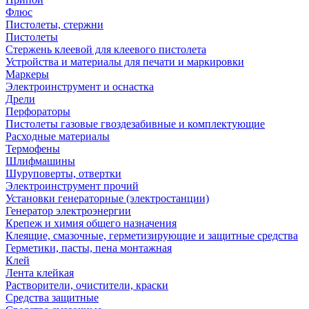
Флюс
Пистолеты, стержни
Пистолеты
Стержень клеевой для клеевого пистолета
Устройства и материалы для печати и маркировки
Маркеры
Электроинструмент и оснастка
Дрели
Перфораторы
Пистолеты газовые гвоздезабивные и комплектующие
Расходные материалы
Термофены
Шлифмашины
Шуруповерты, отвертки
Электроинструмент прочий
Установки генераторные (электростанции)
Генератор электроэнергии
Крепеж и химия общего назначения
Клеящие, смазочные, герметизирующие и защитные средства
Герметики, пасты, пена монтажная
Клей
Лента клейкая
Растворители, очистители, краски
Средства защитные