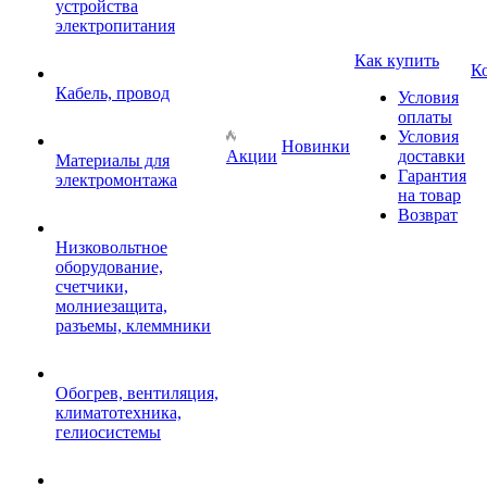
устройства
электропитания
Как купить
К
Кабель, провод
Условия
оплаты
Условия
Новинки
Акции
доставки
Материалы для
Гарантия
электромонтажа
на товар
Возврат
Низковольтное
оборудование,
счетчики,
молниезащита,
разъемы, клеммники
Обогрев, вентиляция,
климатотехника,
гелиосистемы