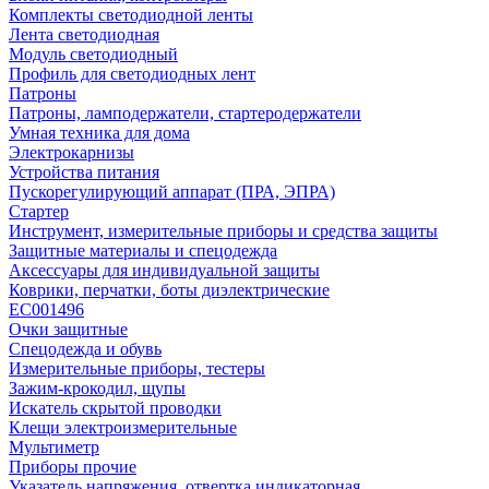
Комплекты светодиодной ленты
Лента светодиодная
Модуль светодиодный
Профиль для светодиодных лент
Патроны
Патроны, ламподержатели, стартеродержатели
Умная техника для дома
Электрокарнизы
Устройства питания
Пускорегулирующий аппарат (ПРА, ЭПРА)
Стартер
Инструмент, измерительные приборы и средства защиты
Защитные материалы и спецодежда
Аксессуары для индивидуальной защиты
Коврики, перчатки, боты диэлектрические
EC001496
Очки защитные
Спецодежда и обувь
Измерительные приборы, тестеры
Зажим-крокодил, щупы
Искатель скрытой проводки
Клещи электроизмерительные
Мультиметр
Приборы прочие
Указатель напряжения, отвертка индикаторная