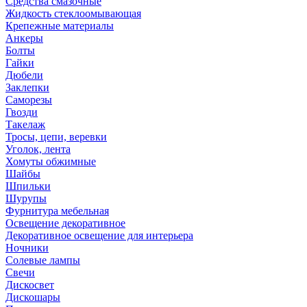
Средства смазочные
Жидкость стеклоомывающая
Крепежные материалы
Анкеры
Болты
Гайки
Дюбели
Заклепки
Саморезы
Гвозди
Такелаж
Тросы, цепи, веревки
Уголок, лента
Хомуты обжимные
Шайбы
Шпильки
Шурупы
Фурнитура мебельная
Освещение декоративное
Декоративное освещение для интерьера
Ночники
Солевые лампы
Свечи
Дискосвет
Дискошары