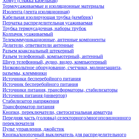
Хомут (стяжка кабельная)
Термоусаживаемые и изоляционные материалы
Изолента (лента изоляционная)
Кабельная изолирующая трубка (кембрик)
Перчатка распределительная усаживаемая
Трубка термоусадочная, наборы трубок
Колпачок усаживаемый
Телекоммуникационные, антенные компоненты
Делители, ответвители антенные
Разъем коаксиальный штекерный
Разъем телефонный, компьютерный, антенный
Шнур телефонный, аудио, видео, компьютерный
Низковольтное оборудование, счетчики, молниезащита,
разъемы, клеммники
Источники бесперебойного питания
Источник бесперебойного питания
Источники питания, трансформаторы, стабилизаторы
Источник питания (инвертор)
Стабилизатор напряжения
Трансформатор питания
Кнопки, переключатели, светосигнальная арматура
Передняя часть (головка) селекторного/многопозиционного
переключателя
Пульт управления, джойстик
Кнопка/кнопочный выключатель для распределительного