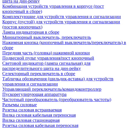
щита на дин-рейку
Комбинация устройств управления в корпусе (пост
кнопочный в сборе)
Комплектующие для устройств управления и сигнализации
Корпус (пустой) для устройств управления и сигнализации
(постов кнопочных)
Лампа индикаторная в сборе
Миниатюрный выключатель, переключатель
Нажимная кнопка (кнопочный выключатель/переключатель) в
сборе
Передняя часть (головка) нажимной кнопки
Подвесной пульт управления/пост кнопочный
Световой индикатор (лампа сигнальная) для
распределительного щита на дин-рейку
Селекторный переключатель в сборе
Табличка обозначения (шильдик-вставка) для устройств
управления и сигнализации
Управляющий переключатель/командоконтроллер
Пускорегулирующая аппаратура
Частотный преобразователь (преобразователь частоты)
Разъемы силовые
Розетка силовая встраиваемая
Вилка силовая кабельная переносная
Вилка силовая стационарная
Розетка силовая кабельная переносная