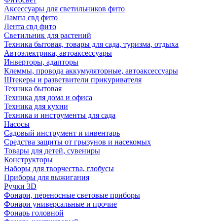
Аксессуары для светильников фито
Лампа свд фито
Лента свд фито
Светильник для растений
Техника бытовая, товары для сада, туризма, отдыха
Автоэлектрика, автоаксессуары
Инверторы, адапторы
Клеммы, провода аккумуляторные, автоаксессуары
Штекеры и разветвители прикуривателя
Техника бытовая
Техника для дома и офиса
Техника для кухни
Техника и инструменты для сада
Насосы
Садовый инструмент и инвентарь
Средства защиты от грызунов и насекомых
Товары для детей, сувениры
Конструкторы
Наборы для творчества, глобусы
Приборы для выжигания
Ручки 3D
Фонари, переносные световые приборы
Фонари универсальные и прочие
Фонарь головной