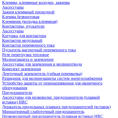
Клеммы, клеммные колодки, зажимы
Аксессуары
Зажим клеммный проходной
Клемма безвинтовая
Клеммник (колодка клеммная)
Контакторы, пускатели
Аксессуары
Катушка для контактора
Контактор модульный
Контактор переменного тока
Пускатель магнитный переменного тока
Реле перегрузки тепловое
Молниезащита и заземление
Аксессуары для заземления и молниеотвода
Комплект заземления
Ленточный заземлитель (гибкая перемычка)
Разрядник для молниезащиты систем энергоснабжения
Устройство защиты от перенапряжения для оконечного
оборудования
Предохранители
Аксессуары для низковольт. предохранителя (плавкой
вставки) HRC
Держатель продольных плавких предохранителей (вставок)
Миниатюрный слаботочный предохранитель
Низковольтный предохранитель (плавкая вставка) HRC