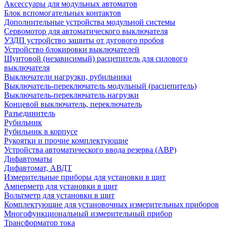
Аксессуары для модульных автоматов
Блок вспомогательных контактов
Дополнительные устройства модульной системы
Сервомотор для автоматического выключателя
УЗДП устройство защиты от дугового пробоя
Устройство блокировки выключателей
Шунтовой (независимый) расцепитель для силового
выключателя
Выключатели нагрузки, рубильники
Выключатель-переключатель модульный (расцепитель)
Выключатель-переключатель нагрузки
Концевой выключатель, переключатель
Разъединитель
Рубильник
Рубильник в корпусе
Рукоятки и прочие комплектующие
Устройства автоматического ввода резерва (АВР)
Дифавтоматы
Дифавтомат, АВДТ
Измерительные приборы для установки в щит
Амперметр для установки в щит
Вольтметр для установки в щит
Комплектующие для установочных измерительных приборов
Многофункциональный измерительный прибор
Трансформатор тока