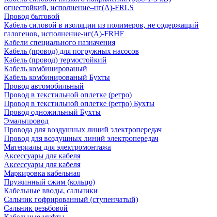
огнестойкий, исполнение–нг(А)-FRLS
Провод бытовой
Кабель силовой в изоляции из полимеров, не содержащий
галогенов, исполнение-нг(А)-FRHF
Кабели специального назначения
Кабель (провод) для погружных насосов
Кабель (провод) термостойкий
Кабель комбинированый
Кабель комбинированый Бухты
Провод автомобильный
Провод в текстильной оплетке (ретро)
Провод в текстильной оплетке (ретро) Бухты
Провод одножильный Бухты
Эмальпровод
Провода для воздушных линий электропередач
Провод для воздушных линий электропередач
Материалы для электромонтажа
Аксессуары для кабеля
Аксессуары для кабеля
Маркировка кабельная
Пружинный сжим (кольцо)
Кабельные вводы, сальники
Сальник гофрированный (ступенчатый)
Сальник резьбовой
Кабельные муфты