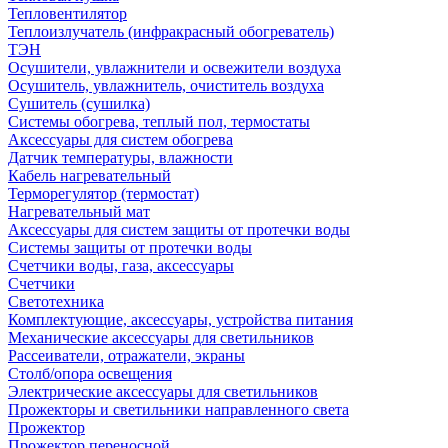
Тепловентилятор
Теплоизлучатель (инфракрасный обогреватель)
ТЭН
Осушители, увлажнители и освежители воздуха
Осушитель, увлажнитель, очиститель воздуха
Сушитель (сушилка)
Системы обогрева, теплый пол, термостаты
Аксессуары для систем обогрева
Датчик температуры, влажности
Кабель нагревательный
Терморегулятор (термостат)
Нагревательный мат
Аксессуары для систем защиты от протечки воды
Системы защиты от протечки воды
Счетчики воды, газа, аксессуары
Счетчики
Светотехника
Комплектующие, аксессуары, устройства питания
Механические аксессуары для светильников
Рассеиватели, отражатели, экраны
Столб/опора освещения
Электрические аксессуары для светильников
Прожекторы и светильники направленного света
Прожектор
Прожектор переносной