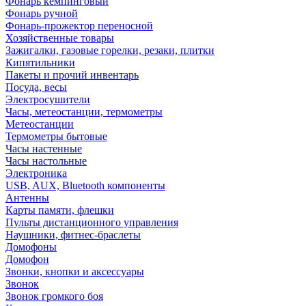
Фонарь кемпинговый
Фонарь ручной
Фонарь-прожектор переносной
Хозяйственные товары
Зажигалки, газовые горелки, резаки, плитки
Кипятильники
Пакеты и прочий инвентарь
Посуда, весы
Электросушители
Часы, метеостанции, термометры
Метеостанции
Термометры бытовые
Часы настенные
Часы настольные
Электроника
USB, AUX, Bluetooth компоненты
Антенны
Карты памяти, флешки
Пульты дистанционного управления
Наушники, фитнес-браслеты
Домофоны
Домофон
Звонки, кнопки и аксессуары
Звонок
Звонок громкого боя