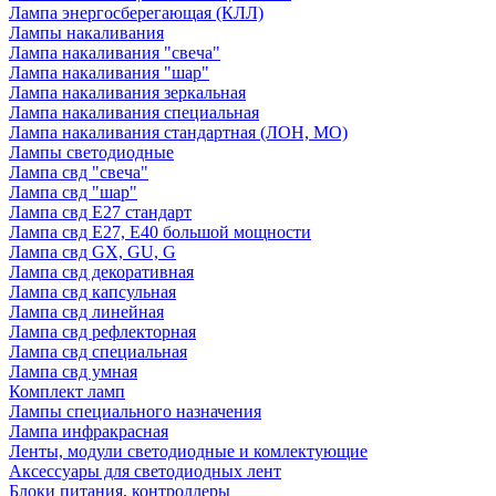
Лампа энергосберегающая (КЛЛ)
Лампы накаливания
Лампа накаливания "свеча"
Лампа накаливания "шар"
Лампа накаливания зеркальная
Лампа накаливания специальная
Лампа накаливания стандартная (ЛОН, МО)
Лампы светодиодные
Лампа свд "свеча"
Лампа свд "шар"
Лампа свд E27 стандарт
Лампа свд E27, Е40 большой мощности
Лампа свд GX, GU, G
Лампа свд декоративная
Лампа свд капсульная
Лампа свд линейная
Лампа свд рефлекторная
Лампа свд специальная
Лампа свд умная
Комплект ламп
Лампы специального назначения
Лампа инфракрасная
Ленты, модули светодиодные и комлектующие
Аксессуары для светодиодных лент
Блоки питания, контроллеры