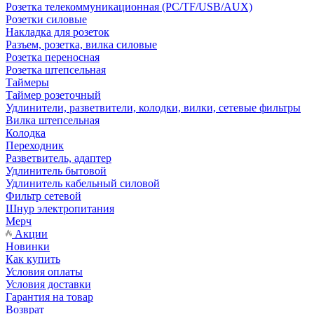
Розетка телекоммуникационная (PC/TF/USB/AUX)
Розетки силовые
Накладка для розеток
Разъем, розетка, вилка силовые
Розетка переносная
Розетка штепсельная
Таймеры
Таймер розеточный
Удлинители, разветвители, колодки, вилки, сетевые фильтры
Вилка штепсельная
Колодка
Переходник
Разветвитель, адаптер
Удлинитель бытовой
Удлинитель кабельный силовой
Фильтр сетевой
Шнур электропитания
Мерч
Акции
Новинки
Как купить
Условия оплаты
Условия доставки
Гарантия на товар
Возврат