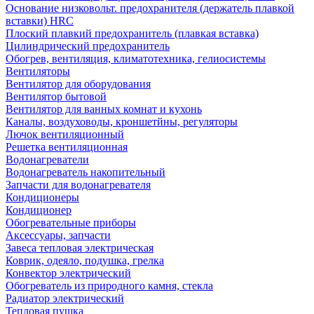
Основание низковольт. предохранителя (держатель плавкой
вставки) HRC
Плоский плавкий предохранитель (плавкая вставка)
Цилиндрический предохранитель
Обогрев, вентиляция, климатотехника, гелиосистемы
Вентиляторы
Вентилятор для оборудования
Вентилятор бытовой
Вентилятор для ванных комнат и кухонь
Каналы, воздуховоды, кроншетйны, регуляторы
Лючок вентиляционный
Решетка вентиляционная
Водонагреватели
Водонагреватель накопительный
Запчасти для водонагревателя
Кондиционеры
Кондиционер
Обогревательные приборы
Аксессуары, запчасти
Завеса тепловая электрическая
Коврик, одеяло, подушка, грелка
Конвектор электрический
Обогреватель из природного камня, стекла
Радиатор электрический
Тепловая пушка