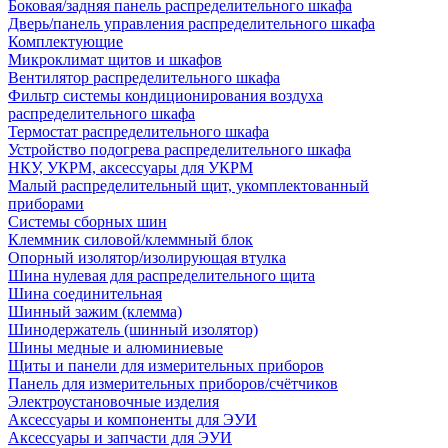
Боковая/задняя панель распределительного шкафа
Дверь/панель управления распределительного шкафа
Комплектующие
Микроклимат щитов и шкафов
Вентилятор распределительного шкафа
Фильтр системы кондиционирования воздуха
распределительного шкафа
Термостат распределительного шкафа
Устройство подогрева распределительного шкафа
НКУ, УКРМ, аксессуары для УКРМ
Малый распределительный щит, укомплектованный
приборами
Системы сборных шин
Клеммник силовой/клеммный блок
Опорный изолятор/изолирующая втулка
Шина нулевая для распределительного щита
Шина соединительная
Шинный зажим (клемма)
Шинодержатель (шинный изолятор)
Шины медные и алюминиевые
Щиты и панели для измерительных приборов
Панель для измерительных приборов/счётчиков
Электроустановочные изделия
Аксессуары и компоненты для ЭУИ
Аксессуары и запчасти для ЭУИ