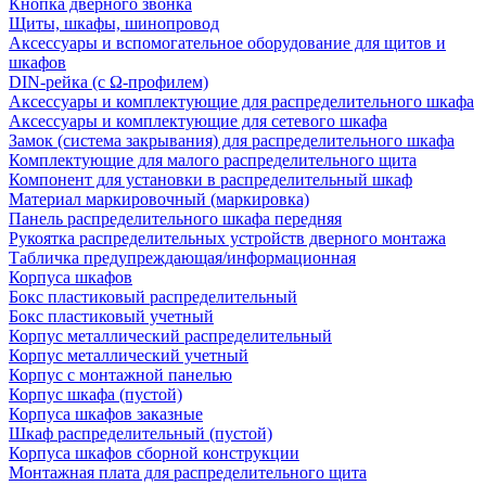
Кнопка дверного звонка
Щиты, шкафы, шинопровод
Аксессуары и вспомогательное оборудование для щитов и
шкафов
DIN-рейка (с Ω-профилем)
Аксессуары и комплектующие для распределительного шкафа
Аксессуары и комплектующие для сетевого шкафа
Замок (система закрывания) для распределительного шкафа
Комплектующие для малого распределительного щита
Компонент для установки в распределительный шкаф
Материал маркировочный (маркировка)
Панель распределительного шкафа передняя
Рукоятка распределительных устройств дверного монтажа
Табличка предупреждающая/информационная
Корпуса шкафов
Бокс пластиковый распределительный
Бокс пластиковый учетный
Корпус металлический распределительный
Корпус металлический учетный
Корпус с монтажной панелью
Корпус шкафа (пустой)
Корпуса шкафов заказные
Шкаф распределительный (пустой)
Корпуса шкафов сборной конструкции
Монтажная плата для распределительного щита