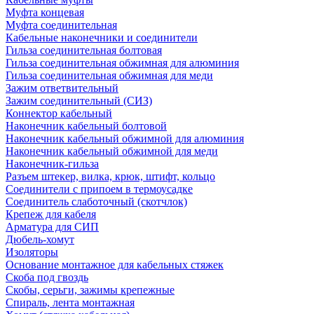
Муфта концевая
Муфта соединительная
Кабельные наконечники и соединители
Гильза соединительная болтовая
Гильза соединительная обжимная для алюминия
Гильза соединительная обжимная для меди
Зажим ответвительный
Зажим соединительный (СИЗ)
Коннектор кабельный
Наконечник кабельный болтовой
Наконечник кабельный обжимной для алюминия
Наконечник кабельный обжимной для меди
Наконечник-гильза
Разъем штекер, вилка, крюк, штифт, кольцо
Соединители с припоем в термоусадке
Соединитель слаботочный (скотчлок)
Крепеж для кабеля
Арматура для СИП
Дюбель-хомут
Изоляторы
Основание монтажное для кабельных стяжек
Скоба под гвоздь
Скобы, серьги, зажимы крепежные
Спираль, лента монтажная