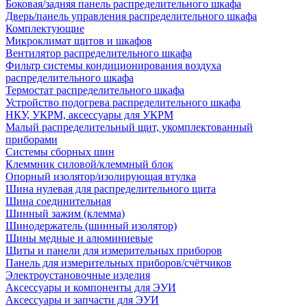
Боковая/задняя панель распределительного шкафа
Дверь/панель управления распределительного шкафа
Комплектующие
Микроклимат щитов и шкафов
Вентилятор распределительного шкафа
Фильтр системы кондиционирования воздуха
распределительного шкафа
Термостат распределительного шкафа
Устройство подогрева распределительного шкафа
НКУ, УКРМ, аксессуары для УКРМ
Малый распределительный щит, укомплектованный
приборами
Системы сборных шин
Клеммник силовой/клеммный блок
Опорный изолятор/изолирующая втулка
Шина нулевая для распределительного щита
Шина соединительная
Шинный зажим (клемма)
Шинодержатель (шинный изолятор)
Шины медные и алюминиевые
Щиты и панели для измерительных приборов
Панель для измерительных приборов/счётчиков
Электроустановочные изделия
Аксессуары и компоненты для ЭУИ
Аксессуары и запчасти для ЭУИ