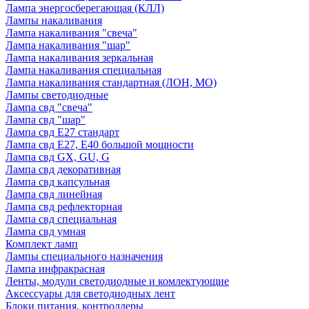
Лампа энергосберегающая (КЛЛ)
Лампы накаливания
Лампа накаливания "свеча"
Лампа накаливания "шар"
Лампа накаливания зеркальная
Лампа накаливания специальная
Лампа накаливания стандартная (ЛОН, МО)
Лампы светодиодные
Лампа свд "свеча"
Лампа свд "шар"
Лампа свд E27 стандарт
Лампа свд E27, Е40 большой мощности
Лампа свд GX, GU, G
Лампа свд декоративная
Лампа свд капсульная
Лампа свд линейная
Лампа свд рефлекторная
Лампа свд специальная
Лампа свд умная
Комплект ламп
Лампы специального назначения
Лампа инфракрасная
Ленты, модули светодиодные и комлектующие
Аксессуары для светодиодных лент
Блоки питания, контроллеры