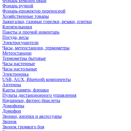
Фонарь кемпинговый
Фонарь ручной
Фонарь-прожектор переносной
Хозяйственные товары
Зажигалки, газовые горелки, резаки, плитки
Кипятильники
Пакеты и прочий инвентарь
Посуда, весы
Электросушители
Часы, метеостанции, термометры
Метеостанции
Термометры бытовые
Часы настенные
Часы настольные
Электроника
USB, AUX, Bluetooth компоненты
Антенны
Карты памяти, флешки
Пульты дистанционного управления
Наушники, фитнес-браслеты
Домофоны
Домофон
Звонки, кнопки и аксессуары
Звонок
Звонок громкого боя