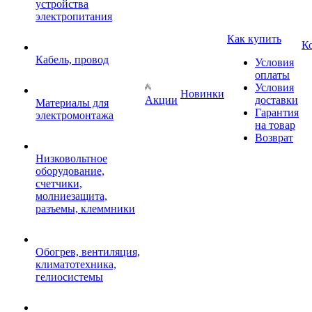
устройства
электропитания
Как купить
К
Кабель, провод
Условия
оплаты
Условия
Новинки
Акции
доставки
Материалы для
Гарантия
электромонтажа
на товар
Возврат
Низковольтное
оборудование,
счетчики,
молниезащита,
разъемы, клеммники
Обогрев, вентиляция,
климатотехника,
гелиосистемы