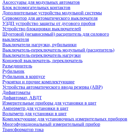
Аксессуары для модульных автоматов
Блок вспомогательных контактов
Дополнительные устройства модульной системы
Сервомотор для автоматического выключателя
УЗДП устройство защиты от дугового пробоя
Устройство блокировки выключателей
Шунтовой (независимый) расцепитель для силового
выключателя
Выключатели нагрузки, рубильники
Выключатель-переключатель модульный (расцепитель)
Выключатель-переключатель нагрузки
Концевой выключатель, переключатель
Разъединитель
Рубильник
Рубильник в корпусе
Рукоятки и прочие комплектующие
Устройства автоматического ввода резерва (АВР)
Дифавтоматы
Дифавтомат, АВДТ
Измерительные приборы для установки в щит
Амперметр для установки в щит
Вольтметр для установки в щит
Комплектующие для установочных измерительных приборов
Многофункциональный измерительный прибор
Трансформатор тока