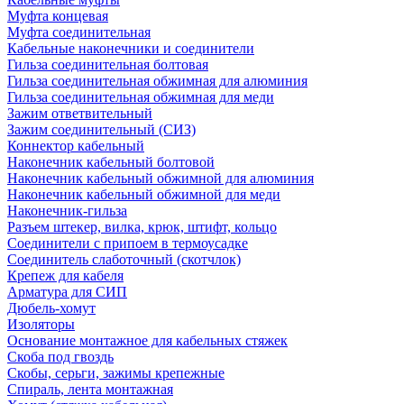
Муфта концевая
Муфта соединительная
Кабельные наконечники и соединители
Гильза соединительная болтовая
Гильза соединительная обжимная для алюминия
Гильза соединительная обжимная для меди
Зажим ответвительный
Зажим соединительный (СИЗ)
Коннектор кабельный
Наконечник кабельный болтовой
Наконечник кабельный обжимной для алюминия
Наконечник кабельный обжимной для меди
Наконечник-гильза
Разъем штекер, вилка, крюк, штифт, кольцо
Соединители с припоем в термоусадке
Соединитель слаботочный (скотчлок)
Крепеж для кабеля
Арматура для СИП
Дюбель-хомут
Изоляторы
Основание монтажное для кабельных стяжек
Скоба под гвоздь
Скобы, серьги, зажимы крепежные
Спираль, лента монтажная