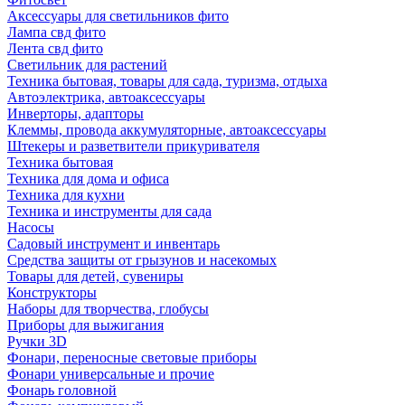
Аксессуары для светильников фито
Лампа свд фито
Лента свд фито
Светильник для растений
Техника бытовая, товары для сада, туризма, отдыха
Автоэлектрика, автоаксессуары
Инверторы, адапторы
Клеммы, провода аккумуляторные, автоаксессуары
Штекеры и разветвители прикуривателя
Техника бытовая
Техника для дома и офиса
Техника для кухни
Техника и инструменты для сада
Насосы
Садовый инструмент и инвентарь
Средства защиты от грызунов и насекомых
Товары для детей, сувениры
Конструкторы
Наборы для творчества, глобусы
Приборы для выжигания
Ручки 3D
Фонари, переносные световые приборы
Фонари универсальные и прочие
Фонарь головной