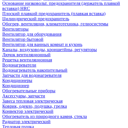
Основание низковольт. предохранителя (держатель плавкой
вставки) HRC
Плоский плавкий предохранитель (плавкая вставка)
Цилиндрический предохранитель
Обогрев, вентиляция, климатотехника, гелиосистемы
Вентиляторы
Вентилятор для оборудования
Вентилятор бытовой
Вентилятор для ванных комнат и кухонь
Каналы, воздуховоды, кроншетйны, регуляторы
Лючок вентиляционный
Решетка вентиляционная
Водонагреватели
Водонагреватель накопительный
Запчасти для водонагревателя
Кондиционеры
Кондиционер
Обогревательные приборы
Аксессуары, запчасти
Завеса тепловая электрическая
Коврик, одеяло, подушка, грелка
Конвектор электрический
Обогреватель из природного камня, стекла
Радиатор электрический
Тепловая пушка