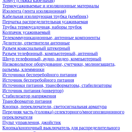
Хомут (стяжка кабельная)
Термоусаживаемые и изоляционные материалы
Изолента (лента изоляционная)
Кабельная изолирующая трубка (кембрик)
Перчатка распределительная усаживаемая
Трубка термоусадочная, наборы трубок
Колпачок усаживаемый
Телекоммуникационные, антенные компоненты
Делители, ответвители антенные
Разъем коаксиальный штекерный
Разъем телефонный, компьютерный, антенный
Шнур телефонный, аудио, видео, компьютерный
Низковольтное оборудование, счетчики, молниезащита,
разъемы, клеммники
Источники бесперебойного питания
Источник бесперебойного питания
Источники питания, трансформаторы, стабилизаторы
Источник питания (инвертор)
Стабилизатор напряжения
Трансформатор питания
Кнопки, переключатели, светосигнальная арматура
Передняя часть (головка) селекторного/многопозиционного
переключателя
Пульт управления, джойстик
Кнопка/кнопочный выключатель для распределительного