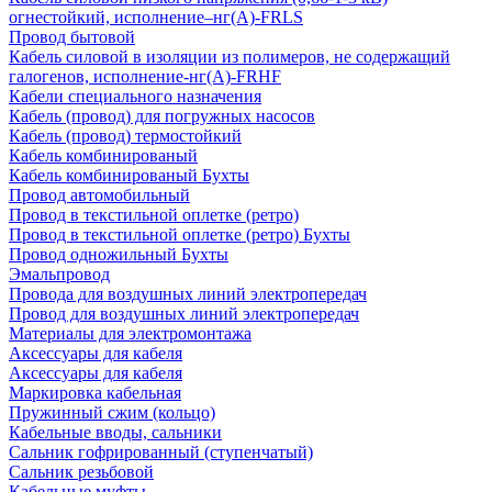
огнестойкий, исполнение–нг(А)-FRLS
Провод бытовой
Кабель силовой в изоляции из полимеров, не содержащий
галогенов, исполнение-нг(А)-FRHF
Кабели специального назначения
Кабель (провод) для погружных насосов
Кабель (провод) термостойкий
Кабель комбинированый
Кабель комбинированый Бухты
Провод автомобильный
Провод в текстильной оплетке (ретро)
Провод в текстильной оплетке (ретро) Бухты
Провод одножильный Бухты
Эмальпровод
Провода для воздушных линий электропередач
Провод для воздушных линий электропередач
Материалы для электромонтажа
Аксессуары для кабеля
Аксессуары для кабеля
Маркировка кабельная
Пружинный сжим (кольцо)
Кабельные вводы, сальники
Сальник гофрированный (ступенчатый)
Сальник резьбовой
Кабельные муфты