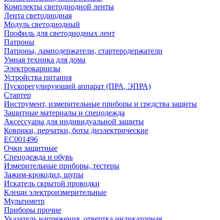
Комплекты светодиодной ленты
Лента светодиодная
Модуль светодиодный
Профиль для светодиодных лент
Патроны
Патроны, ламподержатели, стартеродержатели
Умная техника для дома
Электрокарнизы
Устройства питания
Пускорегулирующий аппарат (ПРА, ЭПРА)
Стартер
Инструмент, измерительные приборы и средства защиты
Защитные материалы и спецодежда
Аксессуары для индивидуальной защиты
Коврики, перчатки, боты диэлектрические
EC001496
Очки защитные
Спецодежда и обувь
Измерительные приборы, тестеры
Зажим-крокодил, щупы
Искатель скрытой проводки
Клещи электроизмерительные
Мультиметр
Приборы прочие
Указатель напряжения, отвертка индикаторная