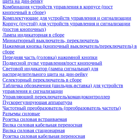
щита на дин-рейку
Комбинация устройств управления в корпусе (пост
кнопочный в сборе)
Комплектующие для устройств управления и сигнализации
Корпус (пустой) для устройств управления и сигнализации
(постов кнопочных)
Лампа индикаторная в сборе
Миниатюрный выключатель, переключатель
Нажимная кнопка (кнопочный выключатель/переключатель) в
сборе
Передняя часть (головка) нажимной кнопки
Подвесной пульт управления/пост кнопочный
Световой индикатор (лампа сигнальная) для
распределительного щита на дин-рейку
Селекторный переключатель в сборе
Табличка обозначения (шильдик-вставка) для устройств
управления и сигнализации
Управляющий переключатель/командоконтроллер
Пускорегулирующая аппаратура
Частотный преобразователь (преобразователь частоты)
Разъемы силовые
Розетка силовая встраиваемая
Вилка силовая кабельная переносная
Вилка силовая стационарная
Розетка силовая кабельная переносная