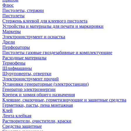
Флюс
Пистолеты, стержни
Пистолеты
Стержень клеевой для клеевого пистолета
Устройства и материалы для печати и маркировки
Маркеры
Электроинструмент и оснастка
Дрели
Перфораторы
Пистолеты газовые гвоздезабивные и комплектующие
Расходные материалы
Термофены
Шлифмашины
Шуруповерты, отвертки
Электроинструмент прочий
Установки генераторные (электростанции)
Генератор электроэнергии
Крепеж и химия общего назначения
Клеящие, смазочные, герметизирующие и защитные средства
Герметики, пасты, пена монтажная
Клей
Лента клейкая
Растворители, очистители, краски
Средства защитные