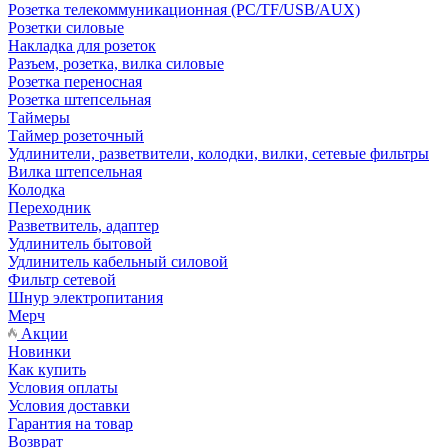
Розетка телекоммуникационная (PC/TF/USB/AUX)
Розетки силовые
Накладка для розеток
Разъем, розетка, вилка силовые
Розетка переносная
Розетка штепсельная
Таймеры
Таймер розеточный
Удлинители, разветвители, колодки, вилки, сетевые фильтры
Вилка штепсельная
Колодка
Переходник
Разветвитель, адаптер
Удлинитель бытовой
Удлинитель кабельный силовой
Фильтр сетевой
Шнур электропитания
Мерч
Акции
Новинки
Как купить
Условия оплаты
Условия доставки
Гарантия на товар
Возврат