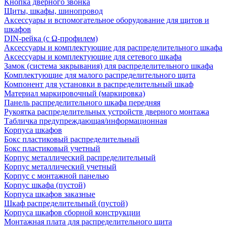
Кнопка дверного звонка
Щиты, шкафы, шинопровод
Аксессуары и вспомогательное оборудование для щитов и
шкафов
DIN-рейка (с Ω-профилем)
Аксессуары и комплектующие для распределительного шкафа
Аксессуары и комплектующие для сетевого шкафа
Замок (система закрывания) для распределительного шкафа
Комплектующие для малого распределительного щита
Компонент для установки в распределительный шкаф
Материал маркировочный (маркировка)
Панель распределительного шкафа передняя
Рукоятка распределительных устройств дверного монтажа
Табличка предупреждающая/информационная
Корпуса шкафов
Бокс пластиковый распределительный
Бокс пластиковый учетный
Корпус металлический распределительный
Корпус металлический учетный
Корпус с монтажной панелью
Корпус шкафа (пустой)
Корпуса шкафов заказные
Шкаф распределительный (пустой)
Корпуса шкафов сборной конструкции
Монтажная плата для распределительного щита