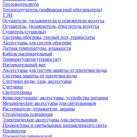
Тепловентилятор
Теплоизлучатель (инфракрасный обогреватель)
ТЭН
Осушители, увлажнители и освежители воздуха
Осушитель, увлажнитель, очиститель воздуха
Сушитель (сушилка)
Системы обогрева, теплый пол, термостаты
Аксессуары для систем обогрева
Датчик температуры, влажности
Кабель нагревательный
Терморегулятор (термостат)
Нагревательный мат
Аксессуары для систем защиты от протечки воды
Системы защиты от протечки воды
Счетчики воды, газа, аксессуары
Счетчики
Светотехника
Комплектующие, аксессуары, устройства питания
Механические аксессуары для светильников
Рассеиватели, отражатели, экраны
Столб/опора освещения
Электрические аксессуары для светильников
Прожекторы и светильники направленного света
Прожектор
Прожектор переносной