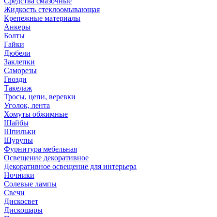
Средства смазочные
Жидкость стеклоомывающая
Крепежные материалы
Анкеры
Болты
Гайки
Дюбели
Заклепки
Саморезы
Гвозди
Такелаж
Тросы, цепи, веревки
Уголок, лента
Хомуты обжимные
Шайбы
Шпильки
Шурупы
Фурнитура мебельная
Освещение декоративное
Декоративное освещение для интерьера
Ночники
Солевые лампы
Свечи
Дискосвет
Дискошары