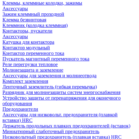
Клеммы, клеммные колодки, зажимы
Аксессуары
Зажим клеммный проходной
Клемма безвинтовая
Клеммник (колодка клеммная)
Контакторы, пускатели
Аксессуары
Катушка для контактора
Контактор модульный
Контактор переменного тока
Пускатель магнитный переменного тока
Реле перегрузки тепловое
Молниезащита и заземление
Аксессуары для заземления и молниеотвода
Комплект заземления
Ленточный заземлитель (гибкая перемычка)
Разрядник для молниезащиты систем энергоснабжения
Устройство защиты от перенапряжения для оконечного
оборудования
Предохранители
Аксессуары для низковольт. предохранителя (плавкой
вставки) HRC
Держатель продольных плавких предохранителей (вставок)
Миниатюрный слаботочный предохранитель
Низковольтный предохранитель (плавкая вставка) HRC